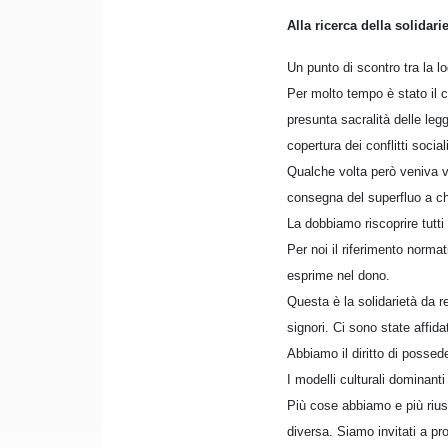
Alla ricerca della solidari
Un punto di scontro tra la l
Per molto tempo è stato il ca
presunta sacralità delle l
copertura dei conflitti sociali
Qualche volta però veniva vi
consegna del superfluo a ch
La dobbiamo riscoprire tutti 
Per noi il riferimento norma
esprime nel dono.
Questa è la solidarietà da r
signori. Ci sono state affidat
Abbiamo il diritto di possed
I modelli culturali dominanti
Più cose abbiamo e più riusc
diversa. Siamo invitati a pr