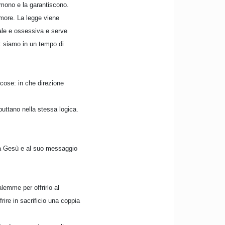
rimono e la garantiscono.
amore. La legge viene
nale e ossessiva e serve
a: siamo in un tempo di
cose: in che direzione
buttano nella stessa logica.
o a Gesù e al suo messaggio
lemme per offrirlo al
ire in sacrificio una coppia