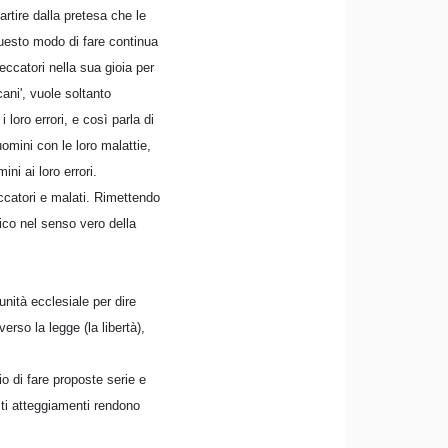
artire dalla pretesa che le
uesto modo di fare continua
ccatori nella sua gioia per
ani', vuole soltanto
loro errori, e così parla di
uomini con le loro malattie,
ni ai loro errori.
ccatori e malati. Rimettendo
mico nel senso vero della
ità ecclesiale per dire
erso la legge (la libertà),
io di fare proposte serie e
sti atteggiamenti rendono