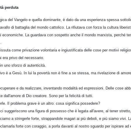
età perduta
ogica del Vangelo e quella dominante, è dato da una esperienza spessa sottolin
vallo di battaglia del mondo cattolico. La rifiutava con forza la cultura liberis
eggi economiche. La guardava con sospetto anche il mondo marxista, perché 
.
ssuta come privazione volontaria e ingiustificata delle cose per motivi religi
i era privo del necessario.
in uno sforzo di autenticità.
tivo è a Gesù. In lui la povertà non è fine a se stessa, ma rivelazione di amor
ecuperare e da realizzare, inventando modalità ed espressioni. Delle cose abbia
e dall'amore di Dio creatore. Sono per la felicità di tutti.
erle. Il problema grave è un altro: cosa significa possedere?
 ci suggeriscono una figura di possesso che è legata all'avere, al tener stretto,
iamo a stringerle forte, strappandole magari ai più deboli, e più siamo vivi. 
oclamarla forte con coraggio, a porla davanti al nostro sguardo per ispirare ad 