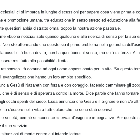
cclesiali ci si imbarca in lunghe discussioni per sapere cosa viene prima e co
ne e promozione umana, tra educazione in senso stretto ed educazione alla fe
e questioni abbia distratto ormai troppo la nostra azione pastorale.
me «buona notizia» solo quando qualcuno è alla ricerca di senso per la sua 
e. Non sto affermando che questo sia il primo problema nella gerarchia dell'es
a possibilità fisica di vita, non ha questioni sul senso, ma sull'esistenza. A l
essere restituito alla possibilità di vita.
responsabilità comune ad ogni uomo appassionato per la vita. Su questo terr
di evangelizzazione hanno un loro ambito specifico.
ncia Gesù di Nazareth con forza e con coraggio, facendo camminare gli zoppi 
, che è di senso e di speranza contro la morte. Dice parole che fanno tornare
 negli occhi spenti del cieco. Essa annuncia che Gesù è il Signore e non c'è alt
ilità d'essere nella vita a tutti coloro che ne sono stati deprivati.
e serietà, perché si riconosce «serva» d'esigenze impegnative. Per questo se
 il suo servizio.
ituazioni di morte contro cui intende lottare.