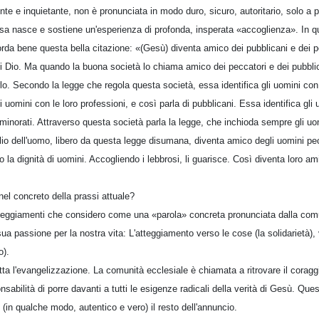
nte e inquietante, non è pronunciata in modo duro, sicuro, autoritario, solo a p
a nasce e sostiene un'esperienza di profonda, insperata «accoglienza». In q
rda bene questa bella citazione: «(Gesù) diventa amico dei pubblicani e dei pe
 di Dio. Ma quando la buona società lo chiama amico dei peccatori e dei pubblic
. Secondo la legge che regola questa società, essa identifica gli uomini con i 
i uomini con le loro professioni, e così parla di pubblicani. Essa identifica gli 
 minorati. Attraverso questa società parla la legge, che inchioda sempre gli uomi
lio dell'uomo, libero da questa legge disumana, diventa amico degli uomini pe
oro la dignità di uomini. Accogliendo i lebbrosi, li guarisce. Così diventa loro a
nel concreto della prassi attuale?
eggiamenti che considero come una «parola» concreta pronunciata dalla comun
sua passione per la nostra vita: L'atteggiamento verso le cose (la solidarietà), v
o).
utta l'evangelizzazione. La comunità ecclesiale è chiamata a ritrovare il coragg
sabilità di porre davanti a tutti le esigenze radicali della verità di Gesù. Que
o (in qualche modo, autentico e vero) il resto dell'annuncio.