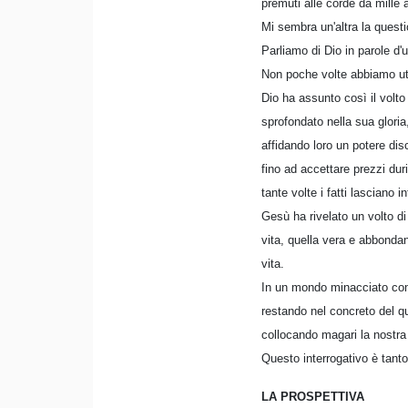
premuti alle corde da mille 
Mi sembra un'altra la questi
Parliamo di Dio in parole d
Non poche volte abbiamo uti
Dio ha assunto così il volto 
sprofondato nella sua gloria,
affidando loro un potere dis
fino ad accettare prezzi du
tante volte i fatti lasciano i
Gesù ha rivelato un volto di
vita, quella vera e abbondan
vita.
In un mondo minacciato come
restando nel concreto del qu
collocando magari la nostra 
Questo interrogativo è tant
LA PROSPETTIVA