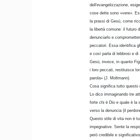
dell'evangelizzazione, esige
cose dette sono «vere». Ess
la prassi di Gesù, come rico
la libertà comune: il futuro
denunciarlo e comprometterlo
peccatori. Essa identifica gl
e così parla di lebbrosi e di
Gesù, invece, in quanto Fig
i loro peccati, restituisce l
parola» (J. Moltmann).
Cosa significa tutto questo 
Lo dico immaginando tre att
forte chi è Dio e quale è la 
verso la denuncia (il perdon
Questo stile di vita non è t
impegnative. Sente la respon
però credibile e significativ