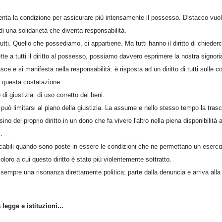
enta la condizione per assicurare più intensamente il possesso. Distacco vuol
 una solidarietà che diventa responsabilità.
tutti. Quello che possediamo, ci appartiene. Ma tutti hanno il diritto di chieder
e a tutti il diritto al possesso, possiamo davvero esprimere la nostra signori
sce e si manifesta nella responsabilità: è risposta ad un diritto di tutti sulle 
n questa costatazione.
di giustizia: di uso corretto dei beni.
 può limitarsi al piano della giustizia. La assume e nello stesso tempo la tras
sino del proprio diritto in un dono che fa vivere l'altro nella piena disponibilità 
.
icabili quando sono poste in essere le condizioni che ne permettano un esercizi
coloro a cui questo diritto è stato più violentemente sottratto.
 sempre una risonanza direttamente politica: parte dalla denuncia e arriva alla 
 legge e istituzioni...