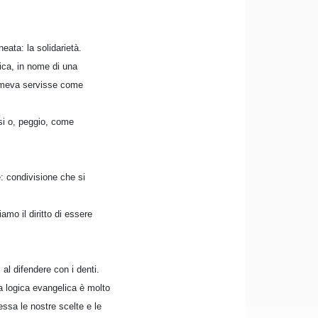
eata: la solidarietà.
tica, in nome di una
temeva servisse come
osi o, peggio, come
e: condivisione che si
mo il diritto di essere
 al difendere con i denti.
La logica evangelica è molto
essa le nostre scelte e le