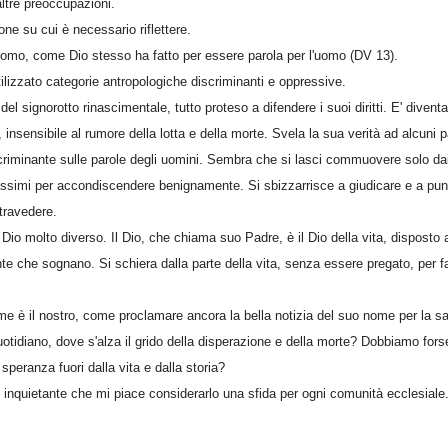
altre preoccupazioni.
one su cui è necessario riflettere.
'uomo, come Dio stesso ha fatto per essere parola per l'uomo (DV 13).
lizzato categorie antropologiche discriminanti e oppressive.
del signorotto rinascimentale, tutto proteso a difendere i suoi diritti. E' divent
 insensibile al rumore della lotta e della morte. Svela la sua verità ad alcuni p
criminante sulle parole degli uomini. Sembra che si lasci commuovere solo dai 
rissimi per accondiscendere benignamente. Si sbizzarrisce a giudicare e a puni
ntravedere.
 Dio molto diverso. Il Dio, che chiama suo Padre, è il Dio della vita, disposto 
te che sognano. Si schiera dalla parte della vita, senza essere pregato, per f
 è il nostro, come proclamare ancora la bella notizia del suo nome per la sal
otidiano, dove s'alza il grido della disperazione e della morte? Dobbiamo fors
speranza fuori dalla vita e dalla storia?
o inquietante che mi piace considerarlo una sfida per ogni comunità ecclesiale