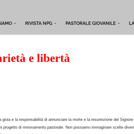
SIAMO
RIVISTA NPG
PASTORALE GIOVANILE
L
rietà e libertà
 gioia e la responsabilità di annunciare la morte e la resurrezione del Signor
ogni progetto di rinnovamento pastorale. Non possiamo immaginare scelte div