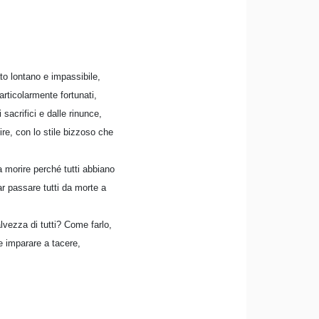
ato lontano e impassibile,
articolarmente fortunati,
sacrifici e dalle rinunce,
re, con lo stile bizzoso che
a morire perché tutti abbiano
ar passare tutti da morte a
vezza di tutti? Come farlo,
e imparare a tacere,
.