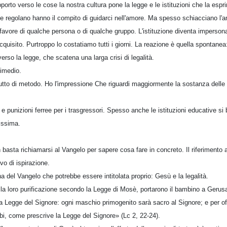
pporto verso le cose la nostra cultura pone la legge e le istituzioni che la esp
e le regolano hanno il compito di guidarci nell'amore. Ma spesso schiacciano l'
l favore di qualche persona o di qualche gruppo. L'istituzione diventa imperso
 acquisito. Purtroppo lo costatiamo tutti i giorni. La reazione è quella spontane
erso la legge, che scatena una larga crisi di legalità.
rimedio.
tutto di metodo. Ho l'impressione Che riguardi maggiormente la sostanza delle 
e punizioni ferree per i trasgressori. Spesso anche le istituzioni educative si 
issima.
basta richiamarsi al Vangelo per sapere cosa fare in concreto. Il riferiment
vo di ispirazione.
 del Vangelo che potrebbe essere intitolata proprio: Gesù e la legalità.
a loro purificazione secondo la Legge di Mosè, portarono il bambino a Gerusa
a Legge del Signore: ogni maschio primogenito sarà sacro al Signore; e per offr
mbi, come prescrive la Legge del Signore» (Lc 2, 22-24).