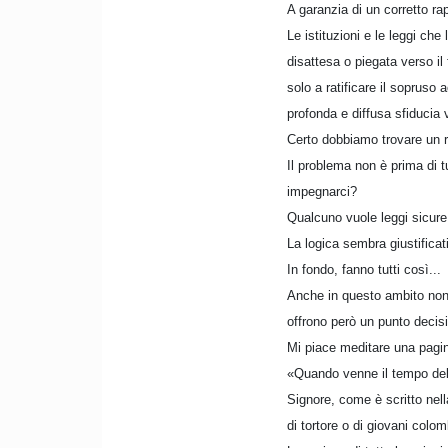
A garanzia di un corretto ra
Le istituzioni e le leggi ch
disattesa o piegata verso i
solo a ratificare il sopruso
profonda e diffusa sfiducia v
Certo dobbiamo trovare un 
Il problema non è prima di 
impegnarci?
Qualcuno vuole leggi sicure 
La logica sembra giustificat
In fondo, fanno tutti così...
Anche in questo ambito non 
offrono però un punto decisi
Mi piace meditare una pagina
«Quando venne il tempo dell
Signore, come è scritto nell
di tortore o di giovani colo