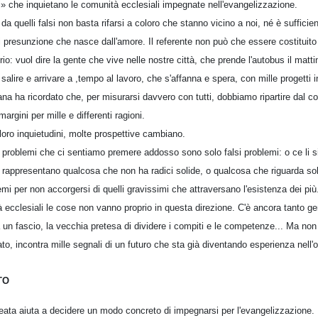
i» che inquietano le comunità ecclesiali impegnate nell'evangelizzazione.
 da quelli falsi non basta rifarsi a coloro che stanno vicino a noi, né è suffici
i presunzione che nasce dall'amore. Il referente non può che essere costituito 
rio: vuol dire la gente che vive nelle nostre città, che prende l'autobus il matti
a salire e arrivare a ,tempo al lavoro, che s'affanna e spera, con mille progetti i
na ha ricordato che, per misurarsi davvero con tutti, dobbiamo ripartire dal conf
margini per mille e differenti ragioni.
e loro inquietudini, molte prospettive cambiano.
 problemi che ci sentiamo premere addosso sono solo falsi problemi: o ce li si
 rappresentano qualcosa che non ha radici solide, o qualcosa che riguarda solt
lemi per non accorgersi di quelli gravissimi che attraversano l'esistenza dei più
 ecclesiali le cose non vanno proprio in questa direzione. C'è ancora tanto ge
ba un fascio, la vecchia pretesa di dividere i compiti e le competenze... Ma non
ato, incontra mille segnali di un futuro che sta già diventando esperienza nell'o
TO
eata aiuta a decidere un modo concreto di impegnarsi per l'evangelizzazione. 