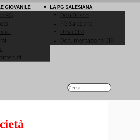
E GIOVANILE
LA PG SALESIANA
 di PG
Don Bosco
etti
PG Salesiana
 e...
Uffici CISI
rsi
Documentazione CISI
i
contenuti
cietà