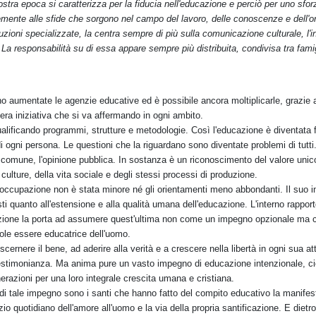
ostra epoca si caratterizza per la fiducia nell'educazione e perciò per uno sforz
mente alle sfide che sorgono nel campo del lavoro, delle conoscenze e dell'o
tuzioni specializzate, la centra sempre di più sulla comunicazione culturale, l'i
La responsabilità su di essa appare sempre più distribuita, condivisa tra famig
 aumentate le agenzie educative ed è possibile ancora moltiplicarle, grazie al
bera iniziativa che si va affermando in ogni ambito.
alificando programmi, strutture e metodologie. Così l'educazione è diventata f
i ogni persona. Le questioni che la riguardano sono diventate problemi di tutti. 
ino comune, l'opinione pubblica. In sostanza è un riconoscimento del valore unic
e culture, della vita sociale e degli stessi processi di produzione.
eoccupazione non è stata minore né gli orientamenti meno abbondanti. Il suo i
ti quanto all'estensione e alla qualità umana dell'educazione. L'interno rapport
ione la porta ad assumere quest'ultima non come un impegno opzionale ma c
ole essere educatrice dell'uomo.
scernere il bene, ad aderire alla verità e a crescere nella libertà in ogni sua att
la testimonianza. Ma anima pure un vasto impegno di educazione intenzionale,
razioni per una loro integrale crescita umana e cristiana.
di tale impegno sono i santi che hanno fatto del compito educativo la manifest
zio quotidiano dell'amore all'uomo e la via della propria santificazione. E dietro di