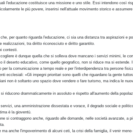
uali l'educazione costituisce una missione e uno stile. Essi intendono così ris
icolarmente le più povere, inserirsi nell'attuale movimento storico e assumere 
he, per quanto riguarda l'educazione, ci sia una distanza tra aspirazioni e poss
realizzazioni, tra diritto riconosciuto e diritto garantito.
ni contesti.
cogliere è dunque quella che si solleva dove mancano i servizi minimi, le cond
nio il deserto educativo, come quello geografico, non si riduce ma si estende. I
o per la comunicazione a tempo reale e per l'interdipendenza tra persone fisi
ti ecclesiali: «Gli impegni prioritari sono quelli che riguardano la gente tuttor
ristiani non è soltanto uno spazio dove vendere o fare turismo, ma indica le nuo
e si riducono drammaticamente in assoluto e rispetto all'aumento della popolaz
o dei servizi, una amministrazione dissestata e vorace, il degrado sociale e poli
ttima è la gioventù.
one si contraggono anche, riguardo alle domande, nelle società avanzate, a più
ta.
ma anche l'impoverimento di alcuni ceti, la crisi della famiglia, il venir meno 