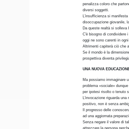
penalizza coloro che parton
diversi soggetti.
L'insufficienza si manifesta
disoccupazione giovanile, l
Da queste realtà si solleva l
C'è bisogno di condividere i
oggi ne sono carenti in ogni
Altrimenti capiterà ciò che
Se il mondo è la dimensione
prospettiva diventa privilegi
UNA NUOVA EDUCAZION
Ma possiamo immaginare uno 
problema «sociale» dunque con
per ipotesi risolto o tenuto 
L'invocazione riguarda una 
positivo, non è senza ambigu
Il progresso delle conoscenz
ad una aggiornata preparazi
Senza negare il valore di ta
attrezzare la persona perché