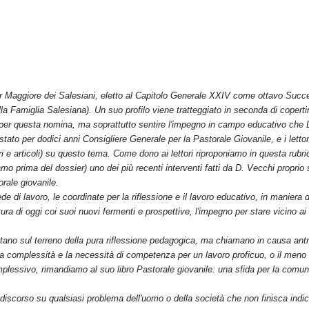
ttor Maggiore dei Salesiani, eletto al Capitolo Generale XXIV come ottavo Su
 Famiglia Salesiana). Un suo profilo viene tratteggiato in seconda di copertin
ia per questa nomina, ma soprattutto sentire l'impegno in campo educativo che 
stato per dodici anni Consigliere Generale per la Pastorale Giovanile, e i lett
ibri e articoli) su questo tema. Come dono ai lettori riproponiamo in questa rub
mo prima del dossier) uno dei più recenti interventi fatti da D. Vecchi proprio
orale giovanile.
de di lavoro, le coordinate per la riflessione e il lavoro educativo, in maniera d
tura di oggi coi suoi nuovi fermenti e prospettive, l'impegno per stare vicino ai 
stano sul terreno della pura riflessione pedagogica, ma chiamano in causa antr
 la complessità e la necessità di competenza per un lavoro proficuo, o il meno
plessivo, rimandiamo al suo libro Pastorale giovanile: una sfida per la comuni
n discorso su qualsiasi problema dell'uomo o della società che non finisca ind