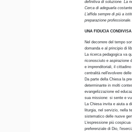
definitiva di soluzione. La n
Cerca di adeguarla costante
L'affida sempre di più a isti
preparazione professionale. 
UNA FIDUCIA CONDIVISA
Nel decorrere del tempo sono
domanda e al principio di li
La ricerca pedagogica va qu
riconosciuto e aspirazione d
e imprenditoriali, il cittad
centralità nell'evolvere dell
Da parte della Chiesa la pr
determinante in molti contes
evangelizzazione ed educaz
sua missione: si sente e vu
La Chiesa invita e aiuta a di
liturgia, nel servizio, nel
sistematico delle nuove gene
L'espressione più cospicua 
preferenziale di Dio, l'eserci