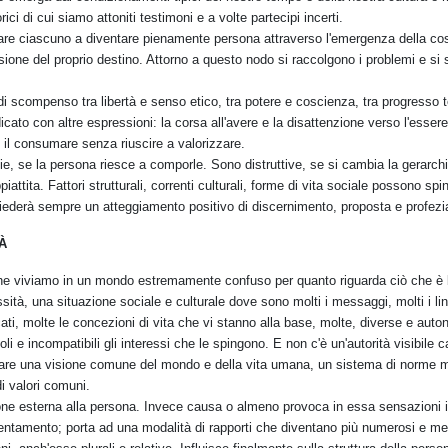
ici di cui siamo attoniti testimoni e a volte partecipi incerti.
utare ciascuno a diventare pienamente persona attraverso l'emergenza della co
nsione del proprio destino. Attorno a questo nodo si raccolgono i problemi e si
di scompenso tra libertà e senso etico, tra potere e coscienza, tra progresso 
icato con altre espressioni: la corsa all'avere e la disattenzione verso l'essere
, il consumare senza riuscire a valorizzare.
ie, se la persona riesce a comporle. Sono distruttive, se si cambia la gerarchi
iattita. Fattori strutturali, correnti culturali, forme di vita sociale possono sp
hiederà sempre un atteggiamento positivo di discernimento, proposta e profezi
À
che viviamo in un mondo estremamente confuso per quanto riguarda ciò che è 
sità, una situazione sociale e culturale dove sono molti i messaggi, molti i lin
, molte le concezioni di vita che vi stanno alla base, molte, diverse e aut
li e incompatibili gli interessi che le spingono. E non c'è un'autorità visibile 
tare una visione comune del mondo e della vita umana, un sistema di norme mo
di valori comuni.
e esterna alla persona. Invece causa o almeno provoca in essa sensazioni ins
rientamento; porta ad una modalità di rapporti che diventano più numerosi e men