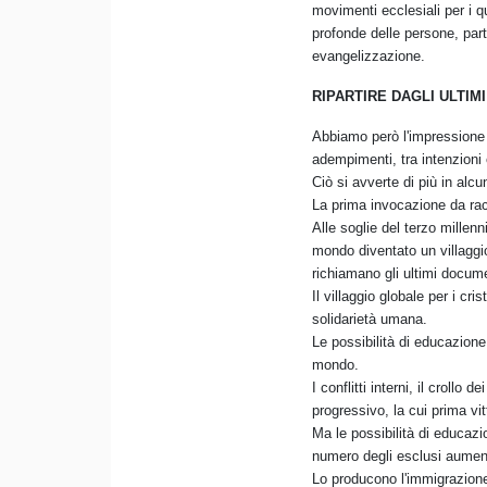
movimenti ecclesiali per i q
profonde delle persone, part
evangelizzazione.
RIPARTIRE DAGLI ULTIMI
Abbiamo però l'impressione c
adempimenti, tra intenzioni e 
Ciò si avverte di più in alcu
La prima invocazione da rac
Alle soglie del terzo millen
mondo diventato un villaggi
richiamano gli ultimi documen
Il villaggio globale per i c
solidarietà umana.
Le possibilità di educazion
mondo.
I conflitti interni, il croll
progressivo, la cui prima vi
Ma le possibilità di educazi
numero degli esclusi aumen
Lo producono l'immigrazione 