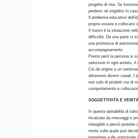
progetto di vita. Se funzion
perdersi né irrigidirsi.In ca
Il problema educativo dell'i
proprio essere e collocarsi 
Il nuovo è la situazione nel
difficoltà. Da una parte ci 
una promessa di autonomia e 
accompagnamento.
Presto però la persona si sco
selezione in ogni ambito, il
Ciò dà origine a un sentimen
attraverso diversi canali. I
non solo di prodotti ma di mo
comportamento e collocazio
SOGGETTIVITÀ E VERIT
In questa opinabilità di tut
Incalzata da messaggi e pro
intangibili e perciò protette
morte sulla quale può decide
immettere sulle autostrade de