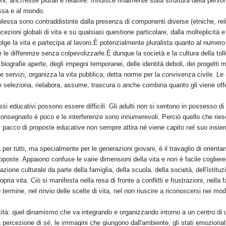
i, anch'esse plurali e relative. Influisce finalmente sulla struttura della pers
essa e al mondo.
lessa sono contraddistinte dalla presenza di componenti diverse (etniche, religi
ncezioni globali di vita e su qualsiasi questione particolare, dalla molteplicità
olge la vita e partecipa al lavoro.È potenzialmente pluralista quanto al numero 
 differenze senza colpevolizzarle.È dunque la società e la cultura della tolleran
le biografie aperte, degli impegni temporanei, delle identità deboli, dei progetti m
e servizi, organizza la vita pubblica, detta norme per la convivenza civile. Le 
le seleziona, rielabora, assume, trascura o anche combina quanto gli viene off
ssi educativi possono essere difficili. Gli adulti non si sentono in possesso di
r consegnarlo è poco e le interferenze sono innumerevoli. Perciò quello che r
Il pacco di proposte educative non sempre attira né viene capito nel suo insie
r tutti, ma specialmente per le generazioni giovani, è il travaglio di orientars
roposte. Appaiono confuse le varie dimensioni della vita e non è facile cogliere 
ione culturale da parte della famiglia, della scuola, della società, dell'istitu
ropria vita. Ciò si manifesta nella resa di fronte a conflitti e frustrazioni, nella
ermine, nel rinvio delle scelte di vita, nel non riuscire a riconoscersi nei mode
entità: quel dinamismo che va integrando e organizzando intorno a un centro di un
percezione di sé, le immagini che giungono dall'ambiente, gli stati emozionali, 