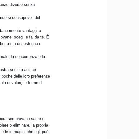
rienze diverse senza
endersi consapevoli del
multaneamente vantaggi e
ovane: scegli e fai da te. È
libertà ma di sostegno e
triale: la concorrenza e la
nostra società agisce
n poche delle loro preferenze
ala di valori, le forme di
finora sembravano sacre e
lare o eliminare, la propria
i e le immagini che egli può