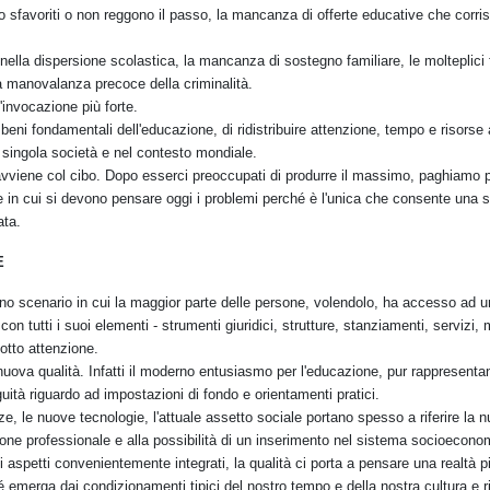
o sfavoriti o non reggono il passo, la mancanza di offerte educative che corri
 nella dispersione scolastica, la mancanza di sostegno familiare, le molteplici
a manovalanza precoce della criminalità.
'invocazione più forte.
 beni fondamentali dell'educazione, di ridistribuire attenzione, tempo e risorse 
 singola società e nel contesto mondiale.
 avviene col cibo. Dopo esserci preoccupati di produrre il massimo, paghiamo 
 in cui si devono pensare oggi i problemi perché è l'unica che consente una s
ata.
E
scenario in cui la maggior parte delle persone, volendolo, ha accesso ad un'
 tutti i suoi elementi - strumenti giuridici, strutture, stanziamenti, servizi, 
sotto attenzione.
nuova qualità. Infatti il moderno entusiasmo per l'educazione, pur rappresenta
ità riguardo ad impostazioni di fondo e orientamenti pratici.
e, le nuove tecnologie, l'attuale assetto sociale portano spesso a riferire la 
one professionale e alla possibilità di un inserimento nel sistema socioecono
li aspetti convenientemente integrati, la qualità ci porta a pensare una realtà 
 emerga dai condizionamenti tipici del nostro tempo e della nostra cultura e r