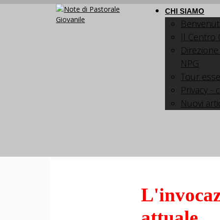
CHI SIAMO
Benvenut
Il Centro
Direzione
NPG
Tour esse
Privacy - 
Nuovi arti
L'invocaz
attuale