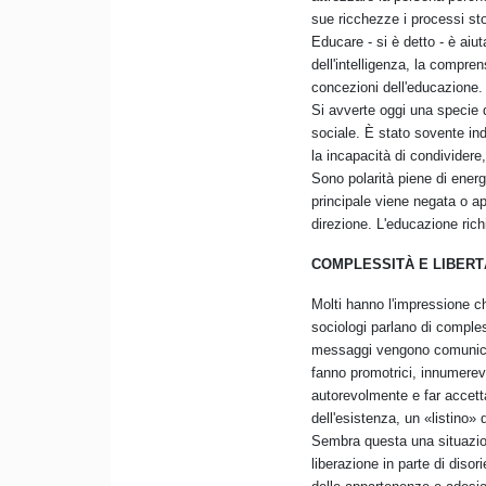
sue ricchezze i processi stor
Educare - si è detto - è ai
dell'intelligenza, la compre
concezioni dell'educazione.
Si avverte oggi una specie 
sociale. È stato sovente ind
la incapacità di condividere
Sono polarità piene di energ
principale viene negata o app
direzione. L'educazione ric
COMPLESSITÀ E LIBERT
Molti hanno l'impressione 
sociologi parlano di comples
messaggi vengono comunicati
fanno promotrici, innumerevo
autorevolmente e far accet
dell'esistenza, un «listino» 
Sembra questa una situazion
liberazione in parte di diso