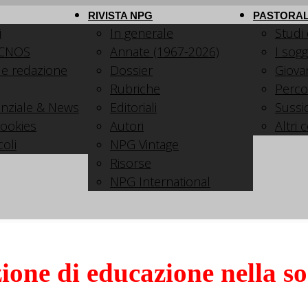
RIVISTA NPG
PASTORAL
i
In generale
Studi
 CNOS
Annate (1967-2026)
I sogg
 e redazione
Dossier
Giovani
Rubriche
Perco
nziale & News
Editoriali
Sussid
cookies
Autori
Altri 
coli
NPG Vintage
Risorse
NPG International
ione di educazione nella so