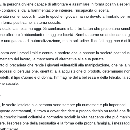
a, la persona diviene capace di affrontare e assimilare in forma positiva espe
so contrario si dà la frammentazione interiore, l'incapacità di scelta.
dentità non è nuovo. In tutte le epoche i giovani hanno dovuto affrontarlo per r
in forma positiva nel sistema sociale.
la quale la si plasma oggi. Si combinano infatti tre fattori che presentano si
sono offerte più abbondanti e maggiore libertà. Sembra come se si dicesse al gi
una garanzia di autorealizzazione, ma in solitudine. Il deficit oggi non è di 
ntra con i propri limiti e contro le barriere che le oppone la società postindus
 mercato del lavoro, la mancanza di alternative alla sua portata.
to di precarietà che rende i giovani vulnerabili alla manipolazione, che nella 
 processi di persuasione, orientati alla acquisizione di prodotti, determinano no
delli: il tipo d'uomo e di donna, l'immagine della bellezza e della felicità, la sc
ne sociale.
À
to, le scelte lasciate alla persona sono sempre più numerose e più importanti.
poste contrastanti, si trova a dover decidere a proprio rischio su realtà che 
 da convincimenti collettivi e normative sociali: la vita nascente che può manipo
re, l'espressione della sessualità e la forma della propria famiglia, i messagg
ll'internet.