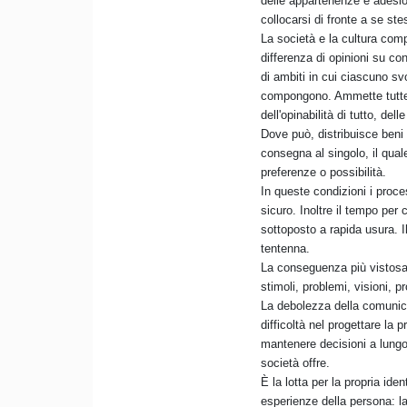
delle appartenenze e adesion
collocarsi di fronte a se st
La società e la cultura comp
differenza di opinioni su co
di ambiti in cui ciascuno sv
compongono. Ammette tutte le
dell'opinabilità di tutto, del
Dove può, distribuisce beni 
consegna al singolo, il qua
preferenze o possibilità.
In queste condizioni i proce
sicuro. Inoltre il tempo pe
sottoposto a rapida usura. 
tentenna.
La conseguenza più vistosa pe
stimoli, problemi, visioni, p
La debolezza della comunicaz
difficoltà nel progettare la p
mantenere decisioni a lungo t
società offre.
È la lotta per la propria id
esperienze della persona: la 