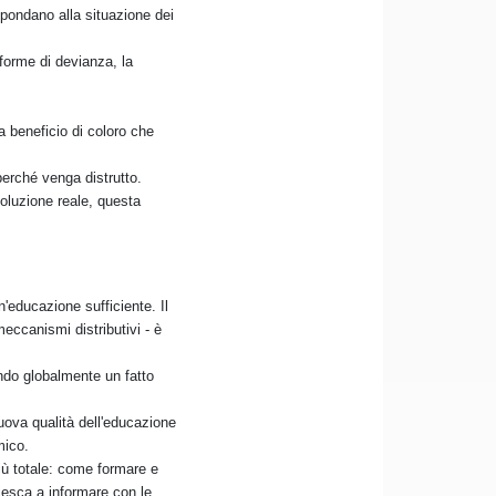
spondano alla situazione dei
 forme di devianza, la
a beneficio di coloro che
perché venga distrutto.
oluzione reale, questa
educazione sufficiente. Il
meccanismi distributivi - è
ndo globalmente un fatto
nuova qualità dell'educazione
mico.
più totale: come formare e
iesca a informare con le