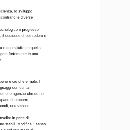
scienza, lo sviluppo
 scontrano le diverse
tecnologico e progresso
, il desiderio di possedere e
a e soprattutto se quella
ingere fortemente in una
a.
bene e ciò che è male. I
guaggi con cui tali
onome le agenzie che se ne
capace di proporre
rali, una visione
olite in parte di
o stabili. Modifica il senso