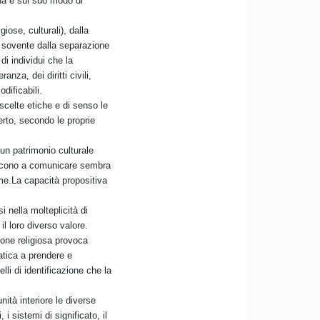
ona e sul suo modo di
ose, culturali), dalla
 e sovente dalla separazione
di individui che la
za, dei diritti civili,
odificabili.
scelte etiche e di senso le
erto, secondo le proprie
 un patrimonio culturale
iescono a comunicare sembra
me.La capacità propositiva
i nella molteplicità di
il loro diverso valore.
zione religiosa provoca
 fatica a prendere e
lli di identificazione che la
ità interiore le diverse
i sistemi di significato, il