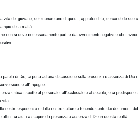
lla vita del giovane, selezionare uno di questi, approfondirlo, cercando le su
 ampio della realtà.
che non si deve necessariamente partire da avvenimenti negativi e che invece
sitivi.
lla parola di Dio, ci porta ad una discussione sulla presenza o assenza di Dio n
 conversione e all'impegno.
enza critica rispetto al personale, all'ecclesiale e al sociale, e ci predispone a
 vita.
dalle nostre esperienze e dalle nostre culture e tenendo conto dei documenti de
ze affini, ci aiuta a scoprire la presenza o assenza di Dio in questa realtà.