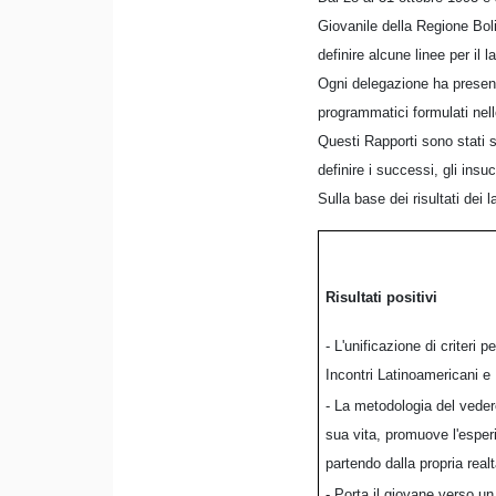
Giovanile della Regione Boli
definire alcune linee per il 
Ogni delegazione ha present
programmatici formulati nel
Questi Rapporti sono stati su
definire i successi, gli insu
Sulla base dei risultati dei 
Risultati positivi
- L'unificazione di criteri 
Incontri Latinoamericani e 
- La metodologia del vedere
sua vita, promuove l'esperi
partendo dalla propria realt
- Porta il giovane verso un