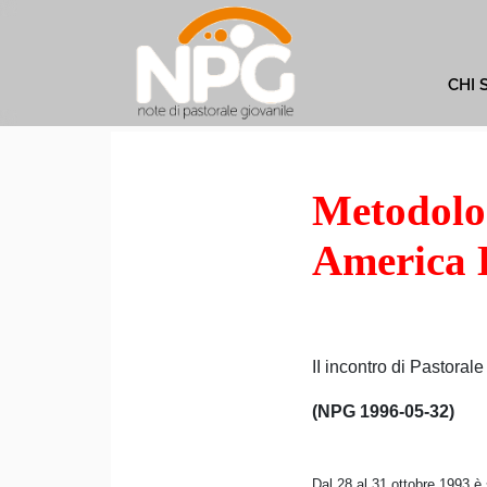
CHI 
Metodolog
America 
II incontro di Pastoral
(NPG 1996-05-32)
Dal 28 al 31 ottobre 1993 è