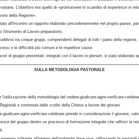
variana. L'obiettivo era quello di «promuovere lo scambio di esperienze in rel
lavoro della Regione».
ato all'Incontro un rapporto elaborato precedentemente nel proprio paese, par
lo Strumento di Lavoro preparatorio.
ddivisi tra cinque gruppi, comprendenti delegati di tutti i paesi della regione,
ccessi e le difficoltà più comuni e le rispettive cause.
lavori di gruppo presentati, integrati con il lavoro in plenum, è stato elaborato
SULLA METODOLOGIA PASTORALE
per l'utilizzazione della metodologia del vedere-giudicare-agire-verificare-celebra
Regionali e sostenuta dalle scelte della Chiesa a favore dei giovani.
-giudicare-agire-verificare-celebrare prende in considerazione il giovane, valo
enza del gruppo dentro un processo di formazione integrale che rafforzi la rela
à.
 impegno militante all'interno dell'ambiente dove vive, rafforzando le pastorali 