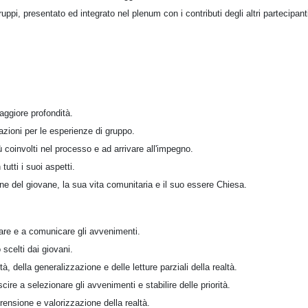
gruppi, presentato ed integrato nel plenum con i contributi degli altri partecipant
aggiore profondità.
vazioni per le esperienze di gruppo.
ù coinvolti nel processo e ad arrivare all'impegno.
 tutti i suoi aspetti.
one del giovane, la sua vita comunitaria e il suo essere Chiesa.
zare e a comunicare gli avvenimenti.
 scelti dai giovani.
lità, della generalizzazione e delle letture parziali della realtà.
scire a selezionare gli avvenimenti e stabilire delle priorità.
nsione e valorizzazione della realtà.