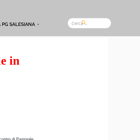
A PG SALESIANA
e in
contro di Pastorale