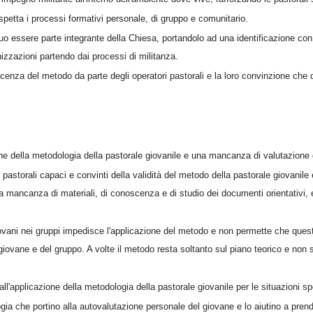
spetta i processi formativi personale, di gruppo e comunitario.
suo essere parte integrante della Chiesa, portandolo ad una identificazione con
nizzazioni partendo dai processi di militanza.
cenza del metodo da parte degli operatori pastorali e la loro convinzione che
one della metodologia della pastorale giovanile e una mancanza di valutazione de
pastorali capaci e convinti della validità del metodo della pastorale giovanile 
 mancanza di materiali, di conoscenza e di studio dei documenti orientativi, e 
iovani nei gruppi impedisce l'applicazione del metodo e non permette che quest
l giovane e del gruppo. A volte il metodo resta soltanto sul piano teorico e non
ll'applicazione della metodologia della pastorale giovanile per le situazioni sp
ogia che portino alla autovalutazione personale del giovane e lo aiutino a pren