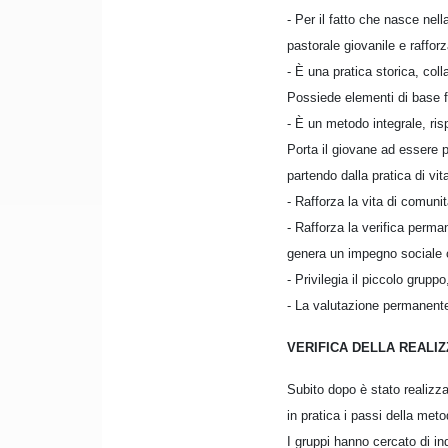
- Per il fatto che nasce ne
pastorale giovanile e raffor
- È una pratica storica, co
Possiede elementi di base fo
- È un metodo integrale, risp
Porta il giovane ad essere pr
partendo dalla pratica di vit
- Rafforza la vita di comunit
- Rafforza la verifica perma
genera un impegno sociale ch
- Privilegia il piccolo grup
- La valutazione permanente
VERIFICA DELLA REALI
Subito dopo è stato realizz
in pratica i passi della metod
I gruppi hanno cercato di ind