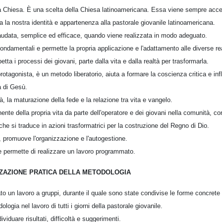
lla Chiesa. È una scelta della Chiesa latinoamericana. Essa viene sempre acc
za la nostra identità e appartenenza alla pastorale giovanile latinoamericana.
llaudata, semplice ed efficace, quando viene realizzata in modo adeguato.
ndamentali e permette la propria applicazione e l'adattamento alle diverse rea
etta i processi dei giovani, parte dalla vita e dalla realtà per trasformarla.
otagonista, è un metodo liberatorio, aiuta a formare la coscienza critica e influ
a di Gesù.
à, la maturazione della fede e la relazione tra vita e vangelo.
nente della propria vita da parte dell'operatore e dei giovani nella comunità, 
e si traduce in azioni trasformatrici per la costruzione del Regno di Dio.
po, promuove l'organizzazione e l'autogestione.
 permette di realizzare un lavoro programmato.
ZZAZIONE PRATICA DELLA METODOLOGIA
ato un lavoro a gruppi, durante il quale sono state condivise le forme concret
ologia nel lavoro di tutti i giorni della pastorale giovanile.
ividuare risultati, difficoltà e suggerimenti.