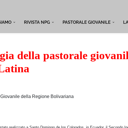
SIAMO
RIVISTA NPG
PASTORALE GIOVANILE
L
ia della pastorale giovanil
Latina
e Giovanile della Regione Bolivariana
 stato realizzato a Santo Domingo de los Colorados, in Ecuador, il Secondo In