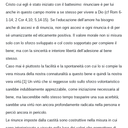
Cristo cui egli è stato iniziato con il battesimo: rinunciare è per lui
anche in questo campo morire a se stesso per vivere a Dio (cf Rom 6-
1-14; 2 Cor 4,10; 5,14-15). Se l’educazione dell’amore ha bisogno
anche di ascesi e di rinuncia, non ogni ascesi e ogni rinuncia è di per
sé umanizzante ed eticamente positiva. Il valore morale non si misura
solo con lo sforzo sviluppato e col costo sopportato per compiere il
bene; ma con la sincerità e interiore libertà dell’adesione al bene
stesso.
Caso mai è piuttosto la facilità e la spontaneità con cui lo si compie la
vera misura della nostra connaturalità a questo bene e quindi la nostra
vera virtù.[1] Un virtù che si reggesse solo sullo sforzo volontaristico
sarebbe indubbiamente apprezzabile, come iniziazione necessaria al
bene, ma lascerebbe nello stesso tempo trasparire una sua acerbità;
sarebbe una virtù non ancora profondamente radicata nella persona e
perciò ancora in pericolo.
Le rinunce imposte dalla castità sono costruttive nella misura in cui
sono interiorizzate e vissute nella luce dei valori che permettono di