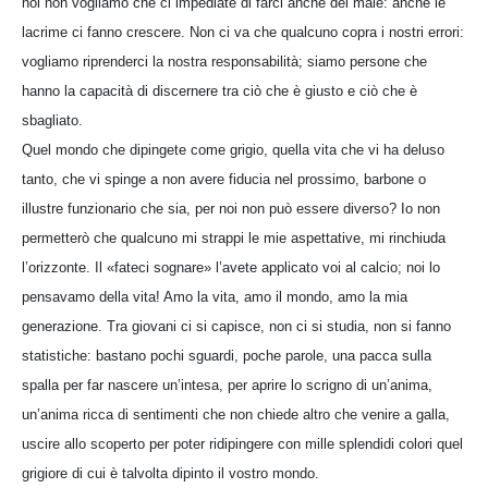
noi non vogliamo che ci impediate di farci anche del male: anche le
lacrime ci fanno crescere. Non ci va che qualcuno copra i nostri errori:
vogliamo riprenderci la nostra responsabilità; siamo persone che
hanno la capacità di discernere tra ciò che è giusto e ciò che è
sbagliato.
Quel mondo che dipingete come grigio, quella vita che vi ha deluso
tanto, che vi spinge a non avere fiducia nel prossimo, barbone o
illustre funzionario che sia, per noi non può essere diverso? Io non
permetterò che qualcuno mi strappi le mie aspettative, mi rinchiuda
l’orizzonte. Il «fateci sognare» l’avete applicato voi al calcio; noi lo
pensavamo della vita! Amo la vita, amo il mondo, amo la mia
generazione. Tra giovani ci si capisce, non ci si studia, non si fanno
statistiche: bastano pochi sguardi, poche parole, una pacca sulla
spalla per far nascere un’intesa, per aprire lo scrigno di un’anima,
un’anima ricca di sentimenti che non chiede altro che venire a galla,
uscire allo scoperto per poter ridipingere con mille splendidi colori quel
grigiore di cui è talvolta dipinto il vostro mondo.