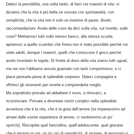
Dateci la possibilità, una volta tanto, di farci noi maestri di vita: vi
diciamo che la vita è più bella se vissuta con spontaneità, con
semplicità; che la vita non è solo un insieme di paure, divieti,
raccomandazioni. Avete delle cose da dirci sulla vita, sul mondo, sulle
cose? Mettiamoci tutti sullo stesso banco, alla stessa scuola;
apriamoci a quello scambio che finora non è stato possibile perché voi
siete adulti, dunque i maestri, quelli che conoscono il gioco perché
avete inventato le regole. Di fronte al dono della vita siamo tutti uguali,
ma noi non l’abbiamo ancora guastato con tanti compromessi, e ci
piace pensarla piena di splendide sorprese. Dateci compagnia e
offriteci gli strumenti per viverla e comprenderla meglio.
Ma soprattutto provate ad abbattere il muro, a ritrovarci, a
ricominciare. Provate a diventare nostri complici nella splendida
avventura che è la vita, che è la gioia dell’amore (se imparassimo ad
amare dalle vostre esperienze di amore, ci sentiremmo un po’
sporchi). Riscoprite quel fanciullino, quell’adolescente, quel giovane
che è rimasto in voi: un po’ più di semplicità, di stupore, di emozioni vi