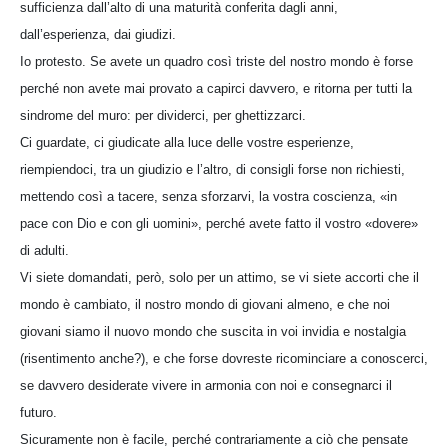
sufficienza dall’alto di una maturità conferita dagli anni,
dall’esperienza, dai giudizi.
Io protesto. Se avete un quadro così triste del nostro mondo è forse
perché non avete mai provato a capirci davvero, e ritorna per tutti la
sindrome del muro: per dividerci, per ghettizzarci.
Ci guardate, ci giudicate alla luce delle vostre esperienze,
riempiendoci, tra un giudizio e l’altro, di consigli forse non richiesti,
mettendo così a tacere, senza sforzarvi, la vostra coscienza, «in
pace con Dio e con gli uomini», perché avete fatto il vostro «dovere»
di adulti.
Vi siete domandati, però, solo per un attimo, se vi siete accorti che il
mondo è cambiato, il nostro mondo di giovani almeno, e che noi
giovani siamo il nuovo mondo che suscita in voi invidia e nostalgia
(risentimento anche?), e che forse dovreste ricominciare a conoscerci,
se davvero desiderate vivere in armonia con noi e consegnarci il
futuro.
Sicuramente non è facile, perché contrariamente a ciò che pensate