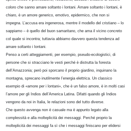
coloro che sanno amare soltanto i lontani. Amare soltanto i lontani, è
chiaro, è un amore generico, emotivo, epidermico, che non si
impegna. L’accusa era ingenerosa, mentre il modello del cristiano – lo
sappiamo – è quello del buon samaritano, che ama il vicino concreto
col quale si incontra; tuttavia abbiamo davvero questa tendenza ad
amare soltanto i lontani.
Penso a certi atteggiamenti, per esempio, pseudo-ecologistici, di
persone che si stracciano le vesti perché è distrutta la foresta
dell’Amazzonia; però poi sporcano il proprio giardino, inquinano la
montagna, sprecano inutilmente l’energia elettrica. Un classico
esempio di «amore per i lontani», che è un falso amore, è in molti casi
l’amore per gli Indios dell’America Latina. Difatti quando gli Indios
vengono da noi in Italia, le relazioni sono del tutto diverse.
Che questo avvenga non è casuale ma è appunto legato alla
complessità e alla molteplicità dei messaggi. Perché proprio la
molteplicità dei messaggi fa sì che i messaggi finiscano per elidersi