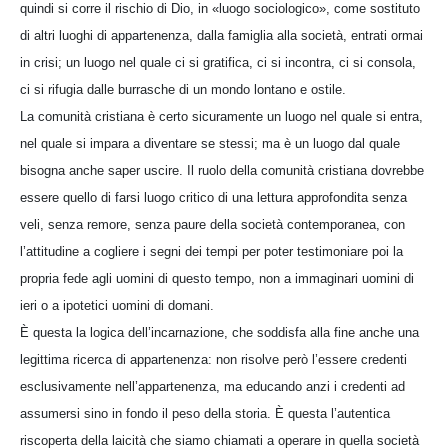
quindi si corre il rischio di Dio, in «luogo sociologico», come sostituto
di altri luoghi di appartenenza, dalla famiglia alla società, entrati ormai
in crisi; un luogo nel quale ci si gratifica, ci si incontra, ci si consola,
ci si rifugia dalle burrasche di un mondo lontano e ostile.
La comunità cristiana è certo sicuramente un luogo nel quale si entra,
nel quale si impara a diventare se stessi; ma è un luogo dal quale
bisogna anche saper uscire. Il ruolo della comunità cristiana dovrebbe
essere quello di farsi luogo critico di una lettura approfondita senza
veli, senza remore, senza paure della società contemporanea, con
l’attitudine a cogliere i segni dei tempi per poter testimoniare poi la
propria fede agli uomini di questo tempo, non a immaginari uomini di
ieri o a ipotetici uomini di domani.
È questa la logica dell’incarnazione, che soddisfa alla fine anche una
legittima ricerca di appartenenza: non risolve però l’essere credenti
esclusivamente nell’appartenenza, ma educando anzi i credenti ad
assumersi sino in fondo il peso della storia. È questa l’autentica
riscoperta della laicità che siamo chiamati a operare in quella società