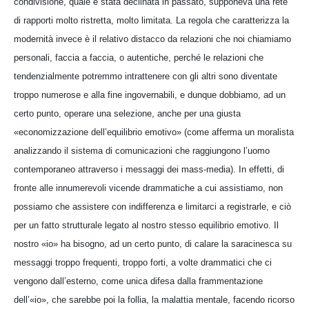
condivisione, quale è stata declinata in passato, supponeva una rete
di rapporti molto ristretta, molto limitata. La regola che caratterizza la
modernità invece è il relativo distacco da relazioni che noi chiamiamo
personali, faccia a faccia, o autentiche, perché le relazioni che
tendenzialmente potremmo intrattenere con gli altri sono diventate
troppo numerose e alla fine ingovernabili, e dunque dobbiamo, ad un
certo punto, operare una selezione, anche per una giusta
«economizzazione dell’equilibrio emotivo» (come afferma un moralista
analizzando il sistema di comunicazioni che raggiungono l’uomo
contemporaneo attraverso i messaggi dei mass-media). In effetti, di
fronte alle innumerevoli vicende drammatiche a cui assistiamo, non
possiamo che assistere con indifferenza e limitarci a registrarle, e ciò
per un fatto strutturale legato al nostro stesso equilibrio emotivo. Il
nostro «io» ha bisogno, ad un certo punto, di calare la saracinesca su
messaggi troppo frequenti, troppo forti, a volte drammatici che ci
vengono dall’esterno, come unica difesa dalla frammentazione
dell’«io», che sarebbe poi la follia, la malattia mentale, facendo ricorso