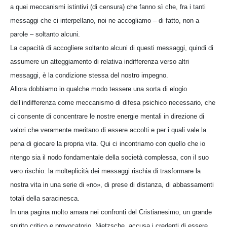
a quei meccanismi istintivi (di censura) che fanno sì che, fra i tanti
messaggi che ci interpellano, noi ne accogliamo – di fatto, non a
parole – soltanto alcuni.
La capacità di accogliere soltanto alcuni di questi messaggi, quindi di
assumere un atteggiamento di relativa indifferenza verso altri
messaggi, è la condizione stessa del nostro impegno.
Allora dobbiamo in qualche modo tessere una sorta di elogio
dell’indifferenza come meccanismo di difesa psichico necessario, che
ci consente di concentrare le nostre energie mentali in direzione di
valori che veramente meritano di essere accolti e per i quali vale la
pena di giocare la propria vita. Qui ci incontriamo con quello che io
ritengo sia il nodo fondamentale della società complessa, con il suo
vero rischio: la molteplicità dei messaggi rischia di trasformare la
nostra vita in una serie di «no», di prese di distanza, di abbassamenti
totali della saracinesca.
In una pagina molto amara nei confronti del Cristianesimo, un grande
spirito critico e provocatorio, Nietzsche, accusa i credenti di essere