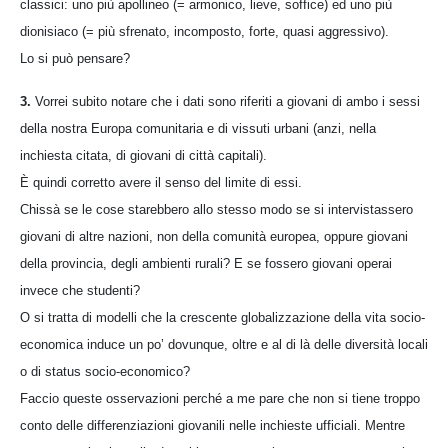
classici: uno più apollineo (= armonico, lieve, soffice) ed uno più
dionisiaco (= più sfrenato, incomposto, forte, quasi aggressivo).
Lo si può pensare?
3.
Vorrei subito notare che i dati sono riferiti a giovani di ambo i sessi
della nostra Europa comunitaria e di vissuti urbani (anzi, nella
inchiesta citata, di giovani di città capitali).
È quindi corretto avere il senso del limite di essi.
Chissà se le cose starebbero allo stesso modo se si intervistassero
giovani di altre nazioni, non della comunità europea, oppure giovani
della provincia, degli ambienti rurali? E se fossero giovani operai
invece che studenti?
O si tratta di modelli che la crescente globalizzazione della vita socio-
economica induce un po’ dovunque, oltre e al di là delle diversità locali
o di status socio-economico?
Faccio queste osservazioni perché a me pare che non si tiene troppo
conto delle differenziazioni giovanili nelle inchieste ufficiali. Mentre