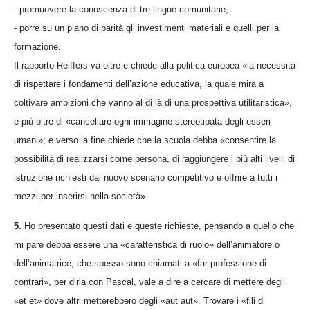
- promuovere la conoscenza di tre lingue comunitarie;
- porre su un piano di parità gli investimenti materiali e quelli per la
formazione.
Il rapporto Reiffers va oltre e chiede alla politica europea «la necessità
di rispettare i fondamenti dell’azione educativa, la quale mira a
coltivare ambizioni che vanno al di là di una prospettiva utilitaristica»,
e più oltre di «cancellare ogni immagine stereotipata degli esseri
umani»; e verso la fine chiede che la scuola debba «consentire la
possibilità di realizzarsi come persona, di raggiungere i più alti livelli di
istruzione richiesti dal nuovo scenario competitivo e offrire a tutti i
mezzi per inserirsi nella società».
5.
Ho presentato questi dati e queste richieste, pensando a quello che
mi pare debba essere una «caratteristica di ruolo» dell’animatore o
dell’animatrice, che spesso sono chiamati a «far professione di
contrari», per dirla con Pascal, vale a dire a cercare di mettere degli
«et et» dove altri metterebbero degli «aut aut». Trovare i «fili di