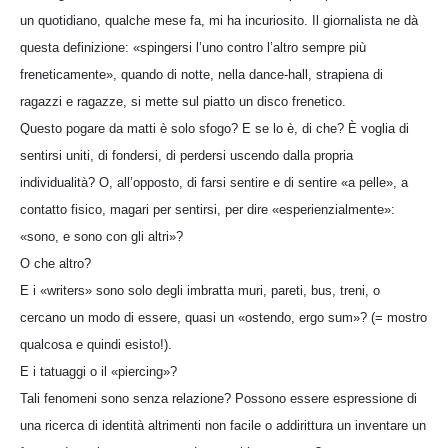
un quotidiano, qualche mese fa, mi ha incuriosito. Il giornalista ne dà
questa definizione: «spingersi l’uno contro l’altro sempre più
freneticamente», quando di notte, nella dance-hall, strapiena di
ragazzi e ragazze, si mette sul piatto un disco frenetico.
Questo pogare da matti è solo sfogo? E se lo è, di che? È voglia di
sentirsi uniti, di fondersi, di perdersi uscendo dalla propria
individualità? O, all’opposto, di farsi sentire e di sentire «a pelle», a
contatto fisico, magari per sentirsi, per dire «esperienzialmente»:
«sono, e sono con gli altri»?
O che altro?
E i «writers» sono solo degli imbratta muri, pareti, bus, treni, o
cercano un modo di essere, quasi un «ostendo, ergo sum»? (= mostro
qualcosa e quindi esisto!).
E i tatuaggi o il «piercing»?
Tali fenomeni sono senza relazione? Possono essere espressione di
una ricerca di identità altrimenti non facile o addirittura un inventare un