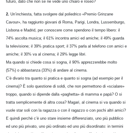
futuro, dato che non se ne vede uno chiaro e roseo?
2.
Un’inchiesta, fatta svolgere dal poliedrico «Premio Grinzane
Cavour», ha raggiunto giovani di Roma, Parigi, Londra, Lussemburgo,
Lisbona e Madrid, per conoscere come spendono il tempo libero: il
74% ascolta musica; il 61% incontra amici ed amiche; il 49% guarda
la televisione; il 39% pratica sport; il 37% parla al telefono con amici e
amiche; il 30% va al cinema; il 29% legge libri.
Ma quando si chiede cosa si sogna, il 90% apprezzerebbe molto
(57%) o abbastanza (33%) di andare al cinema.
C’è divario tra quanto si pratica e quanto si sogna (ad esempio per il
cinema)? È solo questione di soldi, che non permettono di «scialare»
troppo, quando si dipende dalla «paghetta» di mamma e papà? O si
tratta semplicemente di altra cosa? Magari, al cinema si va quando si
vuole star soli con la ragazza o con il ragazzo o con pochi altri amici?
E quindi perché c’è uno stare insieme differenziato, uno più pubblico
ed uno più privato, uno più ordinato ed uno più disordinato: in termini