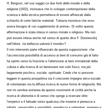
H. Bergson, nel suo saggio
Le due fonti della morale e della
religione
(1932), insinuava che lo sviluppo contemporaneo della
scienza e della tecnica permetteva di essere affrancati dalla
schiavitù di certe fatiche materiali. Tuttavia insisteva che esso
aveva bisogno di «un supplemento di anima». Di solito questa
affermazione è stata intesa in senso morale o religioso. Ma non
può essere intesa anche nel senso di quanto dice F. Dostoevskij
nell’
Idiota
: «la bellezza salverà il mondo»?
Il mio intervento parte influenzato da questa supposizione: che
l’accresciuta possibilità di accesso ai beni di consumo già di fatto
ha spinto verso la fruizione e l’attenzione ai beni immateriali della
cultura e alla ricerca di un benessere non solo fisico, ma più
largamente psichico, sociale, spirituale. Credo che si possono
leggere in questa prospettiva sia il crescente impegno etico-sociale
di volontariato sia la diffusa ricerca di nuove forme di religiosità. Ma
non mi sembra estranea da questo movimenti di civiltà anche la
ricerca di ulteriorità e di senso che spinge a ricercare oltre
l’empirico e il fattuale verso qualcosa che insieme è pienezza e
infinità, universalità e sensibilità, grandezza e splendore, impegno e