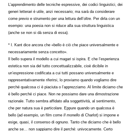
L’apprendimento delle tecniche espressive, dei codici linguistici, dei
generi letterari è utile, anzi necessario; ma sarà da considerare
come previo e strumento per una lettura dell’oltre. Per dirla con un
esempio: una poesia non si riduce alla sua struttura linguistica
(anche se non si dà senza di essa).
* I. Kant dice ancora che «bello è ciò che piace universalmente e
necessariamente senza concetto».
Il bello supera il modello a cui magari si ispira. E che l’esperienza
estetica non sia del tutto concettualizzabile, cioè dicibile in
un’espressione codificata a cui tutti possano universalmente e
rappresentativamente riferirsi, lo proviamo quando vogliamo dire
perché qualcosa ci è piaciuta o l’apprezziamo. Al limite diciamo che
è bello perché ci piace. Non ne possiamo dare una dimostrazione
razionale. Tutto sembra affidato alla soggettività, al sentimento,
che per natura sua è particolare. Eppure quando un qualcosa è
bello (ad esempio, un film come
Il monello
di Charlot) si impone e
esige, quasi, il consenso di ognuno. Tanto che diciamo che è bello
anche se… non sappiamo dire il perché: univocamente. Certo