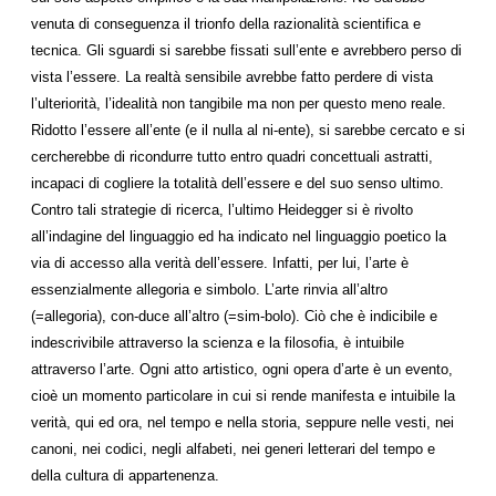
venuta di conseguenza il trionfo della razionalità scientifica e
tecnica. Gli sguardi si sarebbe fissati sull’ente e avrebbero perso di
vista l’essere. La realtà sensibile avrebbe fatto perdere di vista
l’ulteriorità, l’idealità non tangibile ma non per questo meno reale.
Ridotto l’essere all’ente (e il nulla al ni-ente), si sarebbe cercato e si
cercherebbe di ricondurre tutto entro quadri concettuali astratti,
incapaci di cogliere la totalità dell’essere e del suo senso ultimo.
Contro tali strategie di ricerca, l’ultimo Heidegger si è rivolto
all’indagine del linguaggio ed ha indicato nel linguaggio poetico la
via di accesso alla verità dell’essere. Infatti, per lui, l’arte è
essenzialmente allegoria e simbolo. L’arte rinvia all’altro
(=allegoria), con-duce all’altro (=sim-bolo). Ciò che è indicibile e
indescrivibile attraverso la scienza e la filosofia, è intuibile
attraverso l’arte. Ogni atto artistico, ogni opera d’arte è un evento,
cioè un momento particolare in cui si rende manifesta e intuibile la
verità, qui ed ora, nel tempo e nella storia, seppure nelle vesti, nei
canoni, nei codici, negli alfabeti, nei generi letterari del tempo e
della cultura di appartenenza.