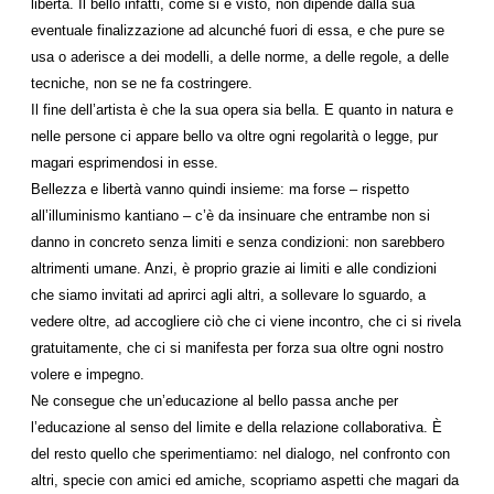
libertà. Il bello infatti, come si è visto, non dipende dalla sua
eventuale finalizzazione ad alcunché fuori di essa, e che pure se
usa o aderisce a dei modelli, a delle norme, a delle regole, a delle
tecniche, non se ne fa costringere.
Il fine dell’artista è che la sua opera sia bella. E quanto in natura e
nelle persone ci appare bello va oltre ogni regolarità o legge, pur
magari esprimendosi in esse.
Bellezza e libertà vanno quindi insieme: ma forse – rispetto
all’illuminismo kantiano – c’è da insinuare che entrambe non si
danno in concreto senza limiti e senza condizioni: non sarebbero
altrimenti umane. Anzi, è proprio grazie ai limiti e alle condizioni
che siamo invitati ad aprirci agli altri, a sollevare lo sguardo, a
vedere oltre, ad accogliere ciò che ci viene incontro, che ci si rivela
gratuitamente, che ci si manifesta per forza sua oltre ogni nostro
volere e impegno.
Ne consegue che un’educazione al bello passa anche per
l’educazione al senso del limite e della relazione collaborativa. È
del resto quello che sperimentiamo: nel dialogo, nel confronto con
altri, specie con amici ed amiche, scopriamo aspetti che magari da