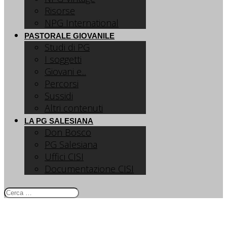
Risorse
NPG International
PASTORALE GIOVANILE
Studi di PG
I soggetti
Giovani e...
Percorsi
Sussidi
Altri contenuti
LA PG SALESIANA
Don Bosco
PG Salesiana
Uffici CISI
Documentazione CISI