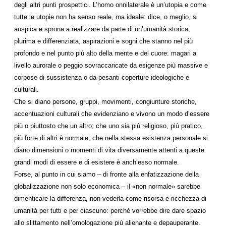
degli altri punti prospettici. L’homo onnilaterale è un’utopia e come
tutte le utopie non ha senso reale, ma ideale: dice, o meglio, si
auspica e sprona a realizzare da parte di un’umanità storica,
plurima e differenziata, aspirazioni e sogni che stanno nel più
profondo e nel punto più alto della mente e del cuore: magari a
livello aurorale o peggio sovraccaricate da esigenze più massive e
corpose di sussistenza o da pesanti coperture ideologiche e
culturali.
Che si diano persone, gruppi, movimenti, congiunture storiche,
accentuazioni culturali che evidenziano e vivono un modo d’essere
più o piuttosto che un altro; che uno sia più religioso, più pratico,
più forte di altri è normale; che nella stessa esistenza personale si
diano dimensioni o momenti di vita diversamente attenti a queste
grandi modi di essere e di esistere è anch’esso normale.
Forse, al punto in cui siamo – di fronte alla enfatizzazione della
globalizzazione non solo economica – il «non normale» sarebbe
dimenticare la differenza, non vederla come risorsa e ricchezza di
umanità per tutti e per ciascuno: perché vorrebbe dire dare spazio
allo slittamento nell’omologazione più alienante e depauperante.