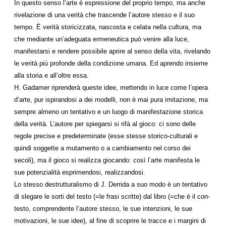
In questo senso l’arte è espressione del proprio tempo, ma anche
rivelazione di una verità che trascende l’autore stesso e il suo
tempo. È verità storicizzata, nascosta e celata nella cultura, ma
che mediante un’adeguata ermeneutica può venire alla luce,
manifestarsi e rendere possibile aprire al senso della vita, rivelando
le verità più profonde della condizione umana. Ed aprendo insieme
alla storia e all’oltre essa.
H. Gadamer riprenderà queste idee, mettendo in luce come l’opera
d’arte, pur ispirandosi a dei modelli, non è mai pura imitazione, ma
sempre almeno un tentativo e un luogo di manifestazione storica
della verità. L’autore per spiegarsi si rifà al gioco: ci sono delle
regole precise e predeterminate (esse stesse storico-culturali e
quindi soggette a mutamento o a cambiamento nel corso dei
secoli), ma il gioco si realizza giocando: così l’arte manifesta le
sue potenzialità esprimendosi, realizzandosi.
Lo stesso destrutturalismo di J. Derrida a suo modo è un tentativo
di slegare le sorti del testo (=le frasi scritte) dal libro (=che è il con-
testo, comprendente l’autore stesso, le sue intenzioni, le sue
motivazioni, le sue idee), al fine di scoprire le tracce e i margini di