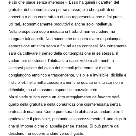
è ciò che piace senza interesse». Esso ha quindi i caratteri del
gratuito, del contemplativo per se stesso, più che quelli di un
concetto o di un construtto o di una rappresentazione a fini pratici,
utilitari, economicamente produttivi o anche solo intellettuali.
Nella prospettiva sopra indicata si tratta di non escludere ma
integrare tali aspetti. Non nuoce che un’opera d’arte o qualunque
espressione artistica serva a fini ad essa connessi. Ma certamente
sarà da coltivare il senso della contemplazione in se stessa, il
vedere per se stesso, l’abituarsi a saper vedere altrimenti, a
lasciarsi pigliare dal gioco dei simboli (che come si è detto
congiungono empirico e trascendente, visibile e invisibile, dicibile e
indicibile): nella netta coscienza non che quanto si intuisce non è
definibile, ma al massimo esprimibile parzialmente.
Ma si vede subito come un altro atteggiamento da favorire sarà
quello della gratuità e della comunicazione disinteressata senza
pretesa di ricambio. Come pure sarà da abituare ad andare oltre il
gradevole e il piacevole, puntando all’apprezzamento di una dignità
che si impone o che ci appella per se stessa. Si può partire dal
desiderio ma occorre andare verso il gusto.