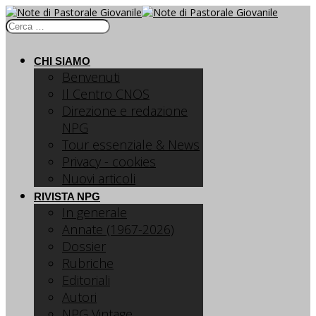
CHI SIAMO
Benvenuti
Il Centro CNOS
Direzione e redazione
NPG
Tour essenziale & News
Privacy - cookies
Nuovi articoli
RIVISTA NPG
In generale
Annate (1967-2026)
Dossier
Rubriche
Editoriali
Autori
NPG Vintage