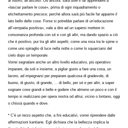
al nuovo, all’ascolto. Od ancora: sarà utile il far apprendere a
«lasciar parlare le cose», prima di ogni inquadramento o
etichettamento precoce; perché allora sarà più facile far apparire il
lato bello delle cose. Forse si potrebbe parlare di un’educazione
all’«empatia positiva», vale a dire ad un sapersi mettere in
consonanza profonda con sé e con gli altri, ma dando spazio a ciò
che è positivo, pur tra gli altri aspetti, come una rosa tra le spine o
come uno spiraglio di luce nella notte o come lo squarciarsi del
cielo dopo un temporale.
Vorrei segnalare anche un altro livello educativo, più operativo:
imparare, da soli e insieme, a pigliar gusto a fare una cosa, un
lavoro, ad impegnarsi per preparare qualcosa di gradevole, di
buono, di giusto, di grande, … di bello, per sé e per altri; a saper
sognare cose grandi e belle e godere che almeno un poco e con il
tempo si realizzano per opera nostra od altrui, vicino o lontano, oggi
o chissà quando e dove.
* C’è un terzo aspetto che, a fini educativi, vorrei riprendere dalle
affermazioni kantiane. Egli dichiara che la bellezza implica la