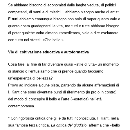
Se abbiamo bisogno di economisti dalle larghe vedute, di politici
competenti, di santi e di mistici... abbiamo bisogno anche di artisti.
E tutti abbiamo comunque bisogno non solo di saper quanto vale e
quanto costa guadagnarsi la vita, ma tutti e tutte abbiamo bisogno
di poter qualche volta almeno «praedicare», vale a dire esclamare
con tutto noi stessi: «Che bello!».
Vie di coltivazione educativa e autoformativa
Cosa fare, al fine di far diventare quasi «stile di vita» un momento
di slancio o l’entusiasmo che ci prende quando facciamo
un’esperienza di bellezza?
Provo ad indicare alcune piste, partendo da alcune affermazioni di
I. Kant che sono diventate punti di riferimento (in pro o in contro)
del modo di concepire il bello e l’arte (=estetica) nell’età
contemporanea.
* Con rigorosità critica che gli è da tutti riconosciuta, I. Kant, nella
sua famosa terza critica,
La critica del giudizio
, afferma che «bello