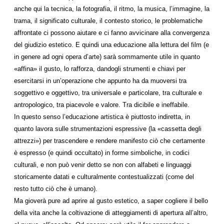
anche qui la tecnica, la fotografia, il ritmo, la musica, l’immagine, la
trama, il significato culturale, il contesto storico, le problematiche
affrontate ci possono aiutare e ci fanno avvicinare alla convergenza
del giudizio estetico. E quindi una educazione alla lettura del film (e
in genere ad ogni opera d’arte) sarà sommamente utile in quanto
«affina» il gusto, lo rafforza, dandogli strumenti e chiavi per
esercitarsi in un’operazione che appunto ha da muoversi tra
soggettivo e oggettivo, tra universale e particolare, tra culturale e
antropologico, tra piacevole e valore. Tra dicibile e ineffabile.
In questo senso l’educazione artistica è piuttosto indiretta, in
quanto lavora sulle strumentazioni espressive (la «cassetta degli
attrezzi») per trascendere e rendere manifesto ciò che certamente
è espresso (e quindi occultato) in forme simboliche, in codici
culturali, e non può venir detto se non con alfabeti e linguaggi
storicamente datati e culturalmente contestualizzati (come del
resto tutto ciò che è umano).
Ma gioverà pure ad aprire al gusto estetico, a saper cogliere il bello
della vita anche la coltivazione di atteggiamenti di apertura all’altro,