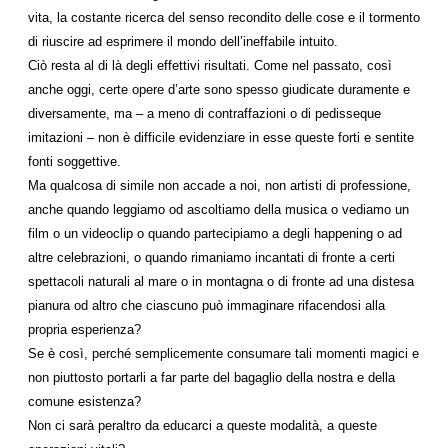
vita, la costante ricerca del senso recondito delle cose e il tormento
di riuscire ad esprimere il mondo dell’ineffabile intuito.
Ciò resta al di là degli effettivi risultati. Come nel passato, così
anche oggi, certe opere d’arte sono spesso giudicate duramente e
diversamente, ma – a meno di contraffazioni o di pedisseque
imitazioni – non è difficile evidenziare in esse queste forti e sentite
fonti soggettive.
Ma qualcosa di simile non accade a noi, non artisti di professione,
anche quando leggiamo od ascoltiamo della musica o vediamo un
film o un videoclip o quando partecipiamo a degli happening o ad
altre celebrazioni, o quando rimaniamo incantati di fronte a certi
spettacoli naturali al mare o in montagna o di fronte ad una distesa
pianura od altro che ciascuno può immaginare rifacendosi alla
propria esperienza?
Se è così, perché semplicemente consumare tali momenti magici e
non piuttosto portarli a far parte del bagaglio della nostra e della
comune esistenza?
Non ci sarà peraltro da educarci a queste modalità, a queste