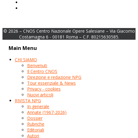
© 2026 – CNOS Centro Nazionale Opere Salesiane – Via Giacomo
Costamagna 6 - 00181 Roma – C.F. 80215630585.
Main Menu
CHI SIAMO
Benvenuti
Il Centro CNOS
Direzione e redazione NPG
Tour essenziale & News
Privacy - cookies
Nuovi articoli
RIVISTA NPG
In generale
Annate (1967-2026)
Dossier
Rubriche
Editoriali
Autori