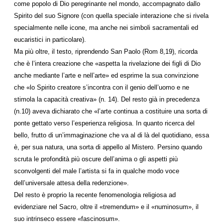
come popolo di Dio peregrinante nel mondo, accompagnato dallo
Spirito del suo Signore (con quella speciale interazione che si rivela
specialmente nelle icone, ma anche nei simboli sacramentali ed
eucaristici in particolare).
Ma più oltre, il testo, riprendendo San Paolo (Rom 8,19), ricorda
che è l’intera creazione che «aspetta la rivelazione dei figli di Dio
anche mediante l’arte e nell’arte» ed esprime la sua convinzione
che «lo Spirito creatore s’incontra con il genio dell’uomo e ne
stimola la capacità creativa» (n. 14). Del resto già in precedenza
(n.10) aveva dichiarato che «l’arte continua a costituire una sorta di
ponte gettato verso l’esperienza religiosa. In quanto ricerca del
bello, frutto di un’immaginazione che va al di là del quotidiano, essa
è, per sua natura, una sorta di appello al Mistero. Persino quando
scruta le profondità più oscure dell’anima o gli aspetti più
sconvolgenti del male l’artista si fa in qualche modo voce
dell’universale attesa della redenzione».
Del resto è proprio la recente fenomenologia religiosa ad
evidenziare nel Sacro, oltre il «tremendum» e il «numinosum», il
suo intrinseco essere «fascinosum».