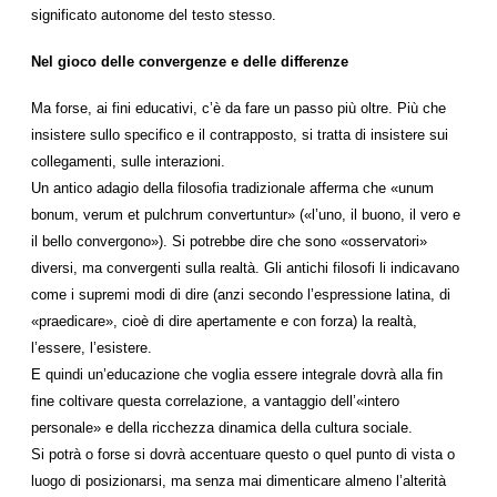
significato autonome del testo stesso.
Nel gioco delle convergenze e delle differenze
Ma forse, ai fini educativi, c’è da fare un passo più oltre. Più che
insistere sullo specifico e il contrapposto, si tratta di insistere sui
collegamenti, sulle interazioni.
Un antico adagio della filosofia tradizionale afferma che «unum
bonum, verum et pulchrum convertuntur» («l’uno, il buono, il vero e
il bello convergono»). Si potrebbe dire che sono «osservatori»
diversi, ma convergenti sulla realtà. Gli antichi filosofi li indicavano
come i supremi modi di dire (anzi secondo l’espressione latina, di
«praedicare», cioè di dire apertamente e con forza) la realtà,
l’essere, l’esistere.
E quindi un’educazione che voglia essere integrale dovrà alla fin
fine coltivare questa correlazione, a vantaggio dell’«intero
personale» e della ricchezza dinamica della cultura sociale.
Si potrà o forse si dovrà accentuare questo o quel punto di vista o
luogo di posizionarsi, ma senza mai dimenticare almeno l’alterità