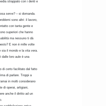
edia strappato con i denti e
 cosa serve? – si domanda.
oblemi sono altri: il lavoro,
ontatto con tanta gente e
istono superiori che hanno
sabilità ma nessuno ti dà
questo? E non è mille volte
 sia il mondo e la vita vera.
i dalle loro aule è una
di certo facilitato dal fatto
ima di parlare. Troppi a
oramai in molti considerano
 di operai, artigiani,
re anche il diritto ad un
o.
he soddisfazione arriva,