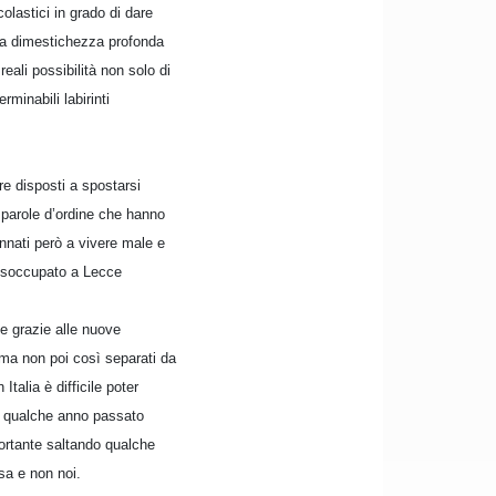
olastici in grado di dare
na dimestichezza profonda
ali possibilità non solo di
rminabili labirinti
re disposti a spostarsi
e parole d’ordine che hanno
annati però a vivere male e
disoccupato a Lecce
e grazie alle nuove
 ma non poi così separati da
talia è difficile poter
o qualche anno passato
mportante saltando qualche
sa e non noi.