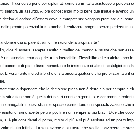
nze. Il concorso poi è per diplomati come se in Italia esistessero percorsi sc
fetti sembra un assurdo. Allora conoscendo molto bene due lingue e avendo u
o deciso di andare all’estero dove le competenze vengono premiate e ci sono re
delle proprie potenzialità ma anche di realizzare progetti senza perdersi in inte
ndonare casa, parenti, amici, le radici della propria vita?
lo, dice di essersi sempre sentito cittadino del mondo e insiste che non esse
 è un atteggiamento oggi del tutto incredibile. Flessibilità ed elasticità sono l
il concetto di posto fisso, nonostante le insistenze di alcuni nostalgici cond
o. È veramente incredibile che ci sia ancora qualcuno che preferisce fare il 
ine.
momento a rispondere che la decisione presa non è detto sia per sempre e ch
 la situazione non è quella dei nostri nonni emigranti, si è certamente lontani
ono innegabili: i paesi stranieri spesso permettono una specializzazione che in I
e esistono, sono aperte però a pochi e non sempre ai più bravi. Dice che dop
lia, si è più considerati di prima, molto di più e si può aspirare ad un posto i
 volte risulta infinita. La sensazione è piuttosto che voglia convincere se stes