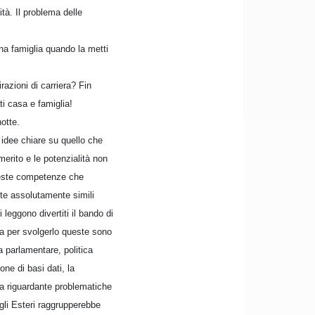
tà. Il problema delle
na famiglia quando la metti
azioni di carriera? Fin
i casa e famiglia!
notte.
 idee chiare su quello che
merito e le potenzialità non
hieste competenze che
tte assolutamente simili
 leggono divertiti il bando di
ma per svolgerlo queste sono
ura parlamentare, politica
one di basi dati, la
ua riguardante problematiche
egli Esteri raggrupperebbe