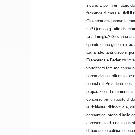
sicura. E poi in un futuro d
faccende di casa e i figli li
Giovanna disapprova in modo 
su? Quando gli altri diven
Una famiglia? Giovanna si a
quando erano gli uomini ad
Carla ride: tanti discorsi p
Francesca e Federico
inve
vorrebbero fare ma sanno per
hanno alcuna influenza se n
neanche il Presidente della 
preparazioni. Le remunerazion
concorso per un posto di do
le richieste: diritto civile, 
economica, storia d’Italia da
conoscenza di una lingua st
di tipo socio-politico-econo