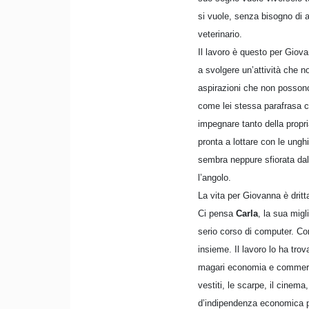
si vuole, senza bisogno di a
veterinario.
Il lavoro è questo per Giova
a svolgere un’attività che n
aspirazioni che non possono
come lei stessa parafrasa co
impegnare tanto della propria
pronta a lottare con le unghi
sembra neppure sfiorata dal
l’angolo.
La vita per Giovanna è dritta
Ci pensa
Carla
, la sua migl
serio corso di computer. Co
insieme. Il lavoro lo ha trov
magari economia e commercio
vestiti, le scarpe, il cinem
d’indipendenza economica pe