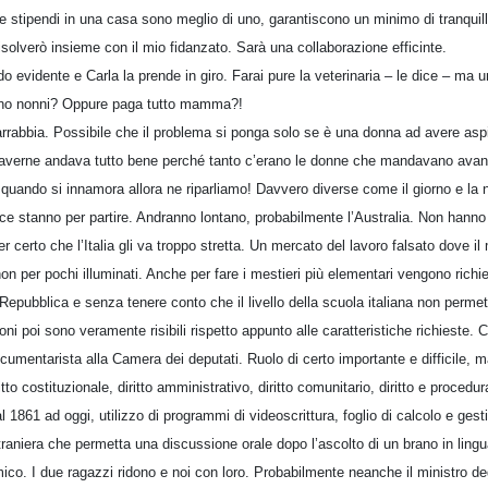
ue stipendi in una casa sono meglio di uno, garantiscono un minimo di tranquilli
 risolverò insieme con il mio fidanzato. Sarà una collaborazione efficinte.
evidente e Carla la prende in giro. Farai pure la veterinaria – le dice – ma u
tano nonni? Oppure paga tutto mamma?!
rrabbia. Possibile che il problema si ponga solo se è una donna ad avere aspir
 averne andava tutto bene perché tanto c’erano le donne che mandavano avant
oi quando si innamora allora ne riparliamo! Davvero diverse come il giorno e la 
ce stanno per partire. Andranno lontano, probabilmente l’Australia. Non hanno
 certo che l’Italia gli va troppo stretta. Un mercato del lavoro falsato dove il 
on per pochi illuminati. Anche per fare i mestieri più elementari vengono ric
Repubblica e senza tenere conto che il livello della scuola italiana non perme
i poi sono veramente risibili rispetto appunto alle caratteristiche richieste. Ci
cumentarista alla Camera dei deputati. Ruolo di certo importante e difficile, 
diritto costituzionale, diritto amministrativo, diritto comunitario, diritto e proced
l 1861 ad oggi, utilizzo di programmi di videoscrittura, foglio di calcolo e gesti
raniera che permetta una discussione orale dopo l’ascolto di un brano in ling
mico. I due ragazzi ridono e noi con loro. Probabilmente neanche il ministro d