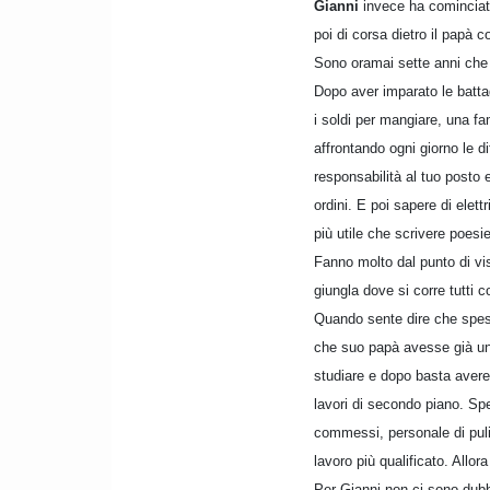
Gianni
invece ha cominciato
poi di corsa dietro il papà 
Sono oramai sette anni che
Dopo aver imparato le battag
i soldi per mangiare, una fa
affrontando ogni giorno le di
responsabilità al tuo posto 
ordini. E poi sapere di elett
più utile che scrivere poesi
Fanno molto dal punto di vist
giungla dove si corre tutti c
Quando sente dire che spesso 
che suo papà avesse già un’a
studiare e dopo basta avere 
lavori di secondo piano. Spe
commessi, personale di puliz
lavoro più qualificato. Allo
Per Gianni non ci sono dubbi