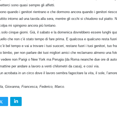
metterci sono quasi sempre gli affetti.
rmono quando i genitori rientrano e che dormono ancora quando i genitori ries
ttito intorno ad una tavola alla sera, mentre gli occhi si chiudono sul piatto. N
 colpa mi spingono ancora più lontano.
solo cinque giorni. Già, il sabato e la domenica dovrebbero essere lunghi quan
uello che non c’è stato tempo di fare prima. E qualcosa e qualcuno resta fuori 
c’è bel tempo e vai a trovare i tuoi suoceri, restano fuori i tuoi genitori, tuo f
 bimbo, per non parlare dei tuoi migliori amici che reclamano almeno una foto
 vedere non Parigi o New York ma Perugia (da Roma neanche due ore di autos
attine per andare a lavoro a venti chilometri da casa), e così via.
acrobata in un circo dove il lavoro sembra fagocitare la vita, il sole, l’amore, 
rla, Giovanna, Francesca, Federico, Marco.