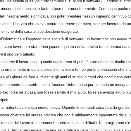
are una scuola quasi del tutto femminile. E allora il software? Il sorriso si att
el mondo delle supplenze tanto attese e raramente arrivate. Comunque poche ri
dell’insegnamento significava non poter prendere nessun impegno definitivo con 
illasse. Una vita che aveva potuto sostenere per poco, sempre lacerato da un 
onomiche della casa al suo desiderio esagerato.
d’informatica e l’approdo nella società di software, un lavoro che non aveva 
l vero lavoro era stato farsi piacere questa nuova attività tanto lontana dai s
e il suo vero talento.
e che il lavoro oggi, quando capita, non si può rifiutare anche se risulta dis
to un momento in cui sia possibile investire tempo per la professione che si 
a più giusta da fare è investire gli anni di studio in corsi che conducano verso
identemente era scritto che lui facesse l’informatico pur essendo un insegn
orse: forse se a casa non fosse servito il mio aiuto, forse se avessi avuto più 
ipoti.
na maturità scientifica nuova nuova. Quando le domandi cosa farà da grande n
 possa obiettare lei stessa precisa che non è minimamente spaventata dalla lu
 mondo del lavoro in un momento tanto cruciale e difficile. In famiglia non c’è 
to. È ferma nel credere che una seria fatica e delle indiscutibili qualità siano 