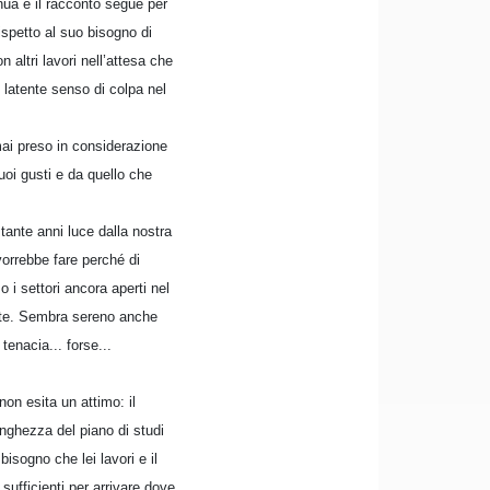
enua e il racconto segue per
spetto al suo bisogno di
altri lavori nell’attesa che
latente senso di colpa nel
mai preso in considerazione
uoi gusti e da quello che
tante anni luce dalla nostra
vorrebbe fare perché di
 i settori ancora aperti nel
ante. Sembra sereno anche
tenacia... forse...
on esita un attimo: il
nghezza del piano di studi
bisogno che lei lavori e il
sufficienti per arrivare dove