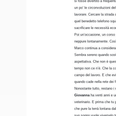
si fosse divertito a frequent
un po’ le circonvoluzioni d
lavorare. Cercare la strada 
quel benedetto telefono squ
sacrificare le necessità ec
Poi un’occasione, un corso 
neppure lontanamente. Così i
Marco continua a considerar
Sembra sereno quando sostien
aspettativa. Che non è ques
tempo non ce n’è. Che la cos
campo del lavoro. E che ev
quando cade nella rete dei f
Nonostante tutto, restano i n
Giovanna
ha venti anni e u
veterinario. E prima che tu
che pure la terrà lontana dal
suo sogno vuole viverselo tut