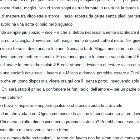
opera d’arte, meglio. Non ci sono sogni da trasformare in realtà né la famosa
di mettere tra virgolette e storce il naso: robetta da gente senza piedi per ter
lavoro ha una sorta di buio nello sguardo.
de sempre più spazio – dice – è che si debba necessariamente sacrificare il p
i nutra la voglia di investire nell’inseguimento di questi tutto il resto. Noi g
si vuole forse si deve andare lontano. Sposarsi tardi. Magari rinunciare a dei f
 deve sempre mettere in conto. Ma saranno queste le rinunce sane da fare? È 
ma di avere le tempie brizzolate? È così strano il desiderio di restare vicino ai 
o una società dove oggi il lavoro è a Milano e domani potrebbe essere a Dublin
 che un uomo disposto a vivere ora qui ora lì, senza porto, inseguendo solo il
Chi sarà stato il primo a confondere le forti radici dell’amore – per un padre 
come catene?
n trova le risposte e neppure qualcuno che possa aiutarlo a trovarle.
andare che vada pure. Ogni uomo possiede ali che lo conducono su alture dov
 Chi cerca un’altra dimensione per la propria esistenza? Potrebbe non esserci 
ce ritmo ma solo vortici senza freno.
ior numero delle professioni, il tempo del lavoro non ha alcun tipo di converge