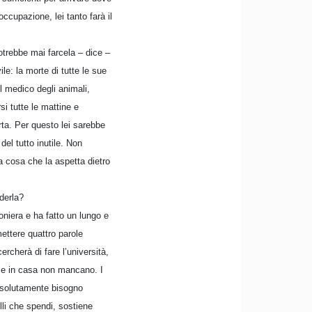
ccupazione, lei tanto farà il
potrebbe mai farcela – dice –
le: la morte di tutte le sue
l medico degli animali,
i tutte le mattine e
erta. Per questo lei sarebbe
del tutto inutile. Non
a cosa che la aspetta dietro
uderla?
ioniera e ha fatto un lungo e
ettere quattro parole
ercherà di fare l’università,
 se in casa non mancano. I
 assolutamente bisogno
li che spendi, sostiene