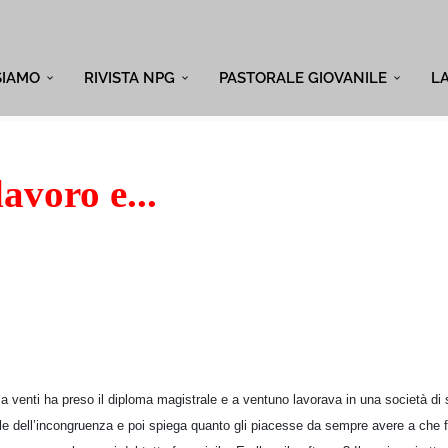
SIAMO
RIVISTA NPG
PASTORALE GIOVANILE
L
avoro e...
a venti ha preso il diploma magistrale e a ventuno lavorava in una società di 
e dell’incongruenza e poi spiega quanto gli piacesse da sempre avere a che f