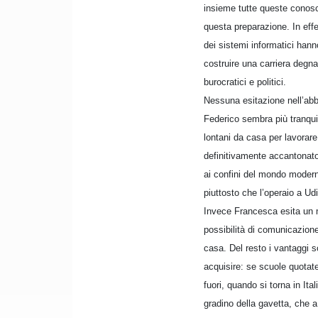
insieme tutte queste conosce
questa preparazione. In ef
dei sistemi informatici hann
costruire una carriera degna 
burocratici e politici.
Nessuna esitazione nell’abba
Federico sembra più tranquil
lontani da casa per lavorare
definitivamente accantonato 
ai confini del mondo modern
piuttosto che l’operaio a Ud
Invece Francesca esita un 
possibilità di comunicazione
casa. Del resto i vantaggi s
acquisire: se scuole quotat
fuori, quando si torna in Ita
gradino della gavetta, che a