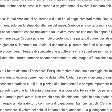
ltro. Inoltre non ha nessun interesse a seguire come si evolva il mercato dell’o
nna: la realizzazione di se stessa e di tutti i suoi sogni diventati realtà. Non 
on ama solo per lo stipendio alla fine del mese. Sarebbe una sorta di morte civi
 assolutamente essere trapiantate su un altro mestiere che non sia appunto i
n tenerezza. Ci vorrà pure un motivo profondo, che parta dal cuore, per alzars
 giornata all’interno di un ufficio, di uno studio, piuttosto che fuori all’aria ap
e e con i denti. Tentare di spiegarle che a volte è la vita a scegliere per noi, è 
l’idea che il futuro potrebbe andare diversamente, che magari c’è qualche altr
 e il futuro distinto all’orizzonte. Per quale motivo e con quale coraggio disill
iore amica, diversa come il giorno dalla notte. Carla ha preso il diploma di rag
noscenze pratiche e utili e un pizzico di cultura perché è sempre importante m
ato subito perché la richiesta di ragionieri è ancora alta. Forse a tempo perso c
. Intanto però lavora. Non era più possibile chiedere i soldi in casa anche
a, il regalo al fidanzato tutto con i soldi di papà come i bambini piccoli. C’era
r crescere. Il valore dei soldi si impara solo quando sei tu a guadagnare quel