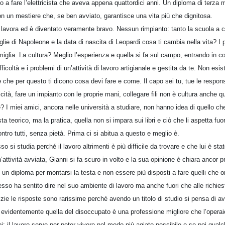
 a fare l’elettricista che aveva appena quattordici anni. Un diploma di terza m
con un mestiere che, se ben avviato, garantisce una vita più che dignitosa.
 lavora ed è diventato veramente bravo. Nessun rimpianto: tanto la scuola a
lie di Napoleone e la data di nascita di Leopardi cosa ti cambia nella vita? I pr
miglia. La cultura? Meglio l’esperienza e quella si fa sul campo, entrando in c
fficoltà e i problemi di un’attività di lavoro artigianale e gestita da te. Non es
e che per questo ti dicono cosa devi fare e come. Il capo sei tu, tue le respon
ricità, fare un impianto con le proprie mani, collegare fili non è cultura anche 
e? I miei amici, ancora nelle università a studiare, non hanno idea di quello che
a teorico, ma la pratica, quella non si impara sui libri e ciò che li aspetta fuor
ontro tutti, senza pietà. Prima ci si abitua a questo e meglio è.
si studia perché il lavoro altrimenti è più difficile da trovare e che lui è stato 
ttività avviata, Gianni si fa scuro in volto e la sua opinione è chiara ancor pr
un diploma per montarsi la testa e non essere più disposti a fare quelli che 
sso ha sentito dire nel suo ambiente di lavoro ma anche fuori che alle richieste
ie le risposte sono rarissime perché avendo un titolo di studio si pensa di ave
ra evidentemente quella del disoccupato è una professione migliore che l’operai
: il lavoro serve per poter vivere nel modo più agiato possibile e se poi qualc