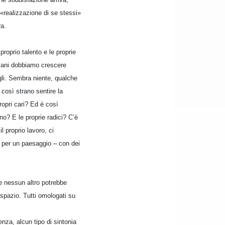
 «realizzazione di se stessi»
ra.
roprio talento e le proprie
iovani dobbiamo crescere
igli. Sembra niente, qualche
così strano sentire la
propri cari? Ed è così
o? E le proprie radici? C’è
 proprio lavoro, ci
o per un paesaggio – con dei
e nessun altro potrebbe
spazio. Tutti omologati su
nza, alcun tipo di sintonia