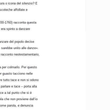
ura o icona del silenzio? E
scoteche affollate e
1700-1760) racconta questa
 era spinto a danzare
anzare del popolo decise
i sarebbe unito alle danze».
il racconto neotestamentario,
a per colmarlo. Per questo
r guasto tacciono nelle
ove tutto tace e non si odono
 parlare e tace – porta alla
ce a tal punto che si è
la che non proviene dall’io
 come parola, e denuncia