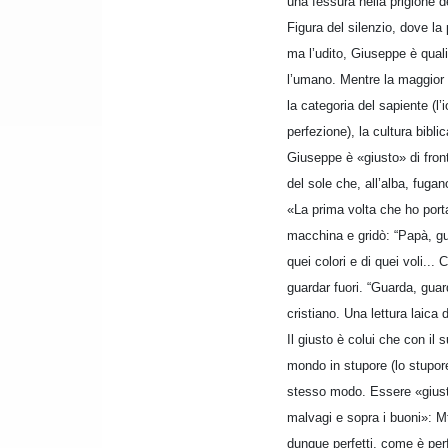
una fessura nella prigione 
Figura del silenzio, dove la 
ma l’udito, Giuseppe è quali
l’umano. Mentre la maggior p
la categoria del sapiente (l’
perfezione), la cultura bibli
Giuseppe è «giusto» di front
del sole che, all’alba, fugano
«La prima volta che ho portat
macchina e gridò: “Papà, gu
quei colori e di quei voli..
guardar fuori. “Guarda, guar
cristiano. Una lettura laica d
Il giusto è colui che con il
mondo in stupore (lo stupore
stesso modo. Essere «giusti»
malvagi e sopra i buoni»: Mt 
dunque perfetti, come è perf