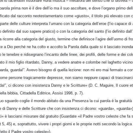
dell’io facendovi risuonare «una musica – metafora del senso che si disvela – 
parola prima non è il dire dell’io ma il suo ascoltare, e dove l’organo primo del
ficato dal racconto neotestamentario come «giusto», il titolo più elevato con cu
arte delle culture interpreta l’umano con la categoria dell’eroe (l’io capace di
io definito dal suo sapere pratico) o con la categoria del santo (l’io definito dall
ca ricorre alla categoria del giusto, termine che definisce l’agire dell’uomo di fr
e a Dio perché ne ha colto e accolto la Parola dalla quale si è lasciato inonda
 le tenebre e ridisegnano l’incanto delle linee, dei profili, delle forme e dei colo
o il mio figlio ritardato, Danny, a vedere anatre e colombe nel laghetto vicino,
arda, guarda!”. Avevo bisogno di quella lezione: non mi ero mai fermato a con
. Come persone tragicamente depresse, non siamo neppure capaci di trascinarci f
da!”, ci dicono con insistenza Danny e le Scritture» (D. C. Maguire, Il cuore et
ella bibbia, Cittadella Editrice, Assisi 1998, p. 7).
 suo sguardo coglie il mondo abitato da una Presenza la cui parola è la gratuità 
 di Danny e delle Scritture che con insistenza ci dicono: «guarda», «guarda») 
 è lasciarsi misurare dal gratuito (Guardate «il Padre vostro celeste che fa s
5, 45) e, soprattutto, vivere i propri giorni e le proprie notti secondo la logica 
etto il Padre vostro celeste»).