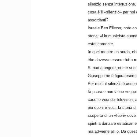
silenzio senza interruzione,
cosa è il «silenzio» per noi
assordanti?
Israele Ben Eliezer, noto c
storia: «Un musicista suona
estaticamente.
In quel mentre un sordo, ch
che dovesse essere tutto mat
Si può attingere, come si at
Giuseppe ne è figura esemp
Per molti il silenzio è ass
fa paura e non viene «soppo
case le voci dei televisori,
più suoni e voci, la storia d
scoperta di un «fuori» dove
spinti a danzare estaticame
ma ad-viene all’io. Da quest