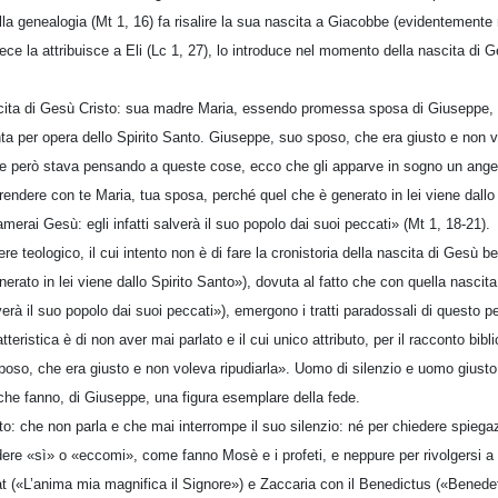
lla genealogia (Mt 1, 16) fa risalire la sua nascita a Giacobbe (evidentemente 
ece la attribuisce a Eli (Lc 1, 27), lo introduce nel momento della nascita di Ge
ita di Gesù Cristo: sua madre Maria, essendo promessa sposa di Giuseppe,
nta per opera dello Spirito Santo. Giuseppe, suo sposo, che era giusto e non vo
tre però stava pensando a queste cose, ecco che gli apparve in sogno un angel
endere con te Maria, tua sposa, perché quel che è generato in lei viene dallo
hiamerai Gesù: egli infatti salverà il suo popolo dai suoi peccati» (Mt 1, 18-21).
re teologico, il cui intento non è di fare la cronistoria della nascita di Gesù b
nerato in lei viene dallo Spirito Santo»), dovuta al fatto che con quella nascit
lverà il suo popolo dai suoi peccati»), emergono i tratti paradossali di questo p
teristica è di non aver mai parlato e il cui unico attributo, per il racconto bibl
oso, che era giusto e non voleva ripudiarla». Uomo di silenzio e uomo giusto:
i che fanno, di Giuseppe, una figura esemplare della fede.
to: che non parla e che mai interrompe il suo silenzio: né per chiedere spiegaz
dere «sì» o «eccomi», come fanno Mosè e i profeti, e neppure per rivolgersi a
at («L’anima mia magnifica il Signore») e Zaccaria con il Benedictus («Benedet