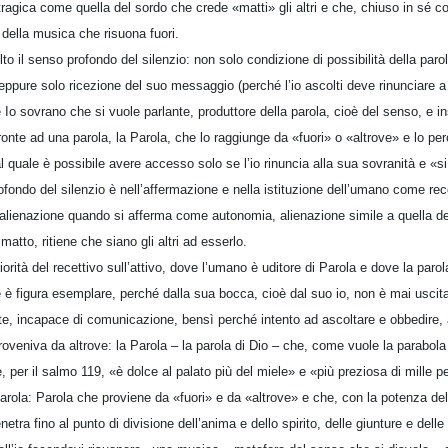
tragica come quella del sordo che crede «matti» gli altri e che, chiuso in sé c
 della musica che risuona fuori.
to il senso profondo del silenzio: non solo condizione di possibilità della parola 
 neppure solo ricezione del suo messaggio (perché l’io ascolti deve rinunciare a 
Io sovrano che si vuole parlante, produttore della parola, cioè del senso, e i
fronte ad una parola, la Parola, che lo raggiunge da «fuori» o «altrove» e lo p
quale è possibile avere accesso solo se l’io rinuncia alla sua sovranità e «s
ofondo del silenzio è nell’affermazione e nella istituzione dell’umano come rec
ienazione quando si afferma come autonomia, alienazione simile a quella del
matto, ritiene che siano gli altri ad esserlo.
orità del recettivo sull’attivo, dove l’umano è uditore di Parola e dove la parol
e è figura esemplare, perché dalla sua bocca, cioè dal suo io, non è mai usci
nte, incapace di comunicazione, bensì perché intento ad ascoltare e obbedire, 
proveniva da altrove: la Parola – la parola di Dio – che, come vuole la parabo
per il salmo 119, «è dolce al palato più del miele» e «più preziosa di mille pe
arola: Parola che proviene da «fuori» e da «altrove» e che, con la potenza del
netra fino al punto di divisione dell’anima e dello spirito, delle giunture e delle