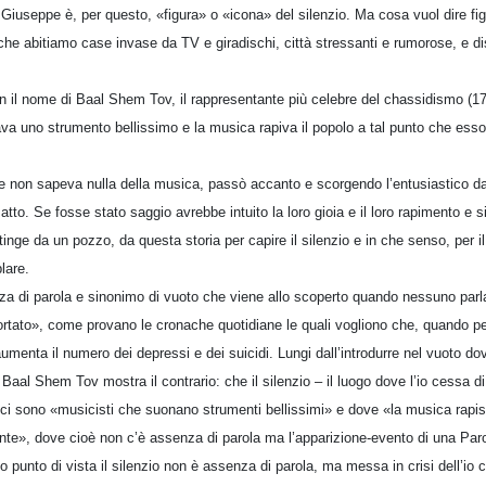
 Giuseppe è, per questo, «figura» o «icona» del silenzio. Ma cosa vuol dire fig
 che abitiamo case invase da TV e giradischi, città stressanti e rumorose, e di
on il nome di Baal Shem Tov, il rappresentante più celebre del chassidismo (
va uno strumento bellissimo e la musica rapiva il popolo a tal punto che esso
e non sapeva nulla della musica, passò accanto e scorgendo l’entusiastico d
to. Se fosse stato saggio avrebbe intuito la loro gioia e il loro rapimento e s
tinge da un pozzo, da questa storia per capire il silenzio e in che senso, per 
lare.
enza di parola e sinonimo di vuoto che viene allo scoperto quando nessuno parl
rtato», come provano le cronache quotidiane le quali vogliono che, quando pe
 aumenta il numero dei depressi e dei suicidi. Lungi dall’introdurre nel vuoto d
i Baal Shem Tov mostra il contrario: che il silenzio – il luogo dove l’io cessa di
 ci sono «musicisti che suonano strumenti bellissimi» e dove «la musica rapis
nte», dove cioè non c’è assenza di parola ma l’apparizione-evento di una Paro
o punto di vista il silenzio non è assenza di parola, ma messa in crisi dell’io