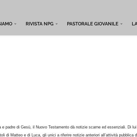
SIAMO
RIVISTA NPG
PASTORALE GIOVANILE
L
 e padre di Gesù, il Nuovo Testamento dà notizie scarne ed essenziali. Di lui 
toli di Matteo e di Luca, gli unici a riferire notizie anteriori all’attività pubblica