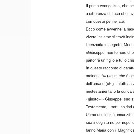
Il primo evangelista, che ne
a differenza di Luca che inv
con queste pennellate:
Ecco come avvenne la nasc
vivere insieme si trovò inci
licenziarla in segreto. Men
«Giuseppe, non temere di pr
partorirà un figlio e tu lo c
In questo racconto di caratte
ordinarietà» («quel che è ge
dell’umano («Egli infatti sa
neotestamentario la cui carat
«giusto»: «Giuseppe, suo sp
Testamento, i tratti lapidar
Uomo di silenzio, innanzitut
sua indegnità né per rispon
fanno Maria con il Magnific