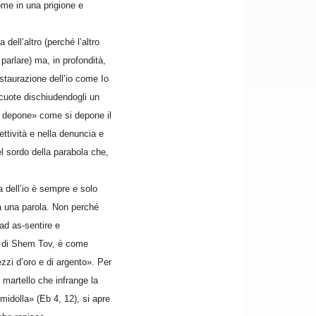
ome in una prigione e
dell’altro (perché l’altro
parlare) ma, in profondità,
nstaurazione dell’io come Io
ercuote dischiudendogli un
i depone» come si depone il
ettività e nella denuncia e
 sordo della parabola che,
a dell’io è sempre e solo
ta una parola. Non perché
ad as-sentire e
la di Shem Tov, è come
zzi d’oro e di argento». Per
 martello che infrange la
 midolla» (Eb 4, 12), si apre