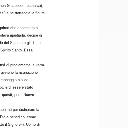
non Giacobbe il patriarca),
sù e ne tratteggia la figura
 prima che andassero a
leva ripudiarla, decise di
o del Signore e gli disse:
 Spirito Santo. Essa
ensì di proclamarne la «stra-
a avviene la risanazione
ersonaggio biblico
ico, è di essere stato
 questi, per il Nuovo
ioni né per dichiarare la
 Dio e benedirlo, come
to il Signore»). Uomo di