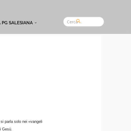
A PG SALESIANA
si parla solo nei «vangeli
 di Gesù.