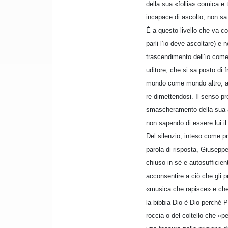
della sua «follia» comica e 
incapace di ascolto, non sa
È a questo livello che va col
parli l’io deve ascoltare) e
trascendimento dell’io come 
uditore, che si sa posto di 
mondo come mondo altro, al 
re dimettendosi. Il senso pr
smascheramento della sua al
non sapendo di essere lui il 
Del silenzio, inteso come pri
parola di risposta, Giusepp
chiuso in sé e autosufficie
acconsentire a ciò che gli 
«musica che rapisce» e che, 
la bibbia Dio è Dio perché P
roccia o del coltello che «pe