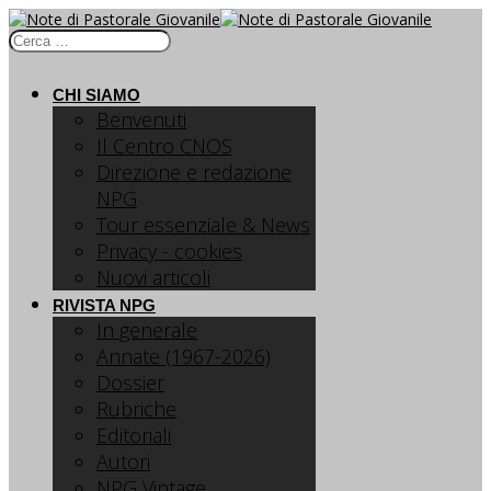
CHI SIAMO
Benvenuti
Il Centro CNOS
Direzione e redazione
NPG
Tour essenziale & News
Privacy - cookies
Nuovi articoli
RIVISTA NPG
In generale
Annate (1967-2026)
Dossier
Rubriche
Editoriali
Autori
NPG Vintage