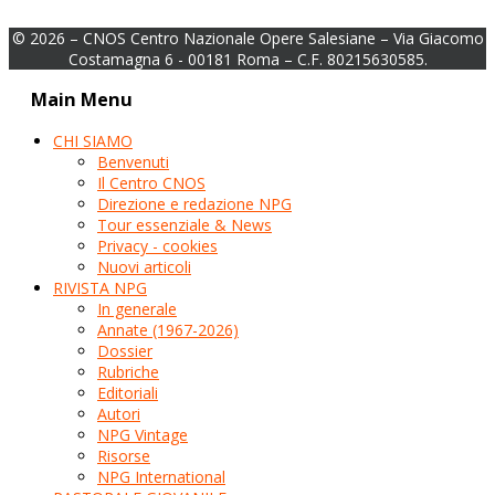
© 2026 – CNOS Centro Nazionale Opere Salesiane – Via Giacomo
Costamagna 6 - 00181 Roma – C.F. 80215630585.
Main Menu
CHI SIAMO
Benvenuti
Il Centro CNOS
Direzione e redazione NPG
Tour essenziale & News
Privacy - cookies
Nuovi articoli
RIVISTA NPG
In generale
Annate (1967-2026)
Dossier
Rubriche
Editoriali
Autori
NPG Vintage
Risorse
NPG International