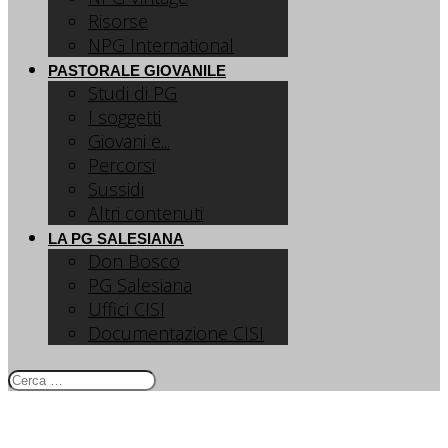
Risorse
NPG International
PASTORALE GIOVANILE
Studi di PG
I soggetti
Giovani e...
Percorsi
Sussidi
Altri contenuti
LA PG SALESIANA
Don Bosco
PG Salesiana
Uffici CISI
Documentazione CISI