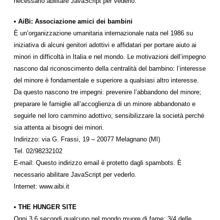
necessario abilitare JavaScript per vederlo.
• AiBi: Associazione amici dei bambini
È un’organizzazione umanitaria internazionale nata nel 1986 su
iniziativa di alcuni genitori adottivi e affidatari per portare aiuto ai
minori in difficoltà in Italia e nel mondo. Le motivazioni dell’impegno
nascono dal riconoscimento della centralità del bambino: l’interesse
del minore è fondamentale e superiore a qualsiasi altro interesse.
Da questo nascono tre impegni: prevenire l’abbandono del minore;
preparare le famiglie all’accoglienza di un minore abbandonato e
seguirle nel loro cammino adottivo; sensibilizzare la società perché
sia attenta ai bisogni dei minori.
Indirizzo: via G. Frassi, 19 – 20077 Melagnano (MI)
Tel. 02/98232102
E-mail:
Questo indirizzo email è protetto dagli spambots. È
necessario abilitare JavaScript per vederlo.
Internet: www.aibi.it
• THE HUNGER SITE
Ogni 3.6 secondi qualcuno nel mondo muore di fame; 3/4 delle