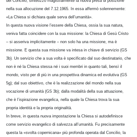
del Concilio, sintetizzò magistralmente la nuova presa di posizione
nella sua allocuzione del 7.12.1965. In essa affermò solennemente:
«La Chiesa si dichiara quale serva dell’umanità».
In questa nuova visione l’essere della Chiesa, ossia la sua natura,
veniva fatta coincidere con la sua missione: la Chiesa di Gesù Cristo
– si asseriva implicitamente – non solo ha una missione, ma è
missione. E questa sua missione va intesa in chiave di servizio (GS
3b). Un servizio che a sua volta è specificato dal suo destinatario, che
non è né la Chiesa stessa né i suoi membri in quanto tali, bensì il
mondo, visto per di più in una prospettiva dinamica ed evolutiva (GS
5g); dal suo obiettivo, che è la realizzazione del mondo nella sua
vocazione di umanità (GS 3b); dalla modalità della sua attuazione,
che è l’ispirazione evangelica, nella quale la Chiesa trova la sua
propria identità e la propria originalità.
In breve, in questa nuova impostazione la Chiesa si autodefinisce
come servizio evangelico di salvezza all’umanità. Fu precisamente
questa la «svolta copernicana» più profonda operata dal Concilio, la