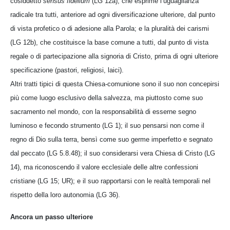
cosiddetto
sensus fidelium
(LG 12a), che esprime l’uguaglianza
radicale tra tutti, anteriore ad ogni diversificazione ulteriore, dal punto
di vista profetico o di adesione alla Parola; e la pluralità dei carismi
(LG 12b), che costituisce la base comune a tutti, dal punto di vista
regale o di partecipazione alla signoria di Cristo, prima di ogni ulteriore
specificazione (pastori, religiosi, laici).
Altri tratti tipici di questa Chiesa-comunione sono il suo non concepirsi
più come luogo esclusivo della salvezza, ma piuttosto come suo
sacramento nel mondo, con la responsabilità di esserne segno
luminoso e fecondo strumento (LG 1); il suo pensarsi non come il
regno di Dio sulla terra, bensì come suo germe imperfetto e segnato
dal peccato (LG 5.8.48); il suo considerarsi vera Chiesa di Cristo (LG
14), ma riconoscendo il valore ecclesiale delle altre confessioni
cristiane (LG 15; UR); e il suo rapportarsi con le realtà temporali nel
rispetto della loro autonomia (LG 36).
Ancora un passo ulteriore