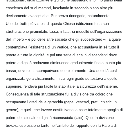
istituzionali, organizzative e giuridiche passarono in primo piano nella
coscienza dei suoi membri, lasciando in secondo piano altre più
decisamente evangeliche. Pur senza rinnegarle, naturalmente.
Uno dei tratti più vistosi di questa Chiesa-istituzione fu la sua
strutturazione piramidale. Essa, infatti, si modellò sull’organizzazione
dell’impero – e poi delle altre società che gli succedettero –, la quale
contemplava l’esistenza di un vertice, che accumulava in sé tutto il
potere e tutta la dignità, e poi una serie di scalini discendenti dove
potere e dignità andavano diminuendo gradualmente fino al punto più
basso, dove essi scomparivano completamente. Una società così
organizzata gerarchicamente, in cui ogni grado sottostava a quello
superiore, rendeva più facile la stabilità e la sicurezza dell’insieme.
Conseguenza di tale strutturazione fu la divisione tra coloro che
occupavano i gradi della gerarchia (papa, vescovi, preti, chierici in
genere), e quelli che invece costituivano la base totalmente spoglia di
potere decisionale e dignità riconosciuta (laici). Questa divisione
trovava espressione tanto nell’ambito del rapporto con la Parola di