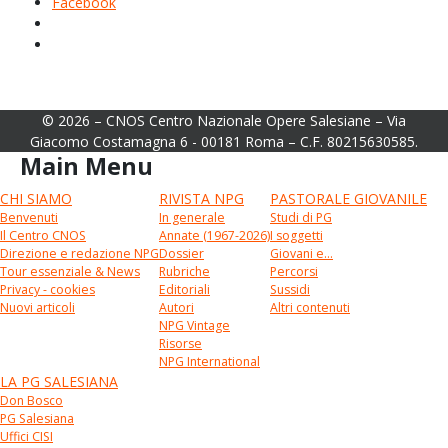
Facebook
© 2026 – CNOS Centro Nazionale Opere Salesiane – Via
Giacomo Costamagna 6 - 00181 Roma – C.F. 80215630585.
Main Menu
CHI SIAMO
RIVISTA NPG
PASTORALE GIOVANILE
Benvenuti
In generale
Studi di PG
Il Centro CNOS
Annate (1967-2026)
I soggetti
Direzione e redazione NPG
Dossier
Giovani e...
Tour essenziale & News
Rubriche
Percorsi
Privacy - cookies
Editoriali
Sussidi
Nuovi articoli
Autori
Altri contenuti
NPG Vintage
Risorse
NPG International
LA PG SALESIANA
Don Bosco
PG Salesiana
Uffici CISI