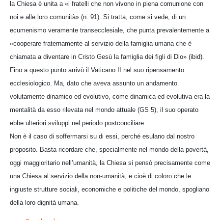
la Chiesa è unita a «i fratelli che non vivono in piena comunione con
noi e alle loro comunità» (n. 91). Si tratta, come si vede, di un
ecumenismo veramente transecclesiale, che punta prevalentemente a
«cooperare fraternamente al servizio della famiglia umana che è
chiamata a diventare in Cristo Gesù la famiglia dei figli di Dio» (ibid).
Fino a questo punto arrivò il Vaticano II nel suo ripensamento
ecclesiologico. Ma, dato che aveva assunto un andamento
volutamente dinamico ed evolutivo, come dinamica ed evolutiva era la
mentalità da esso rilevata nel mondo attuale (GS 5), il suo operato
ebbe ulteriori sviluppi nel periodo postconciliare.
Non è il caso di soffermarsi su di essi, perché esulano dal nostro
proposito. Basta ricordare che, specialmente nel mondo della povertà,
oggi maggioritario nell’umanità, la Chiesa si pensò precisamente come
una Chiesa al servizio della non-umanità, e cioè di coloro che le
ingiuste strutture sociali, economiche e politiche del mondo, spogliano
della loro dignità umana.