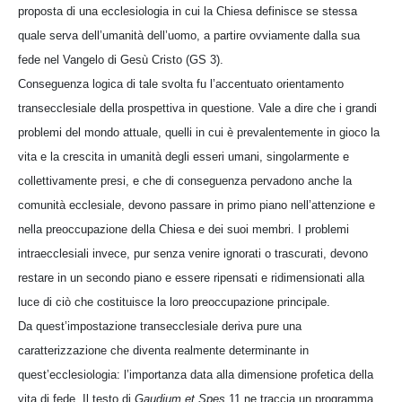
proposta di una ecclesiologia in cui la Chiesa definisce se stessa
quale serva dell’umanità dell’uomo, a partire ovviamente dalla sua
fede nel Vangelo di Gesù Cristo (GS 3).
Conseguenza logica di tale svolta fu l’accentuato orientamento
transecclesiale della prospettiva in questione. Vale a dire che i grandi
problemi del mondo attuale, quelli in cui è prevalentemente in gioco la
vita e la crescita in umanità degli esseri umani, singolarmente e
collettivamente presi, e che di conseguenza pervadono anche la
comunità ecclesiale, devono passare in primo piano nell’attenzione e
nella preoccupazione della Chiesa e dei suoi membri. I problemi
intraecclesiali invece, pur senza venire ignorati o trascurati, devono
restare in un secondo piano e essere ripensati e ridimensionati alla
luce di ciò che costituisce la loro preoccupazione principale.
Da quest’impostazione transecclesiale deriva pure una
caratterizzazione che diventa realmente determinante in
quest’ecclesiologia: l’importanza data alla dimensione profetica della
vita di fede. Il testo di
Gaudium et Spes
11 ne traccia un programma