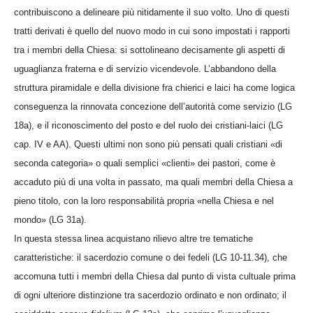
contribuiscono a delineare più nitidamente il suo volto. Uno di questi
tratti derivati è quello del nuovo modo in cui sono impostati i rapporti
tra i membri della Chiesa: si sottolineano decisamente gli aspetti di
uguaglianza fraterna e di servizio vicendevole. L’abbandono della
struttura piramidale e della divisione fra chierici e laici ha come logica
conseguenza la rinnovata concezione dell’autorità come servizio (LG
18a), e il riconoscimento del posto e del ruolo dei cristiani-laici (LG
cap. IV e AA). Questi ultimi non sono più pensati quali cristiani «di
seconda categoria» o quali semplici «clienti» dei pastori, come è
accaduto più di una volta in passato, ma quali membri della Chiesa a
pieno titolo, con la loro responsabilità propria «nella Chiesa e nel
mondo» (LG 31a).
In questa stessa linea acquistano rilievo altre tre tematiche
caratteristiche: il sacerdozio comune o dei fedeli (LG 10-11.34), che
accomuna tutti i membri della Chiesa dal punto di vista cultuale prima
di ogni ulteriore distinzione tra sacerdozio ordinato e non ordinato; il