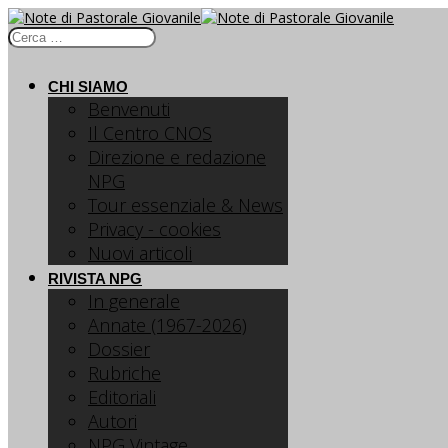
CHI SIAMO
Benvenuti
Il Centro CNOS
Direzione e redazione
NPG
Tour essenziale & News
Privacy - cookies
Nuovi articoli
RIVISTA NPG
In generale
Annate (1967-2026)
Dossier
Rubriche
Editoriali
Autori
NPG Vintage