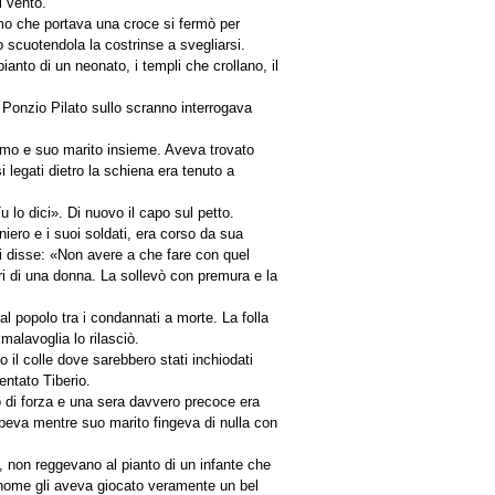
l vento.
omo che portava una croce si fermò per
to scuotendola la costrinse a svegliarsi.
anto di un neonato, i templi che crollano, il
 Ponzio Pilato sullo scranno interrogava
uomo e suo marito insieme. Aveva trovato
 legati dietro la schiena era tenuto a
 lo dici». Di nuovo il capo sul petto.
oniero e i suoi soldati, era corso da sua
i disse: «Non avere a che fare con quel
ri di una donna. La sollevò con premura e la
al popolo tra i condannati a morte. La folla
malavoglia lo rilasciò.
 il colle dove sarebbero stati inchiodati
entato Tiberio.
 di forza e una sera davvero precoce era
peva mentre suo marito fingeva di nulla con
ne, non reggevano al pianto di un infante che
a nome gli aveva giocato veramente un bel