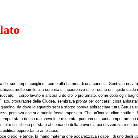
lato
a del suo corpo sciogliersi come alla fiamma di una candela. Sentiva i nervi all
anchezza molto simile alla serenità s’impadroniva di lei, come un liquido caldo 
so struccato, il corpo lavato e ancora unto d’olio profumato, come dopo ogni ba
 Pilato, procuratore della Giudea, sembrava pronta per coricarsi: cosa abbasta
el giardino, da dove lo sguardo senza sforzo poteva abbracciare tutta Gerusal
lazzo, pensava che sua moglie fosse impazzita. Che un’inquietudine sottile si f
ra sempre stata donna ragionevole e misurata, padrona dei suoi comportamenti
scelto da Tiberio per stare al comando della provincia più sovversiva e riottos
ra politica eppure tanto ambizioso.
voce dietro le tende, la mano materna che accarezzava i capelli di uno degli u