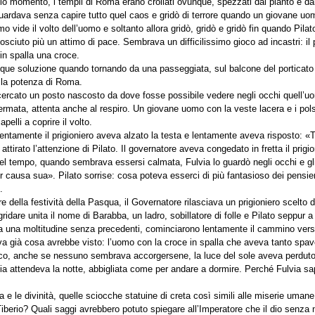
lo momento, i templi di Roma erano crollati ovunque, spezzati dal pianto e da
 guardava senza capire tutto quel caos e gridò di terrore quando un giovane u
o vide il volto dell’uomo e soltanto allora gridò, gridò e gridò fin quando Pila
iuto più un attimo di pace. Sembrava un difficilissimo gioco ad incastri: il pi
in spalla una croce.
unque soluzione quando tornando da una passeggiata, sul balcone del porticato
 la potenza di Roma.
a cercato un posto nascosto da dove fosse possibile vedere negli occhi quell’
fermata, attenta anche al respiro. Un giovane uomo con la veste lacera e i polsi
pelli a coprire il volto.
Lentamente il prigioniero aveva alzato la testa e lentamente aveva risposto: «Tu
attirato l’attenzione di Pilato. Il governatore aveva congedato in fretta il prigi
 del tempo, quando sembrava essersi calmata, Fulvia lo guardò negli occhi e gl
er causa sua». Pilato sorrise: cosa poteva esserci di più fantasioso dei pensie
.
e della festività della Pasqua, il Governatore rilasciava un prigioniero scelto d
dare unita il nome di Barabba, un ladro, sobillatore di folle e Pilato seppur a 
i da una moltitudine senza precedenti, cominciarono lentamente il cammino verso
va già cosa avrebbe visto: l’uomo con la croce in spalla che aveva tanto spav
poco, anche se nessuno sembrava accorgersene, la luce del sole aveva perduto
 attendeva la notte, abbigliata come per andare a dormire. Perché Fulvia sa
ava e le divinità, quelle sciocche statuine di creta così simili alle miserie uma
Tiberio? Quali saggi avrebbero potuto spiegare all’Imperatore che il dio senz