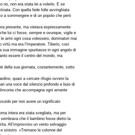
o no, non era stata lei a volerlo. E se
inata. Con quella fede folle avvinghiata
ato a sommergere e di un popolo che però
 era presente, ma vietava espressamente
he lui ci fosse, sempre e ovunque, vigile e
 e le armi ogni cosa volessero, dominatori mai
o virtù ma era l’Imperatore. Tiberio, così
e la sua immagine spuntasse in ogni angolo di
tanto essere il centro del mondo, ma
ti della sua giornata, costantemente, sotto
rdino, quasi a cercare rifugio ovvero la
ari una voce dal silenzio profondo e buio di
a malinconia che accompagna ogni amante
ssurdo per non avere un significato
 Roma intera era stata svegliata, ma per
 sembrava che il bambino fosse dietro la
zita. All’improvviso un vento selvaggio
 e sinistro. «Tremano le colonne del