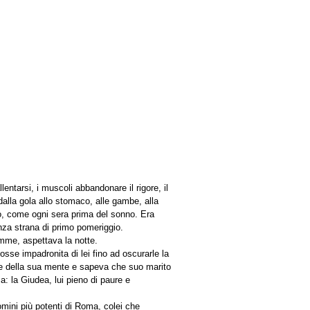
entarsi, i muscoli abbandonare il rigore, il
dalla gola allo stomaco, alle gambe, alla
gno, come ogni sera prima del sonno. Era
nza strana di primo pomeriggio.
emme, aspettava la notte.
osse impadronita di lei fino ad oscurarle la
 e della sua mente e sapeva che suo marito
a: la Giudea, lui pieno di paure e
omini più potenti di Roma, colei che