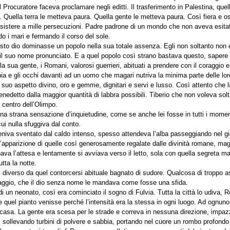
 Procuratore faceva proclamare negli editti. Il trasferimento in Palestina, quell
Quella terra le metteva paura. Quella gente le metteva paura. Così fiera e ost
resistere a mille persecuzioni. Padre padrone di un mondo che non aveva esit
o i mari e fermando il corso del sole.
sto dio dominasse un popolo nella sua totale assenza. Egli non soltanto non
l suo nome pronunciato. E a quel popolo così strano bastava questo, sapere c
lla sua gente, i Romani, valorosi guerrieri, abituati a prendere con il coraggio
chia e gli occhi davanti ad un uomo che magari nutriva la minima parte delle lor
 il suo aspetto divino, oro e gemme, dignitari e servi e lusso. Così attento ch
edetto dalla maggior quantità di labbra possibili. Tiberio che non voleva sol
 centro dell’Olimpo.
na strana sensazione d’inquietudine, come se anche lei fosse in tutti i momen
cui nulla sfuggiva dal conto.
eniva sventato dal caldo intenso, spesso attendeva l’alba passeggiando nel gia
n’apparizione di quelle così generosamente regalate dalle divinità romane, mag
onava l’attesa e lentamente si avviava verso il letto, sola con quella segret
tta la notte.
 diverso da quel contorcersi abituale bagnato di sudore. Qualcosa di troppo a
saggio, che il dio senza nome le mandava come fosse una sfida.
o di un neonato, così era cominciato il sogno di Fulvia. Tutta la città lo udiva,
quel pianto venisse perché l’intensità era la stessa in ogni luogo. Ad ognuno
ia casa. La gente era scesa per le strade e correva in nessuna direzione, impaz
 sollevando turbini di polvere e sabbia, portando nel cuore un rombo profondo