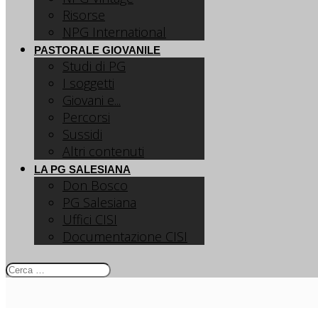
Risorse
NPG International
PASTORALE GIOVANILE
Studi di PG
I soggetti
Giovani e...
Percorsi
Sussidi
Altri contenuti
LA PG SALESIANA
Don Bosco
PG Salesiana
Uffici CISI
Documentazione CISI