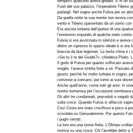
tempio!» qualcuno aveva gridato. E in un so
Fuori del suo palazzo, l’imperatore Tiberio
parlargli. Nel sogno anche Fulvia per un attim
Da quella notte la sua mente non aveva conosc
vento e Tiberio spaventato da un uomo con 
Era ancora lontana dall’ipotesi di una qual
l’ennesimo imputato di qualche reato contro
Fulvia si era avvicinata in silenzio e avev
dietro un cipresso lo spazio ideale e si era 
braccia da due legionari. La testa china e i ca
«Sei tu il re dei Giudei?», chiedeva Pilato. 
Il grido di Fulvia per quanto soffocato aveva 
moglie, l’aveva stretta forte a sé. Passato
giusto; perché fui molto turbata in sogno, p
convinse a coricarsi, poi tornò ai suoi doveri
Anche quell’anno, come tutti gli anni, in onor
riunita numerosa per l’occasione sembrava gri
Gli altri tre condannati, preceduti e seguit
sulla croce. Quando Fulvia si affacciò sape
Così Cristo era stato crocifisso e poco a 
scivolata su Gerusalemme. Per questo Fulvia
i pugni serrati.
La loro era una storia finita. L’Olimpo croll
moriva su una croce. Chi l’avrebbe detto a 