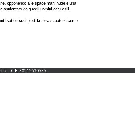
 romane, opponendo alle spade mani nude e una
to annientato da quegli uomini così esili
tì sotto i suoi piedi la terra scuotersi come
ma – C.F. 80215630585.