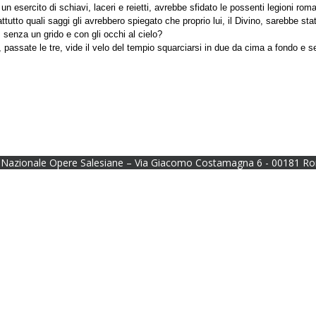
o un esercito di schiavi, laceri e reietti, avrebbe sfidato le possenti legioni
ttutto quali saggi gli avrebbero spiegato che proprio lui, il Divino, sarebbe sta
i, senza un grido e con gli occhi al cielo?
assate le tre, vide il velo del tempio squarciarsi in due da cima a fondo e sen
Nazionale Opere Salesiane – Via Giacomo Costamagna 6 - 00181 Ro