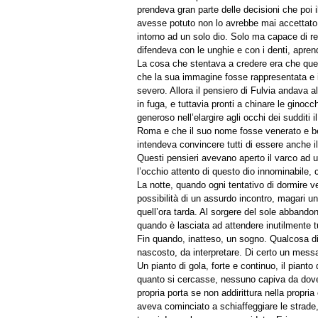
prendeva gran parte delle decisioni che poi il
avesse potuto non lo avrebbe mai accettato. 
intorno ad un solo dio. Solo ma capace di 
difendeva con le unghie e con i denti, aprend
La cosa che stentava a credere era che que
che la sua immagine fosse rappresentata e i
severo. Allora il pensiero di Fulvia andava a
in fuga, e tuttavia pronti a chinare le ginoc
generoso nell’elargire agli occhi dei sudditi
Roma e che il suo nome fosse venerato e ben
intendeva convincere tutti di essere anche il
Questi pensieri avevano aperto il varco ad u
l’occhio attento di questo dio innominabile, 
La notte, quando ogni tentativo di dormire v
possibilità di un assurdo incontro, magari u
quell’ora tarda. Al sorgere del sole abband
quando è lasciata ad attendere inutilmente tu
Fin quando, inatteso, un sogno. Qualcosa di
nascosto, da interpretare. Di certo un mes
Un pianto di gola, forte e continuo, il piant
quanto si cercasse, nessuno capiva da dove 
propria porta se non addirittura nella propr
aveva cominciato a schiaffeggiare le strade,