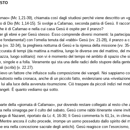
ESTO
rnao» (Mc 1,21-39), chiamata così dagli studiosi perché viene descritto un «g
 di Dio (Mc 1,14-15). Si svolge a Cafarnao, seconda patria di Gesù. Il raccont
he è di Cafarnao e nella cui casa Gesù è ospite per il pranzo?
 gli ebrei e per Gesù stesso. Esso comprende diversi momenti: la partecipazi
 le fondamenta!) con l’omelia tenuta dal «rabbi» Gesù (vv. 21-28), il pranzo a c
za (vv. 32-34), la preghiera notturna di Gesù e la ripresa della missione (vv. 35
urata di tempi (da mattina a mattina, lungo le diverse ore del mattino, del mez
iazza, luogo solitario): non vi è momento del tempo né ambito di spazio che si
 singole e a folla. Veramente qui sta una delle radici dello stupore della gent
li (scribi) (v. 22.27).
ilievo un fattore che influisce sulla composizione dei vangeli. Noi sappiamo co
piuttosto nella cronaca, anche di un piccolo fatto, evidenziano una «rivelazio
ui alla luce della avvenuta risurrezione. Ciò traspare da piccoli indizi nel mod
vangeli. È quanto vediamo qui sotto.
parte della «giornata di Cafarnao», pur dovendo restare collegato al resto ch
ata nella sinagoga per il culto del sabato, Gesù come rabbi itinerante viene inv
oga di Nazaret, riportato da Lc 4, 16-30; lì Gesù commenta Is 61,1s, in clima d
). Mentre ancora il culto procede, irrompe un uomo posseduto dallo spirito del 
era nella concezione sacrale degli antichi). Gesù reagisce con l’esorcismo, 