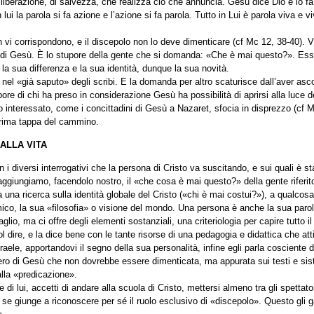
liberazione, di salvezza, che realizza ciò che annuncia. Gesù dice Dio e lo fa
In lui la parola si fa azione e l’azione si fa parola. Tutto in Lui è parola viva e
n vi corrispondono, e il discepolo non lo deve dimenticare (cf Mc 12, 38-40).
 di Gesù. È lo stupore della gente che si domanda: «Che è mai questo?». Esso
la sua differenza e la sua identità, dunque la sua novità.
el «già saputo» degli scribi. E la domanda per altro scaturisce dall’aver asc
upore di chi ha preso in considerazione Gesù ha possibilità di aprirsi alla luce 
o interessato, come i concittadini di Gesù a Nazaret, sfocia in disprezzo (cf M
prima tappa del cammino.
ALLA VITA
on i diversi interrogativi che la persona di Cristo va suscitando, e sui quali è st
, aggiungiamo, facendolo nostro, il «che cosa è mai questo?» della gente rife
na ricerca sulla identità globale del Cristo («chi è mai costui?»), a qualcosa 
co, la sua «filosofia» o visione del mondo. Una persona è anche la sua parol
glio, ma ci offre degli elementi sostanziali, una criteriologia per capire tutto il
 dire, e la dice bene con le tante risorse di una pedagogia e didattica che att
ele, apportandovi il segno della sua personalità, infine egli parla cosciente d
stero di Gesù che non dovrebbe essere dimenticata, ma appurata sui testi e sis
alla «predicazione».
 di lui, accetti di andare alla scuola di Cristo, mettersi almeno tra gli spett
ni) se giunge a riconoscere per sé il ruolo esclusivo di «discepolo». Questo gli