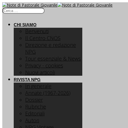
CHI SIAMO
Benvenuti
Il Centro CNOS
Direzione e redazione
NPG
Tour essenziale & News
Privacy - cookies
Nuovi articoli
RIVISTA NPG
In generale
Annate (1967-2026)
Dossier
Rubriche
Editoriali
Autori
NPG Vintage