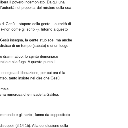
ibera il povero indemoniato. Da qui una
autorità nel proporla, del mistero della sua
 di Gesù – stupore della gente – autorità di
 («non come gli scribi»). Intorno a questo
e: Gesù insegna, la gente stupisce, ma anche
alistico di un tempo (sabato) e di un luogo
ro drammatico: lo spirito demoniaco
zio e alla fuga. A questo punto il
ergica di liberazione, per cui ora è la
tteo, tanto insiste nel dire che Gesù
l male.
 fama rumorosa che invade la Galilea.
o immondo e gli scribi, fanno da «oppositori»
scepoli (3,14-15). Alla conclusione della