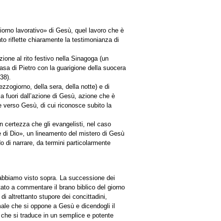
iorno lavorativo» di Gesù, quel lavoro che è
o riflette chiaramente la testimonianza di
one al rito festivo nella Sinagoga (un
asa di Pietro con la guarigione della suocera
-38).
zogiorno, della sera, della notte) e di
a fuori dall’azione di Gesù, azione che è
e verso Gesù, di cui riconosce subito la
n certezza che gli evangelisti, nel caso
ne di Dio», un lineamento del mistero di Gesù
o di narrare, da termini particolarmente
e abbiamo visto sopra. La successione dei
itato a commentare il brano biblico del giorno
i altrettanto stupore dei concittadini,
male che si oppone a Gesù e dicendogli il
che si traduce in un semplice e potente