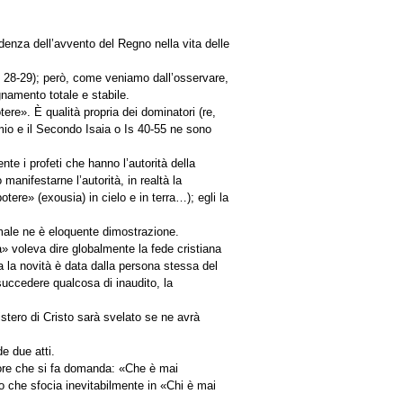
denza dell’avvento del Regno nella vita delle
, 28-29); però, come veniamo dall’osservare,
gnamento totale e stabile.
re». È qualità propria dei dominatori (re,
omio e il Secondo Isaia o Is 40-55 ne sono
te i profeti che hanno l’autorità della
 manifestarne l’autorità, in realtà la
tere» (exousia) in cielo e in terra…); egli la
l male ne è eloquente dimostrazione.
a» voleva dire globalmente la fede cristiana
a la novità è data dalla persona stessa del
succedere qualcosa di inaudito, la
tero di Cristo sarà svelato se ne avrà
e due atti.
upore che si fa domanda: «Che è mai
 che sfocia inevitabilmente in «Chi è mai