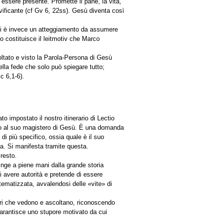
 essere presente. Promette il pane, la vita,
 vivificante (cf Gv 6, 22ss). Gesù diventa così
 Vi è invece un atteggiamento da assumere
 costituisce il leitmotiv che Marco
oltato e visto la Parola-Persona di Gesù
della fede che solo può spiegare tutto;
c 6,1-6).
ato impostato il nostro itinerario di Lectio
rito al suo magistero di Gesù. È una domanda
di più specifico, ossia quale è il suo
a. Si manifesta tramite questa.
 resto.
inge a piene mani dalla grande storia
i avere autorità e pretende di essere
tematizzata, avvalendosi delle «vite» di
atori che vedono e ascoltano, riconoscendo
 garantisce uno stupore motivato da cui