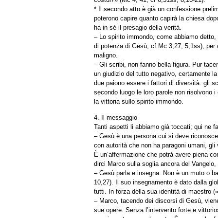
* Il secondo atto è già un confessione preli
poterono capire quanto capirà la chiesa dopo
ha in sé il presagio della verità.
– Lo spirito immondo, come abbiamo detto, e
di potenza di Gesù, cf Mc 3,27; 5,1ss), per 
maligno.
– Gli scribi, non fanno bella figura. Pur tac
un giudizio del tutto negativo, certamente l
due paiono essere i fattori di diversità: gli sc
secondo luogo le loro parole non risolvono i 
la vittoria sullo spirito immondo.
4. Il messaggio
Tanti aspetti li abbiamo già toccati; qui ne 
– Gesù è una persona cui si deve riconosce
con autorità che non ha paragoni umani, gli vi
È un’affermazione che potrà avere piena co
dirci Marco sulla soglia ancora del Vangelo
– Gesù parla e insegna. Non è un muto o balb
10,27). Il suo insegnamento è dato dalla glob
tutti. In forza della sua identità di maestro 
– Marco, tacendo dei discorsi di Gesù, vien
sue opere. Senza l’intervento forte e vittor