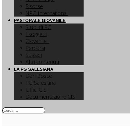
Risorse
NPG International
PASTORALE GIOVANILE
Studi di PG
I soggetti
Giovani e...
Percorsi
Sussidi
Altri contenuti
LA PG SALESIANA
Don Bosco
PG Salesiana
Uffici CISI
Documentazione CISI