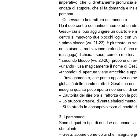
imperativo, che lui direttamente pronuncia 
ondata di stupore, che si fa domanda e insiem
persona.
– Osserviamo la struttura del racconto.
Ha il suo centro semantico intorno ad un «tri
Gesù» cui si può aggiungere un quarto elemen
centro si muovono due blocchi logici con un
* primo blocco (vv. 21-22): è piuttosto un s
ne intuisce la motivazione profonda: è uno ch
(sinagoga) dichiarati sacri, come a mettervi 
* secondo blocco (vv. 23-28): propone un ev
«urlando» usa magicamente il nome di Gesù pe
«trinomio» di apertura viene arricchito e app
– L’insegnamento, che prima appariva come u
globalità delle parole e atti di Gesù che co
insegna quanto poco riporta i contenuti di ci
– L’autorità del dire ora si rafforza con la p
– Lo stupore cresce, diventa sbalordimento, 
– Si fa strada la consapevolezza di novità d
3. I personaggi
Sono di quattro tipi, di cui due occupano l’as
stimolanti.
– Gesù: appare come colui che insegna e gua