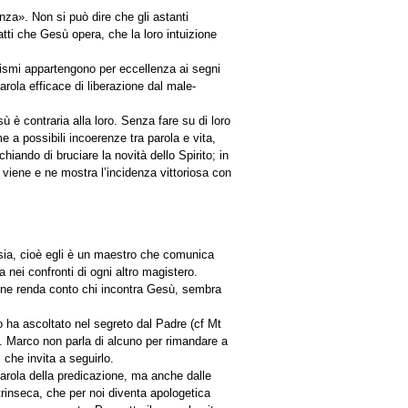
nza». Non si può dire che gli astanti
tti che Gesù opera, che la loro intuizione
cismi appartengono per eccellenza ai segni
rola efficace di liberazione dal male-
ù è contraria alla loro. Senza fare su di loro
 a possibili incoerenze tra parola e vita,
schiando di bruciare la novità dello Spirito; in
e viene e ne mostra l’incidenza vittoriosa con
sia, cioè egli è un maestro che comunica
a nei confronti di ogni altro magistero.
 ne renda conto chi incontra Gesù, sembra
o ha ascoltato nel segreto dal Padre (cf Mt
ce. Marco non parla di alcuno per rimandare a
 che invita a seguirlo.
arola della predicazione, ma anche dalle
trinseca, che per noi diventa apologetica