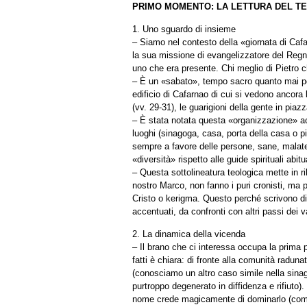
PRIMO MOMENTO: LA LETTURA DEL T
1. Uno sguardo di insieme
– Siamo nel contesto della «giornata di Cafa
la sua missione di evangelizzatore del Regno
uno che era presente. Chi meglio di Pietro c
– È un «sabato», tempo sacro quanto mai per
edificio di Cafarnao di cui si vedono ancora
(vv. 29-31), le guarigioni della gente in piaz
– È stata notata questa «organizzazione» acc
luoghi (sinagoga, casa, porta della casa o p
sempre a favore delle persone, sane, malate,
«diversità» rispetto alle guide spirituali abitua
– Questa sottolineatura teologica mette in r
nostro Marco, non fanno i puri cronisti, ma 
Cristo o kerigma. Questo perché scrivono di l
accentuati, da confronti con altri passi dei 
2. La dinamica della vicenda
– Il brano che ci interessa occupa la prima 
fatti è chiara: di fronte alla comunità radun
(conosciamo un altro caso simile nella sinag
purtroppo degenerato in diffidenza e rifiuto
nome crede magicamente di dominarlo (come 