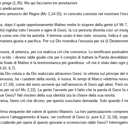
 prega (1,35). Ma qui facciamo tre annotazioni.
o predicazione.
imo annuncio del Regno (Mc 1,14-15), in concreto consiste nel mostrare l’inci
a, dopo il quale opportunamente Matteo mette lo stupore della gente (cf Mt 7
lo) ingloba tutto l’essere e agire di Gesù, la cui persona diventa così un inse
come uno che ha autorità. Il termine usato è ben noto: exousia. Indica il «pote
 maniera giusta e pacifica. Per cui Dio rivendica l’exousia per sé (il Deuteron
exousia, di potenza, per cui realizza ciò che comunica. Lo testificano puntualmen
scribi, i diversi rabbi giudei che per il compito di trattare la Parola dovrebbero
(la finale di Matteo è la testimonianza più grandiosa: «A me è stato dato ogni po
4-15; 6,7).
 da Dio voluta e da Dio realizzata attraverso Gesù: la vittoria sul principe de
exousia, ha i caratteri della novità, è nuova. Ai tempi di Marco «dottrina nuov
t 17,19), come del resto avviene qui nell’annuncio di Gesù agli ebrei. Però or
 per sé (cf Mc 2,22). La gente l’avverte per il fatto che la parola di Gesù fa 
que Gesù? Nel mistero della sua identità sta la chiave della sua novità.
versa, fanno ciò che dicono, per questo suscitano domanda. Solo quando il mis
ofirma eloquente del valore di questo Maestro. La loro partecipazione comprend
ituisce l’atteggiamento di base, nei confronti di Gesù (v. pure 6,2; 11,18), st
ccadendo per opera di questo giovane e sconosciuto rabbi Gesù? Interrogativo