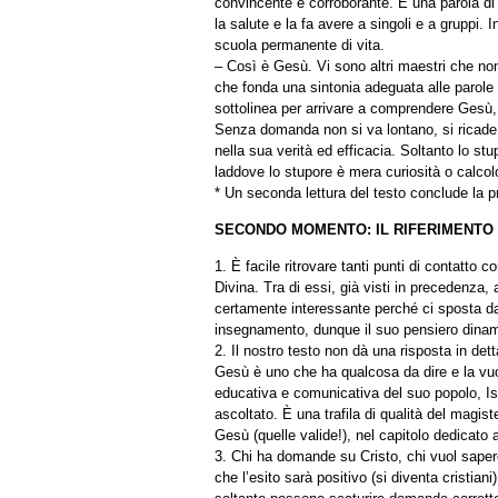
convincente e corroborante. È una parola di 
la salute e la fa avere a singoli e a gruppi. 
scuola permanente di vita.
– Così è Gesù. Vi sono altri maestri che no
che fonda una sintonia adeguata alle parole
sottolinea per arrivare a comprendere Gesù, 
Senza domanda non si va lontano, si ricade n
nella sua verità ed efficacia. Soltanto lo st
laddove lo stupore è mera curiosità o calcol
* Un seconda lettura del testo conclude la 
SECONDO MOMENTO: IL RIFERIMENTO 
1. È facile ritrovare tanti punti di contatto c
Divina. Tra di essi, già visti in precedenza
certamente interessante perché ci sposta da u
insegnamento, dunque il suo pensiero dinami
2. Il nostro testo non dà una risposta in detta
Gesù è uno che ha qualcosa da dire e la vuol
educativa e comunicativa del suo popolo, Isra
ascoltato. È una trafila di qualità del magi
Gesù (quelle valide!), nel capitolo dedicato 
3. Chi ha domande su Cristo, chi vuol sapere
che l’esito sarà positivo (si diventa cristia