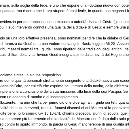
minare, sulla soglia della fede: è uno che espone una «dottrina nuova con pote
 pasqua, ma è certo che il loro stupore è così leale, in quanto non negano i fa
videnzia per contrapposizione la exousia o autorità divina di Cristo (gli esor
cui il suo intervento connota una qualità della didakè di Gesù: è sempre una pa
endo su una loro effettiva presenza, sono nominati per dire che la didakè di Ges
a differenza da Gesù si fa ben vedere nei vangeli. Basta leggere Mt 23. Assieme
ribi, maestri normali tra i giudei, sono ripetitori delle tradizioni degli antichi, ri
casi difficili della vita. Invece Gesù insegna spinto dalla novità del Regno ch
facciamo sintesi in alcune proposizioni.
re come qualità personali strettamente congiunte una didakè nuova con exou
ene dall’alto, per cui ciò che esprime ha il timbro della novità, della differenz
mprensione a conclusione della sua missione, alla luce della sua Pasqua. Se
, con un accento di monito e di incoraggiamento.
uziente, ma uno che fa per primo ciò che dice agli altri: grida sui tetti quant
alità dei suoi interventi, tra cui i famosi discorsi di cui Matteo si fa portavo
(«dite bene, io lo sono»: Gv 13,13-14), chiama discepoli, alunni di scuola, quelli
e a rimarcare più fortemente che la didakè del Maestro non è data dalla sola p
ioso contro lo spirito immondo, la parola di Gesù mancherebbe di una qualità in