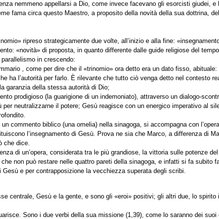
senza nemmeno appellarsi a Dio, come invece facevano gli esorcisti giudei, e l
e fama circa questo Maestro, a proposito della novità della sua dottrina, dell’
nomio» ripreso strategicamente due volte, all’inizio e alla fine: «insegnamento
to: «novità» di proposta, in quanto differente dalle guide religiose del tempo
 parallelismo in crescendo:
ommario , come per dire che il «trinomio» ora detto era un dato fisso, abitual
e ha l’autorità per farlo. È rilevante che tutto ciò venga detto nel contesto re
la garanzia della stessa autorità di Dio;
ento prodigioso (la guarigione di un indemoniato), attraverso un dialogo-scont
r neutralizzarne il potere; Gesù reagisce con un energico imperativo al silen
rofondito.
n commento biblico (una omelia) nella sinagoga, si accompagna con l’opera en
stituiscono l’insegnamento di Gesù. Prova ne sia che Marco, a differenza di Ma
ò che dice.
otenza di un’opera, considerata tra le più grandiose, la vittoria sulle potenze de
che non può restare nelle quattro pareti della sinagoga, e infatti si fa subito
i Gesù e per contrapposizione la vecchiezza superata degli scribi.
se centrale, Gesù e la gente, e sono gli «eroi» positivi; gli altri due, lo spirit
risce. Sono i due verbi della sua missione (1,39), come lo saranno dei suoi di