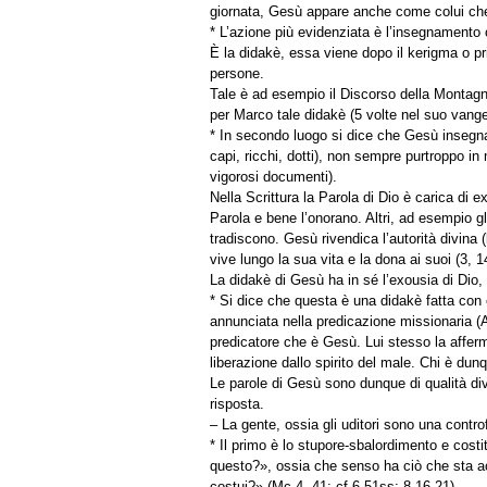
giornata, Gesù appare anche come colui che
* L’azione più evidenziata è l’insegnamento 
È la didakè, essa viene dopo il kerigma o pr
persone.
Tale è ad esempio il Discorso della Montagn
per Marco tale didakè (5 volte nel suo vange
* In secondo luogo si dice che Gesù insegna 
capi, ricchi, dotti), non sempre purtroppo in
vigorosi documenti).
Nella Scrittura la Parola di Dio è carica di 
Parola e bene l’onorano. Altri, ad esempio gli 
tradiscono. Gesù rivendica l’autorità divina 
vive lungo la sua vita e la dona ai suoi (3, 1
La didakè di Gesù ha in sé l’exousia di Dio,
* Si dice che questa è una didakè fatta con 
annunciata nella predicazione missionaria (A
predicatore che è Gesù. Lui stesso la afferma
liberazione dallo spirito del male. Chi è dun
Le parole di Gesù sono dunque di qualità di
risposta.
– La gente, ossia gli uditori sono una contr
* Il primo è lo stupore-sbalordimento e cost
questo?», ossia che senso ha ciò che sta a
costui?» (Mc 4, 41; cf 6,51ss; 8,16-21).