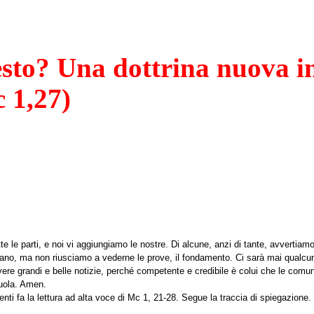
sto? Una dottrina nuova i
c 1,27)
te le parti, e noi vi aggiungiamo le nostre. Di alcune, anzi di tante, avvertiamo
irano, ma non riusciamo a vederne le prove, il fondamento. Ci sarà mai qualcuno
vere grandi e belle notizie, perché competente e credibile è colui che le comu
cuola. Amen.
enti fa la lettura ad alta voce di Mc 1, 21-28. Segue la traccia di spiegazione.