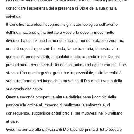
incursione nel mondo dove Dio era assente e dominava il peccato, per
consolidare l’esperienza della presenza di Dio e della sua grazia
salvifica.
Il Concilio, facendoci riscoprire il significato teologico dell’evento
dell’Incarnazione, ci ha aiutato a vedere le cose in modo molto
diverso. La distinzione tra mondo sacro e mondo profano è vera, ma
ormai è superata, perché il mondo, la nostra storia, la nostra vita
quotidiana sono diventati, in qualche modo, la tenda in cui Dio ha
preso dimora, per essere il Dio-con-noi, intimo ad ogni uomo più di se
stesso. Con questo gesto, gratuito e imprevedibile, tutta la realtà è
stata trasformata nel luogo della presenza di Dio e nell’evento della
sua grazia che salva.
Questa seconda prospettiva aiuta a definire bene i compiti della
pastorale in ordine all’impegno di realizzare la salvezza e, di
conseguenza, suggerisce criteri precisi per muoversi nel pluralismo
attuale.
Gesù ha portato alla salvezza di Dio facendo prima di tutto toccare