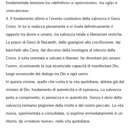
fondamentale tensione tra «definitivo» e «provvisorio», tra «già» e
«non-ancora».
4. Il fondamento ultimo e l’evento costitutivo della salvezza è Gesù
Cristo. In lui si realizza pienamente e si rivela definitivamente il
rapporto tra divino e umano, tra salvezza totale e liberazioni storiche.
La prassi di Gesù di Nazareth, dalle guarigioni alla crocifissione, dai
banchetti alla Cena, dal discorso della montagna al silenzio della
Croce, è tutta orientata a salvare e liberare: far diventare più umano
l’uomo, ricostruendo la sua essenziale capacità di manifestare Dio,
luogo essenziale del dialogo tra Dio e ogni uomo.
In questa visione, quello che conta è la vita quotidiana, abitata già dal
mistero di Dio, fondamento di autenticità e di speranza. La salvezza
porta a compimento, in pienezza e in autenticità. Senza il dono della
salvezza restiamo prigionieri della morte e del nostro peccato. La vita
nuova, sperimentata e consolidata, si esprime immediatamente in un
ritorno, da «creature nuove», nella vita quotidiana.