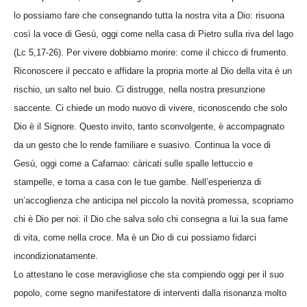
lo possiamo fare che consegnando tutta la nostra vita a Dio: risuona
così la voce di Gesù, oggi come nella casa di Pietro sulla riva del lago
(Lc 5,17-26). Per vivere dobbiamo morire: come il chicco di frumento.
Riconoscere il peccato e affidare la propria morte al Dio della vita è un
rischio, un salto nel buio. Ci distrugge, nella nostra presunzione
saccente. Ci chiede un modo nuovo di vivere, riconoscendo che solo
Dio è il Signore. Questo invito, tanto sconvolgente, è accompagnato
da un gesto che lo rende familiare e suasivo. Continua la voce di
Gesù, oggi come a Cafarnao: càricati sulle spalle lettuccio e
stampelle, e torna a casa con le tue gambe. Nell’esperienza di
un’accoglienza che anticipa nel piccolo la novità promessa, scopriamo
chi è Dio per noi: il Dio che salva solo chi consegna a lui la sua fame
di vita, come nella croce. Ma è un Dio di cui possiamo fidarci
incondizionatamente.
Lo attestano le cose meravigliose che sta compiendo oggi per il suo
popolo, come segno manifestatore di interventi dalla risonanza molto