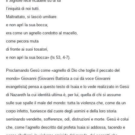
il Signore fece ricadere su di lui
l’iniquità di noi tutti.
Maltrattato, si lasciò umiliare
e non aprì la sua bocca;
era come un agnello condotto al macello,
come pecora muta
di fronte ai suoi tosatori,
e non aprì la sua bocca» (Is 53, 4-7).
Proclamando Gesù come «agnello di Dio che toglie il peccato del
mondo» Giovanni (Giovanni Battista a cui dà voce Giovanni
evangelista) pensa a questo testo di Isaia e lo vede realizzato in Gesù
di Nazareth la cui identità ultima è, per lui, quella di chi si assume
sulle sue spalle il male del mondo: tutta la violenza che, come da un
corpo infetto, fuoriesce dal cuore degli uomini e della loro storia
seminando vendette, sofferenze, odi, distruzioni e morte. Gesù è colui
che, come l’agnello descritto dal profeta Isaia si addossa, tacendo e