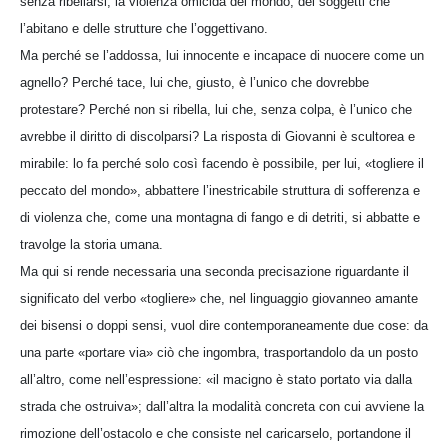
senza ribellarsi, la violenza omicida del mondo, dei soggetti che
l’abitano e delle strutture che l’oggettivano.
Ma perché se l’addossa, lui innocente e incapace di nuocere come un
agnello? Perché tace, lui che, giusto, è l’unico che dovrebbe
protestare? Perché non si ribella, lui che, senza colpa, è l’unico che
avrebbe il diritto di discolparsi? La risposta di Giovanni è scultorea e
mirabile: lo fa perché solo così facendo è possibile, per lui, «togliere il
peccato del mondo», abbattere l’inestricabile struttura di sofferenza e
di violenza che, come una montagna di fango e di detriti, si abbatte e
travolge la storia umana.
Ma qui si rende necessaria una seconda precisazione riguardante il
significato del verbo «togliere» che, nel linguaggio giovanneo amante
dei bisensi o doppi sensi, vuol dire contemporaneamente due cose: da
una parte «portare via» ciò che ingombra, trasportandolo da un posto
all’altro, come nell’espressione: «il macigno è stato portato via dalla
strada che ostruiva»; dall’altra la modalità concreta con cui avviene la
rimozione dell’ostacolo e che consiste nel caricarselo, portandone il