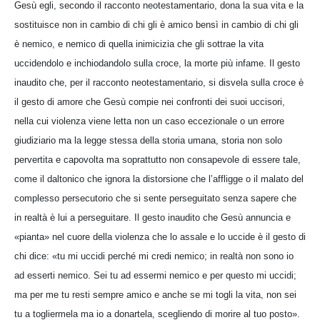
Gesù egli, secondo il racconto neotestamentario, dona la sua vita e la
sostituisce non in cambio di chi gli è amico bensì in cambio di chi gli
è nemico, e nemico di quella inimicizia che gli sottrae la vita
uccidendolo e inchiodandolo sulla croce, la morte più infame. Il gesto
inaudito che, per il racconto neotestamentario, si disvela sulla croce è
il gesto di amore che Gesù compie nei confronti dei suoi uccisori,
nella cui violenza viene letta non un caso eccezionale o un errore
giudiziario ma la legge stessa della storia umana, storia non solo
pervertita e capovolta ma soprattutto non consapevole di essere tale,
come il daltonico che ignora la distorsione che l’affligge o il malato del
complesso persecutorio che si sente perseguitato senza sapere che
in realtà è lui a perseguitare. Il gesto inaudito che Gesù annuncia e
«pianta» nel cuore della violenza che lo assale e lo uccide è il gesto di
chi dice: «tu mi uccidi perché mi credi nemico; in realtà non sono io
ad esserti nemico. Sei tu ad essermi nemico e per questo mi uccidi;
ma per me tu resti sempre amico e anche se mi togli la vita, non sei
tu a togliermela ma io a donartela, scegliendo di morire al tuo posto».