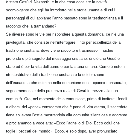
è stato Gesù di Nazareth, e in che cosa consiste la novità
sconvolgente che egli ha introdotto nella storia umana e di cui i
personaggi di cui abbiamo l’anno passato sono la testimonianza e il
racconto che la tramandano?
Se diverse sono le vie per rispondere a questa domanda, ce n’è una
privilegiata, che consiste nell’interrogare il rito per eccellenza della
tradizione cristiana, dove viene raccolto e trasmesso il nucleo
profondo e più segreto del messaggio cristiano: di ciò che Gesù è
stato ed è per la vita dell’uomo e per la storia umana. Come è noto, il
rito costitutivo della tradizione cristiana è la celebrazione
dell’eucaristia che culmina nella comunione con il «pane» consacrato,
segno memoriale della presenza reale di Gesù in mezzo alla sua
comunità. Ora, nel momento della comunione, prima di invitare i fedeli
a cibarsi del «pane» consacrato che è pane di vita eterna, il sacerdote
tiene sollevata l’ostia mostrandola alla comunità silenziosa e adorante
e proclamando a voce alta: «Ecco l’agnello di Dio. Ecco colui che
toglie i peccati del mondo». Dopo, e solo dopo, aver pronunciato