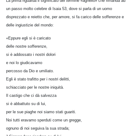
La prima riguarda il significato del termine «agnello» che rimanda ad
un passo molto celebre di Isaia 53, dove si parla di un uomo
disprezzato e reietto che, per amore, si fa carico delle sofferenze e
delle ingiustizie del mondo:
«Eppure egli si è caricato
delle nostre sofferenze,
si è addossato i nostri dolori
e noi lo giudicavamo
percosso da Dio e umiliato.
Egli è stato trafitto per i nostri delitti,
schiacciato per le nostre iniquità.
Il castigo che ci dà salvezza
si è abbattuto su di lui,
per le sue piaghe noi siamo stati guariti.
Noi tutti eravamo sperduti come un gregge,
ognuno di noi seguiva la sua strada;