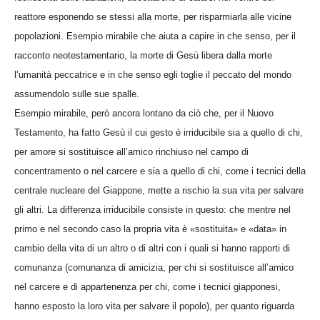
reattore esponendo se stessi alla morte, per risparmiarla alle vicine
popolazioni. Esempio mirabile che aiuta a capire in che senso, per il
racconto neotestamentario, la morte di Gesù libera dalla morte
l’umanità peccatrice e in che senso egli toglie il peccato del mondo
assumendolo sulle sue spalle.
Esempio mirabile, però ancora lontano da ciò che, per il Nuovo
Testamento, ha fatto Gesù il cui gesto è irriducibile sia a quello di chi,
per amore si sostituisce all’amico rinchiuso nel campo di
concentramento o nel carcere e sia a quello di chi, come i tecnici della
centrale nucleare del Giappone, mette a rischio la sua vita per salvare
gli altri. La differenza irriducibile consiste in questo: che mentre nel
primo e nel secondo caso la propria vita è «sostituita» e «data» in
cambio della vita di un altro o di altri con i quali si hanno rapporti di
comunanza (comunanza di amicizia, per chi si sostituisce all’amico
nel carcere e di appartenenza per chi, come i tecnici giapponesi,
hanno esposto la loro vita per salvare il popolo), per quanto riguarda