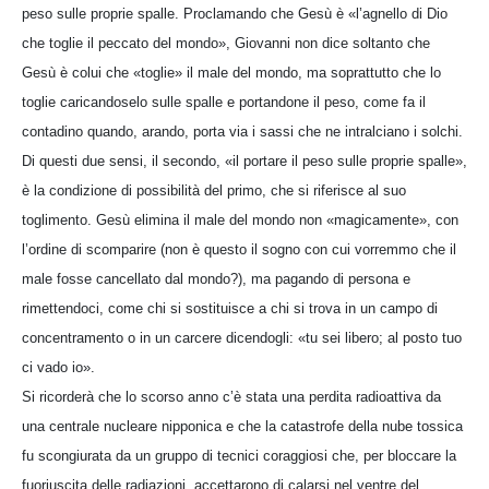
peso sulle proprie spalle. Proclamando che Gesù è «l’agnello di Dio
che toglie il peccato del mondo», Giovanni non dice soltanto che
Gesù è colui che «toglie» il male del mondo, ma soprattutto che lo
toglie caricandoselo sulle spalle e portandone il peso, come fa il
contadino quando, arando, porta via i sassi che ne intralciano i solchi.
Di questi due sensi, il secondo, «il portare il peso sulle proprie spalle»,
è la condizione di possibilità del primo, che si riferisce al suo
toglimento. Gesù elimina il male del mondo non «magicamente», con
l’ordine di scomparire (non è questo il sogno con cui vorremmo che il
male fosse cancellato dal mondo?), ma pagando di persona e
rimettendoci, come chi si sostituisce a chi si trova in un campo di
concentramento o in un carcere dicendogli: «tu sei libero; al posto tuo
ci vado io».
Si ricorderà che lo scorso anno c’è stata una perdita radioattiva da
una centrale nucleare nipponica e che la catastrofe della nube tossica
fu scongiurata da un gruppo di tecnici coraggiosi che, per bloccare la
fuoriuscita delle radiazioni, accettarono di calarsi nel ventre del