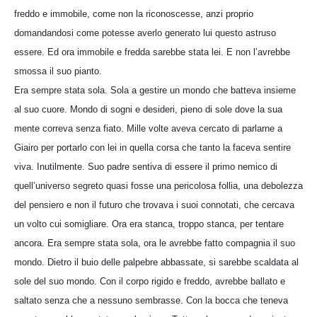
freddo e immobile, come non la riconoscesse, anzi proprio
domandandosi come potesse averlo generato lui questo astruso
essere. Ed ora immobile e fredda sarebbe stata lei. E non l’avrebbe
smossa il suo pianto.
Era sempre stata sola. Sola a gestire un mondo che batteva insieme
al suo cuore. Mondo di sogni e desideri, pieno di sole dove la sua
mente correva senza fiato. Mille volte aveva cercato di parlarne a
Giairo per portarlo con lei in quella corsa che tanto la faceva sentire
viva. Inutilmente. Suo padre sentiva di essere il primo nemico di
quell’universo segreto quasi fosse una pericolosa follia, una debolezza
del pensiero e non il futuro che trovava i suoi connotati, che cercava
un volto cui somigliare. Ora era stanca, troppo stanca, per tentare
ancora. Era sempre stata sola, ora le avrebbe fatto compagnia il suo
mondo. Dietro il buio delle palpebre abbassate, si sarebbe scaldata al
sole del suo mondo. Con il corpo rigido e freddo, avrebbe ballato e
saltato senza che a nessuno sembrasse. Con la bocca che teneva