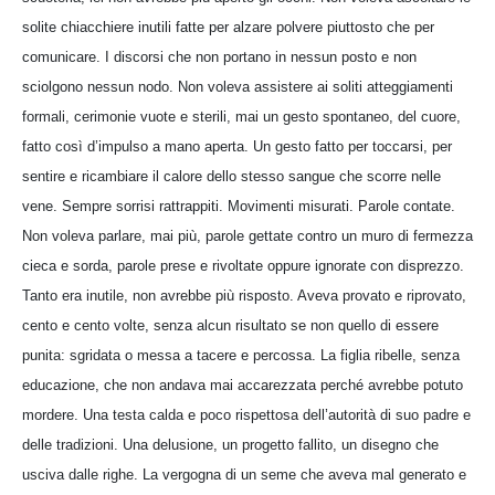
solite chiacchiere inutili fatte per alzare polvere piuttosto che per
comunicare. I discorsi che non portano in nessun posto e non
sciolgono nessun nodo. Non voleva assistere ai soliti atteggiamenti
formali, cerimonie vuote e sterili, mai un gesto spontaneo, del cuore,
fatto così d’impulso a mano aperta. Un gesto fatto per toccarsi, per
sentire e ricambiare il calore dello stesso sangue che scorre nelle
vene. Sempre sorrisi rattrappiti. Movimenti misurati. Parole contate.
Non voleva parlare, mai più, parole gettate contro un muro di fermezza
cieca e sorda, parole prese e rivoltate oppure ignorate con disprezzo.
Tanto era inutile, non avrebbe più risposto. Aveva provato e riprovato,
cento e cento volte, senza alcun risultato se non quello di essere
punita: sgridata o messa a tacere e percossa. La figlia ribelle, senza
educazione, che non andava mai accarezzata perché avrebbe potuto
mordere. Una testa calda e poco rispettosa dell’autorità di suo padre e
delle tradizioni. Una delusione, un progetto fallito, un disegno che
usciva dalle righe. La vergogna di un seme che aveva mal generato e