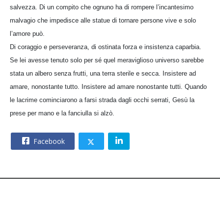
salvezza. Di un compito che ognuno ha di rompere l’incantesimo
malvagio che impedisce alle statue di tornare persone vive e solo
l’amore può.
Di coraggio e perseveranza, di ostinata forza e insistenza caparbia.
Se lei avesse tenuto solo per sé quel meraviglioso universo sarebbe
stata un albero senza frutti, una terra sterile e secca. Insistere ad
amare, nonostante tutto. Insistere ad amare nonostante tutti. Quando
le lacrime cominciarono a farsi strada dagli occhi serrati, Gesù la
prese per mano e la fanciulla si alzò.
Facebook
© 2026 – CNOS Centro Nazionale Opere Salesiane – Via
Giacomo Costamagna 6 - 00181 Roma – C.F. 80215630585.