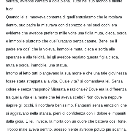
serrata, avrebbe cantato a gola piena. Tutto nel suo mondo e niente
fuori.
Quando lei si muoveva contenta di quell’entusiasmo che le rotolava
dentro, suo padre la misurava con disprezzo e nei suoi occhi era
evidente che avrebbe preferito mille volte una figlia muta, cieca, sorda
e immobile piuttosto che quell’uragano senza catene. Bene, se il
padre era così che la voleva, immobile muta, cieca e sorda alle
speranze e alla felicità, lei gli avrebbe regalato questa figlia cieca,
muta e sorda, immobile, una statua.
Intorno al letto tutti piangevano la sua morte e che una tale giovinezza
fosse stata strappata alla vita. Quale vita? si domandava lei. Senza
colore e senza trasporto? Misurata e razionale? Dove era la differenza
tra quella vita e la morte che lei aveva scelto? Non doveva neppure
riaprire gli occhi, li ricordava benissimo. Fantasmi senza emozioni che
si aggiravano nella stanza, pieni di confidenza con il dolore e impauriti
dalla gioia. E lei, invece, la morta con un cuore che batteva così forte.
Troppo male aveva sentito, adesso niente avrebbe potuto più scalfirla,