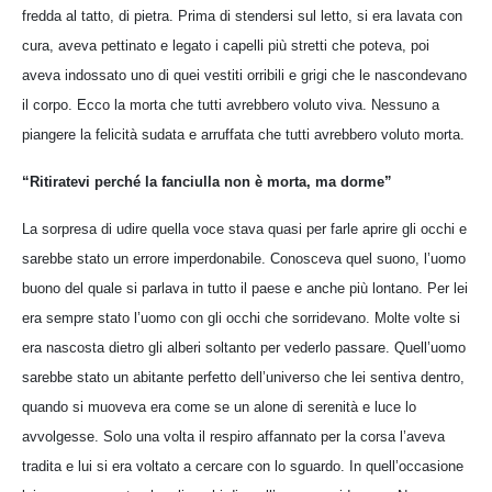
fredda al tatto, di pietra. Prima di stendersi sul letto, si era lavata con
cura, aveva pettinato e legato i capelli più stretti che poteva, poi
aveva indossato uno di quei vestiti orribili e grigi che le nascondevano
il corpo. Ecco la morta che tutti avrebbero voluto viva. Nessuno a
piangere la felicità sudata e arruffata che tutti avrebbero voluto morta.
“Ritiratevi perché la fanciulla non è morta, ma dorme”
La sorpresa di udire quella voce stava quasi per farle aprire gli occhi e
sarebbe stato un errore imperdonabile. Conosceva quel suono, l’uomo
buono del quale si parlava in tutto il paese e anche più lontano. Per lei
era sempre stato l’uomo con gli occhi che sorridevano. Molte volte si
era nascosta dietro gli alberi soltanto per vederlo passare. Quell’uomo
sarebbe stato un abitante perfetto dell’universo che lei sentiva dentro,
quando si muoveva era come se un alone di serenità e luce lo
avvolgesse. Solo una volta il respiro affannato per la corsa l’aveva
tradita e lui si era voltato a cercare con lo sguardo. In quell’occasione