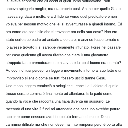
lei aveva scoperto che gli occhi di quell’uomo sorridevano. Non
sapeva spiegarlo meglio, ma era proprio così. Anche per quello Giairo
l’aveva sgridata e molto, era diffidente verso quel predicatore e non
voleva per nessun motivo che lei si avventurasse a girargli intorno. Ed
ora come era possibile che si trovasse ora nella sua casa? Non era
stato certo suo padre ad andarlo a cercare, e anzi se fosse tornato e
lo avesse trovato lì si sarebbe veramente infuriato. Forse nel passare
per caso qualcuno gli aveva riferito che c’era lì una giovanetta
strappata tanto prematuramente alla vita e lui così buono era entrato?
Ad occhi chiusi percepì un leggero movimento intorno al suo letto e un
improvviso silenzio come se tutti fossero usciti tranne Gesù.
Una mano leggera cominciò a scioglierle i capelli e il dolore di quelle
trecce serrate cominciò finalmente ad allentarsi. E le parlò come
quando la voce che racconta una fiaba diventa un sussurro. Le
raccontò di una vita lì fuori ad attenderla che nessuno avrebbe potuto
scolorire come nessuno avrebbe potuto fermarle il cuore. Di un
cammino difficile ma che non deve mai interrompersi perché porta alla