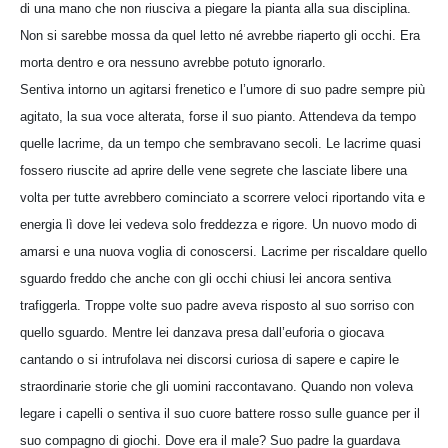
di una mano che non riusciva a piegare la pianta alla sua disciplina.
Non si sarebbe mossa da quel letto né avrebbe riaperto gli occhi. Era
morta dentro e ora nessuno avrebbe potuto ignorarlo.
Sentiva intorno un agitarsi frenetico e l’umore di suo padre sempre più
agitato, la sua voce alterata, forse il suo pianto. Attendeva da tempo
quelle lacrime, da un tempo che sembravano secoli. Le lacrime quasi
fossero riuscite ad aprire delle vene segrete che lasciate libere una
volta per tutte avrebbero cominciato a scorrere veloci riportando vita e
energia lì dove lei vedeva solo freddezza e rigore. Un nuovo modo di
amarsi e una nuova voglia di conoscersi. Lacrime per riscaldare quello
sguardo freddo che anche con gli occhi chiusi lei ancora sentiva
trafiggerla. Troppe volte suo padre aveva risposto al suo sorriso con
quello sguardo. Mentre lei danzava presa dall’euforia o giocava
cantando o si intrufolava nei discorsi curiosa di sapere e capire le
straordinarie storie che gli uomini raccontavano. Quando non voleva
legare i capelli o sentiva il suo cuore battere rosso sulle guance per il
suo compagno di giochi. Dove era il male? Suo padre la guardava