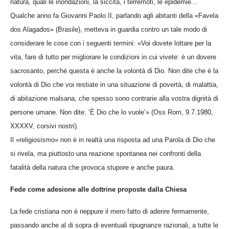
natura, quali le inondazioni, la siccità, i terremoti, le epidemie...
Qualche anno fa Giovanni Paolo II, parlando agli abitanti della «Favela
dos Alagados» (Brasile), metteva in guardia contro un tale modo di
considerare le cose con i seguenti termini: «Voi dovete lottare per la
vita, fare di tutto per migliorare le condizioni in cui vivete: è un dovere
sacrosanto, perché questa è anche la volontà di Dio. Non dite che è la
volontà di Dio che voi restiate in una situazione di povertà, di malattia,
di abitazione malsana, che spesso sono contrarie alla vostra dignità di
persone umane. Non dite: ‘È Dio che lo vuole’» (Oss Rom, 9.7.1980,
XXXXV, corsivi nostri).
Il «religiosismo» non è in realtà una risposta ad una Parola di Dio che
si rivela, ma piuttosto una reazione spontanea nei confronti della
fatalità della natura che provoca stupore e anche paura.
Fede come adesione alle dottrine proposte dalla Chiesa
La fede cristiana non è neppure il mero fatto di aderire fermamente,
passando anche al di sopra di eventuali ripugnanze razionali, a tutte le