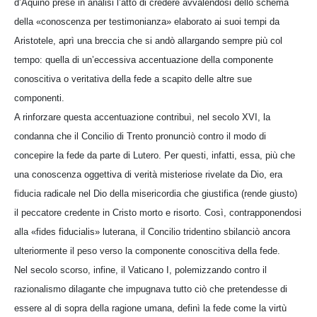
d’Aquino prese in analisi l’atto di credere avvalendosi dello schema
della «conoscenza per testimonianza» elaborato ai suoi tempi da
Aristotele, aprì una breccia che si andò allargando sempre più col
tempo: quella di un’eccessiva accentuazione della componente
conoscitiva o veritativa della fede a scapito delle altre sue
componenti.
A rinforzare questa accentuazione contribuì, nel secolo XVI, la
condanna che il Concilio di Trento pronunciò contro il modo di
concepire la fede da parte di Lutero. Per questi, infatti, essa, più che
una conoscenza oggettiva di verità misteriose rivelate da Dio, era
fiducia radicale nel Dio della misericordia che giustifica (rende giusto)
il peccatore credente in Cristo morto e risorto. Così, contrapponendosi
alla «fides fiducialis» luterana, il Concilio tridentino sbilanciò ancora
ulteriormente il peso verso la componente conoscitiva della fede.
Nel secolo scorso, infine, il Vaticano I, polemizzando contro il
razionalismo dilagante che impugnava tutto ciò che pretendesse di
essere al di sopra della ragione umana, definì la fede come la virtù