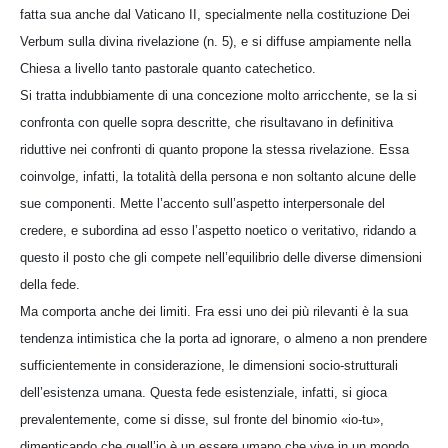
fatta sua anche dal Vaticano II, specialmente nella costituzione Dei
Verbum sulla divina rivelazione (n. 5), e si diffuse ampiamente nella
Chiesa a livello tanto pastorale quanto catechetico.
Si tratta indubbiamente di una concezione molto arricchente, se la si
confronta con quelle sopra descritte, che risultavano in definitiva
riduttive nei confronti di quanto propone la stessa rivelazione. Essa
coinvolge, infatti, la totalità della persona e non soltanto alcune delle
sue componenti. Mette l’accento sull’aspetto interpersonale del
credere, e subordina ad esso l’aspetto noetico o veritativo, ridando a
questo il posto che gli compete nell’equilibrio delle diverse dimensioni
della fede.
Ma comporta anche dei limiti. Fra essi uno dei più rilevanti è la sua
tendenza intimistica che la porta ad ignorare, o almeno a non prendere
sufficientemente in considerazione, le dimensioni socio-strutturali
dell’esistenza umana. Questa fede esistenziale, infatti, si gioca
prevalentemente, come si disse, sul fronte del binomio «io-tu»,
dimenticando che quell’io è un essere umano che vive in un mondo