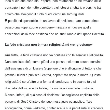
idea di ciò che essa sia. Eppure, non raramente se ne trovano delle
concezioni non del tutto corrette tra gli stessi cristiani, e persino tra
coloro che svolgono il ruolo di educatori nei loro riguardi.
È perciò indispensabile, in un lavoro di revisione, fare come primo
passo una «operazione sgombero» mirata a rimuovere quelle
concezioni della fede cristiana che ne snaturano o deturpano l’identità.
La fede cristiana non è mera religiosità né «religiosismo»
Anzitutto, la fede cristiana non va confusa con la semplice religiosità.
Non consiste cioè, come più di uno pensa, nel mero essere convinti
dell’esistenza di un Essere Superiore che è all’origine di tutto, e che
premia i buoni e punisce i cattivi, soprattutto dopo la morte. Questa
religiosità è senz’altro una forma di credenza, e in quanto tale si
discosta dall’incredulità totale, ma non è ancora fede cristiana.
Manca, infatti, di qualcosa di decisivo: l’accoglienza esplicita della
persona di Gesù Cristo e del suo messaggio evangelico. Tale
accoglienza, come vedremo, conferisce la sua peculiarità al credente