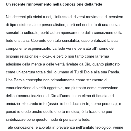
Un recente rinnovamento nella concezione della fede
Nei decenni più vicini a noi, l’influsso di diversi movimenti di pensiero
di tipo esistenziale e personalistico, sorti nel contesto di una nuova
sensibilità culturale, portò ad un ripensamento della concezione della
fede cristiana. Coerente con tale sensibilità, esso enfatizzò la sua
componente esperienziale. La fede venne pensata all’interno del
binomio relazionale «io-tu», e perciò non tanto come la ferma
adesione della mente a delle verità rivelate da Dio, quanto piuttosto
come un’apertura totale dell’io umano al Tu di Dio e alla sua Parola.
Una Parola concepita non primariamente come strumento di
comunicazione di verità oggettive, ma piuttosto come espressione
dell’autocomunicazione di Dio all’uomo in un clima di fiducia e di
amicizia. «Io credo in te (ossia: io ho fiducia in te, come persona), e
perciò io credo anche quello che tu mi dici», è la frase che può
sintetizzare bene questo modo di pensare la fede.
Tale concezione, elaborata in prevalenza nell’ambito teologico, venne