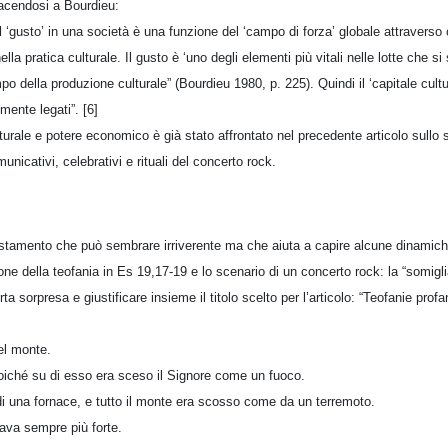
acendosi a Bourdieu:
l ‘gusto’ in una società è una funzione del ‘campo di forza’ globale attraverso c
lla pratica culturale. Il gusto è ‘uno degli elementi più vitali nelle lotte che 
 della produzione culturale” (Bourdieu 1980, p. 225). Quindi il ‘capitale cultur
mente legati”. [6]
lturale e potere economico è già stato affrontato nel precedente articolo sull
unicativi, celebrativi e rituali del concerto rock.
stamento che può sembrare irriverente ma che aiuta a capire alcune dinamiche
ione della teofania in Es 19,17-19 e lo scenario di un concerto rock: la “somigli
 sorpresa e giustificare insieme il titolo scelto per l’articolo: “Teofanie profa
el monte.
 poiché su di esso era sceso il Signore come un fuoco.
di una fornace, e tutto il monte era scosso come da un terremoto.
tava sempre più forte.