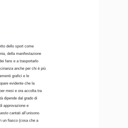
etto dello sport come
fania, della manifestazione
ei fans e a trasportarlo
vicinanza anche per chi è più
ementi grafici e le
appare evidente che la
per mesi e ora accolta tra
ità dipende dal grado di
 di approvazione e
uesto cantati all’unisono.
in un fiasco (cosa che a