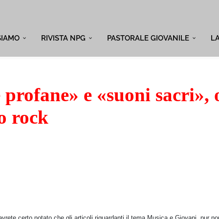
SIAMO
RIVISTA NPG
PASTORALE GIOVANILE
L
 profane» e «suoni sacri»,
to rock
, avrete certo notato che gli articoli riguardanti il tema Musica e Giovani, pur