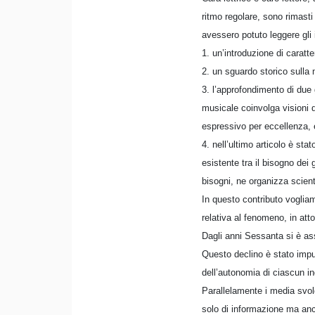
ritmo regolare, sono rimasti
avessero potuto leggere gli
1. un’introduzione di caratt
2. un sguardo storico sulla 
3. l’approfondimento di due 
musicale coinvolga visioni de
espressivo per eccellenza, è
4. nell’ultimo articolo è st
esistente tra il bisogno dei 
bisogni, ne organizza scient
In questo contributo vogliam
relativa al fenomeno, in att
Dagli anni Sessanta si è assi
Questo declino è stato imput
dell’autonomia di ciascun in
Parallelamente i media svolg
solo di informazione ma anch