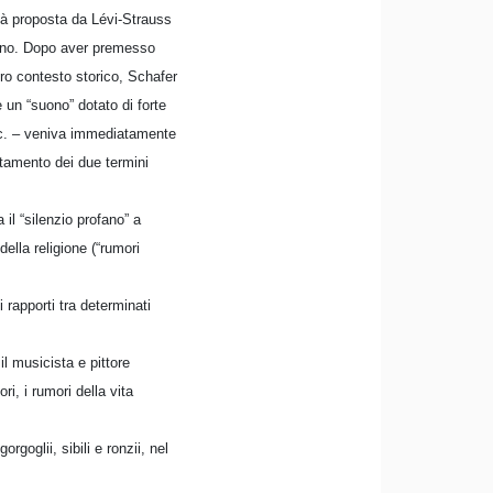
già proposta da Lévi-Strauss
rofano. Dopo aver premesso
tro contesto storico, Schafer
 un “suono” dotato di forte
ecc. – veniva immediatamente
tamento dei due termini
 il “silenzio profano” a
ella religione (“rumori
 rapporti tra determinati
l musicista e pittore
i, i rumori della vita
rgoglii, sibili e ronzii, nel