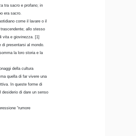
a tra sacro e profano; in
po era sacro.
tidiano come il lavare o il
e trascendente; allo stesso
 vita e giovinezza. [1]
e di presentarsi al mondo.
nsomma la loro storia e la
onaggi della cultura
 ma quella di far vivere una
ttiva. In queste forme di
l desiderio di dare un senso
espressione “rumore