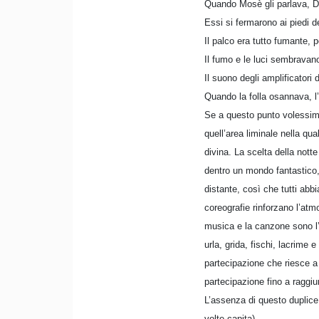
Quando Mosè gli parlava, Di
Essi si fermarono ai piedi d
Il palco era tutto fumante, 
Il fumo e le luci sembravano
Il suono degli amplificatori
Quando la folla osannava, l
Se a questo punto volessimo 
quell’area liminale nella qua
divina. La scelta della nott
dentro un mondo fantastico, 
distante, così che tutti abbi
coreografie rinforzano l’atm
musica e la canzone sono l’e
urla, grida, fischi, lacrime 
partecipazione che riesce a
partecipazione fino a raggiun
L’assenza di questo duplice 
volte capita).