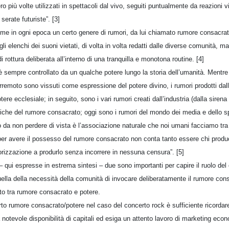
o più volte utilizzati in spettacoli dal vivo, seguiti puntualmente da reazioni v
serate futuriste”. [3]
ome in ogni epoca un certo genere di rumori, da lui chiamato rumore consacrat
 elenchi dei suoni vietati, di volta in volta redatti dalle diverse comunità, 
rottura deliberata all’interno di una tranquilla e monotona routine. [4]
sempre controllato da un qualche potere lungo la storia dell’umanità. Mentre
terremoto sono vissuti come espressione del potere divino, i rumori prodotti da
otere ecclesiale; in seguito, sono i vari rumori creati dall’industria (dalla siren
iche del rumore consacrato; oggi sono i rumori del mondo dei media e dello s
to da non perdere di vista è l’associazione naturale che noi umani facciamo tra
er avere il possesso del rumore consacrato non conta tanto essere chi produc
orizzazione a produrlo senza incorrere in nessuna censura”. [5]
r – qui espresse in estrema sintesi – due sono importanti per capire il ruolo del
uella della necessità della comunità di invocare deliberatamente il rumore con
orto tra rumore consacrato e potere.
orto rumore consacrato/potere nel caso del concerto rock è sufficiente ricorda
notevole disponibilità di capitali ed esiga un attento lavoro di marketing econ