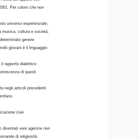
 2001. Per coloro che non
sto universo esperienziale;
a musica, cultura e società;
 determinato genere
olti giovani è il linguaggio
l rapporto dialettico
a conoscenza di questi
 negli articoli precedenti
profano.
dicazione cioè
no diventati vere agenzie non
omande di religiosità.