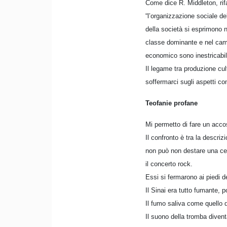
Come dice R. Middleton, rif
“l’organizzazione sociale de
della società si esprimono ne
classe dominante e nel campo
economico sono inestricabil
Il legame tra produzione cu
soffermarci sugli aspetti com
Teofanie profane
Mi permetto di fare un acco
Il confronto è tra la descriz
non può non destare una certa
il concerto rock.
Essi si fermarono ai piedi d
Il Sinai era tutto fumante,
Il fumo saliva come quello 
Il suono della tromba diven