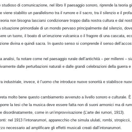
 studioso di comunicazione, nel libro Il paesaggio sonoro, riprende la teoria 
le viene stabilito un parallelismo tra il rumore e il sacro, tra il silenzio e il p
teoria non bisogna lasciarsi condizionare troppo dalla nostra cultura e dal nos
a situazione primordiale di un mondo pervaso principalmente dal silenzio, dove
ere un tuono, il boato di un’eruzione vulcanica o il fragore di una cascata, 
ione divina e quindi sacra. In questo senso si comprende il senso dell’accos
a analisi, fa notare come nel paesaggio rurale dell’antichità – per millenni – sia
vamente dalle perturbazioni naturali e dalle grandi celebrazioni della guerra e d
a industriale, invece, è l’uomo che introduce nuove sonorità e stabilisce nuovi
preta molto bene questo cambiamento avvenuto a livello sonoro e culturale. È i
oporre la tesi che la musica deve essere fatta non di suoni armonici ma di rumor
e disordinatamente, come in un’improvvisazione (L’arte dei rumori, 1913).
ti: nel 1913 l’intonarumori, apparecchio che simula ululati, rombi, stropiccii, go
zo necessario ad amplificare gli effetti musicali creati dall’intonarumori.