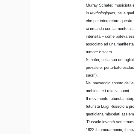
Murray Schafer, musicista e
in
Mythologiques
, nella qua
che per interpretare questa 
ci rimanda con la mente all
intensità – come poteva ess
associato ad una manifestaz
rumore e sacro.
Schafer, nella sua dettagliat
prevalere, perturbato esclusi
sacri”).
Nel paesaggio sonoro dell’er
ambienti e i relativi suoni.
Il movimento futurista inter
futurista Luigi Russolo a pr
quotidiana miscelati assiem
“Russolo inventò vari strumen
1922 il rumorarmonio, il mez