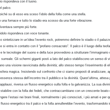
o rispondeva con il tuono.
el palco.
poiché su di esso era sceso l’idolo della folla come una stella.
 una fornace e tutto lo stadio era scosso da una forte vibrazione.
 diventava sempre più forte.
’idolo rispondeva con voce tonante.
sintetizzare in un’idea l’evento rock, potremmo definire lo stadio o il palazz
le si entra in contatto con il “profano consacrato”. Il palco è il luogo della teo
e e le tecnologie del suono e della luce provvedono a strutturare l’immaginario d
surreale. Gli schermi giganti posti a lato del palco stabiliscono un senso di 
ano una visione ravvicinata della divinità; allo stesso tempo l’inserimento di el
osfera magica. Insistendo sul confronto che ci siamo proposti di analizzare, 
ssenza stessa dell’incontro tra il pubblico e la divinità. Quest’ultima, attesa 
e applausi, riversa un flusso energetico sulla folla e la galvanizza. La sua divin
 stabilire con la folla dei fedeli, che contraccambiano con un crescente boato
gere l’estasi nei brani finali, normalmente i più conosciuti, i più amati e per q
flusso energetico tra il palco e la folla annullerebbe l’evento, trasformandolo 