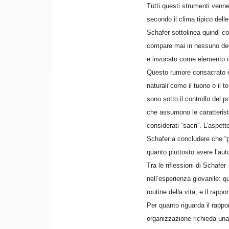
Tutti questi strumenti venner
secondo il clima tipico delle 
Schafer sottolinea quindi c
compare mai in nessuno degli
e invocato come elemento di 
Questo rumore consacrato è 
naturali come il tuono o il 
sono sotto il controllo del p
che assumono le caratterist
considerati “sacri”. L’aspet
Schafer a concludere che “p
quanto piuttosto avere l’aut
Tra le riflessioni di Schafe
nell’esperienza giovanile: q
routine della vita, e il rapp
Per quanto riguarda il rapp
organizzazione richieda una 