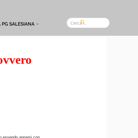
A PG SALESIANA
 ovvero
 non essendo apparsi con