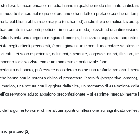
studioso latinoamericano, i media hanno in qualche modo eliminato la distanz
a introdotto il sacro nel regno del profano e ha ridotto a profano ciò che un tem
e la pubblicità abbia reso magico (enchanted) anche il più semplice lavoro quo
 trasformate in racconti poetici e, in un certo modo, elevati ad una dimension
Cola diventa una sorgente magica di energia, bellezza e saggezza, sorgente di
to negli articoli precedenti, è per i giovani un modo di raccontare se stessi 
cifrati – ci sono esperienze, delusioni, speranze, angosce, amori, illusioni, i
 concerto rock va visto come un momento esperienziale forte.
’esperienza del sacro, può essere considerato come una teofania profana: i pers
, che hanno non la potenza divina di promettere l’eternità (prospettiva lontana),
agico, una rottura con il grigiore della vita, un momento di esaltazione colle
 dell’osservatore adulto appaiono preconfezionate – si esprime innegabilmente i
 dell’argomento vorrei offrire alcuni spunti di riflessione sul significato dell’
zio profano [2]