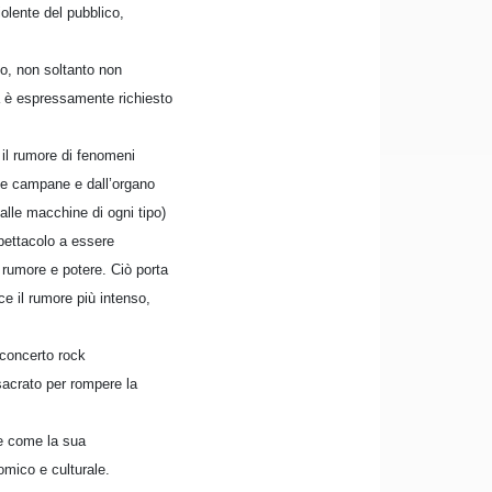
iolente del pubblico,
o, non soltanto non
ma è espressamente richiesto
 il rumore di fenomeni
lle campane e dall’organo
a alle macchine di ogni tipo)
pettacolo a essere
 rumore e potere. Ciò porta
e il rumore più intenso,
 concerto rock
sacrato per rompere la
re come la sua
omico e culturale.