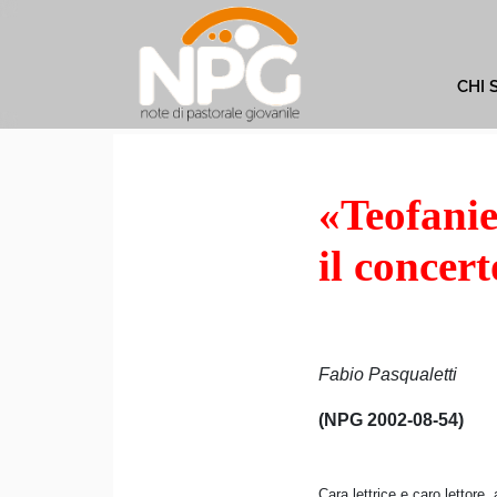
CHI 
«Teofanie
il concer
Fabio Pasqualetti
(NPG 2002-08-54)
Cara lettrice e caro lettore