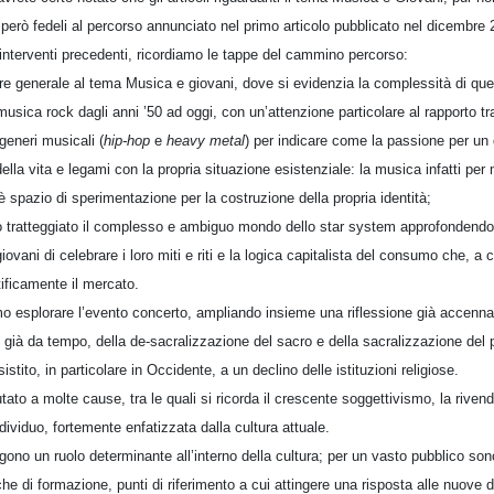
 però fedeli al percorso annunciato nel primo articolo pubblicato nel dicembre
 interventi precedenti, ricordiamo le tappe del cammino percorso:
ere generale al tema Musica e giovani, dove si evidenzia la complessità di que
musica rock dagli anni ’50 ad oggi, con un’attenzione particolare al rapporto tr
generi musicali (
hip-hop
e
heavy metal
) per indicare come la passione per un
lla vita e legami con la propria situazione esistenziale: la musica infatti per m
 spazio di sperimentazione per la costruzione della propria identità;
ato tratteggiato il complesso e ambiguo mondo dello star system approfondendo i
giovani di celebrare i loro miti e riti e la logica capitalista del consumo che, 
ificamente il mercato.
o esplorare l’evento concerto, ampliando insieme una riflessione già accennata
o già da tempo, della de-sacralizzazione del sacro e della sacralizzazione del 
stito, in particolare in Occidente, a un declino delle istituzioni religiose.
ato a molte cause, tra le quali si ricorda il crescente soggettivismo, la riven
dividuo, fortemente enfatizzata dalla cultura attuale.
ono un ruolo determinante all’interno della cultura; per un vasto pubblico so
e di formazione, punti di riferimento a cui attingere una risposta alle nuove d