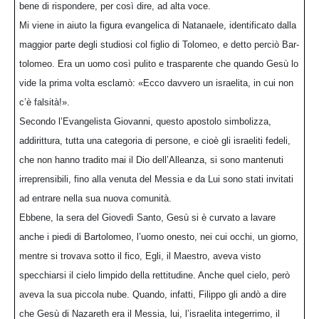
bene di rispondere, per così dire, ad alta voce.
Mi viene in aiuto la figura evangelica di Natanaele, identificato dalla
maggior parte degli studiosi col figlio di Tolomeo, e detto perciò Bar-
tolomeo. Era un uomo così pulito e trasparente che quando Gesù lo
vide la prima volta esclamò: «Ecco davvero un israelita, in cui non
c’è falsità!».
Secondo l’Evangelista Giovanni, questo apostolo simbolizza,
addirittura, tutta una categoria di persone, e cioè gli israeliti fedeli,
che non hanno tradito mai il Dio dell’Alleanza, si sono mantenuti
irreprensibili, fino alla venuta del Messia e da Lui sono stati invitati
ad entrare nella sua nuova comunità.
Ebbene, la sera del Giovedì Santo, Gesù si è curvato a lavare
anche i piedi di Bartolomeo, l’uomo onesto, nei cui occhi, un giorno,
mentre si trovava sotto il fico, Egli, il Maestro, aveva visto
specchiarsi il cielo limpido della rettitudine. Anche quel cielo, però
aveva la sua piccola nube. Quando, infatti, Filippo gli andò a dire
che Gesù di Nazareth era il Messia, lui, l’israelita integerrimo, il