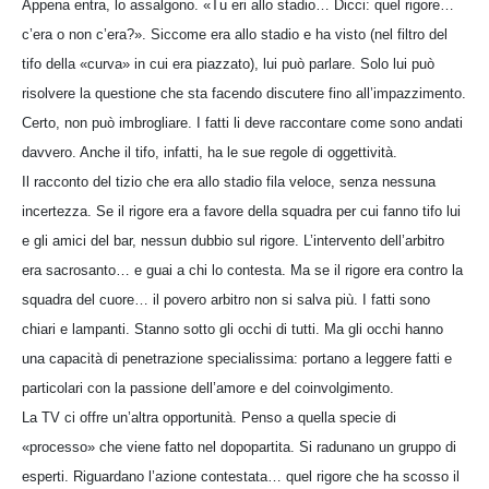
Appena entra, lo assalgono. «Tu eri allo stadio… Dicci: quel rigore…
c’era o non c’era?». Siccome era allo stadio e ha visto (nel filtro del
tifo della «curva» in cui era piazzato), lui può parlare. Solo lui può
risolvere la questione che sta facendo discutere fino all’impazzimento.
Certo, non può imbrogliare. I fatti li deve raccontare come sono andati
davvero. Anche il tifo, infatti, ha le sue regole di oggettività.
Il racconto del tizio che era allo stadio fila veloce, senza nessuna
incertezza. Se il rigore era a favore della squadra per cui fanno tifo lui
e gli amici del bar, nessun dubbio sul rigore. L’intervento dell’arbitro
era sacrosanto… e guai a chi lo contesta. Ma se il rigore era contro la
squadra del cuore… il povero arbitro non si salva più. I fatti sono
chiari e lampanti. Stanno sotto gli occhi di tutti. Ma gli occhi hanno
una capacità di penetrazione specialissima: portano a leggere fatti e
particolari con la passione dell’amore e del coinvolgimento.
La TV ci offre un’altra opportunità. Penso a quella specie di
«processo» che viene fatto nel dopopartita. Si radunano un gruppo di
esperti. Riguardano l’azione contestata… quel rigore che ha scosso il