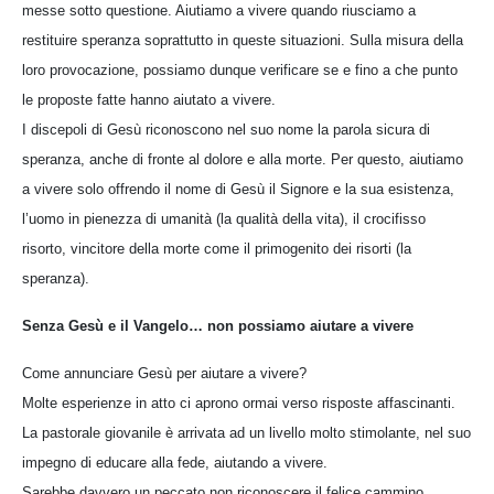
messe sotto questione. Aiutiamo a vivere quando riusciamo a
restituire speranza soprattutto in queste situazioni. Sulla misura della
loro provocazione, possiamo dunque verificare se e fino a che punto
le proposte fatte hanno aiutato a vivere.
I discepoli di Gesù riconoscono nel suo nome la parola sicura di
speranza, anche di fronte al dolore e alla morte. Per questo, aiutiamo
a vivere solo offrendo il nome di Gesù il Signore e la sua esistenza,
l’uomo in pienezza di umanità (la qualità della vita), il crocifisso
risorto, vincitore della morte come il primogenito dei risorti (la
speranza).
Senza Gesù e il Vangelo… non possiamo aiutare a vivere
Come annunciare Gesù per aiutare a vivere?
Molte esperienze in atto ci aprono ormai verso risposte affascinanti.
La pastorale giovanile è arrivata ad un livello molto stimolante, nel suo
impegno di educare alla fede, aiutando a vivere.
Sarebbe davvero un peccato non riconoscere il felice cammino