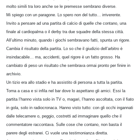
molto simili tra loro anche se le premesse sembrano diverse.
Mi spiego con un paragone. Lo spero non del tutto… irriverente.
Invito a pensare ad una partita di calcio di quelle che contano, una
finale al cardiopalma o il derby tra due squadre della stessa città.
All’ultimo minuto, quando i giochi sembravano fatti, spunta un rigore.
Cambia il risultato della partita. Lo so che il giudizio dell’arbitro è
insindacabile… ma, accidenti, quel rigore è un fatto grosso. Ha
cambiato di peso un risultato che sembrava ormai pronto per finire in
archivio.
Un tizio era allo stadio e ha assistito di persona a tutta la partita.
Torna a casa e si infila nel bar dove lo aspettano gli amici. Essi la
partita l’hanno vista solo in TV o, magari, l’hanno ascoltata, con il fiato
in gola, solo in radiocronaca. Hanno visto tutto: con gli occhi ingannati
dalle telecamere o, peggio, costretti ad immaginare quello che il
commentatore raccontava. Sulle cose che contano, non basta il
parere degli estranei. Ci vuole una testimonianza diretta.