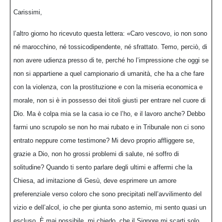
Carissimi,
l’altro giorno ho ricevuto questa lettera: «Caro vescovo, io non sono
né marocchino, né tossicodipendente, né sfrattato. Temo, perciò, di
non avere udienza presso di te, perché ho l’impressione che oggi se
non si appartiene a quel campionario di umanità, che ha a che fare
con la violenza, con la prostituzione e con la miseria economica e
morale, non si è in possesso dei titoli giusti per entrare nel cuore di
Dio. Ma è colpa mia se la casa io ce l’ho, e il lavoro anche? Debbo
farmi uno scrupolo se non ho mai rubato e in Tribunale non ci sono
entrato neppure come testimone? Mi devo proprio affliggere se,
grazie a Dio, non ho grossi problemi di salute, né soffro di
solitudine? Quando ti sento parlare degli ultimi e affermi che la
Chiesa, ad imitazione di Gesù, deve esprimere un amore
preferenziale verso coloro che sono precipitati nell’avvilimento del
vizio e dell’alcol, io che per giunta sono astemio, mi sento quasi un
escluso. È mai possibile, mi chiedo, che il Signore mi scarti solo