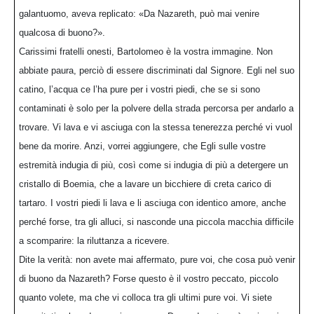
galantuomo, aveva replicato: «Da Nazareth, può mai venire
qualcosa di buono?».
Carissimi fratelli onesti, Bartolomeo è la vostra immagine. Non
abbiate paura, perciò di essere discriminati dal Signore. Egli nel suo
catino, l’acqua ce l’ha pure per i vostri piedi, che se si sono
contaminati è solo per la polvere della strada percorsa per andarlo a
trovare. Vi lava e vi asciuga con la stessa tenerezza perché vi vuol
bene da morire. Anzi, vorrei aggiungere, che Egli sulle vostre
estremità indugia di più, così come si indugia di più a detergere un
cristallo di Boemia, che a lavare un bicchiere di creta carico di
tartaro. I vostri piedi li lava e li asciuga con identico amore, anche
perché forse, tra gli alluci, si nasconde una piccola macchia difficile
a scomparire: la riluttanza a ricevere.
Dite la verità: non avete mai affermato, pure voi, che cosa può venir
di buono da Nazareth? Forse questo è il vostro peccato, piccolo
quanto volete, ma che vi colloca tra gli ultimi pure voi. Vi siete