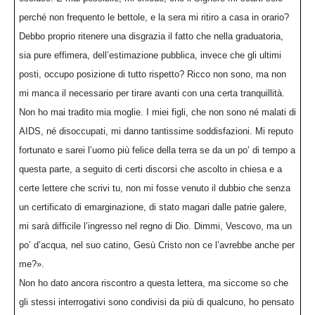
perché non frequento le bettole, e la sera mi ritiro a casa in orario?
Debbo proprio ritenere una disgrazia il fatto che nella graduatoria,
sia pure effimera, dell’estimazione pubblica, invece che gli ultimi
posti, occupo posizione di tutto rispetto? Ricco non sono, ma non
mi manca il necessario per tirare avanti con una certa tranquillità.
Non ho mai tradito mia moglie. I miei figli, che non sono né malati di
AIDS, né disoccupati, mi danno tantissime soddisfazioni. Mi reputo
fortunato e sarei l’uomo più felice della terra se da un po’ di tempo a
questa parte, a seguito di certi discorsi che ascolto in chiesa e a
certe lettere che scrivi tu, non mi fosse venuto il dubbio che senza
un certificato di emarginazione, di stato magari dalle patrie galere,
mi sarà difficile l’ingresso nel regno di Dio. Dimmi, Vescovo, ma un
po’ d’acqua, nel suo catino, Gesù Cristo non ce l’avrebbe anche per
me?».
Non ho dato ancora riscontro a questa lettera, ma siccome so che
gli stessi interrogativi sono condivisi da più di qualcuno, ho pensato