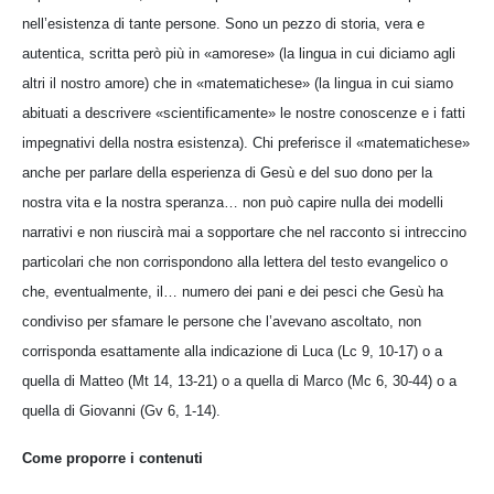
nell’esistenza di tante persone. Sono un pezzo di storia, vera e
autentica, scritta però più in «amorese» (la lingua in cui diciamo agli
altri il nostro amore) che in «matematichese» (la lingua in cui siamo
abituati a descrivere «scientificamente» le nostre conoscenze e i fatti
impegnativi della nostra esistenza). Chi preferisce il «matematichese»
anche per parlare della esperienza di Gesù e del suo dono per la
nostra vita e la nostra speranza… non può capire nulla dei modelli
narrativi e non riuscirà mai a sopportare che nel racconto si intreccino
particolari che non corrispondono alla lettera del testo evangelico o
che, eventualmente, il… numero dei pani e dei pesci che Gesù ha
condiviso per sfamare le persone che l’avevano ascoltato, non
corrisponda esattamente alla indicazione di Luca (Lc 9, 10-17) o a
quella di Matteo (Mt 14, 13-21) o a quella di Marco (Mc 6, 30-44) o a
quella di Giovanni (Gv 6, 1-14).
Come proporre i contenuti