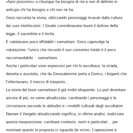
«farsi prossimo» a chiunque ha bisogno di noi e non di definire in
anticipo chi ha bisogno e chi non ne ha.
Gesù racconta la storia, utilizzando personaggi ricavati dalla cultura
dei suoi interlocutori. I Giudei consideravano buoni il dottore della
legge, il sacerdote e il levita.
E valutavano poco affidabili i samaritani. Gesù capovolge la
valutazione: l’unico che riscuote il suo consenso totale è il poco
raccomandabile… samaritano.
Anche i particolari sono espressivi per chi lo ascoltava: la strada,
deserta e assolata, che da Gerusalemme porta a Gerico, i briganti che
l’infestavano, il mezzo di trasporto…
La storia del buon samaritano è già molto eloquente. Lo può diventare
ancora di più, se viene attualizzata, cambiando i personaggi e le
circostanze secondo le abitudini e i modelli culturali degli ascoltatori.
Narrare il Vangelo attualizzando significa, in ultima analisi, realizzare
questa trasposizione: cambiare contesto, nomi e particolari… per
mostrare quanto la proposta ci riguarda da vicino. L’operazione è