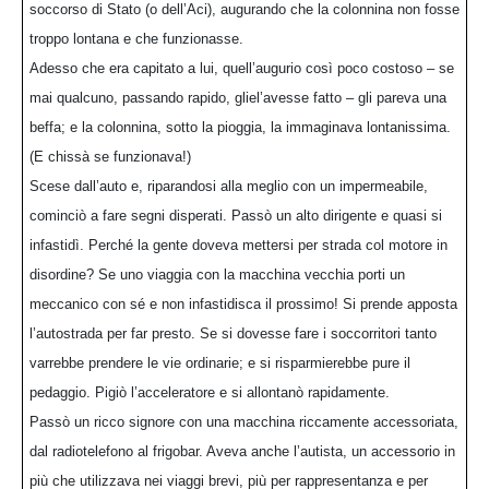
soccorso di Stato (o dell’Aci), augurando che la colonnina non fosse
troppo lontana e che funzionasse.
Adesso che era capitato a lui, quell’augurio così poco costoso – se
mai qualcuno, passando rapido, gliel’avesse fatto – gli pareva una
beffa; e la colonnina, sotto la pioggia, la immaginava lontanissima.
(E chissà se funzionava!)
Scese dall’auto e, riparandosi alla meglio con un impermeabile,
cominciò a fare segni disperati. Passò un alto dirigente e quasi si
infastidì. Perché la gente doveva mettersi per strada col motore in
disordine? Se uno viaggia con la macchina vecchia porti un
meccanico con sé e non infastidisca il prossimo! Si prende apposta
l’autostrada per far presto. Se si dovesse fare i soccorritori tanto
varrebbe prendere le vie ordinarie; e si risparmierebbe pure il
pedaggio. Pigiò l’acceleratore e si allontanò rapidamente.
Passò un ricco signore con una macchina riccamente accessoriata,
dal radiotelefono al frigobar. Aveva anche l’autista, un accessorio in
più che utilizzava nei viaggi brevi, più per rappresentanza e per