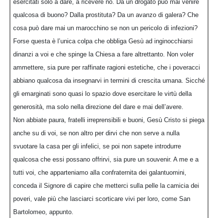
esercitati solo a dare, a ricevere no. Da un drogato può mai venire
qualcosa di buono? Dalla prostituta? Da un avanzo di galera? Che
cosa può dare mai un marocchino se non un pericolo di infezioni?
Forse questa è l’unica colpa che obbliga Gesù ad inginocchiarsi
dinanzi a voi e che spinge la Chiesa a fare altrettanto. Non voler
ammettere, sia pure per raffinate ragioni estetiche, che i poveracci
abbiano qualcosa da insegnarvi in termini di crescita umana. Sicché
gli emarginati sono quasi lo spazio dove esercitare le virtù della
generosità, ma solo nella direzione del dare e mai dell’avere.
Non abbiate paura, fratelli irreprensibili e buoni, Gesù Cristo si piega
anche su di voi, se non altro per dirvi che non serve a nulla
svuotare la casa per gli infelici, se poi non sapete introdurre
qualcosa che essi possano offrirvi, sia pure un souvenir. A me e a
tutti voi, che apparteniamo alla confraternita dei galantuomini,
conceda il Signore di capire che metterci sulla pelle la camicia dei
poveri, vale più che lasciarci scorticare vivi per loro, come San
Bartolomeo, appunto.