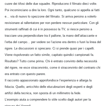
cuore dei tifosi delle due squadre. Riproducono il filmato dieci volte.
Poi incominciano a dire la loro. Ogni tanto, qualcuno si appella ai fatti
e… via di nuovo lo spezzone del filmato. Si arriva persino a volerlo
revisionare al rallentatore per non perdere nessun particolare. Con gli
strumenti raffinati di cui è in possesso la TV, si riesce persino a
tracciare una perpendicolare tra il pallone, la mano dell’attaccante e
l’erba del campo… per vedere se l’azione era dentro o fuori la linea del
rigore. Le discussioni si sprecano. Ci si prende quasi per i capelli.
Viene rispolverato un fatto simile, capitato quindici campionati fa.
Risultato? Tutto come prima. Chi è entrato convinto della necessità
del rigore, ne esce straconvinto, come è straconvinto del contrario chi
era entrato con questo parere.
Il racconto appassionato approfondisce l’esperienza e allarga la
fiducia. Quello, arricchito delle elucubrazioni degli esperti e degli
artifizi della tecnica, non sposta di un millimetro la fede.
L’esempio aiuta a comprendere lo stile scelto dagli autori per la
stesura dei Vangeli.