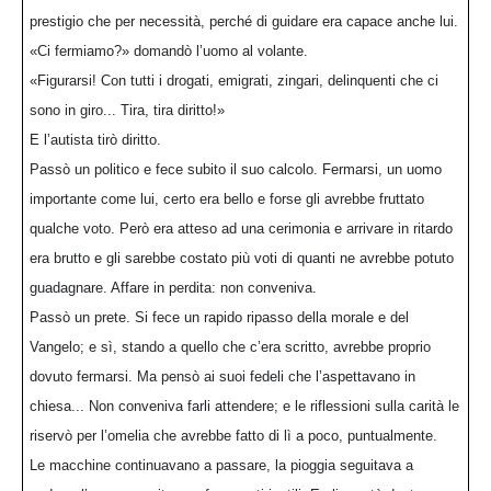
prestigio che per necessità, perché di guidare era capace anche lui.
«Ci fermiamo?» domandò l’uomo al volante.
«Figurarsi! Con tutti i drogati, emigrati, zingari, delinquenti che ci
sono in giro... Tira, tira diritto!»
E l’autista tirò diritto.
Passò un politico e fece subito il suo calcolo. Fermarsi, un uomo
importante come lui, certo era bello e forse gli avrebbe fruttato
qualche voto. Però era atteso ad una cerimonia e arrivare in ritardo
era brutto e gli sarebbe costato più voti di quanti ne avrebbe potuto
guadagnare. Affare in perdita: non conveniva.
Passò un prete. Si fece un rapido ripasso della morale e del
Vangelo; e sì, stando a quello che c’era scritto, avrebbe proprio
dovuto fermarsi. Ma pensò ai suoi fedeli che l’aspettavano in
chiesa... Non conveniva farli attendere; e le riflessioni sulla carità le
riservò per l’omelia che avrebbe fatto di lì a poco, puntualmente.
Le macchine continuavano a passare, la pioggia seguitava a