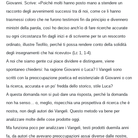
Giovanni. Scrive: «Poiché molti hanno posto mano a stendere un
racconto degli avvenimenti successi tra di noi, come ce li hanno
trasmessi coloro che ne furono testimoni fin da principio e divennero
ministri della parola, così ho deciso anch’io di fare ricerche accurate
su ogni circostanza fin dagli inizi e di scriverne per te un resoconto
ordinato, illustre Teofilo, perché ti possa rendere conto della solidità
degli insegnamenti che hai ricevuto» (Lc 1, 1-4).
A noi che siamo gente cui piace dividere e distinguere, viene
spontaneo chiedersi: ha ragione Giovanni o Luca? I Vangeli sono
scritti con la preoccupazione poetica ed esistenziale di Giovanni o con
la ricerca, accurata e un po’ fredda dello storico, stile Luca?
A questa domanda non si può dare una risposta, perché la domanda
non ha senso… o, meglio, rispecchia una prospettiva di ricerca che è
nostra, non degli autori dei Vangeli. Questo metodo va bene per
analizzare molte delle cose prodotte oggi.
Ma funziona poco per analizzare i Vangeli, testi prodotti duemila anni
fa, da autori che avevano preoccupazioni assai diverse dalle nostre,