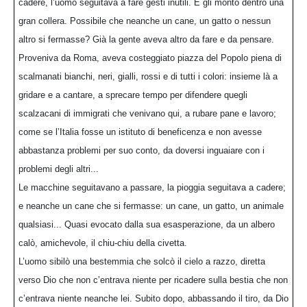
cadere, l’uomo seguitava a fare gesti inutili. E gli montò dentro una
gran collera. Possibile che neanche un cane, un gatto o nessun
altro si fermasse? Già la gente aveva altro da fare e da pensare.
Proveniva da Roma, aveva costeggiato piazza del Popolo piena di
scalmanati bianchi, neri, gialli, rossi e di tutti i colori: insieme là a
gridare e a cantare, a sprecare tempo per difendere quegli
scalzacani di immigrati che venivano qui, a rubare pane e lavoro;
come se l’Italia fosse un istituto di beneficenza e non avesse
abbastanza problemi per suo conto, da doversi inguaiare con i
problemi degli altri...
Le macchine seguitavano a passare, la pioggia seguitava a cadere;
e neanche un cane che si fermasse: un cane, un gatto, un animale
qualsiasi... Quasi evocato dalla sua esasperazione, da un albero
calò, amichevole, il chiu-chiu della civetta.
L’uomo sibilò una bestemmia che solcò il cielo a razzo, diretta
verso Dio che non c’entrava niente per ricadere sulla bestia che non
c’entrava niente neanche lei. Subito dopo, abbassando il tiro, da Dio