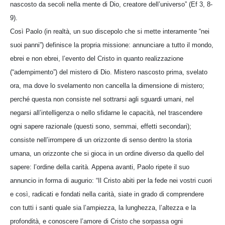
nascosto da secoli nella mente di Dio, creatore dell’universo” (Ef 3, 8-
9).
Così Paolo (in realtà, un suo discepolo che si mette interamente “nei
suoi panni”) definisce la propria missione: annunciare a tutto il mondo,
ebrei e non ebrei, l’evento del Cristo in quanto realizzazione
(“adempimento”) del mistero di Dio. Mistero nascosto prima, svelato
ora, ma dove lo svelamento non cancella la dimensione di mistero;
perché questa non consiste nel sottrarsi agli sguardi umani, nel
negarsi all’intelligenza o nello sfidarne le capacità, nel trascendere
ogni sapere razionale (questi sono, semmai, effetti secondari);
consiste nell’irrompere di un orizzonte di senso dentro la storia
umana, un orizzonte che si gioca in un ordine diverso da quello del
sapere: l’ordine della carità. Appena avanti, Paolo ripete il suo
annuncio in forma di augurio: “Il Cristo abiti per la fede nei vostri cuori
e così, radicati e fondati nella carità, siate in grado di comprendere
con tutti i santi quale sia l’ampiezza, la lunghezza, l’altezza e la
profondità, e conoscere l’amore di Cristo che sorpassa ogni