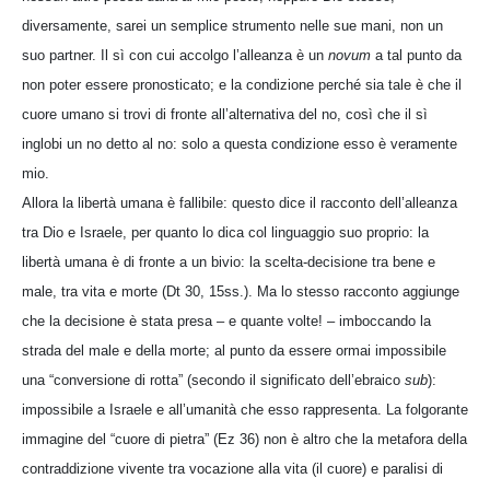
diversamente, sarei un semplice strumento nelle sue mani, non un
suo partner. Il sì con cui accolgo l’alleanza è un
novum
a tal punto da
non poter essere pronosticato; e la condizione perché sia tale è che il
cuore umano si trovi di fronte all’alternativa del no, così che il sì
inglobi un no detto al no: solo a questa condizione esso è veramente
mio.
Allora la libertà umana è fallibile: questo dice il racconto dell’alleanza
tra Dio e Israele, per quanto lo dica col linguaggio suo proprio: la
libertà umana è di fronte a un bivio: la scelta-decisione tra bene e
male, tra vita e morte (Dt 30, 15ss.). Ma lo stesso racconto aggiunge
che la decisione è stata presa – e quante volte! – imboccando la
strada del male e della morte; al punto da essere ormai impossibile
una “conversione di rotta” (secondo il significato dell’ebraico
sub
):
impossibile a Israele e all’umanità che esso rappresenta. La folgorante
immagine del “cuore di pietra” (Ez 36) non è altro che la metafora della
contraddizione vivente tra vocazione alla vita (il cuore) e paralisi di