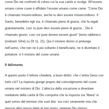
come Dio nei confronti di coloro cui la sua carità si rivolge. All’essere
umano come cuore è affidato l’essere umano come carne. “Come Dio
è chiamato misericordioso, anche tu devi essere misericordioso. Il
Santo, benedetto egli sia, è chiamato pieno di grazia, che fa regali
gratuitamente, così tu pure devi essere pieno di grazia... Dio è
chiamato giusto, così voi pure dovere essere giusti” (testo rabbinico
[midrash Sifre] su Dt 11, 21). Qui il mistero divino si prolunga
nell’uomo, che non ne è più soltanto il beneficiario, ne è diventato il
portatore: è il mistero del cuore umano.
Il fallimento
A questo punto il lettore chiederà, a buon diritto: che c’entra Gesù con
tutto ciò? La risposta giunge proprio dal coinvolgimento del cuore
umano nel mistero di Dio. L’altezza della vocazione a diventare
mediatore della carità di Dio comporta che la risposta sia “libera” in
quel senso del termine che vuol dire: sia così veramente mia che
nessun altro possa darla al mio posto, neppure Dio stesso;