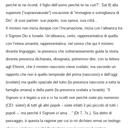
perché te ne ricordi, il figlio dell’uomo perché te ne curi?”, Sal 8) alla
superiore (“soprannaturale”) vocazione di “immagine e somiglianza di
Dio”, di suoi partner: suo popolo, sua sposa, sua città...
Il mistero non inizia dunque con l’Incarnazione, inizia con l’alleanza tra
il Signore Dio e Israele. Un’alleanza, certo, rappresentativa di quella
con l’intera umanità; rappresentativa, nel senso che qui il mistero
diventa linguaggio, la presenza che sotterraneamente guida la storia
diventa presenza dichiarata, disegnata; potremmo dire, con la lettera
agli Efesini, che il mistero nascosto viene svelato, ma secondo un
rapporto che non è quello temporale del prima (nascosto) e dell’oggi
(svelato) ma quello spaziale del tutto (la presenza nascosta a tutta la
famiglia umana) e della parte (la presenza svelata a Israele). “Il
Signore si è legato a voi e vi ha scelti non perché siate più numerosi
(CEI: siete!) di tutti gli altri popoli – siete infatti il più piccolo di tutti i
popoli –, ma perché il Signore vi ama ...” (Dt 7, 7s.). Sia detto di
passaggio, è questa la ragione per cui io mi dichiaro ormai un teologo