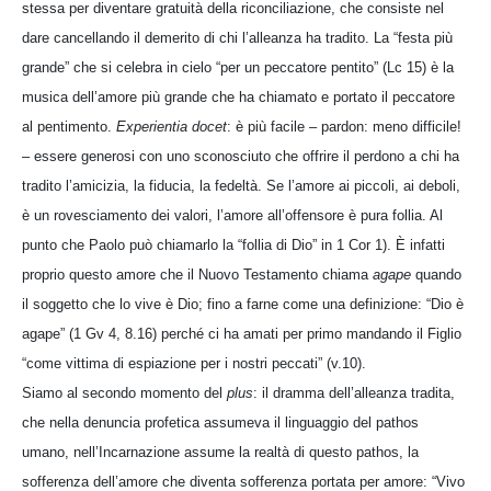
stessa per diventare gratuità della riconciliazione, che consiste nel
dare cancellando il demerito di chi l’alleanza ha tradito. La “festa più
grande” che si celebra in cielo “per un peccatore pentito” (Lc 15) è la
musica dell’amore più grande che ha chiamato e portato il peccatore
al pentimento.
Experientia docet
: è più facile – pardon: meno difficile!
– essere generosi con uno sconosciuto che offrire il perdono a chi ha
tradito l’amicizia, la fiducia, la fedeltà. Se l’amore ai piccoli, ai deboli,
è un rovesciamento dei valori, l’amore all’offensore è pura follia. Al
punto che Paolo può chiamarlo la “follia di Dio” in 1 Cor 1). È infatti
proprio questo amore che il Nuovo Testamento chiama
agape
quando
il soggetto che lo vive è Dio; fino a farne come una definizione: “Dio è
agape” (1 Gv 4, 8.16) perché ci ha amati per primo mandando il Figlio
“come vittima di espiazione per i nostri peccati” (v.10).
Siamo al secondo momento del
plus
: il dramma dell’alleanza tradita,
che nella denuncia profetica assumeva il linguaggio del pathos
umano, nell’Incarnazione assume la realtà di questo pathos, la
sofferenza dell’amore che diventa sofferenza portata per amore: “Vivo