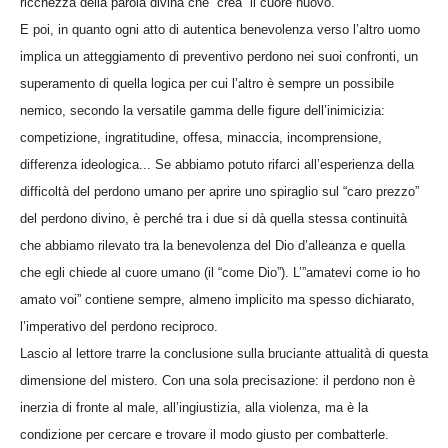
ricchezza della parola divina che “crea” il cuore nuovo.
E poi, in quanto ogni atto di autentica benevolenza verso l’altro uomo
implica un atteggiamento di preventivo perdono nei suoi confronti, un
superamento di quella logica per cui l’altro è sempre un possibile
nemico, secondo la versatile gamma delle figure dell’inimicizia:
competizione, ingratitudine, offesa, minaccia, incomprensione,
differenza ideologica... Se abbiamo potuto rifarci all’esperienza della
difficoltà del perdono umano per aprire uno spiraglio sul “caro prezzo”
del perdono divino, è perché tra i due si dà quella stessa continuità
che abbiamo rilevato tra la benevolenza del Dio d’alleanza e quella
che egli chiede al cuore umano (il “come Dio”). L’”amatevi come io ho
amato voi” contiene sempre, almeno implicito ma spesso dichiarato,
l’imperativo del perdono reciproco.
Lascio al lettore trarre la conclusione sulla bruciante attualità di questa
dimensione del mistero. Con una sola precisazione: il perdono non è
inerzia di fronte al male, all’ingiustizia, alla violenza, ma è la
condizione per cercare e trovare il modo giusto per combatterle.