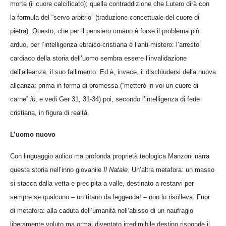
morte (il cuore calcificato); quella contraddizione che Lutero dirà con
la formula del “servo arbitrio” (traduzione concettuale del cuore di
pietra). Questo, che per il pensiero umano è forse il problema più
arduo, per l’intelligenza ebraico-cristiana è l’anti-mistero: l’arresto
cardiaco della storia dell’uomo sembra essere l’invalidazione
dell’alleanza, il suo fallimento. Ed è, invece, il dischiudersi della nuova
alleanza: prima in forma di promessa (“metterò in voi un cuore di
carne”
ib
, e vedi Ger 31, 31-34) poi, secondo l’intelligenza di fede
cristiana, in figura di realtà.
L’uomo nuovo
Con linguaggio aulico ma profonda proprietà teologica Manzoni narra
questa storia nell’inno giovanile
Il Natale
. Un’altra metafora: un masso
si stacca dalla vetta e precipita a valle, destinato a restarvi per
sempre se qualcuno – un titano da leggenda! – non lo risolleva. Fuor
di metafora: alla caduta dell’umanità nell’abisso di un naufragio
liberamente voluto ma ormai diventato irredimibile destino risponde il