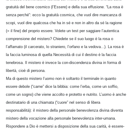
gratuità del bene cosmico (l’Essere) e della sua effusione. “La rosa è
senza perché”: ecco la gratuità cosmica, che vuol dire mancanza di
scopi, vuol dire qualcosa che ha in sé e non in altro da sé la ragione
(= il fine) del proprio essere. Volete un test per saggiare l’autentica
comprensione del mistero? Chiedete se il suo luogo è la rosa o
l’affamato (il carcerato, lo straniero, l’orfano e la vedova...). La rosa è
la faccia luminosa di quella Necessità di cui il destino è la faccia
tenebrosa. Il mistero è invece la con-discendenza divina in forma di
libertà, cioè di persona.
Ma di questo mistero l’uomo non è soltanto il terminale in quanto
essere debole (“carne” dice la bibbia: come l’erba, come un soffio,
come un sogno) che viene accolto e protetto e nutrito. L’uomo è anche
destinatario di una chiamata (“cuore” nel senso di libera
responsabilità): il mistero della personale benevolenza divina diventa
mistero della vocazione alla personale benevolenza inter-umana.
Rispondere a Dio è mettersi a disposizione della sua carità, è essere-