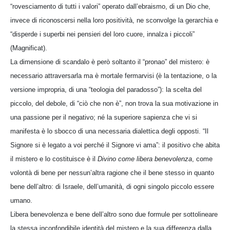
“rovesciamento di tutti i valori” operato dall’ebraismo, di un Dio che,
invece di riconoscersi nella loro positività, ne sconvolge la gerarchia e
“disperde i superbi nei pensieri del loro cuore, innalza i piccoli”
(Magnificat).
La dimensione di scandalo è però soltanto il “pronao” del mistero: è
necessario attraversarla ma è mortale fermarvisi (è la tentazione, o la
versione impropria, di una “teologia del paradosso”): la scelta del
piccolo, del debole, di “ciò che non è”, non trova la sua motivazione in
una passione per il negativo; né la superiore sapienza che vi si
manifesta è lo sbocco di una necessaria dialettica degli opposti. “Il
Signore si è legato a voi perché il Signore vi ama”: il positivo che abita
il mistero e lo costituisce è il
Divino come libera benevolenza
, come
volontà di bene per nessun’altra ragione che il bene stesso in quanto
bene dell’altro: di Israele, dell’umanità, di ogni singolo piccolo essere
umano.
Libera benevolenza e bene dell’altro sono due formule per sottolineare
la stessa inconfondibile identità del mistero e la sua differenza dalla