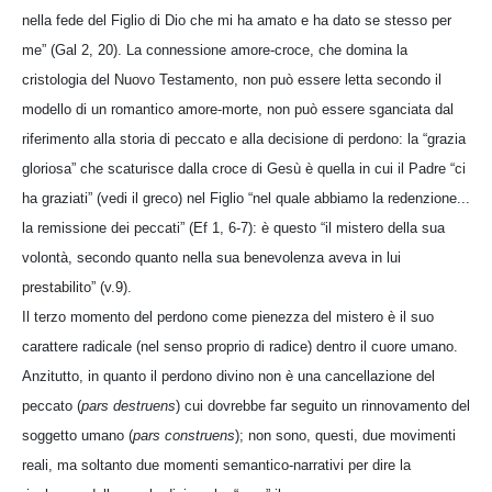
nella fede del Figlio di Dio che mi ha amato e ha dato se stesso per
me” (Gal 2, 20). La connessione amore-croce, che domina la
cristologia del Nuovo Testamento, non può essere letta secondo il
modello di un romantico amore-morte, non può essere sganciata dal
riferimento alla storia di peccato e alla decisione di perdono: la “grazia
gloriosa” che scaturisce dalla croce di Gesù è quella in cui il Padre “ci
ha graziati” (vedi il greco) nel Figlio “nel quale abbiamo la redenzione...
la remissione dei peccati” (Ef 1, 6-7): è questo “il mistero della sua
volontà, secondo quanto nella sua benevolenza aveva in lui
prestabilito” (v.9).
Il terzo momento del perdono come pienezza del mistero è il suo
carattere radicale (nel senso proprio di radice) dentro il cuore umano.
Anzitutto, in quanto il perdono divino non è una cancellazione del
peccato (
pars destruens
) cui dovrebbe far seguito un rinnovamento del
soggetto umano (
pars construens
); non sono, questi, due movimenti
reali, ma soltanto due momenti semantico-narrativi per dire la