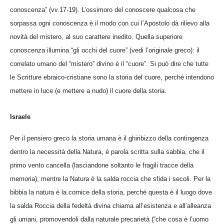
conoscenza” (vv.17-19). L’ossimoro del conoscere qualcosa che
sorpassa ogni conoscenza è il modo con cui l’Apostolo dà rilievo alla
novità del mistero, al suo carattere inedito. Quella superiore
conoscenza illumina “gli occhi del cuore” (vedi l’originale greco): il
correlato umano del “mistero” divino è il “cuore”. Si può dire che tutte
le Scritture ebraico-cristiane sono la storia del cuore, perché intendono
mettere in luce (e mettere a nudo) il cuore della storia.
Israele
Per il pensiero greco la storia umana è il ghiribizzo della contingenza
dentro la necessità della Natura, è parola scritta sulla sabbia, che il
primo vento cancella (lasciandone soltanto le fragili tracce della
memoria), mentre la Natura è la salda roccia che sfida i secoli. Per la
bibbia la natura è la cornice della storia, perché questa è il luogo dove
la salda Roccia della fedeltà divina chiama all’esistenza e all’alleanza
gli umani, promovendoli dalla naturale precarietà (“che cosa è l’uomo