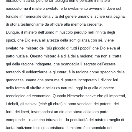
ebraico-cristiano; perché far teologia non è pensare il mistero
nascosto ma il mistero svelato, e lo svelamento avviene lì dove sul
fondale immemoriale della vita del genere umano si scrive una pagina
di storia testimoniante da affidare alla memoria credente.
Dunque, il mistero dell’uomo minuscolo perduto nell’infinità degli
spazi, che Dio eleva all’altezza della somiglianza con sé, viene
svelato nel mistero del “più piccolo di tutti i popoli” che Dio eleva al
patto nuziale. Questo mistero è aldilà della ragione; ma non si tratta
qui della ragione indagante, che scandaglia il segreto dell’essere
tentando di evidenziarne le giunture; è la ragione come specchio della
grandezza umana che presume di portare incorporato il divino: ieri
nella forma di vitalità e bellezza naturali, oggi in quella di potere
tecnologico ed economico. Quando Nietzsche scrive che gli impotenti,
i deboli, gli schiavi (cioè gli ebrei) si sono vendicati dei potenti, dei
forti, dei liberi, inventandosi un dio che stava dalla loro parte,
comprende – o almeno intravede – la peculiarità del mistero meglio di
tanta tradizione teologica cristiana: il mistero è lo scandalo del