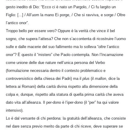
gesto inedito di Dio: “Ecco ci è nato un Pargolo, / Ci fu largito un
Figlio: [...] / All’uom la mano Ei porge, / Che si ravviva, e sorge / Oltre
l’antico onor”.
Troppo bello per essere vero? Oppure è la verità che vince il bel
sogno, che supera l’attesa? Che non s’accontenta di ricostruire l’uomo
sulle e dalle macerie del suo fallimento ma lo solleva “
oltre
l’antico
onor”? È questo il “mistero” che Paolo contempla. Non l’Incarnazione
come unione delle due nature nell’unica persona del Verbo
(formulazione necessaria dentro il contesto problematico e
controversistico della chiesa dei Padri) ma il
plus
(il
mallon
, dice la
lettera ai Romani) della carità divina rispetto alla dimensione della
colpa e, dunque, rispetto alla statura di quella prima carità che aveva
dato vita all’alleanza. Il per-dono è l’iper-dono (il “per” ha qui valore
intensivo).
Lo è dal versante di chi perdona: la gratuità dell’alleanza, che consiste
nel dare senza previo merito da parte di chi riceve, deve superare se