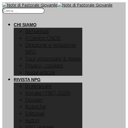
CHI SIAMO
Benvenuti
Il Centro CNOS
Direzione e redazione
NPG
Tour essenziale & News
Privacy - cookies
Nuovi articoli
RIVISTA NPG
In generale
Annate (1967-2026)
Dossier
Rubriche
Editoriali
Autori
NPG Vintage