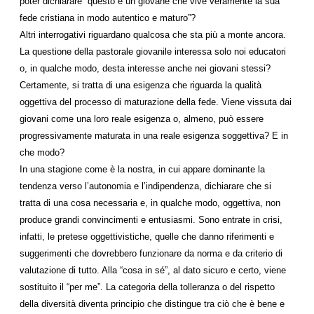
poter dichiarare “questo è un giovane che vive veramente la sua
fede cristiana in modo autentico e maturo”?
Altri interrogativi riguardano qualcosa che sta più a monte ancora.
La questione della pastorale giovanile interessa solo noi educatori
o, in qualche modo, desta interesse anche nei giovani stessi?
Certamente, si tratta di una esigenza che riguarda la qualità
oggettiva del processo di maturazione della fede. Viene vissuta dai
giovani come una loro reale esigenza o, almeno, può essere
progressivamente maturata in una reale esigenza soggettiva? E in
che modo?
In una stagione come è la nostra, in cui appare dominante la
tendenza verso l’autonomia e l’indipendenza, dichiarare che si
tratta di una cosa necessaria e, in qualche modo, oggettiva, non
produce grandi convincimenti e entusiasmi. Sono entrate in crisi,
infatti, le pretese oggettivistiche, quelle che danno riferimenti e
suggerimenti che dovrebbero funzionare da norma e da criterio di
valutazione di tutto. Alla “cosa in sé”, al dato sicuro e certo, viene
sostituito il “per me”. La categoria della tolleranza o del rispetto
della diversità diventa principio che distingue tra ciò che è bene e