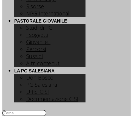
Risorse
NPG International
PASTORALE GIOVANILE
Studi di PG
I soggetti
Giovani e...
Percorsi
Sussidi
Altri contenuti
LA PG SALESIANA
Don Bosco
PG Salesiana
Uffici CISI
Documentazione CISI