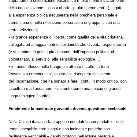
soprattutto la celebrazione eucaristica (molto meno il sacramento
della riconciliazione… quasi affatto gli altri sacramenti…), legato
alla esperienza biblica (recuperata nella preghiera personale e
comunitaria e nella riflessione personale e di gruppo… con una
certa selezione);
• la grande esperienza di libertà, come qualità della vita cristiana,
collegata ad atteggiamenti di solidarietà che diventa responsabilità
(e si esprime in gesti i più disparati: dall’impegno politico, al
volontariato, al servizio, alla sensibilità ecologica…);
• in modo riflesso nelle frange più attente e colte, la forte
“coscienza ermeneutica”, legata alla riscoperta dell’evento
dell’Incarnazione, che ha portato a fare i conti, in modo critico, con
la cultura e ad assumere l’esistente come una specie di grande
luogo teologico (la vita).
Finalmente la pastorale giovanile diventa questione ecclesiale
Nella Chiesa italiana i fatti appena ricordati hanno prodotto – con
tempi innegabilmente lunghi e con incidenze pratiche non
facilmente verificabili – cambi profondi nell’azione pastorale