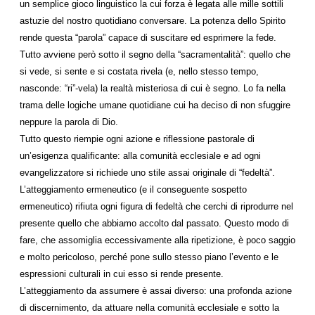
un semplice gioco linguistico la cui forza è legata alle mille sottili
astuzie del nostro quotidiano conversare. La potenza dello Spirito
rende questa “parola” capace di suscitare ed esprimere la fede.
Tutto avviene però sotto il segno della “sacramentalità”: quello che
si vede, si sente e si costata rivela (e, nello stesso tempo,
nasconde: “ri”-vela) la realtà misteriosa di cui è segno. Lo fa nella
trama delle logiche umane quotidiane cui ha deciso di non sfuggire
neppure la parola di Dio.
Tutto questo riempie ogni azione e riflessione pastorale di
un’esigenza qualificante: alla comunità ecclesiale e ad ogni
evangelizzatore si richiede uno stile assai originale di “fedeltà”.
L’atteggiamento ermeneutico (e il conseguente sospetto
ermeneutico) rifiuta ogni figura di fedeltà che cerchi di riprodurre nel
presente quello che abbiamo accolto dal passato. Questo modo di
fare, che assomiglia eccessivamente alla ripetizione, è poco saggio
e molto pericoloso, perché pone sullo stesso piano l’evento e le
espressioni culturali in cui esso si rende presente.
L’atteggiamento da assumere è assai diverso: una profonda azione
di discernimento, da attuare nella comunità ecclesiale e sotto la