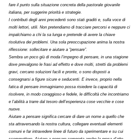
fare il punto sulla situazione concreta della pastorale giovanile
italiana, per suggerire priorità e strategie.
I contributi degli anni precedenti sono stati graditi e, sulla voce di
molti lettori, utili. Non pretendiamo di tracciare percorsi e neppure ci
impalchiamo a chi la sa lunga e pretende di avere la chiave
risolutiva dei problemi. Una sola preoccupazione anima la nostra
riflessione: sollecitare e aiutare a “pensare”.
Sembra un poco giù di moda l’impegno di pensare, in una stagione
dove prevalgono le frasi ad effetto e dove molti, stretti da problemi
gravi, cercano soluzioni facili e pronte, o sono disposti a
consegnarsi a figure sicure e seducenti. E invece, proprio nella
fatica di pensare immaginiamo possa risiedere la capacità di
risolvere, in modo coraggioso e fedele, le difficoltà che incontriamo
e l’abilità a trarre dal tesoro dell’esperienza cose vecchie e cose
nuove.
Aiutare a pensare significa cercare di dare un nome a quello che
sta attraversando la nostra cultura, collegare eventuali elementi
comuni e far intravedere linee di futuro da sperimentare e su cui
scommettere. Aiutare a pensare comporta anche la presa d’atto