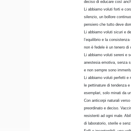
deciso di educare così anche 
Li abbiamo voluti forti e co
silenzio, un bollore continu
pensiero che tutto deve dom
Li abbiamo voluti sicuri e d
l’equilibrio e la consistenza
non è fedele è un tenero di 
Li abbiamo voluti sereni e 
anestesia emotiva, senza sp
e non sempre sono immerita
Li abbiamo voluti perfetti e r
le pettinature di tendenza e 
esemplari, solo minati da un
Con anticorpi naturali verso
preordinato e deciso. Vaccina
resistenti ad ogni male. Abi
di laboratorio, sterile e se
Folli e incontenibili, una vo