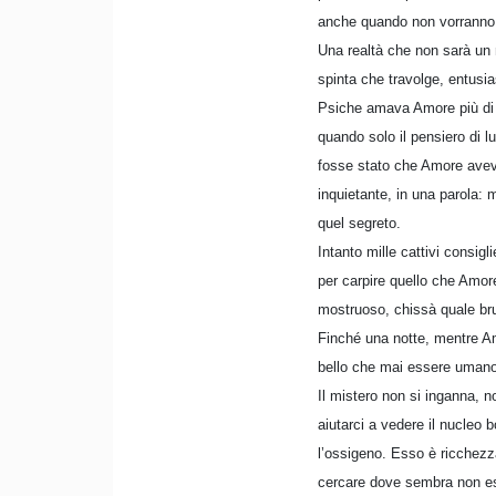
anche quando non vorranno
Una realtà che non sarà un 
spinta che travolge, entusia
Psiche amava Amore più di s
quando solo il pensiero di l
fosse stato che Amore aveva
inquietante, in una parola: m
quel segreto.
Intanto mille cattivi consigl
per carpire quello che Amore
mostruoso, chissà quale bru
Finché una notte, mentre Am
bello che mai essere umano
Il mistero non si inganna, n
aiutarci a vedere il nucleo 
l’ossigeno. Esso è ricchezza
cercare dove sembra non ess