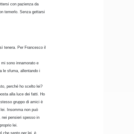
ettersi con pazienza da
non temerlo. Senza gettarsi
sì tenera. Per Francesco il
he mi sono innamorato e
 le sfuma, allentando i
to, perché ho scelto lei?
sta alla luce dei fatti. Ho
o stesso gruppo di amici è
i lei. Insomma non può
, nei pensieri spesso in
roprio lei.
l che sento per lei, è