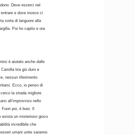
ndono. Deve esserci nel
entrare e dove invece ci
ta sorta di languore alla
rgilla. Poi ho capito e ora
nirsi è aiutato anche dalle
 Camilla tira giù duro e
nte, nessun riferimento
entarsi. Ecco, io penso di
cerco la strada migliore.
arsi all’improvviso nello
uori poi, è buio. Il
e esista un misterioso gioco
abilità incredibile che
i esseri umani unite saranno