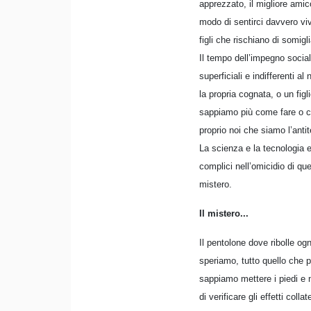
apprezzato, il migliore amic
modo di sentirci davvero viv
figli che rischiano di somigl
Il tempo dell’impegno social
superficiali e indifferenti a
la propria cognata, o un fig
sappiamo più come fare o co
proprio noi che siamo l’anti
La scienza e la tecnologia e
complici nell’omicidio di q
mistero.
Il mistero...
Il pentolone dove ribolle og
speriamo, tutto quello che 
sappiamo mettere i piedi e n
di verificare gli effetti co