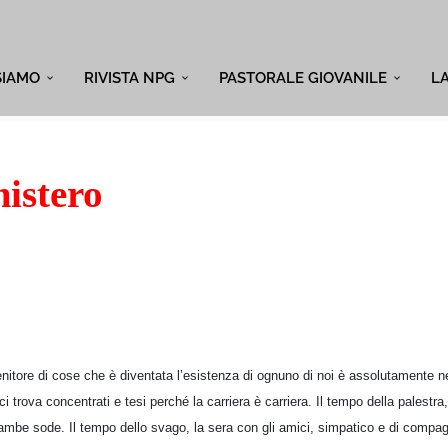
SIAMO
RIVISTA NPG
PASTORALE GIOVANILE
L
mistero
tenitore di cose che è diventata l’esistenza di ognuno di noi è assolutamente 
 ci trova concentrati e tesi perché la carriera è carriera. Il tempo della palestra,
gambe sode. Il tempo dello svago, la sera con gli amici, simpatico e di compag