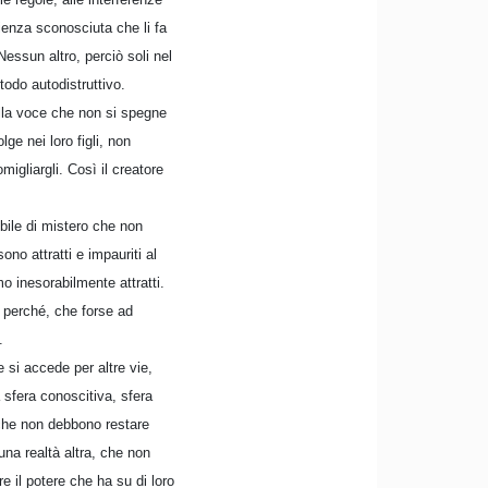
ienza sconosciuta che li fa
essun altro, perciò soli nel
odo autodistruttivo.
ella voce che non si spegne
ge nei loro figli, non
gliargli. Così il creatore
ibile di mistero che non
no attratti e impauriti al
o inesorabilmente attratti.
e perché, che forse ad
.
 si accede per altre vie,
a sfera conoscitiva, sfera
 che non debbono restare
una realtà altra, che non
e il potere che ha su di loro