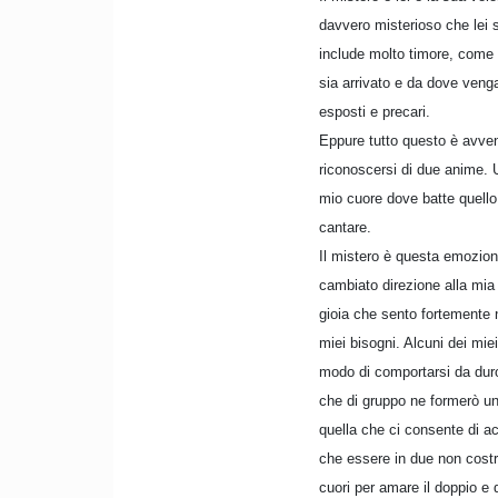
davvero misterioso che lei 
include molto timore, come
sia arrivato e da dove veng
esposti e precari.
Eppure tutto questo è avvenu
riconoscersi di due anime. U
mio cuore dove batte quello
cantare.
Il mistero è questa emozion
cambiato direzione alla mia 
gioia che sento fortemente 
miei bisogni. Alcuni dei mi
modo di comportarsi da duro
che di gruppo ne formerò un a
quella che ci consente di a
che essere in due non costr
cuori per amare il doppio e 