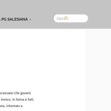
A PG SALESIANA
necessario che governi
 invece, in forma e forti,
nia, informato e