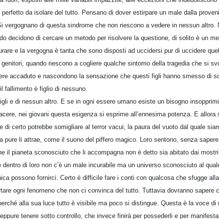
perfetto da isolare del tutto. Pensano di dover estirpare un male dalla proven
 Si vergognano di questa sindrome che non riescono a vedere in nessun altro. N
 decidono di cercare un metodo per risolvere la questione, di solito è un met
curare e la vergogna è tanta che sono disposti ad uccidersi pur di uccidere qu
genitori, quando riescono a cogliere qualche sintomo della tragedia che si svol
e accaduto e nascondono la sensazione che questi figli hanno smesso di somi
l fallimento è figlio di nessuno.
figli e di nessun altro. E se in ogni essere umano esiste un bisogno insopprim
ere, nei giovani questa esigenza si esprime all’ennesima potenza. E allora so
i certo potrebbe somigliare al terror vacui, la paura del vuoto dal quale siam
ta pure li attrae, come il suono del piffero magico. Loro sentono, senza saper
 che il pianeta sconosciuto che li accompagna non è detto sia abitato dai mostri
 dentro di loro non c’è un male incurabile ma un universo sconosciuto al quale
ica possono fornirci. Certo è difficile fare i conti con qualcosa che sfugge all
rtare ogni fenomeno che non ci convinca del tutto. Tuttavia dovranno sapere
 perché alla sua luce tutto è visibile ma poco si distingue. Questa è la voce di 
pure tenere sotto controllo, che invece finirà per possederli e per manifestar