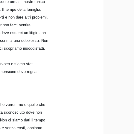
ssere ormai il nostro unico
 Il tempo della famiglia,
rti e non dare altri problemi.
r non farci sentire
 deve esserci un litigio con
stessi mai una debolezza. Non
i scopriamo insoddisfatti,
uivoco e siamo stati
imensione dove regna il
o che vorremmo e quello che
neta sconosciuto dove non
. Non ci siamo dati il tempo
ia e senza costi, abbiamo