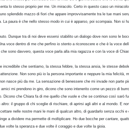
senta lo stesso proprio per me. Un miracolo. Certo in questo caso un miracolo
 uno splendido mazzo di fiori che appare improvvisamente tra le tue mani se
a. La paura è che nello stesso modo in cui è apparso, poi scompaia. Non si ha
to. Dunque tra di noi deve essersi stabilito un dialogo dove non sono le bocch
na voce dentro di me che perfino io stento a riconoscere e che è la voce della
 che sono davvero, questa voce parla alla mia ragazza e con la voce di Chiar
e incredibile che sentiamo, la stessa febbre, la stessa ansia, le stesse debol
attenzione. Non sono più io la persona importante e neppure la mia felicità, m
non nasce più da me. La sensazione di benessere che mi invade non parte più
ei amici mi prendono in giro, dicono che sono intenerito come un pezzo di bur
. Dicono che Chiara fa di me quello che vuole e che se continuo così sarò fuo
ltro: il gruppo di chi sceglie di rischiare, di aprirsi agli altri e al mondo. E 
ccettare nelle nostre mani le mani di qualcun altro, di guardarlo senza occhi 
inge a dividere ma permette di moltiplicare. Ho due bocche per cantare, quatt
due volte la speranza e due volte il coraggio e due volte la gioia.