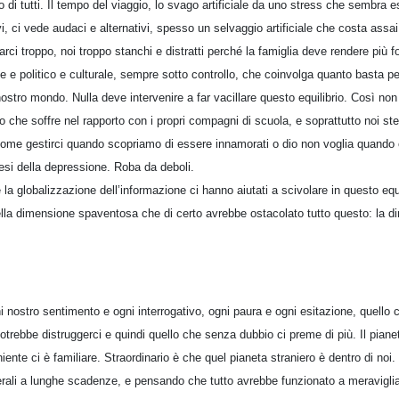
o di tutti. Il tempo del viaggio, lo svago artificiale da uno stress che sembra e
i, ci vede audaci e alternativi, spesso un selvaggio artificiale che costa assai.
iarci troppo, noi troppo stanchi e distratti perché la famiglia deve rendere più fo
e e politico e culturale, sempre sotto controllo, che coinvolga quanto basta pe
l nostro mondo. Nulla deve intervenire a far vacillare questo equilibrio. Così non
lio che soffre nel rapporto con i propri compagni di scuola, e soprattutto noi 
me gestirci quando scopriamo di essere innamorati o dio non voglia quando c
tesi della depressione. Roba da deboli.
 la globalizzazione dell’informazione ci hanno aiutati a scivolare in questo eq
uella dimensione spaventosa che di certo avrebbe ostacolato tutto questo: la d
ni nostro sentimento e ogni interrogativo, ogni paura e ogni esitazione, quell
potrebbe distruggerci e quindi quello che senza dubbio ci preme di più. Il pia
iente ci è familiare. Straordinario è che quel pianeta straniero è dentro di noi
llaterali a lunghe scadenze, e pensando che tutto avrebbe funzionato a meravigl