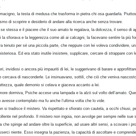
.
macigno, la testa di medusa che trasforma in pietra chi osa guardarla. Piutto
smo di scoprire e desiderio di andare alla ricerca anche senza trovare.
e stessa e il piacere che il suo amato le regalava, la dolcezza, il senso di 
ui la sfiorava e la leggerezza come ali ai calcagni, la facevano sentire la più f
 tenuto per sé una piccola parte, che neppure con lei voleva condividere, un
isteriosa. Ed era stato inutile insistere, supplicare, cercare di strappare con 
ieri, invidiosi o ancora più impauriti di lei, le suggerivano di barare e approfit
 cercava di nasconderle. Le insinuavano, sottili, che ciò che veniva nascosto e
ttezza, quale demonio si celava e giaceva accanto a lei.
ore dormiva, Psiche accese una lampada e la alzò sul volto dell’amato. Quel c
 avesse contemplato ma fu anche l’ultima volta che lo vide.
on si tradisce il mistero. Va rispettato e sfiorato con cautela, a occhi chiusi,
bollente nel profondo. Il mistero non ingoia, non avvolge per sempre nelle sue s
 che spinge ad andare oltre la superficie, ad usare altri sensi, a scovare i prof
erci niente. Esso insegna la pazienza, la capacità di ascoltare e comprende