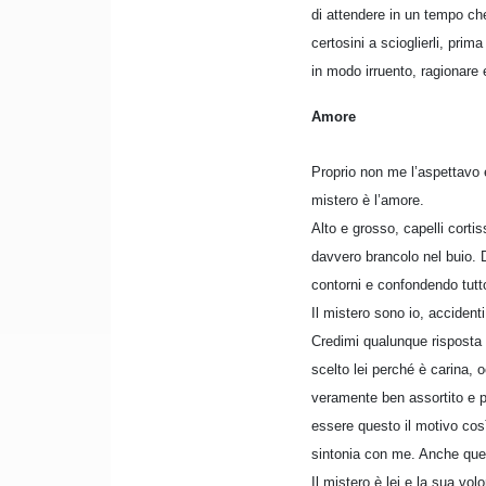
di attendere in un tempo che
certosini a scioglierli, pri
in modo irruento, ragionare e
Amore
Proprio non me l’aspettavo 
mistero è l’amore.
Alto e grosso, capelli cort
davvero brancolo nel buio. 
contorni e confondendo tutt
Il mistero sono io, accident
Credimi qualunque risposta i
scelto lei perché è carina, 
veramente ben assortito e 
essere questo il motivo così
sintonia con me. Anche ques
Il mistero è lei e la sua vol