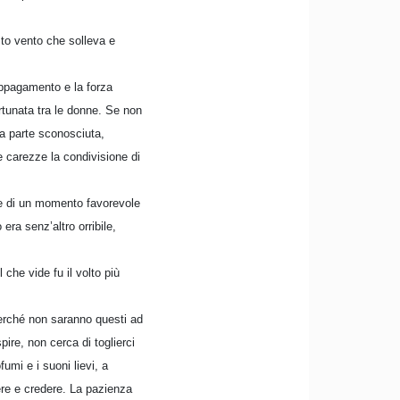
sto vento che solleva e
appagamento e la forza
ortunata tra le donne. Se non
a parte sconosciuta,
le carezze la condivisione di
tare di un momento favorevole
ra senz’altro orribile,
he vide fu il volto più
 perché non saranno questi ad
pire, non cerca di toglierci
umi e i suoni lievi, a
re e credere. La pazienza