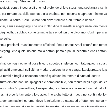
i nostri figli. Stranieri al mistero.
raggiosi, senza insegnargli che nel profondo di loro stessi una sostanza vischi
o, per tornare su, dallo stomaco alla trachea, non appena si apra un minimo va
inare: la paura. Così il cuore non deve tremare e chi trema è un vile.
ecisi, senza insegnargli che una moltitudine di insetti si aggira nella loro me
 degli edifici, i dubbi, come termiti e tarli e roditori che divorano. Così il pens
cervello.
senza problemi, massimamente efficienti, fino a narcotizzarli perché non temes
iegargli che qualcuno che molla ceffoni prima o poi si incontra e che i ceffo
ti.
ifiniti con ogni optional possibile, lo scooter, il telefonino, il tatuaggio, la sci
gli abiti omologati sull’ultima moda. L’università e lo svago. La sigaretta e la p
a terribile fragilità nascosta perché qualcuno ha tentato di vuotarli dentro.
 tutto ciò che non sia spiegabile e comprensibile, ben tenuto negli argini del c
ti contro l’imprevedibile, l’inaspettato, la soluzione che esce fuori dal calcolo
lissimi e perfettamente a loro agio, fino a che tutto si muova nei confini del lo
nza contaminazioni esterne, dove la relazione tra causa ed effetto non riserva 
lta fuori, esposti alle mille variabili impazzite, alle eccezioni che indeboliscono 