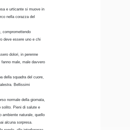
osa e urticante si muove in
rco nella corazza del
nte, compromettendo
iero deve essere uno e chi
sero dolori, in perenne
ni fanno male, male davvero
arpa della squadra del cuore,
alestra. Bellissimi
orso normale della giornata,
 solito. Pieni di salute e
ro ambiente naturale, quello
mai alcuna sorpresa.
le regole, alle interferenze