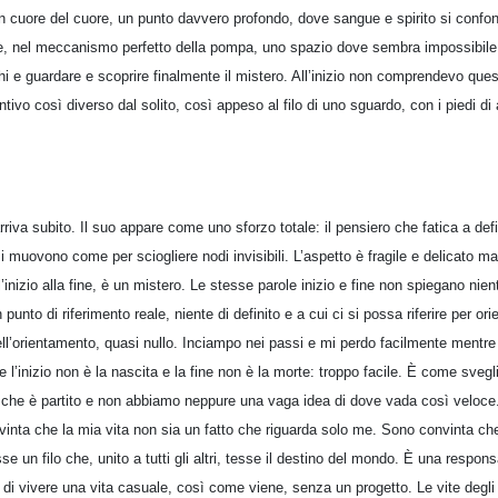
 cuore del cuore, un punto davvero profondo, dove sangue e spirito si confo
e, nel meccanismo perfetto della pompa, uno spazio dove sembra impossibile 
chi e guardare e scoprire finalmente il mistero. All’inizio non comprendevo ques
ivo così diverso dal solito, così appeso al filo di uno sguardo, con i piedi di a
rriva subito. Il suo appare come uno sforzo totale: il pensiero che fatica a defi
i muovono come per sciogliere nodi invisibili. L’aspetto è fragile e delicato ma
ll’inizio alla fine, è un mistero. Le stesse parole inizio e fine non spiegano nie
unto di riferimento reale, niente di definito e a cui ci si possa riferire per ori
l’orientamento, quasi nullo. Inciampo nei passi e mi perdo facilmente mentre 
 l’inizio non è la nascita e la fine non è la morte: troppo facile. È come svegli
che è partito e non abbiamo neppure una vaga idea di dove vada così veloce. F
inta che la mia vita non sia un fatto che riguarda solo me. Sono convinta ch
se un filo che, unito a tutti gli altri, tesse il destino del mondo. È una respons
 di vivere una vita casuale, così come viene, senza un progetto. Le vite degl