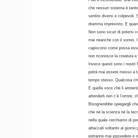
che nessun sistema è tanto 
sentire diversi e colpevoli.
dramma imprevisto. E quando
Non sono sicuri di potersi 
mai neanche con il sonno. I 
capiscono come possa esser
non riconosce la creatura e i
Invece questi sono i nostri 
potrà mai essere messo a tac
tempo stesso. Qualcosa che d
E quella voce che li annien
attenderli non c’è l’orrore,
Bisognerebbe spiegargli che
che né la scienza né la tecn
nella quale cerchiamo di po
attaccati soltanto al giorno
potranno mai possedere e nep