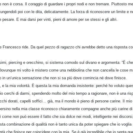
 non è corsa. Il coraggio di guardare i propri nodi e non tremare. Piuttosto m
ma ungendoli poi con le dita, delicatamente. La forza di riconoscere un limite e 
 pesare. E mai darsi per vinti, pieni di amore per se stessi e gli altri.
e Francesco ride. Da quel pezzo di ragazzo chi avrebbe detto una risposta co
issimi, piercing e orecchino, si sistema comodo sul divano e argomenta: “È c
Dovunque mi volto è mistero come una nebbiolina che non cancella le cose ma
o in un’unica sensazione che non si sa più dove comincia né dove finisce.
i, e la mia volontà. È questa la mia domanda insistente: perché ho voluto ques
o cerchi di darmi, spendendo molto del mio tempo a ragionare, non è una rispo
occhi dorati, capelli soffici… già, ma il mondo è pieno di persone carine. Il mi
persino nella mia classe riconosco chiaramente compagne anche più carine d
 come non può essere il fatto che sia dolce nei modi, intelligente nei discorsi
ta combinazione di qualità non è tanto unica da poter spiegare che io voglia p
ontà che finisce per coincidere con la mia. Se è già incredibile che io senta que