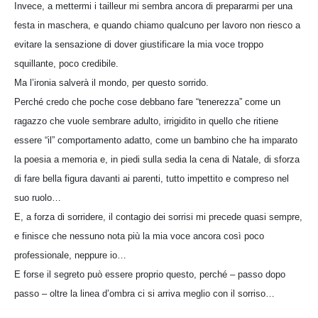
Invece, a mettermi i tailleur mi sembra ancora di prepararmi per una
festa in maschera, e quando chiamo qualcuno per lavoro non riesco a
evitare la sensazione di dover giustificare la mia voce troppo
squillante, poco credibile.
Ma l’ironia salverà il mondo, per questo sorrido.
Perché credo che poche cose debbano fare “tenerezza” come un
ragazzo che vuole sembrare adulto, irrigidito in quello che ritiene
essere “il” comportamento adatto, come un bambino che ha imparato
la poesia a memoria e, in piedi sulla sedia la cena di Natale, di sforza
di fare bella figura davanti ai parenti, tutto impettito e compreso nel
suo ruolo…
E, a forza di sorridere, il contagio dei sorrisi mi precede quasi sempre,
e finisce che nessuno nota più la mia voce ancora così poco
professionale, neppure io…
E forse il segreto può essere proprio questo, perché – passo dopo
passo – oltre la linea d’ombra ci si arriva meglio con il sorriso…