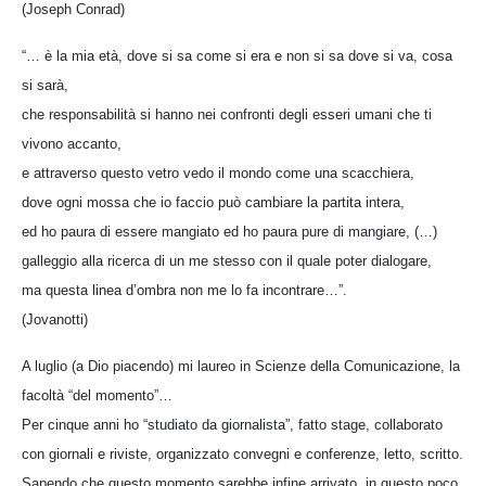
(Joseph Conrad)
“… è la mia età, dove si sa come si era e non si sa dove si va, cosa
si sarà,
che responsabilità si hanno nei confronti degli esseri umani che ti
vivono accanto,
e attraverso questo vetro vedo il mondo come una scacchiera,
dove ogni mossa che io faccio può cambiare la partita intera,
ed ho paura di essere mangiato ed ho paura pure di mangiare, (…)
galleggio alla ricerca di un me stesso con il quale poter dialogare,
ma questa linea d’ombra non me lo fa incontrare…”.
(Jovanotti)
A luglio (a Dio piacendo) mi laureo in Scienze della Comunicazione, la
facoltà “del momento”…
Per cinque anni ho “studiato da giornalista”, fatto stage, collaborato
con giornali e riviste, organizzato convegni e conferenze, letto, scritto.
Sapendo che questo momento sarebbe infine arrivato, in questo poco