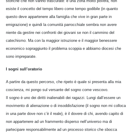
storiche che non vanno trascurate: è una zona molto povera, non
esiste il concetto del tempo libero come tempo godibile (in quanto
questo deve appartenere alla famiglia che vive in gran parte in
emigrazione) e quindi la comunità parrocchiale sembra non avere
niente da gestire nei confronti dei giovani se non il cammino del
catechismo. Ma con la maggior istruzione e il maggior benessere
economico sopraggiunto il problema scoppia e abbiamo diocesi che
sono impreparate.
I sogni sull’oratorio
A partire da questo percorso, che ripeto è quale si presenta alla mia
coscienza, mi pongo sul versante del sogno come vescovo.
Il sogno è uno dei diritti inalienabili dei ragazzi. Lungi dall’essere un
movimento di alienazione o di insoddisfazione (il sogno non mi colloca
in una parte dove non c’è il reale), è il dovere di chi, avendo capito di
non appartenere ad un frammento disperso nell’universo ma di
partecipare responsabilmente ad un processo storico che sbocca