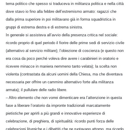
tema politico che spesso si traduceva in militanza politica e nella città
dove stavo io fino alla febbre dell’estremismo armato: ragazzi che
dalla prima superiore in poi militavano già in forma squadristica in
gruppi di estrema destra e di estrema sinistra.
In generale si assisteva all’avvio della presenza critica nel sociale:
ricordo proprio di quel periodo il fiorire delle prime sedi di servizio civile
(alternativo al servizio militare); l’obiezione di coscienza (e questo non
era cosa da poco perché voleva dire avere i carabinieri in oratorio e
ricevere minacce in maniera nemmeno tanto velata); la scelta non
violenta (contrastata da alcuni uomini della Chiesa, ma che diventava
necessaria per offrire un cammino alternativo forte alla militanza
armata); il pullulare delle radio libere.
– Altro elemento che non vorrei dimenticare era l’attenzione in questa
fase a liberare l’oratorio da impronte tradizionali marcatamente
pietistiche per aprirli a più grandi e innovative esperienze di
celebrazione, di preghiera, di spiritualità: ricordo punti forza delle
celebrazioni liturgiche e i dibattiti che ne ruotavano attorno, ma ricordo