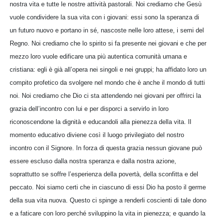
nostra vita e tutte le nostre attività pastorali. Noi crediamo che Gesù
vuole condividere la sua vita con i giovani: essi sono la speranza di
un futuro nuovo e portano in sé, nascoste nelle loro attese, i semi del
Regno. Noi crediamo che lo spirito si fa presente nei giovani e che per
mezzo loro vuole edificare una più autentica comunità umana e
cristiana: egli è già all’opera nei singoli e nei gruppi; ha affidato loro un
compito profetico da svolgere nel mondo che è anche il mondo di tutti
noi. Noi crediamo che Dio ci sta attendendo nei giovani per offrirci la
grazia dell’incontro con lui e per disporci a servirlo in loro
riconoscendone la dignità e educandoli alla pienezza della vita. Il
momento educativo diviene così il luogo privilegiato del nostro
incontro con il Signore. In forza di questa grazia nessun giovane può
essere escluso dalla nostra speranza e dalla nostra azione,
soprattutto se soffre l’esperienza della povertà, della sconfitta e del
peccato. Noi siamo certi che in ciascuno di essi Dio ha posto il germe
della sua vita nuova. Questo ci spinge a renderli coscienti di tale dono
e a faticare con loro perché sviluppino la vita in pienezza; e quando la