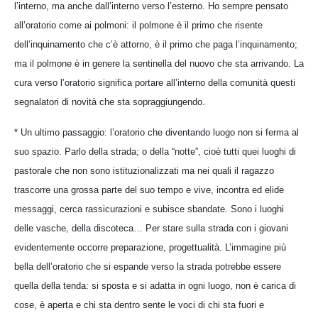
l’interno, ma anche dall’interno verso l’esterno. Ho sempre pensato
all’oratorio come ai polmoni: il polmone è il primo che risente
dell’inquinamento che c’è attorno, è il primo che paga l’inquinamento;
ma il polmone è in genere la sentinella del nuovo che sta arrivando. La
cura verso l’oratorio significa portare all’interno della comunità questi
segnalatori di novità che sta sopraggiungendo.
* Un ultimo passaggio: l’oratorio che diventando luogo non si ferma al
suo spazio. Parlo della strada; o della “notte”, cioè tutti quei luoghi di
pastorale che non sono istituzionalizzati ma nei quali il ragazzo
trascorre una grossa parte del suo tempo e vive, incontra ed elide
messaggi, cerca rassicurazioni e subisce sbandate. Sono i luoghi
delle vasche, della discoteca… Per stare sulla strada con i giovani
evidentemente occorre preparazione, progettualità. L’immagine più
bella dell’oratorio che si espande verso la strada potrebbe essere
quella della tenda: si sposta e si adatta in ogni luogo, non è carica di
cose, è aperta e chi sta dentro sente le voci di chi sta fuori e