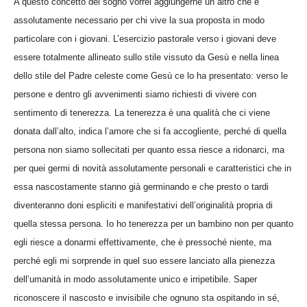
A questo concetto del sogno vorrei aggiungerne un altro che è
assolutamente necessario per chi vive la sua proposta in modo
particolare con i giovani. L’esercizio pastorale verso i giovani deve
essere totalmente allineato sullo stile vissuto da Gesù e nella linea
dello stile del Padre celeste come Gesù ce lo ha presentato: verso le
persone e dentro gli avvenimenti siamo richiesti di vivere con
sentimento di tenerezza. La tenerezza è una qualità che ci viene
donata dall’alto, indica l’amore che si fa accogliente, perché di quella
persona non siamo sollecitati per quanto essa riesce a ridonarci, ma
per quei germi di novità assolutamente personali e caratteristici che in
essa nascostamente stanno già germinando e che presto o tardi
diventeranno doni espliciti e manifestativi dell’originalità propria di
quella stessa persona. Io ho tenerezza per un bambino non per quanto
egli riesce a donarmi effettivamente, che è pressoché niente, ma
perché egli mi sorprende in quel suo essere lanciato alla pienezza
dell’umanità in modo assolutamente unico e irripetibile. Saper
riconoscere il nascosto e invisibile che ognuno sta ospitando in sé,