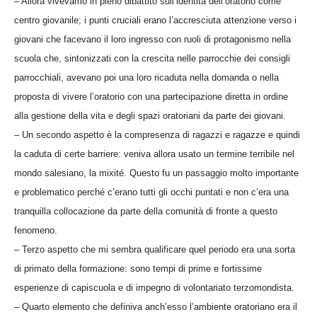
– Allora vivevamo in pieno dibattito sull’identità dell’oratorio come
centro giovanile; i punti cruciali erano l’accresciuta attenzione verso i
giovani che facevano il loro ingresso con ruoli di protagonismo nella
scuola che, sintonizzati con la crescita nelle parrocchie dei consigli
parrocchiali, avevano poi una loro ricaduta nella domanda o nella
proposta di vivere l’oratorio con una partecipazione diretta in ordine
alla gestione della vita e degli spazi oratoriani da parte dei giovani.
– Un secondo aspetto è la compresenza di ragazzi e ragazze e quindi
la caduta di certe barriere: veniva allora usato un termine terribile nel
mondo salesiano, la mixité. Questo fu un passaggio molto importante
e problematico perché c’erano tutti gli occhi puntati e non c’era una
tranquilla collocazione da parte della comunità di fronte a questo
fenomeno.
– Terzo aspetto che mi sembra qualificare quel periodo era una sorta
di primato della formazione: sono tempi di prime e fortissime
esperienze di capiscuola e di impegno di volontariato terzomondista.
– Quarto elemento che definiva anch’esso l’ambiente oratoriano era il