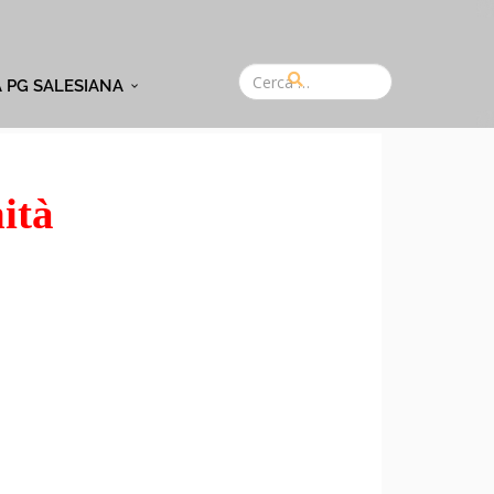
A PG SALESIANA
ità