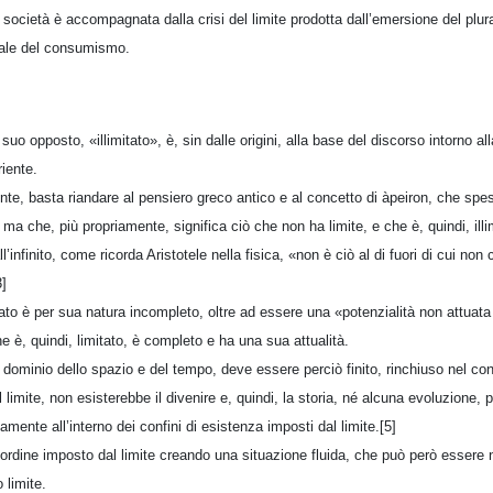
società è accompagnata dalla crisi del limite prodotta dall’emersione del plur
iale del consumismo.
 suo opposto, «illimitato», è, sin dalle origini, alla base del discorso intorno al
riente.
nte, basta riandare al pensiero greco antico e al concetto di àpeiron, che spe
ma che, più propriamente, significa ciò che non ha limite, e che è, quindi, illi
l’infinito, come ricorda Aristotele nella fisica, «non è ciò al di fuori di cui non c
3]
itato è per sua natura incompleto, oltre ad essere una «potenzialità non attuata
he è, quindi, limitato, è completo e ha una sua attualità.
 dominio dello spazio e del tempo, deve essere perciò finito, rinchiuso nel conf
 limite, non esisterebbe il divenire e, quindi, la storia, né alcuna evoluzione,
mente all’interno dei confini di esistenza imposti dal limite.[5]
 l’ordine imposto dal limite creando una situazione fluida, che può però essere
 limite.