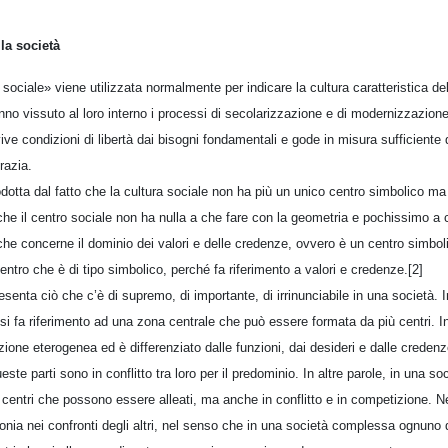
la società
sociale» viene utilizzata normalmente per indicare la cultura caratteristica 
nno vissuto al loro interno i processi di secolarizzazione e di modernizzazione
ve condizioni di libertà dai bisogni fondamentali e gode in misura sufficiente dei
razia.
otta dal fatto che la cultura sociale non ha più un unico centro simbolico ma
he il centro sociale non ha nulla a che fare con la geometria e pochissimo a c
he concerne il dominio dei valori e delle credenze, ovvero è un centro simboli
ntro che è di tipo simbolico, perché fa riferimento a valori e credenze.[2]
resenta ciò che c’è di supremo, di importante, di irrinunciabile in una società
si fa riferimento ad una zona centrale che può essere formata da più centri. Infa
ne eterogenea ed è differenziato dalle funzioni, dai desideri e dalle credenz
te parti sono in conflitto tra loro per il predominio. In altre parole, in una s
di centri che possono essere alleati, ma anche in conflitto e in competizione. N
nia nei confronti degli altri, nel senso che in una società complessa ognuno d