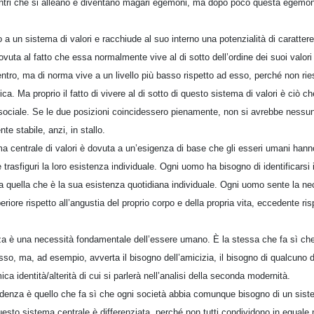
o centri che si alleano e diventano magari egemoni, ma dopo poco questa egemo
no a un sistema di valori e racchiude al suo interno una potenzialità di caratter
vuta al fatto che essa normalmente vive al di sotto dell’ordine dei suoi valori 
entro, ma di norma vive a un livello più basso rispetto ad esso, perché non ri
atica. Ma proprio il fatto di vivere al di sotto di questo sistema di valori è ciò
 sociale. Se le due posizioni coincidessero pienamente, non si avrebbe nessun 
e stabile, anzi, in stallo.
a centrale di valori è dovuta a un’esigenza di base che gli esseri umani hanno:
trasfiguri la loro esistenza individuale. Ogni uomo ha bisogno di identificars
isca quella che è la sua esistenza quotidiana individuale. Ogni uomo sente la ne
riore rispetto all’angustia del proprio corpo e della propria vita, eccedente ri
a è una necessità fondamentale dell’essere umano. È la stessa che fa sì che
sso, ma, ad esempio, avverta il bisogno dell’amicizia, il bisogno di qualcuno 
mica identità/alterità di cui si parlerà nell’analisi della seconda modernità.
enza è quello che fa sì che ogni società abbia comunque bisogno di un sistema
uesto sistema centrale è differenziata, perché non tutti condividono in eguale m