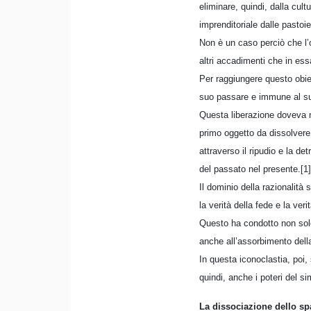
eliminare, quindi, dalla cultu
imprenditoriale dalle pastoie 
Non è un caso perciò che l’o
altri accadimenti che in es
Per raggiungere questo obiet
suo passare e immune al suo
Questa liberazione doveva n
primo oggetto da dissolvere 
attraverso il ripudio e la d
del passato nel presente.[1]
Il dominio della razionalità
la verità della fede e la veri
Questo ha condotto non solo al
anche all’assorbimento della 
In questa iconoclastia, poi, 
quindi, anche i poteri del si
La dissociazione dello sp