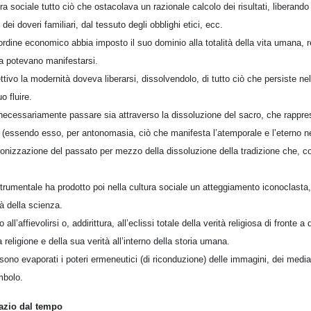
ra sociale tutto ciò che ostacolava un razionale calcolo dei risultati, liberando l
dei doveri familiari, dal tessuto degli obblighi etici, ecc.
rdine economico abbia imposto il suo dominio alla totalità della vita umana, ren
sa potevano manifestarsi.
tivo la modernità doveva liberarsi, dissolvendolo, di tutto ciò che persiste ne
 fluire.
ecessariamente passare sia attraverso la dissoluzione del sacro, che rappre
(essendo esso, per antonomasia, ciò che manifesta l’atemporale e l’eterno nell
etronizzazione del passato per mezzo della dissoluzione della tradizione che, 
 strumentale ha prodotto poi nella cultura sociale un atteggiamento iconoclasta, 
tà della scienza.
l’affievolirsi o, addirittura, all’eclissi totale della verità religiosa di fronte 
religione e della sua verità all’interno della storia umana.
sono evaporati i poteri ermeneutici (di riconduzione) delle immagini, dei mediat
mbolo.
azio dal tempo