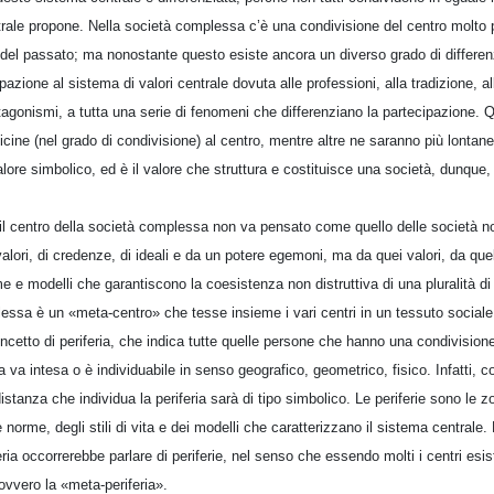
ntrale propone. Nella società complessa c’è una condivisione del centro molto 
à del passato; ma nonostante questo esiste ancora un diverso grado di differe
pazione al sistema di valori centrale dovuta alle professioni, alla tradizione, a
tagonismi, a tutta una serie di fenomeni che differenziano la partecipazione. Q
cine (nel grado di condivisione) al centro, mentre altre ne saranno più lontane
alore simbolico, ed è il valore che struttura e costituisce una società, dunque,
 il centro della società complessa non va pensato come quello delle società
valori, di credenze, di ideali e da un potere egemoni, ma da quei valori, da que
e e modelli che garantiscono la coesistenza non distruttiva di una pluralità di 
lessa è un «meta-centro» che tesse insieme i vari centri in un tessuto sociale 
oncetto di periferia, che indica tutte quelle persone che hanno una condivisio
ia va intesa o è individuabile in senso geografico, geometrico, fisico. Infatti, 
istanza che individua la periferia sarà di tipo simbolico. Le periferie sono le zo
e norme, degli stili di vita e dei modelli che caratterizzano il sistema centrale.
ria occorrerebbe parlare di periferie, nel senso che essendo molti i centri esist
, ovvero la «meta-periferia».