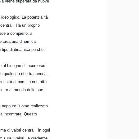
nia viene superata da nuove
e ideologico. La potenzialità
centrali. Ha un proprio
esce a compierlo, a
 che crea una dinamica
tipo di dinamica perché il
 il bisogno di incorporarsi
i in qualcosa che trascenda,
cessità di porsi in contatto
spetto al mondo delle sue
 neppure l’uomo realizzato
da incontrare. Questo
 di valori centrali. In ogni
isura i valori, le credenze,