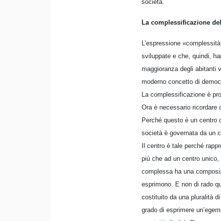
società.
La complessificazione del
L’espressione «complessità 
sviluppate e che, quindi, ha
maggioranza degli abitanti vi
moderno concetto di democ
La complessificazione è prod
Ora è necessario ricordare c
Perché questo è un centro c
società è governata da un ce
Il centro è tale perché rapp
più che ad un centro unico, 
complessa ha una composizio
esprimono. E non di rado ques
costituito da una pluralità 
grado di esprimere un’egemo