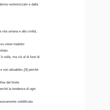
alismo estremizzato e dalla
la vita umana e alla civiltà,
sso viene tradotto
mitato.
’è nulla, ma ciò al di fuori di
 e non attuabile»,[4] perché
ine del limite.
 perché la tendenza di ogni
 nuovamente solidificata