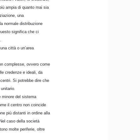
più ampia di quanto mai sia
nziazione, una
lla normale distribuzione
uesto significa che ci
.
 una città o un’area
 non complesse, ovvero come
lle credenze e ideali, da
centri. Si potrebbe dire che
unitario.
ne minore del sistema
come il centro non coincide
ne più distanti in ordine alla
 Nel caso della società
ono molte periferie, oltre