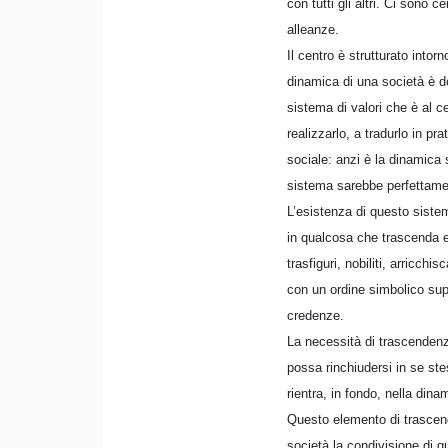
con tutti gli altri. Ci son
alleanze.
Il centro è strutturato intor
dinamica di una società è do
sistema di valori che è al c
realizzarlo, a tradurlo in pr
sociale: anzi è la dinamica
sistema sarebbe perfettament
L’esistenza di questo sistem
in qualcosa che trascenda e 
trasfiguri, nobiliti, arricch
con un ordine simbolico supe
credenze.
La necessità di trascendenz
possa rinchiudersi in se ste
rientra, in fondo, nella dina
Questo elemento di trascend
società la condivisione di q