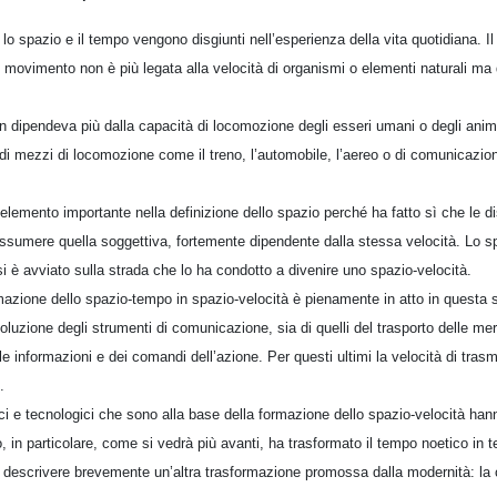
o spazio e il tempo vengono disgiunti nell’esperienza della vita quotidiana. I
i movimento non è più legata alla velocità di organismi o elementi naturali ma
non dipendeva più dalla capacità di locomozione degli esseri umani o degli ani
di mezzi di locomozione come il treno, l’automobile, l’aereo o di comunicazione
lemento importante nella definizione dello spazio perché ha fatto sì che le di
ssumere quella soggettiva, fortemente dipendente dalla stessa velocità. Lo 
i è avviato sulla strada che lo ha condotto a divenire uno spazio-velocità.
mazione dello spazio-tempo in spazio-velocità è pienamente in atto in questa 
voluzione degli strumenti di comunicazione, sia di quelli del trasporto delle me
lle informazioni e dei comandi dell’azione. Per questi ultimi la velocità di tra
.
i e tecnologici che sono alla base della formazione dello spazio-velocità hann
 in particolare, come si vedrà più avanti, ha trasformato il tempo noetico in 
 descrivere brevemente un’altra trasformazione promossa dalla modernità: la 