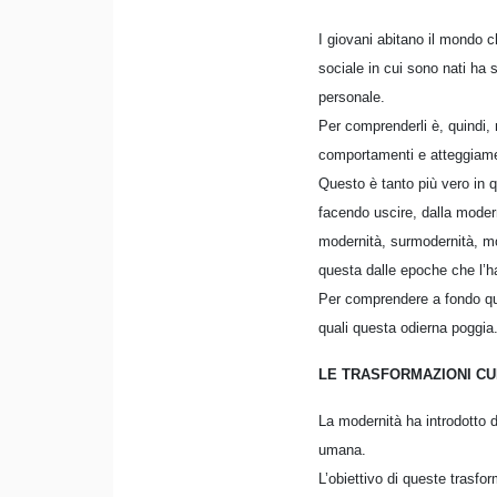
I giovani abitano il mondo c
sociale in cui sono nati ha 
personale.
Per comprenderli è, quindi, 
comportamenti e atteggiame
Questo è tanto più vero in 
facendo uscire, dalla moder
modernità, surmodernità, mo
questa dalle epoche che l’
Per comprendere a fondo qu
quali questa odierna poggia
LE TRASFORMAZIONI C
La modernità ha introdotto d
umana.
L’obiettivo di queste trasfor