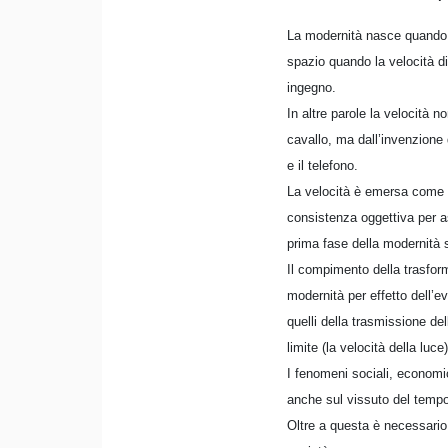
La modernità nasce quando l
spazio quando la velocità d
ingegno.
In altre parole la velocità 
cavallo, ma dall’invenzione 
e il telefono.
La velocità è emersa come e
consistenza oggettiva per a
prima fase della modernità s
Il compimento della trasfor
modernità per effetto dell’e
quelli della trasmissione de
limite (la velocità della luce)
I fenomeni sociali, economic
anche sul vissuto del tempo,
Oltre a questa è necessario