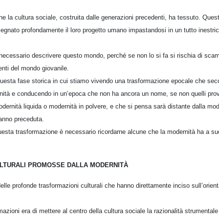
he la cultura sociale, costruita dalle generazioni precedenti, ha tessuto. Quest
segnato profondamente il loro progetto umano impastandosi in un tutto inestric
necessario descrivere questo mondo, perché se non lo si fa si rischia di scambia
nti del mondo giovanile.
questa fase storica in cui stiamo vivendo una trasformazione epocale che seco
nità e conducendo in un’epoca che non ha ancora un nome, se non quelli prov
dernità liquida o modernità in polvere, e che si pensa sarà distante dalla mod
hanno preceduta.
esta trasformazione è necessario ricordarne alcune che la modernità ha a s
.
ULTURALI PROMOSSE DALLA MODERNITÀ
elle profonde trasformazioni culturali che hanno direttamente inciso sull’orien
mazioni era di mettere al centro della cultura sociale la razionalità strumental