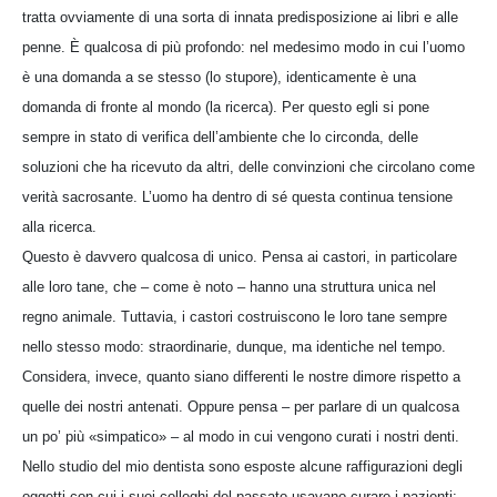
tratta ovviamente di una sorta di innata predisposizione ai libri e alle
penne. È qualcosa di più profondo: nel medesimo modo in cui l’uomo
è una domanda a se stesso (lo stupore), identicamente è una
domanda di fronte al mondo (la ricerca). Per questo egli si pone
sempre in stato di verifica dell’ambiente che lo circonda, delle
soluzioni che ha ricevuto da altri, delle convinzioni che circolano come
verità sacrosante. L’uomo ha dentro di sé questa continua tensione
alla ricerca.
Questo è davvero qualcosa di unico. Pensa ai castori, in particolare
alle loro tane, che – come è noto – hanno una struttura unica nel
regno animale. Tuttavia, i castori costruiscono le loro tane sempre
nello stesso modo: straordinarie, dunque, ma identiche nel tempo.
Considera, invece, quanto siano differenti le nostre dimore rispetto a
quelle dei nostri antenati. Oppure pensa – per parlare di un qualcosa
un po’ più «simpatico» – al modo in cui vengono curati i nostri denti.
Nello studio del mio dentista sono esposte alcune raffigurazioni degli
oggetti con cui i suoi colleghi del passato usavano curare i pazienti: