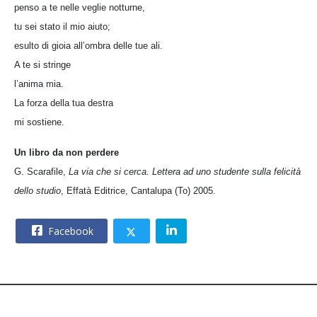
penso a te nelle veglie notturne,
tu sei stato il mio aiuto;
esulto di gioia all’ombra delle tue ali.
A te si stringe
l’anima mia.
La forza della tua destra
mi sostiene.
Un libro da non perdere
G. Scarafile,
La via che si cerca. Lettera ad uno studente sulla felicità
dello studio
, Effatà Editrice, Cantalupa (To) 2005.
Facebook
© 2026 – CNOS Centro Nazionale Opere Salesiane – Via