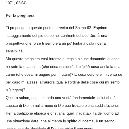
1971, 62-64).
Per la preghiera
Ti propongo, a questo punto, la recita del Salmo 62. Esprime
l’atteggiamento del pio ebreo nei confronti del suo Dio. È una
prospettiva che forse ti sembrerà un po’ lontana dalla nostra
sensibilità.
Ma questa preghiera così intensa ci regala alcune domande: di cosa
ha sete la mia anima (che cosa desiderò di più)? A cosa anela la mia
carne (che cosa mi auguro per il futuro)? E cosa cercherei in verità se
per caso mi alzassi all’aurora (qual è l’ordine delle cose cui mi sento
più legato)?
Questo salmo, poi, ci ricorda una verità fondamentale: colui che è
capace di Dio, in nulla meno di Dio può trovare piena soddisfazione.
Per la tradizione ebraica e cristiana, quell’inadattabilità dell’uomo ad
una situazione data, che alimenta lo spirito di ricerca, è un segno
inequivoco del desiderio di Dio che abita il suo cuore.