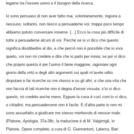
legame tra l’essere uomo e il bisogno della ricerca.
Io sono persuaso di non aver fatto mai, volontariamente, ingiuria a
nessuno; soltanto, non riesco a persuaderne voi: troppo poco tempo
abbiamo potuto conversare insieme. [...] Ecco la cosa più difficile di
tutte a persuaderne alcuni di voi. Perché se io vi dico che questo
significa disobbedire al dio, e che perciò non è possibile che io viva
quieto, voi non mi credete e dite che io parlo per ironia; se poi vi dico
che proprio questo è per l’uomo il bene maggiore, ragionare ogni
giorno della virtù e degli altri argomenti sui quali m’avete udito
disputare e far ricerche su me stesso e su gli altri, e che una vita che
non faccia di tali ricerche non è degna d’esser vissuta: s’io vi dico
questo, mi credete anche meno. Eppure la cosa è così com’io vi dico,
o cittadini; ma persuadervene non è facile. E d’altra parte io non mi
sono assuefatto a giudicare me stesso meritevole di nessun male.
(Platone,
Apologia
, 37a-38c; la traduzione è di M. Valgimigli, in
Platone, Opere complete, a cura di G. Giannantoni, Laterza, Bari