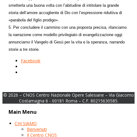
smetterla una buona volta con l’abitudine di intitolare la grande
storia dell’amore accogliente di Dio con l’espressione riduttiva di
«parabola del figlio prodigo».
5. Per concludere il cammino con una proposta precisa, rilanciamo
la narrazione come modello privilegiato di evangelizzazione oggi:
annunciamo il Vangelo di Gesù per la vita e la speranza, narrando
storie a tre storie.
Facebook
© 2026 – CNOS Centro Nazionale Opere Salesiane – Via Giacomo
Costamagna 6 - 00181 Roma – C.F. 80215630585.
Main Menu
CHI SIAMO
Benvenuti
Il Centro CNOS