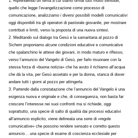
1. Riprendendo un tema a cui siamo ormai tutti molto sensibili,
quello che legge l’evangelizzazione come processo di
comunicazione, analizziamo i diversi possibili modelli comunicativi
oggi disponibili tra gli operatori di pastorale giovanile, per mostrare
contributi e limiti, verso la proposta di una nuova sintesi.
2. Meditando sul dialogo tra Gesù e la samaritana al pozzo di
Sichem proponiamo alcune condizioni educative e comunicative
che spalanchino le attese dei giovani, in modo maturo e riflesso,
verso l’annuncio del Vangelo di Gesù, per farlo risuonare con la
stessa forza di «buona notizia» che ha avuto il richiamo all’acqua
che dà la vita, per Gesù assetato e per la donna, stanca di dover
andare tutti i giorni al pozzo per attingerla.
3. Partendo dalla constatazione che l’annuncio del Vangelo è una
esigenza nuova e originale e che, di conseguenza, non basta far
crescere l’interesse nei suoi confronti ma si richiede, oggi
soprattutto, una specie di salto di qualità dai processi educativi
all’annuncio esplicito, viene delineata una serie di «regole
comunicative» che possono rendere sensato e corretto questo
annuncio… una specie di esame di coscienza ecclesiale per