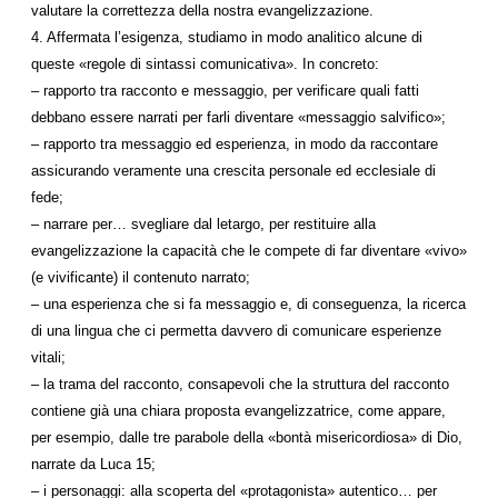
valutare la correttezza della nostra evangelizzazione.
4. Affermata l’esigenza, studiamo in modo analitico alcune di
queste «regole di sintassi comunicativa». In concreto:
– rapporto tra racconto e messaggio, per verificare quali fatti
debbano essere narrati per farli diventare «messaggio salvifico»;
– rapporto tra messaggio ed esperienza, in modo da raccontare
assicurando veramente una crescita personale ed ecclesiale di
fede;
– narrare per… svegliare dal letargo, per restituire alla
evangelizzazione la capacità che le compete di far diventare «vivo»
(e vivificante) il contenuto narrato;
– una esperienza che si fa messaggio e, di conseguenza, la ricerca
di una lingua che ci permetta davvero di comunicare esperienze
vitali;
– la trama del racconto, consapevoli che la struttura del racconto
contiene già una chiara proposta evangelizzatrice, come appare,
per esempio, dalle tre parabole della «bontà misericordiosa» di Dio,
narrate da Luca 15;
– i personaggi: alla scoperta del «protagonista» autentico… per