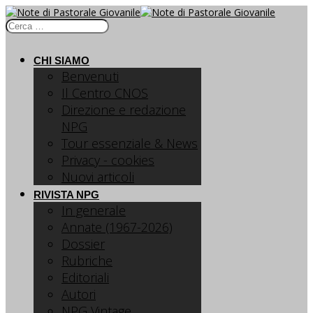
CHI SIAMO
Benvenuti
Il Centro CNOS
Direzione e redazione
NPG
Tour essenziale & News
Privacy - cookies
Nuovi articoli
RIVISTA NPG
In generale
Annate (1967-2026)
Dossier
Rubriche
Editoriali
Autori
NPG Vintage