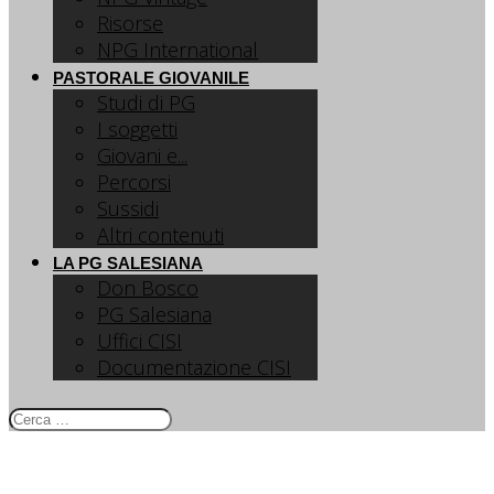
Risorse
NPG International
PASTORALE GIOVANILE
Studi di PG
I soggetti
Giovani e...
Percorsi
Sussidi
Altri contenuti
LA PG SALESIANA
Don Bosco
PG Salesiana
Uffici CISI
Documentazione CISI