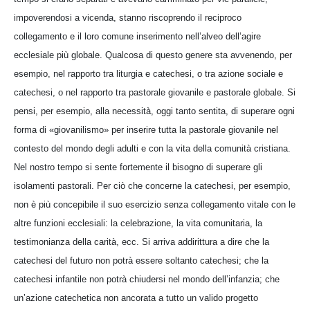
impoverendosi a vicenda, stanno riscoprendo il reciproco
collegamento e il loro comune inserimento nell’alveo dell’agire
ecclesiale più globale. Qualcosa di questo genere sta avvenendo, per
esempio, nel rapporto tra liturgia e catechesi, o tra azione sociale e
catechesi, o nel rapporto tra pastorale giovanile e pastorale globale. Si
pensi, per esempio, alla necessità, oggi tanto sentita, di superare ogni
forma di «giovanilismo» per inserire tutta la pastorale giovanile nel
contesto del mondo degli adulti e con la vita della comunità cristiana.
Nel nostro tempo si sente fortemente il bisogno di superare gli
isolamenti pastorali. Per ciò che concerne la catechesi, per esempio,
non è più concepibile il suo esercizio senza collegamento vitale con le
altre funzioni ecclesiali: la celebrazione, la vita comunitaria, la
testimonianza della carità, ecc. Si arriva addirittura a dire che la
catechesi del futuro non potrà essere soltanto catechesi; che la
catechesi infantile non potrà chiudersi nel mondo dell’infanzia; che
un’azione catechetica non ancorata a tutto un valido progetto