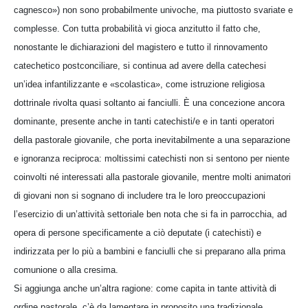
cagnesco») non sono probabilmente univoche, ma piuttosto svariate e
complesse. Con tutta probabilità vi gioca anzitutto il fatto che,
nonostante le dichiarazioni del magistero e tutto il rinnovamento
catechetico postconciliare, si continua ad avere della catechesi
un’idea infantilizzante e «scolastica», come istruzione religiosa
dottrinale rivolta quasi soltanto ai fanciulli. È una concezione ancora
dominante, presente anche in tanti catechisti/e e in tanti operatori
della pastorale giovanile, che porta inevitabilmente a una separazione
e ignoranza reciproca: moltissimi catechisti non si sentono per niente
coinvolti né interessati alla pastorale giovanile, mentre molti animatori
di giovani non si sognano di includere tra le loro preoccupazioni
l’esercizio di un’attività settoriale ben nota che si fa in parrocchia, ad
opera di persone specificamente a ciò deputate (i catechisti) e
indirizzata per lo più a bambini e fanciulli che si preparano alla prima
comunione o alla cresima.
Si aggiunga anche un’altra ragione: come capita in tante attività di
ordine pastorale, c’è da lamentare in proposito una tradizionale