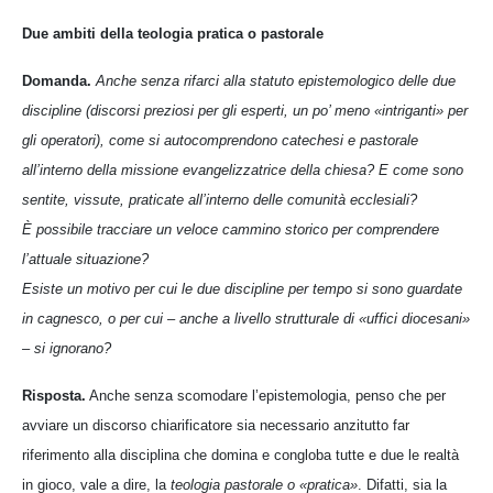
Due ambiti della teologia pratica o pastorale
Domanda.
Anche senza rifarci alla statuto epistemologico delle due
discipline (discorsi preziosi per gli esperti, un po’ meno «intriganti» per
gli operatori), come si autocomprendono catechesi e pastorale
all’interno della missione evangelizzatrice della chiesa? E come sono
sentite, vissute, praticate all’interno delle comunità ecclesiali?
È possibile tracciare un veloce cammino storico per comprendere
l’attuale situazione?
Esiste un motivo per cui le due discipline per tempo si sono guardate
in cagnesco, o per cui – anche a livello strutturale di «uffici diocesani»
– si ignorano?
Risposta.
Anche senza scomodare l’epistemologia, penso che per
avviare un discorso chiarificatore sia necessario anzitutto far
riferimento alla disciplina che domina e congloba tutte e due le realtà
in gioco, vale a dire, la
teologia pastorale o «pratica»
. Difatti, sia la