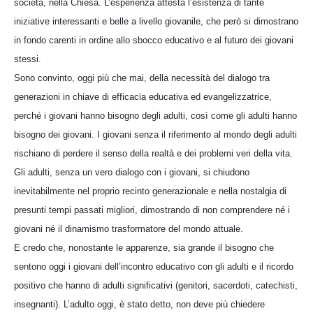
società, nella Chiesa. L’esperienza attesta l’esistenza di tante
iniziative interessanti e belle a livello giovanile, che però si dimostrano
in fondo carenti in ordine allo sbocco educativo e al futuro dei giovani
stessi.
Sono convinto, oggi più che mai, della necessità del dialogo tra
generazioni in chiave di efficacia educativa ed evangelizzatrice,
perché i giovani hanno bisogno degli adulti, così come gli adulti hanno
bisogno dei giovani. I giovani senza il riferimento al mondo degli adulti
rischiano di perdere il senso della realtà e dei problemi veri della vita.
Gli adulti, senza un vero dialogo con i giovani, si chiudono
inevitabilmente nel proprio recinto generazionale e nella nostalgia di
presunti tempi passati migliori, dimostrando di non comprendere né i
giovani né il dinamismo trasformatore del mondo attuale.
E credo che, nonostante le apparenze, sia grande il bisogno che
sentono oggi i giovani dell’incontro educativo con gli adulti e il ricordo
positivo che hanno di adulti significativi (genitori, sacerdoti, catechisti,
insegnanti). L’adulto oggi, è stato detto, non deve più chiedere