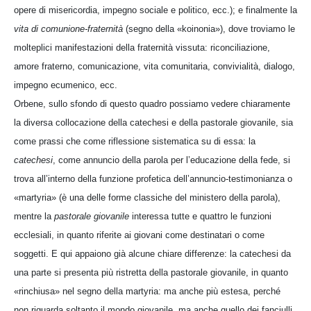
opere di misericordia, impegno sociale e politico, ecc.); e finalmente la
vita di comunione-fraternità
(segno della «koinonia»), dove troviamo le
molteplici manifestazioni della fraternità vissuta: riconciliazione,
amore fraterno, comunicazione, vita comunitaria, convivialità, dialogo,
impegno ecumenico, ecc.
Orbene, sullo sfondo di questo quadro possiamo vedere chiaramente
la diversa collocazione della catechesi e della pastorale giovanile, sia
come prassi che come riflessione sistematica su di essa: la
catechesi
, come annuncio della parola per l’educazione della fede, si
trova all’interno della funzione profetica dell’annuncio-testimonianza o
«martyria» (è una delle forme classiche del ministero della parola),
mentre la
pastorale giovanile
interessa tutte e quattro le funzioni
ecclesiali, in quanto riferite ai giovani come destinatari o come
soggetti. E qui appaiono già alcune chiare differenze: la catechesi da
una parte si presenta più ristretta della pastorale giovanile, in quanto
«rinchiusa» nel segno della martyria: ma anche più estesa, perché
non riguarda soltanto il mondo giovanile, ma anche quello dei fanciulli