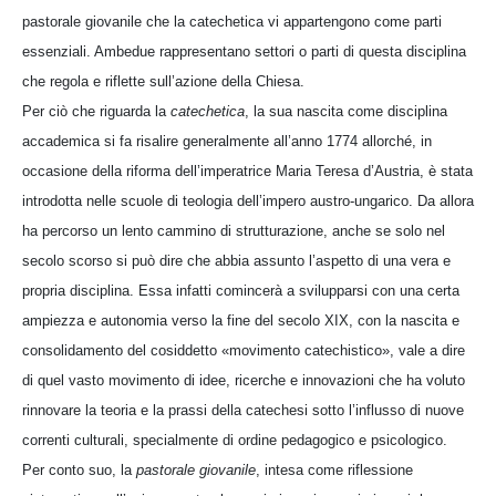
pastorale giovanile che la catechetica vi appartengono come parti
essenziali. Ambedue rappresentano settori o parti di questa disciplina
che regola e riflette sull’azione della Chiesa.
Per ciò che riguarda la
catechetica
, la sua nascita come disciplina
accademica si fa risalire generalmente all’anno 1774 allorché, in
occasione della riforma dell’imperatrice Maria Teresa d’Austria, è stata
introdotta nelle scuole di teologia dell’impero austro-ungarico. Da allora
ha percorso un lento cammino di strutturazione, anche se solo nel
secolo scorso si può dire che abbia assunto l’aspetto di una vera e
propria disciplina. Essa infatti comincerà a svilupparsi con una certa
ampiezza e autonomia verso la fine del secolo XIX, con la nascita e
consolidamento del cosiddetto «movimento catechistico», vale a dire
di quel vasto movimento di idee, ricerche e innovazioni che ha voluto
rinnovare la teoria e la prassi della catechesi sotto l’influsso di nuove
correnti culturali, specialmente di ordine pedagogico e psicologico.
Per conto suo, la
pastorale giovanile
, intesa come riflessione