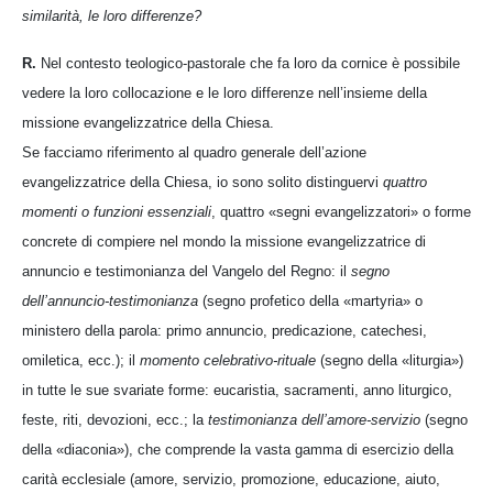
similarità, le loro differenze?
R.
Nel contesto teologico-pastorale che fa loro da cornice è possibile
vedere la loro collocazione e le loro differenze nell’insieme della
missione evangelizzatrice della Chiesa.
Se facciamo riferimento al quadro generale dell’azione
evangelizzatrice della Chiesa, io sono solito distinguervi
quattro
momenti o funzioni essenziali
, quattro «segni evangelizzatori» o forme
concrete di compiere nel mondo la missione evangelizzatrice di
annuncio e testimonianza del Vangelo del Regno: il
segno
dell’annuncio-testimonianza
(segno profetico della «martyria» o
ministero della parola: primo annuncio, predicazione, catechesi,
omiletica, ecc.); il
momento celebrativo-rituale
(segno della «liturgia»)
in tutte le sue svariate forme: eucaristia, sacramenti, anno liturgico,
feste, riti, devozioni, ecc.; la
testimonianza dell’amore-servizio
(segno
della «diaconia»), che comprende la vasta gamma di esercizio della
carità ecclesiale (amore, servizio, promozione, educazione, aiuto,