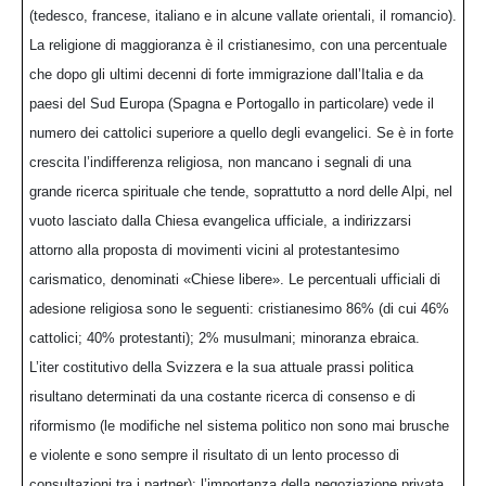
(tedesco, francese, italiano e in alcune vallate orientali, il romancio).
La religione di maggioranza è il cristianesimo, con una percentuale
che dopo gli ultimi decenni di forte immigrazione dall’Italia e da
paesi del Sud Europa (Spagna e Portogallo in particolare) vede il
numero dei cattolici superiore a quello degli evangelici. Se è in forte
crescita l’indifferenza religiosa, non mancano i segnali di una
grande ricerca spirituale che tende, soprattutto a nord delle Alpi, nel
vuoto lasciato dalla Chiesa evangelica ufficiale, a indirizzarsi
attorno alla proposta di movimenti vicini al protestantesimo
carismatico, denominati «Chiese libere». Le percentuali ufficiali di
adesione religiosa sono le seguenti: cristianesimo 86% (di cui 46%
cattolici; 40% protestanti); 2% musulmani; minoranza ebraica.
L’iter costitutivo della Svizzera e la sua attuale prassi politica
risultano determinati da una costante ricerca di consenso e di
riformismo (le modifiche nel sistema politico non sono mai brusche
e violente e sono sempre il risultato di un lento processo di
consultazioni tra i partner); l’importanza della negoziazione privata