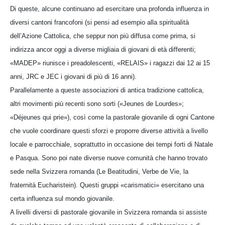
Di queste, alcune continuano ad esercitare una profonda influenza in
diversi cantoni francofoni (si pensi ad esempio alla spiritualità
dell’Azione Cattolica, che seppur non più diffusa come prima, si
indirizza ancor oggi a diverse migliaia di giovani di età differenti;
«MADEP» riunisce i preadolescenti, «RELAIS» i ragazzi dai 12 ai 15
anni, JRC e JEC i giovani di più di 16 anni).
Parallelamente a queste associazioni di antica tradizione cattolica,
altri movimenti più recenti sono sorti («Jeunes de Lourdes»;
«Déjeunes qui prie»), così come la pastorale giovanile di ogni Cantone
che vuole coordinare questi sforzi e proporre diverse attività a livello
locale e parrocchiale, soprattutto in occasione dei tempi forti di Natale
e Pasqua. Sono poi nate diverse nuove comunità che hanno trovato
sede nella Svizzera romanda (Le Beatitudini, Verbe de Vie, la
fraternità Eucharistein). Questi gruppi «carismatici» esercitano una
certa influenza sul mondo giovanile.
A livelli diversi di pastorale giovanile in Svizzera romanda si assiste