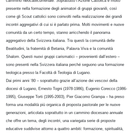
cammino Neocatecumenale. Soprattutto l’Azione Cattolica è molto
presente nella formazione degli animatori di gruppi giovanili, così
come gli Scout cattolici sono coinvolti nella realizzazione dei grandi
incontri aggregativi di cui si è parlato prima. Molti movimenti e nuove
comunità da un certo tempo, stanno arricchendo il panorama
aggregativo della Svizzera italiana. Tra questi la comunità delle
Beatitudini, la fraternità di Betania, Palavra Viva e la comunità
Shalom. Questi nuovi gruppi carismatici – provenienti dall’estero –
sono presenti nella Svizzera italiana perché seguono una formazione
teologica presso la Facoltà di Teologia di Lugano.
Dai primi anni ’80 – soprattutto grazie all’azione dei vescovi della
diocesi di Lugano, Ernesto Togni (1978-1986), Eugenio Corecco (1986-
1995), Giuseppe Torti (1995-2003), Pier Giacomo Grampa – ha preso
forma una modalità più organica di proposta pastorale per le nuove
generazioni, articolata soprattutto in un cammino diocesano annuale
che offre un tema, degli incontri, una variegata serie di proposte
educative suddivise attorno a quattro ambiti: formazione, spiritualità,