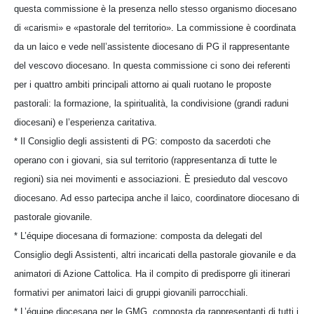
questa commissione è la presenza nello stesso organismo diocesano
di «carismi» e «pastorale del territorio». La commissione è coordinata
da un laico e vede nell’assistente diocesano di PG il rappresentante
del vescovo diocesano. In questa commissione ci sono dei referenti
per i quattro ambiti principali attorno ai quali ruotano le proposte
pastorali: la formazione, la spiritualità, la condivisione (grandi raduni
diocesani) e l’esperienza caritativa.
* Il Consiglio degli assistenti di PG: composto da sacerdoti che
operano con i giovani, sia sul territorio (rappresentanza di tutte le
regioni) sia nei movimenti e associazioni. È presieduto dal vescovo
diocesano. Ad esso partecipa anche il laico, coordinatore diocesano di
pastorale giovanile.
* L’équipe diocesana di formazione: composta da delegati del
Consiglio degli Assistenti, altri incaricati della pastorale giovanile e da
animatori di Azione Cattolica. Ha il compito di predisporre gli itinerari
formativi per animatori laici di gruppi giovanili parrocchiali.
* L’équipe diocesana per le GMG, composta da rappresentanti di tutti i