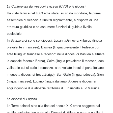
La Conferenza dei vescovi svizzeri (CVS) e le diocesi
Ha visto la luce nel 1863 ed è stata, su scala mondiale, la prima
assemblea di vescovi a riunirsi regolarmente, a disporre di una
struttura giuridica e ad assumere funzioni di guida a livello
ecclesiale.
In Svizzera ci sono sei diocesi: Losanna,Ginevra-Friburgo (lingua
prevalente il francese), Basilea (lingua prevalente il tedesco con
aree bilingue: francese e tedesco: nella diocesi di Basilea è situata
la capitale federale Berna), Coira (lingua prevalente il tedesco, con
vallate in cui si parla il romanzo, altre vallate in cui si parla italiano:
in questa diocesi si trova Zurigo), San Gallo (lingua tedesca), Sion
(lingua francese), Lugano (lingua italiana). A queste diocesi si
aggiungono le due abbazie territoriali di Einsiedeln e St.Maurice.
La diocesi di Lugano
Le Terre ticinesi sino alla fine del secolo XIX erano soggette dal
profilo ecclesiastico parte alla Diocesi di Milano e parte a quella di