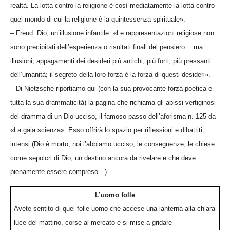
realtà. La lotta contro la religione è così mediatamente la lotta contro
quel mondo di cui la religione è la quintessenza spirituale».
– Freud: Dio, un’illusione infantile: «Le rappresentazioni religiose non
sono precipitati dell’esperienza o risultati finali del pensiero… ma
illusioni, appagamenti dei desideri più antichi, più forti, più pressanti
dell’umanità; il segreto della loro forza è la forza di questi desideri».
– Di Nietzsche riportiamo qui (con la sua provocante forza poetica e
tutta la sua drammaticità) la pagina che richiama gli abissi vertiginosi
del dramma di un Dio ucciso, il famoso passo dell’aforisma n. 125 da
«La gaia scienza». Esso offrirà lo spazio per riflessioni e dibattiti
intensi (Dio è morto; noi l’abbiamo ucciso; le conseguenze; le chiese
come sepolcri di Dio; un destino ancora da rivelare e che deve
pienamente essere compreso…).
L’uomo folle
Avete sentito di quel folle uomo che accese una lanterna alla chiara
luce del mattino, corse al mercato e si mise a gridare