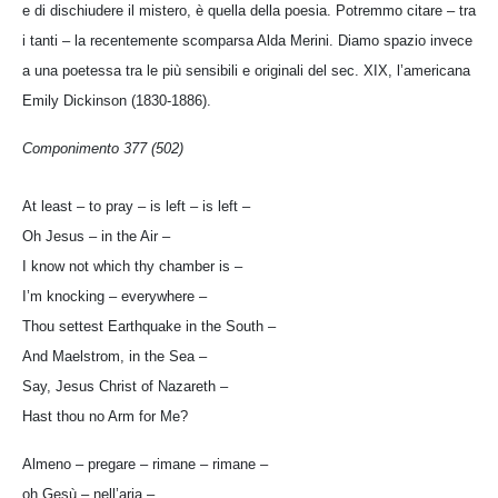
e di dischiudere il mistero, è quella della poesia. Potremmo citare – tra
i tanti – la recentemente scomparsa Alda Merini. Diamo spazio invece
a una poetessa tra le più sensibili e originali del sec. XIX, l’americana
Emily Dickinson (1830-1886).
Componimento 377 (502)
At least – to pray – is left – is left –
Oh Jesus – in the Air –
I know not which thy chamber is –
I’m knocking – everywhere –
Thou settest Earthquake in the South –
And Maelstrom, in the Sea –
Say, Jesus Christ of Nazareth –
Hast thou no Arm for Me?
Almeno – pregare – rimane – rimane –
oh Gesù – nell’aria –