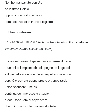
Non ho mai parlato con Dio
né visitato il cielo –
eppure sono certa del luogo
come se avessi in mano il biglietto –
3. Canzone-forum
LA STAZIONE DI ZIMA
Roberto Vecchioni
(tratto dall’Album
Vecchioni Studio Collection
, 1998)
C’è un solo vaso di gerani dove si ferma il treno,
e un unico lampione che si spegne se lo guardi,
e il più delle volte non c’è ad aspettarti nessuno,
perché è sempre troppo presto o troppo tardi.
- Non scendere – mi dici, –
continua con me questo viaggio! –
e così sono lieto di apprendere
che hai fatto il cielo e milioni di stelle