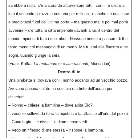
sarebbe a nulla: c’è ancora da attraversare tutti i cortili; e dietro a
loro il secondo palazzo e così via per millenni; e anche se riuscisse
a precipitarsi fuori dell’ultima porta – ma questo mai e poi mai potrà
avvenire – c’è tutta la città imperiale davanti a lui, il centro del
mondo, ripieno di tutti i suoi rifiuti. Nessuno riesce a passare di lì e
tanto meno col messaggio di un morto. Ma tu stai alla finestra e ne
sogni, quando giunge la sera.
(Franz Kafka,
La metamorfosi e altri racconti
, Mondadori)
Dentro di te
Una bimbetta si trovava con il nonno accanto ad un vecchio pozzo.
Avevano appena calato un secchio e attinto dell’acqua per
dissetarsi.
– Nonno – chiese la bambina – dove abita Dio?
Il vecchio sollevò da terra la nipotina e la affacciò all’orlo del pozzo.
– Guarda giù – le disse – e dimmi cosa vedi.
– Vedo un riflesso di me stessa – rispose la bambina.