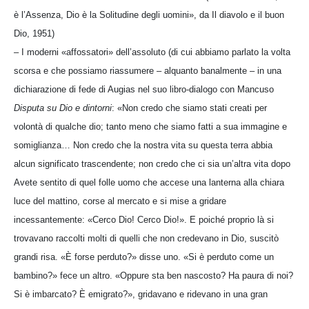
è l’Assenza, Dio è la Solitudine degli uomini», da Il diavolo e il buon
Dio, 1951)
– I moderni «affossatori» dell’assoluto (di cui abbiamo parlato la volta
scorsa e che possiamo riassumere – alquanto banalmente – in una
dichiarazione di fede di Augias nel suo libro-dialogo con Mancuso
Disputa su Dio e dintorni
: «Non credo che siamo stati creati per
volontà di qualche dio; tanto meno che siamo fatti a sua immagine e
somiglianza… Non credo che la nostra vita su questa terra abbia
alcun significato trascendente; non credo che ci sia un’altra vita dopo
Avete sentito di quel folle uomo che accese una lanterna alla chiara
luce del mattino, corse al mercato e si mise a gridare
incessantemente: «Cerco Dio! Cerco Dio!». E poiché proprio là si
trovavano raccolti molti di quelli che non credevano in Dio, suscitò
grandi risa. «È forse perduto?» disse uno. «Si è perduto come un
bambino?» fece un altro. «Oppure sta ben nascosto? Ha paura di noi?
Si è imbarcato? È emigrato?», gridavano e ridevano in una gran