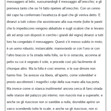
messaggero al letto, sussurrandogli il messaggio all’orecchio; e gli
premeva tanto che se l’è fatto ripetere all’orecchio. Con un cenno
del capo ha confermato l’esattezza di quel che gli veniva detto. E
dinanzi a tutti coloro che assistevano alla sua morte (tutte le pareti
che lo impediscono vengono abbattute e sugli scaloni che si levano
alti ed ampi son disposti in cerchio i grandi del regno) dinanzi a tutti
loro ha congedato il messaggero. Questi s’è messo subito in moto;
è un uomo robusto, instancabile; manovrando or con l’uno or con
l’altro braccio si fa strada nella folla; se lo si ostacola, accenna al
petto su cui è segnato il sole, e procede così più facilmente di
chiunque altro. Ma la folla è così enorme; e le sue dimore non
hanno fine. Se avesse via libera, all’aperto, come volerebbe! e
presto ascolteresti i magnifici colpi della sua mano alla tua porta.
Ma invece come si stanca inutilmente! ancora cerca di farsi strada
nelle stanze del palazzo più interno; non riuscirà mai a superarle; e
anche se gli riuscisse non si sarebbe a nulla; dovrebbe aprirsi un
varco scendendo tutte le scale; e anche se gli riuscisse, non si