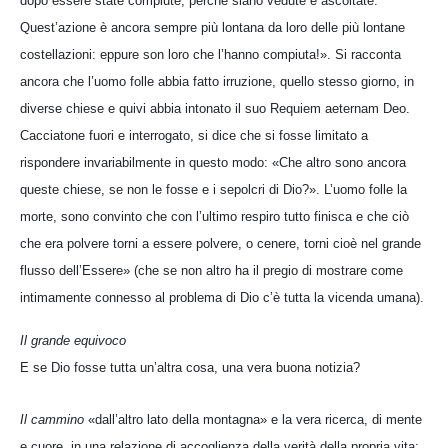
dopo essere state compiute, perché siano vedute e ascoltate.
Quest’azione è ancora sempre più lontana da loro delle più lontane
costellazioni: eppure son loro che l’hanno compiuta!». Si racconta
ancora che l’uomo folle abbia fatto irruzione, quello stesso giorno, in
diverse chiese e quivi abbia intonato il suo Requiem aeternam Deo.
Cacciatone fuori e interrogato, si dice che si fosse limitato a
rispondere invariabilmente in questo modo: «Che altro sono ancora
queste chiese, se non le fosse e i sepolcri di Dio?». L’uomo folle la
morte, sono convinto che con l’ultimo respiro tutto finisca e che ciò
che era polvere torni a essere polvere, o cenere, torni cioè nel grande
flusso dell’Essere» (che se non altro ha il pregio di mostrare come
intimamente connesso al problema di Dio c’è tutta la vicenda umana).
Il grande equivoco
E se Dio fosse tutta un’altra cosa, una vera buona notizia?
Il cammino
«dall’altro lato della montagna» e la vera ricerca, di mente
e cuore, in una relazione di accoglienza della verità della propria vita: