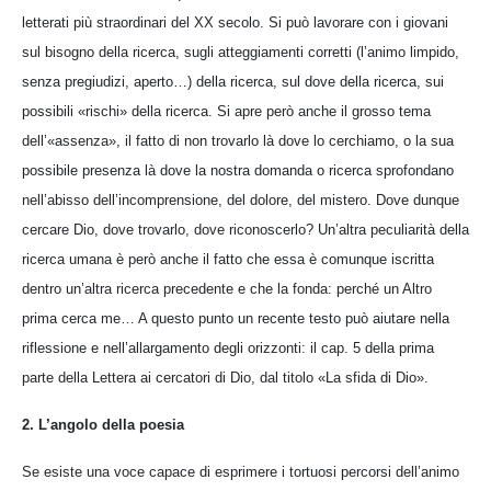
letterati più straordinari del XX secolo. Si può lavorare con i giovani
sul bisogno della ricerca, sugli atteggiamenti corretti (l’animo limpido,
senza pregiudizi, aperto…) della ricerca, sul dove della ricerca, sui
possibili «rischi» della ricerca. Si apre però anche il grosso tema
dell’«assenza», il fatto di non trovarlo là dove lo cerchiamo, o la sua
possibile presenza là dove la nostra domanda o ricerca sprofondano
nell’abisso dell’incomprensione, del dolore, del mistero. Dove dunque
cercare Dio, dove trovarlo, dove riconoscerlo? Un’altra peculiarità della
ricerca umana è però anche il fatto che essa è comunque iscritta
dentro un’altra ricerca precedente e che la fonda: perché un Altro
prima cerca me… A questo punto un recente testo può aiutare nella
riflessione e nell’allargamento degli orizzonti: il cap. 5 della prima
parte della Lettera ai cercatori di Dio, dal titolo «La sfida di Dio».
2. L’angolo della poesia
Se esiste una voce capace di esprimere i tortuosi percorsi dell’animo