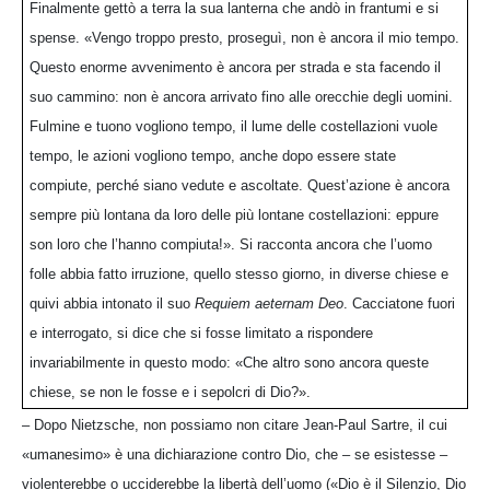
Finalmente gettò a terra la sua lanterna che andò in frantumi e si
spense. «Vengo troppo presto, proseguì, non è ancora il mio tempo.
Questo enorme avvenimento è ancora per strada e sta facendo il
suo cammino: non è ancora arrivato fino alle orecchie degli uomini.
Fulmine e tuono vogliono tempo, il lume delle costellazioni vuole
tempo, le azioni vogliono tempo, anche dopo essere state
compiute, perché siano vedute e ascoltate. Quest’azione è ancora
sempre più lontana da loro delle più lontane costellazioni: eppure
son loro che l’hanno compiuta!». Si racconta ancora che l’uomo
folle abbia fatto irruzione, quello stesso giorno, in diverse chiese e
quivi abbia intonato il suo
Requiem aeternam Deo
. Cacciatone fuori
e interrogato, si dice che si fosse limitato a rispondere
invariabilmente in questo modo: «Che altro sono ancora queste
chiese, se non le fosse e i sepolcri di Dio?».
– Dopo Nietzsche, non possiamo non citare Jean-Paul Sartre, il cui
«umanesimo» è una dichiarazione contro Dio, che – se esistesse –
violenterebbe o ucciderebbe la libertà dell’uomo («Dio è il Silenzio, Dio