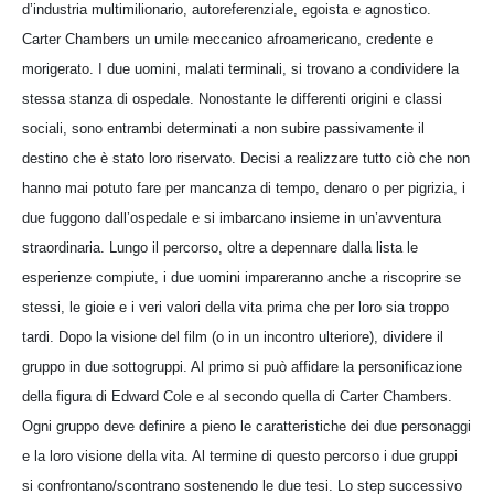
d’industria multimilionario, autoreferenziale, egoista e agnostico.
Carter Chambers un umile meccanico afroamericano, credente e
morigerato. I due uomini, malati terminali, si trovano a condividere la
stessa stanza di ospedale. Nonostante le differenti origini e classi
sociali, sono entrambi determinati a non subire passivamente il
destino che è stato loro riservato. Decisi a realizzare tutto ciò che non
hanno mai potuto fare per mancanza di tempo, denaro o per pigrizia, i
due fuggono dall’ospedale e si imbarcano insieme in un’avventura
straordinaria. Lungo il percorso, oltre a depennare dalla lista le
esperienze compiute, i due uomini impareranno anche a riscoprire se
stessi, le gioie e i veri valori della vita prima che per loro sia troppo
tardi. Dopo la visione del film (o in un incontro ulteriore), dividere il
gruppo in due sottogruppi. Al primo si può affidare la personificazione
della figura di Edward Cole e al secondo quella di Carter Chambers.
Ogni gruppo deve definire a pieno le caratteristiche dei due personaggi
e la loro visione della vita. Al termine di questo percorso i due gruppi
si confrontano/scontrano sostenendo le due tesi. Lo step successivo