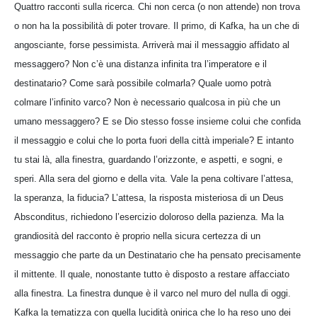
Quattro racconti sulla ricerca. Chi non cerca (o non attende) non trova
o non ha la possibilità di poter trovare. Il primo, di Kafka, ha un che di
angosciante, forse pessimista. Arriverà mai il messaggio affidato al
messaggero? Non c’è una distanza infinita tra l’imperatore e il
destinatario? Come sarà possibile colmarla? Quale uomo potrà
colmare l’infinito varco? Non è necessario qualcosa in più che un
umano messaggero? E se Dio stesso fosse insieme colui che confida
il messaggio e colui che lo porta fuori della città imperiale? E intanto
tu stai là, alla finestra, guardando l’orizzonte, e aspetti, e sogni, e
speri. Alla sera del giorno e della vita. Vale la pena coltivare l’attesa,
la speranza, la fiducia? L’attesa, la risposta misteriosa di un Deus
Absconditus, richiedono l’esercizio doloroso della pazienza. Ma la
grandiosità del racconto è proprio nella sicura certezza di un
messaggio che parte da un Destinatario che ha pensato precisamente
il mittente. Il quale, nonostante tutto è disposto a restare affacciato
alla finestra. La finestra dunque è il varco nel muro del nulla di oggi.
Kafka la tematizza con quella lucidità onirica che lo ha reso uno dei