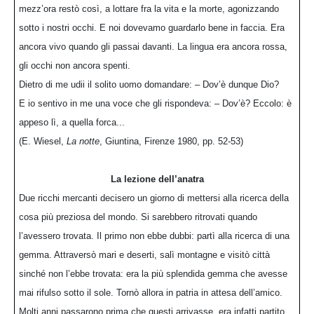
mezz’ora restò così, a lottare fra la vita e la morte, agonizzando
sotto i nostri occhi. E noi dovevamo guardarlo bene in faccia. Era
ancora vivo quando gli passai davanti. La lingua era ancora rossa,
gli occhi non ancora spenti.
Dietro di me udii il solito uomo domandare: – Dov’è dunque Dio?
E io sentivo in me una voce che gli rispondeva: – Dov’è? Eccolo: è
appeso lì, a quella forca...
(E. Wiesel,
La notte
, Giuntina, Firenze 1980, pp. 52-53)
La lezione dell’anatra
Due ricchi mercanti decisero un giorno di mettersi alla ricerca della
cosa più preziosa del mondo. Si sarebbero ritrovati quando
l’avessero trovata. Il primo non ebbe dubbi: partì alla ricerca di una
gemma. Attraversò mari e deserti, salì montagne e visitò città
sinché non l’ebbe trovata: era la più splendida gemma che avesse
mai rifulso sotto il sole. Tornò allora in patria in attesa dell’amico.
Molti anni passarono prima che questi arrivasse, era infatti partito