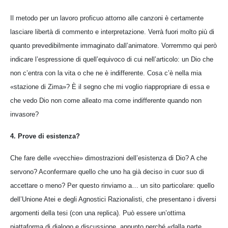
Il metodo per un lavoro proficuo attorno alle canzoni è certamente
lasciare libertà di commento e interpretazione. Verrà fuori molto più di
quanto prevedibilmente immaginato dall’animatore. Vorremmo qui però
indicare l’espressione di quell’equivoco di cui nell’articolo: un Dio che
non c’entra con la vita o che ne è indifferente. Cosa c’è nella mia
«stazione di Zima»? È il segno che mi voglio riappropriare di essa e
che vedo Dio non come alleato ma come indifferente quando non
invasore?
4. Prove di esistenza?
Che fare delle «vecchie» dimostrazioni dell’esistenza di Dio? A che
servono? Aconfermare quello che uno ha già deciso in cuor suo di
accettare o meno? Per questo rinviamo a… un sito particolare: quello
dell’Unione Atei e degli Agnostici Razionalisti, che presentano i diversi
argomenti della tesi (con una replica). Può essere un’ottima
piattaforma di dialogo e discussione, appunto perché «dalla parte