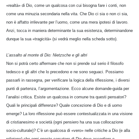
«realtà» di Dio, come un qualcosa con cui bisogna fare i conti, non
come una minuzia secondaria nella vita. Che Dio ci sia o non ci sia,
non è affatto irrilevante per l’uomo, come una mera ipotesi di lavoro.
Anzi, tocca in maniera determinante la sua esistenza, determinandone
dunque la sua «tragicità» (si vedrà meglio nella scheda sotto).
L’assalto al monte di Dio: Nietzsche e gli altri
Non si potrà certo affermare che non si prende sul serio il filosofo
tedesco e gli altri che lo precedono e ne sono seguaci. Possiamo
passarli in rassegna, per verificare la logica della riflessione, i diversi
punti di partenza, l’argomentazione. Ecco alcune domande-guida per
l’analisi critica. Esiste un qualcosa in comune tra questi pensatori?
Quali le principali differenze? Quale concezione di Dio e di uomo
emerge? La loro riflessione può essere contestualizzata in una visione
di cristianesimo e società (ogni pensiero ha una sua collocazione
socio-culturale)? C’è un qualcosa di «vero» nelle critiche a Dio (e alla
religione) che ogni onesto cercatore di Dio deve accogliere e