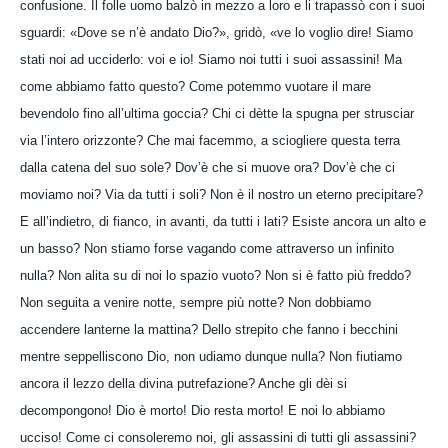
confusione. Il folle uomo balzò in mezzo a loro e li trapassò con i suoi
sguardi: «Dove se n’è andato Dio?», gridò, «ve lo voglio dire! Siamo
stati noi ad ucciderlo: voi e io! Siamo noi tutti i suoi assassini! Ma
come abbiamo fatto questo? Come potemmo vuotare il mare
bevendolo fino all’ultima goccia? Chi ci dètte la spugna per strusciar
via l’intero orizzonte? Che mai facemmo, a sciogliere questa terra
dalla catena del suo sole? Dov’è che si muove ora? Dov’è che ci
moviamo noi? Via da tutti i soli? Non è il nostro un eterno precipitare?
E all’indietro, di fianco, in avanti, da tutti i lati? Esiste ancora un alto e
un basso? Non stiamo forse vagando come attraverso un infinito
nulla? Non alita su di noi lo spazio vuoto? Non si è fatto più freddo?
Non seguita a venire notte, sempre più notte? Non dobbiamo
accendere lanterne la mattina? Dello strepito che fanno i becchini
mentre seppelliscono Dio, non udiamo dunque nulla? Non fiutiamo
ancora il lezzo della divina putrefazione? Anche gli dèi si
decompongono! Dio è morto! Dio resta morto! E noi lo abbiamo
ucciso! Come ci consoleremo noi, gli assassini di tutti gli assassini?