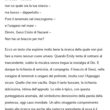
non so quale sia la tua stanza –
ma busso – dappertutto –
Poni il terremoto nel mezzogiorno –
e l’uragano nel mare –
Dimmi, Gesù Cristo di Nazaret –
Non hai un braccio per me?
Ecco un testo che esprime molto bene la ricerca della quale non può
fare a meno nessun cuore umano. Quando Emily tenta di sottrarsi al
trascendente, subito la rincalza senza tregua la nostalgia di Dio. E
dunque la richiesta di amicizia, di compagnia. Il braccio di Gesù, nella
voragine di terremoti e uragani del profondo, risulta così l’Appoggio
sicuro. Quello che non vacilla. Dopo il tanto bussare, la richiesta
dolcissima, intima dell’approdo. Lo stile è tipico, con questa
punteggiatura anomala, del simbolismo densissimo della parola della
poetessa, oggi caso mondiale. Un altro struggente componimento
legato alla ricerca ma anche alla certezza approdante di essa è il