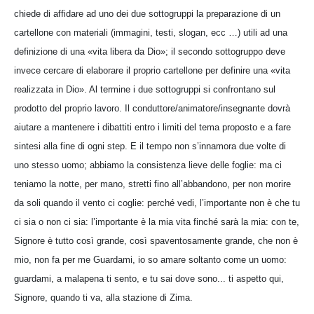
chiede di affidare ad uno dei due sottogruppi la preparazione di un
cartellone con materiali (immagini, testi, slogan, ecc …) utili ad una
definizione di una «vita libera da Dio»; il secondo sottogruppo deve
invece cercare di elaborare il proprio cartellone per definire una «vita
realizzata in Dio». Al termine i due sottogruppi si confrontano sul
prodotto del proprio lavoro. Il conduttore/animatore/insegnante dovrà
aiutare a mantenere i dibattiti entro i limiti del tema proposto e a fare
sintesi alla fine di ogni step. E il tempo non s’innamora due volte di
uno stesso uomo; abbiamo la consistenza lieve delle foglie: ma ci
teniamo la notte, per mano, stretti fino all’abbandono, per non morire
da soli quando il vento ci coglie: perché vedi, l’importante non è che tu
ci sia o non ci sia: l’importante è la mia vita finché sarà la mia: con te,
Signore è tutto così grande, così spaventosamente grande, che non è
mio, non fa per me Guardami, io so amare soltanto come un uomo:
guardami, a malapena ti sento, e tu sai dove sono... ti aspetto qui,
Signore, quando ti va, alla stazione di Zima.