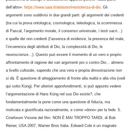
dell’altro»:
https://www.uaar.it/ateismo/inesistenza-di-dio.
Gli
argomenti sono suddivisi in due grandi parti: gli argomenti dei credenti
(tra cui la prova ontologica, cosmologica, teleologica, la scommessa
di Pascal, l’argomento morale, il consenso universale, i testi sacri…)
e quelle dei non credenti (l’assenza di evidenze, la presenza del male,
l’incoerenza degli attributi di Dio, la complessità di Dio, le
neuroscienze…). Questo può essere il momento di un vero e proprio
affrontamento di ragione dei vari argomenti pro o contro Dio… almeno
a livello culturale, sapendo che una vera e propria dimostrazione non
si dà. È questione di atteggiamento di fronte alla realtà e alla vita (vedi
qui sotto Küng). Per ulteriori approfondimenti, si può appunto vedere
l’argomentazione di Hans Küng nel suo Dio esiste?, che
fondamentalmente la pone come una questione di fiducia, ma
motivata e giustificata razionalmente, e come «dono» per la fede. 5.
Cineforum Visione del film: NON È MAI TROPPO TARDI, di Bob
Reiner, USA 2007, Warner Bros Italia. Edward Cole è un magnate