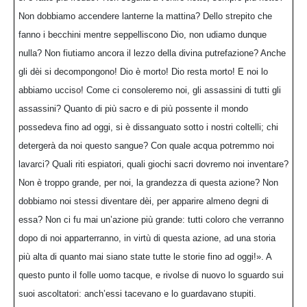
Non dobbiamo accendere lanterne la mattina? Dello strepito che
fanno i becchini mentre seppelliscono Dio, non udiamo dunque
nulla? Non fiutiamo ancora il lezzo della divina putrefazione? Anche
gli dèi si decompongono! Dio è morto! Dio resta morto! E noi lo
abbiamo ucciso! Come ci consoleremo noi, gli assassini di tutti gli
assassini? Quanto di più sacro e di più possente il mondo
possedeva fino ad oggi, si è dissanguato sotto i nostri coltelli; chi
detergerà da noi questo sangue? Con quale acqua potremmo noi
lavarci? Quali riti espiatori, quali giochi sacri dovremo noi inventare?
Non è troppo grande, per noi, la grandezza di questa azione? Non
dobbiamo noi stessi diventare dèi, per apparire almeno degni di
essa? Non ci fu mai un’azione più grande: tutti coloro che verranno
dopo di noi apparterranno, in virtù di questa azione, ad una storia
più alta di quanto mai siano state tutte le storie fino ad oggi!». A
questo punto il folle uomo tacque, e rivolse di nuovo lo sguardo sui
suoi ascoltatori: anch’essi tacevano e lo guardavano stupiti.