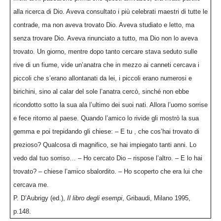
alla ricerca di Dio. Aveva consultato i più celebrati maestri di tutte le
contrade, ma non aveva trovato Dio. Aveva studiato e letto, ma
senza trovare Dio. Aveva rinunciato a tutto, ma Dio non lo aveva
trovato. Un giorno, mentre dopo tanto cercare stava seduto sulle
rive di un fiume, vide un’anatra che in mezzo ai canneti cercava i
piccoli che s’erano allontanati da lei, i piccoli erano numerosi e
birichini, sino al calar del sole l’anatra cercò, sinché non ebbe
ricondotto sotto la sua ala l’ultimo dei suoi nati. Allora l’uomo sorrise
e fece ritorno al paese. Quando l’amico lo rivide gli mostrò la sua
gemma e poi trepidando gli chiese: – E tu , che cos’hai trovato di
prezioso? Qualcosa di magnifico, se hai impiegato tanti anni. Lo
vedo dal tuo sorriso… – Ho cercato Dio – rispose l’altro. – E lo hai
trovato? – chiese l’amico sbalordito. – Ho scoperto che era lui che
cercava me.
P. D’Aubrigy (ed.),
Il libro degli esempi
, Gribaudi, Milano 1995,
p.148.