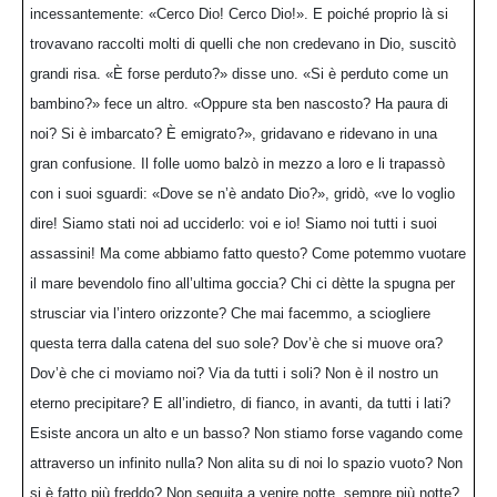
incessantemente: «Cerco Dio! Cerco Dio!». E poiché proprio là si
trovavano raccolti molti di quelli che non credevano in Dio, suscitò
grandi risa. «È forse perduto?» disse uno. «Si è perduto come un
bambino?» fece un altro. «Oppure sta ben nascosto? Ha paura di
noi? Si è imbarcato? È emigrato?», gridavano e ridevano in una
gran confusione. Il folle uomo balzò in mezzo a loro e li trapassò
con i suoi sguardi: «Dove se n’è andato Dio?», gridò, «ve lo voglio
dire! Siamo stati noi ad ucciderlo: voi e io! Siamo noi tutti i suoi
assassini! Ma come abbiamo fatto questo? Come potemmo vuotare
il mare bevendolo fino all’ultima goccia? Chi ci dètte la spugna per
strusciar via l’intero orizzonte? Che mai facemmo, a sciogliere
questa terra dalla catena del suo sole? Dov’è che si muove ora?
Dov’è che ci moviamo noi? Via da tutti i soli? Non è il nostro un
eterno precipitare? E all’indietro, di fianco, in avanti, da tutti i lati?
Esiste ancora un alto e un basso? Non stiamo forse vagando come
attraverso un infinito nulla? Non alita su di noi lo spazio vuoto? Non
si è fatto più freddo? Non seguita a venire notte, sempre più notte?