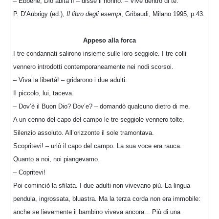
– Ebbene, Dio abita lì – disse il nonno. – Vive dentro di te.
P. D’Aubrigy (ed.),
Il libro degli esempi
, Gribaudi, Milano 1995, p.43.
Appeso alla forca
I tre condannati salirono insieme sulle loro seggiole. I tre colli
vennero introdotti contemporaneamente nei nodi scorsoi.
– Viva la libertà! – gridarono i due adulti.
Il piccolo, lui, taceva.
– Dov’è il Buon Dio? Dov’e? – domandò qualcuno dietro di me.
A un cenno del capo del campo le tre seggiole vennero tolte.
Silenzio assoluto. All’orizzonte il sole tramontava.
Scopritevi! – urlò il capo del campo. La sua voce era rauca.
Quanto a noi, noi piangevamo.
– Copritevi!
Poi cominciò la sfilata. I due adulti non vivevano più. La lingua
pendula, ingrossata, bluastra. Ma la terza corda non era immobile:
anche se lievemente il bambino viveva ancora... Più di una