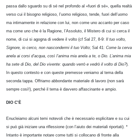
passa dallo sguardo su di sé nel profondo al «fuori di sé», quella realtà
verso cui il bisogno religioso, l’uomo religioso, tende, fuori dell’uomo
ma intimamente in relazione con lui, non come uno accanto per caso
ma come uno che è la Ragione, l’Assoluto, il Mistero di cui si cerca il
nome, di cui si agogna di vedere il volto (cf Sal 27, 8-9:
Il tuo volto,
Signore, io cerco, non nascondermi il tuo Volto
; Sal 41:
Come la cerva
anela ai corsi d’acqua, così l’anima mia anela a te, o Dio. L’anima mia
ha sete di Dio, del Dio vivente: quando verrò e vedrò il volto di Dio?
).
In questo contesto e con queste premesse veniamo al tema della
seconda tappa. Offriamo abbondante materiale di lavoro (non sarà
sempre così!), perché il tema è davvero affascinante e ampio.
DIO C’È
Enucleiamo alcuni temi notevoli che è necessario esplicitare e su cui
si può già iniziare una riflessione (con l’aiuto dei materiali riportati). *
Intanto è importante notare come tutti si collocano di fronte alla