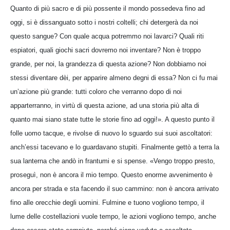
Quanto di più sacro e di più possente il mondo possedeva fino ad
oggi, si è dissanguato sotto i nostri coltelli; chi detergerà da noi
questo sangue? Con quale acqua potremmo noi lavarci? Quali riti
espiatori, quali giochi sacri dovremo noi inventare? Non è troppo
grande, per noi, la grandezza di questa azione? Non dobbiamo noi
stessi diventare dèi, per apparire almeno degni di essa? Non ci fu mai
un’azione più grande: tutti coloro che verranno dopo di noi
apparterranno, in virtù di questa azione, ad una storia più alta di
quanto mai siano state tutte le storie fino ad oggi!». A questo punto il
folle uomo tacque, e rivolse di nuovo lo sguardo sui suoi ascoltatori:
anch’essi tacevano e lo guardavano stupiti. Finalmente gettò a terra la
sua lanterna che andò in frantumi e si spense. «Vengo troppo presto,
proseguì, non è ancora il mio tempo. Questo enorme avvenimento è
ancora per strada e sta facendo il suo cammino: non è ancora arrivato
fino alle orecchie degli uomini. Fulmine e tuono vogliono tempo, il
lume delle costellazioni vuole tempo, le azioni vogliono tempo, anche