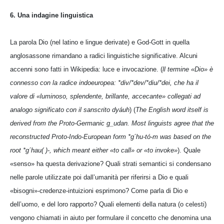
6. Una indagine linguistica
La parola Dio (nel latino e lingue derivate) e God-Gott in quella
anglosassone rimandano a radici linguistiche significative. Alcuni
accenni sono fatti in Wikipedia: luce e invocazione. (
ll termine «Dio» è
connesso con la radice indoeuropea: *div/*dev/*diu/*dei, che ha il
valore di «luminoso, splendente, brillante, accecante» collegati ad
analogo significato con il sanscrito dyáuh
) (
The English word itself is
derived from the Proto-Germanic g_udan. Most linguists agree that the
reconstructed Proto-Indo-European form *g´hu-tó-m was based on the
root *g´hau( )-, which meant either «to call» or «to invoke»
). Quale
«senso» ha questa derivazione? Quali strati semantici si condensano
nelle parole utilizzate poi dall’umanità per riferirsi a Dio e quali
«bisogni»-credenze-intuizioni esprimono? Come parla di Dio e
dell’uomo, e del loro rapporto? Quali elementi della natura (o celesti)
vengono chiamati in aiuto per formulare il concetto che denomina una