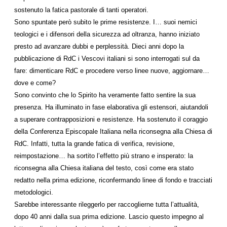
sostenuto la fatica pastorale di tanti operatori.
Sono spuntate però subito le prime resistenze. I… suoi nemici
teologici e i difensori della sicurezza ad oltranza, hanno iniziato
presto ad avanzare dubbi e perplessità. Dieci anni dopo la
pubblicazione di RdC i Vescovi italiani si sono interrogati sul da
fare: dimenticare RdC e procedere verso linee nuove, aggiornare…
dove e come?
Sono convinto che lo Spirito ha veramente fatto sentire la sua
presenza. Ha illuminato in fase elaborativa gli estensori, aiutandoli
a superare contrapposizioni e resistenze. Ha sostenuto il coraggio
della Conferenza Episcopale Italiana nella riconsegna alla Chiesa di
RdC. Infatti, tutta la grande fatica di verifica, revisione,
reimpostazione… ha sortito l’effetto più strano e insperato: la
riconsegna alla Chiesa italiana del testo, così come era stato
redatto nella prima edizione, riconfermando linee di fondo e tracciati
metodologici.
Sarebbe interessante rileggerlo per raccoglierne tutta l’attualità,
dopo 40 anni dalla sua prima edizione. Lascio questo impegno al