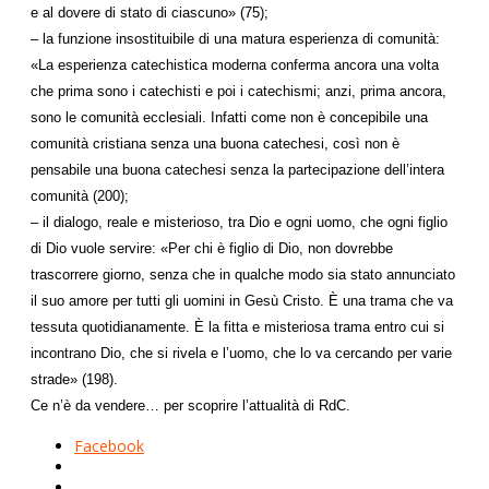
e al dovere di stato di ciascuno» (75);
– la funzione insostituibile di una matura esperienza di comunità:
«La esperienza catechistica moderna conferma ancora una volta
che prima sono i catechisti e poi i catechismi; anzi, prima ancora,
sono le comunità ecclesiali. Infatti come non è concepibile una
comunità cristiana senza una buona catechesi, così non è
pensabile una buona catechesi senza la partecipazione dell’intera
comunità (200);
– il dialogo, reale e misterioso, tra Dio e ogni uomo, che ogni figlio
di Dio vuole servire: «Per chi è figlio di Dio, non dovrebbe
trascorrere giorno, senza che in qualche modo sia stato annunciato
il suo amore per tutti gli uomini in Gesù Cristo. È una trama che va
tessuta quotidianamente. È la fitta e misteriosa trama entro cui si
incontrano Dio, che si rivela e l’uomo, che lo va cercando per varie
strade» (198).
Ce n’è da vendere… per scoprire l’attualità di RdC.
Facebook