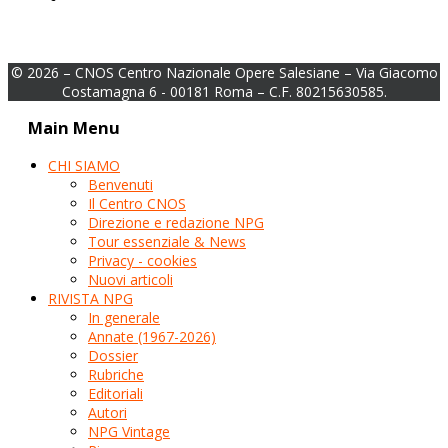
© 2026 – CNOS Centro Nazionale Opere Salesiane – Via Giacomo
Costamagna 6 - 00181 Roma – C.F. 80215630585.
Main Menu
CHI SIAMO
Benvenuti
Il Centro CNOS
Direzione e redazione NPG
Tour essenziale & News
Privacy - cookies
Nuovi articoli
RIVISTA NPG
In generale
Annate (1967-2026)
Dossier
Rubriche
Editoriali
Autori
NPG Vintage