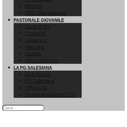
Risorse
NPG International
PASTORALE GIOVANILE
Studi di PG
I soggetti
Giovani e...
Percorsi
Sussidi
Altri contenuti
LA PG SALESIANA
Don Bosco
PG Salesiana
Uffici CISI
Documentazione CISI