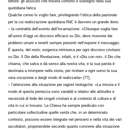
lettore: gli assicuro che troverà conforto e sostegno nella sua
quotidiana fatica.
Qualche cenno lo voglio fare, privilegiando l’ottica della pastorale
per la cui realizzazione quotidiana RdC è davvero un grande dono:
– la centralità dell’evento dell’Incarnazione: «Chiunque voglia fare
all’uomo d’oggi un discorso efficace su Dio, deve muovere dai
problemi umani e tenerli sempre presenti nell’esporre il messaggio.
È questa, del resto, esigenza intrinseca per ogni discorso cristiano
su Dio. Il Dio della Rivelazione, infatti, è il «Dio con noi», il Dio che
chiama, che salva e dà senso alla nostra vita; e la sua parola è
destinata a irrompere nella storia, per rivelare a ogni uomo la sua
vera vocazione e dargli modo di realizzarla» (77);
– l’attenzione alla situazione per ragioni teologiche: «La misura e il
modo di questa pienezza sono variabili e relativi alle attitudini e
necessità di fede dei singoli cristiani e al contesto di cultura e di
vita in cui si trovano. La Chiesa ha sempre predicato con
particolare sollecitudine quelle verità che, in un determinato
contesto, possono essere integrate nel pensiero e nella vita dei vari
ascoltatori, proponendole secondo quanto conviene alla situazione