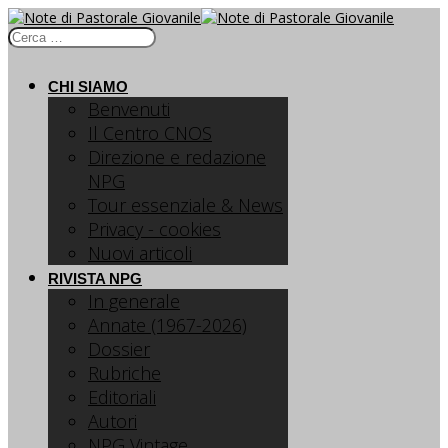
CHI SIAMO
Benvenuti
Il Centro CNOS
Direzione e redazione
NPG
Tour essenziale & News
Privacy - cookies
Nuovi articoli
RIVISTA NPG
In generale
Annate (1967-2026)
Dossier
Rubriche
Editoriali
Autori
NPG Vintage