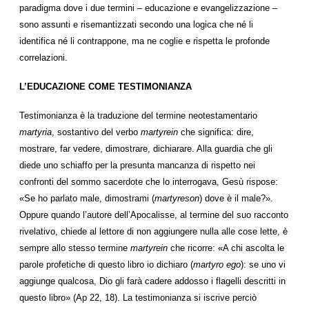
paradigma dove i due termini – educazione e evangelizzazione –
sono assunti e risemantizzati secondo una logica che né li
identifica né li contrappone, ma ne coglie e rispetta le profonde
correlazioni.
L’EDUCAZIONE COME TESTIMONIANZA
Testimonianza è la traduzione del termine neotestamentario
martyria
, sostantivo del verbo
martyrein
che significa: dire,
mostrare, far vedere, dimostrare, dichiarare. Alla guardia che gli
diede uno schiaffo per la presunta mancanza di rispetto nei
confronti del sommo sacerdote che lo interrogava, Gesù rispose:
«Se ho parlato male, dimostrami (
martyreson
) dove è il male?».
Oppure quando l’autore dell’Apocalisse, al termine del suo racconto
rivelativo, chiede al lettore di non aggiungere nulla alle cose lette, è
sempre allo stesso termine
martyrein
che ricorre: «A chi ascolta le
parole profetiche di questo libro io dichiaro (
martyro ego
): se uno vi
aggiunge qualcosa, Dio gli farà cadere addosso i flagelli descritti in
questo libro» (Ap 22, 18). La testimonianza si iscrive perciò