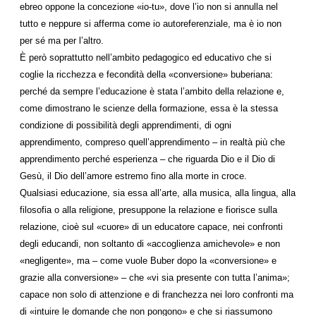
ebreo oppone la concezione «io-tu», dove l’io non si annulla nel
tutto e neppure si afferma come io autoreferenziale, ma è io non
per sé ma per l’altro.
È però soprattutto nell’ambito pedagogico ed educativo che si
coglie la ricchezza e fecondità della «conversione» buberiana:
perché da sempre l’educazione è stata l’ambito della relazione e,
come dimostrano le scienze della formazione, essa è la stessa
condizione di possibilità degli apprendimenti, di ogni
apprendimento, compreso quell’apprendimento – in realtà più che
apprendimento perché esperienza – che riguarda Dio e il Dio di
Gesù, il Dio dell’amore estremo fino alla morte in croce.
Qualsiasi educazione, sia essa all’arte, alla musica, alla lingua, alla
filosofia o alla religione, presuppone la relazione e fiorisce sulla
relazione, cioè sul «cuore» di un educatore capace, nei confronti
degli educandi, non soltanto di «accoglienza amichevole» e non
«negligente», ma – come vuole Buber dopo la «conversione» e
grazie alla conversione» – che «vi sia presente con tutta l’anima»;
capace non solo di attenzione e di franchezza nei loro confronti ma
di «intuire le domande che non pongono» e che si riassumono