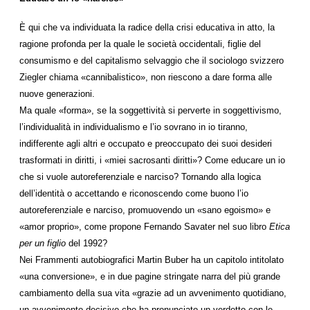
È qui che va individuata la radice della crisi educativa in atto, la
ragione profonda per la quale le società occidentali, figlie del
consumismo e del capitalismo selvaggio che il sociologo svizzero
Ziegler chiama «cannibalistico», non riescono a dare forma alle
nuove generazioni.
Ma quale «forma», se la soggettività si perverte in soggettivismo,
l’individualità in individualismo e l’io sovrano in io tiranno,
indifferente agli altri e occupato e preoccupato dei suoi desideri
trasformati in diritti, i «miei sacrosanti diritti»? Come educare un io
che si vuole autoreferenziale e narciso? Tornando alla logica
dell’identità o accettando e riconoscendo come buono l’io
autoreferenziale e narciso, promuovendo un «sano egoismo» e
«amor proprio», come propone Fernando Savater nel suo libro
Etica
per un figlio
del 1992?
Nei Frammenti autobiografici Martin Buber ha un capitolo intitolato
«una conversione», e in due pagine stringate narra del più grande
cambiamento della sua vita «grazie ad un avvenimento quotidiano,
un avvenimento decisivo che ha pronunciato un verdetto con le