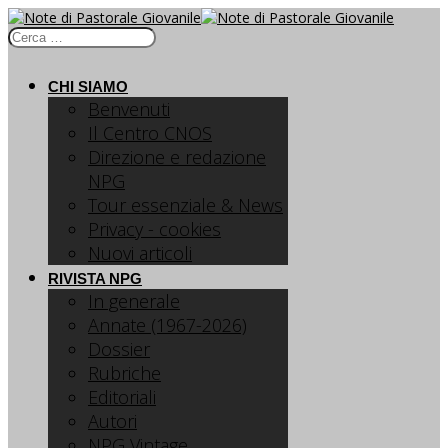
CHI SIAMO
Benvenuti
Il Centro CNOS
Direzione e redazione
NPG
Tour essenziale & News
Privacy - cookies
Nuovi articoli
RIVISTA NPG
In generale
Annate (1967-2026)
Dossier
Rubriche
Editoriali
Autori
NPG Vintage