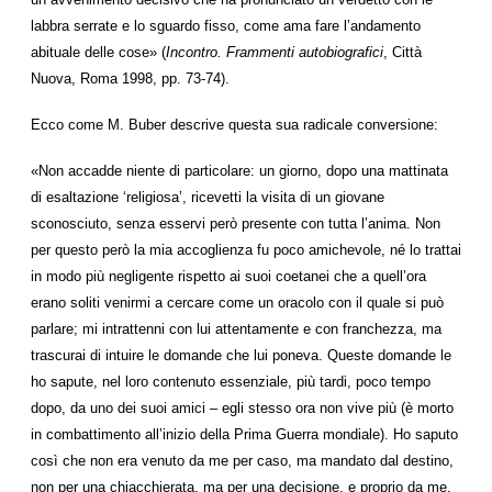
labbra serrate e lo sguardo fisso, come ama fare l’andamento
abituale delle cose» (
Incontro. Frammenti autobiografici
, Città
Nuova, Roma 1998, pp. 73-74).
Ecco come M. Buber descrive questa sua radicale conversione:
«Non accadde niente di particolare: un giorno, dopo una mattinata
di esaltazione ‘religiosa’, ricevetti la visita di un giovane
sconosciuto, senza esservi però presente con tutta l’anima. Non
per questo però la mia accoglienza fu poco amichevole, né lo trattai
in modo più negligente rispetto ai suoi coetanei che a quell’ora
erano soliti venirmi a cercare come un oracolo con il quale si può
parlare; mi intrattenni con lui attentamente e con franchezza, ma
trascurai di intuire le domande che lui poneva. Queste domande le
ho sapute, nel loro contenuto essenziale, più tardi, poco tempo
dopo, da uno dei suoi amici – egli stesso ora non vive più (è morto
in combattimento all’inizio della Prima Guerra mondiale). Ho saputo
così che non era venuto da me per caso, ma mandato dal destino,
non per una chiacchierata, ma per una decisione, e proprio da me,