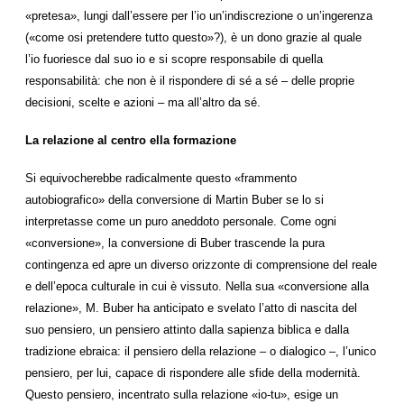
«pretesa», lungi dall’essere per l’io un’indiscrezione o un’ingerenza
(«come osi pretendere tutto questo»?), è un dono grazie al quale
l’io fuoriesce dal suo io e si scopre responsabile di quella
responsabilità: che non è il rispondere di sé a sé – delle proprie
decisioni, scelte e azioni – ma all’altro da sé.
La relazione al centro ella formazione
Si equivocherebbe radicalmente questo «frammento
autobiografico» della conversione di Martin Buber se lo si
interpretasse come un puro aneddoto personale. Come ogni
«conversione», la conversione di Buber trascende la pura
contingenza ed apre un diverso orizzonte di comprensione del reale
e dell’epoca culturale in cui è vissuto. Nella sua «conversione alla
relazione», M. Buber ha anticipato e svelato l’atto di nascita del
suo pensiero, un pensiero attinto dalla sapienza biblica e dalla
tradizione ebraica: il pensiero della relazione – o dialogico –, l’unico
pensiero, per lui, capace di rispondere alle sfide della modernità.
Questo pensiero, incentrato sulla relazione «io-tu», esige un