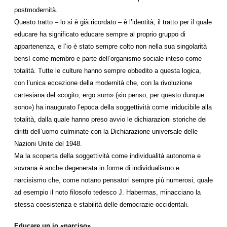
postmodernità.
Questo tratto – lo si è già ricordato – è l’identità, il tratto per il quale
educare ha significato educare sempre al proprio gruppo di
appartenenza, e l’io è stato sempre colto non nella sua singolarità
bensì come membro e parte dell’organismo sociale inteso come
totalità. Tutte le culture hanno sempre obbedito a questa logica,
con l’unica eccezione della modernità che, con la rivoluzione
cartesiana del «cogito, ergo sum» («io penso, per questo dunque
sono») ha inaugurato l’epoca della soggettività come irriducibile alla
totalità, dalla quale hanno preso avvio le dichiarazioni storiche dei
diritti dell’uomo culminate con la Dichiarazione universale delle
Nazioni Unite del 1948.
Ma la scoperta della soggettività come individualità autonoma e
sovrana è anche degenerata in forme di individualismo e
narcisismo che, come notano pensatori sempre più numerosi, quale
ad esempio il noto filosofo tedesco J. Habermas, minacciano la
stessa coesistenza e stabilità delle democrazie occidentali.
Educare un io «narciso»