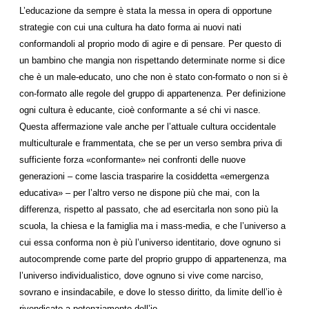
L’educazione da sempre è stata la messa in opera di opportune
strategie con cui una cultura ha dato forma ai nuovi nati
conformandoli al proprio modo di agire e di pensare. Per questo di
un bambino che mangia non rispettando determinate norme si dice
che è un male-educato, uno che non è stato con-formato o non si è
con-formato alle regole del gruppo di appartenenza. Per definizione
ogni cultura è educante, cioè conformante a sé chi vi nasce.
Questa affermazione vale anche per l’attuale cultura occidentale
multiculturale e frammentata, che se per un verso sembra priva di
sufficiente forza «conformante» nei confronti delle nuove
generazioni – come lascia trasparire la cosiddetta «emergenza
educativa» – per l’altro verso ne dispone più che mai, con la
differenza, rispetto al passato, che ad esercitarla non sono più la
scuola, la chiesa e la famiglia ma i mass-media, e che l’universo a
cui essa conforma non è più l’universo identitario, dove ognuno si
autocomprende come parte del proprio gruppo di appartenenza, ma
l’universo individualistico, dove ognuno si vive come narciso,
sovrano e insindacabile, e dove lo stesso diritto, da limite dell’io è
rivendicato a potenziamento dell’io.