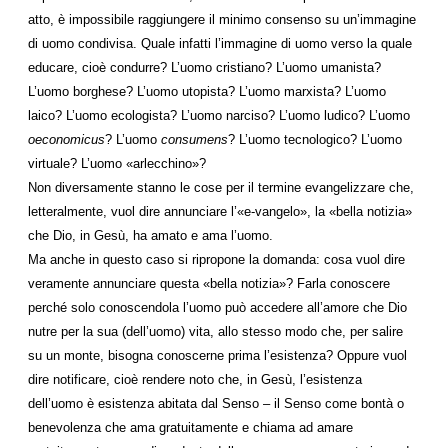
atto, è impossibile raggiungere il minimo consenso su un’immagine
di uomo condivisa. Quale infatti l’immagine di uomo verso la quale
educare, cioè condurre? L’uomo cristiano? L’uomo umanista?
L’uomo borghese? L’uomo utopista? L’uomo marxista? L’uomo
laico? L’uomo ecologista? L’uomo narciso? L’uomo ludico? L’uomo
oeconomicus
? L’uomo
consumens
? L’uomo tecnologico? L’uomo
virtuale? L’uomo «arlecchino»?
Non diversamente stanno le cose per il termine evangelizzare che,
letteralmente, vuol dire annunciare l’«e-vangelo», la «bella notizia»
che Dio, in Gesù, ha amato e ama l’uomo.
Ma anche in questo caso si ripropone la domanda: cosa vuol dire
veramente annunciare questa «bella notizia»? Farla conoscere
perché solo conoscendola l’uomo può accedere all’amore che Dio
nutre per la sua (dell’uomo) vita, allo stesso modo che, per salire
su un monte, bisogna conoscerne prima l’esistenza? Oppure vuol
dire notificare, cioè rendere noto che, in Gesù, l’esistenza
dell’uomo è esistenza abitata dal Senso – il Senso come bontà o
benevolenza che ama gratuitamente e chiama ad amare