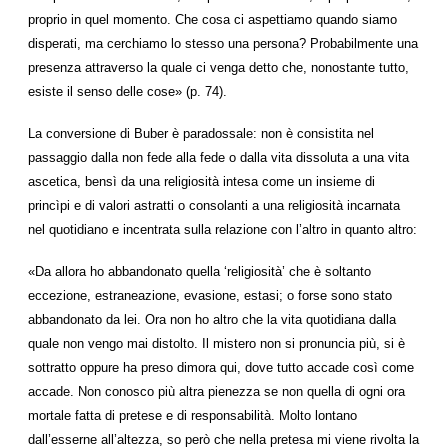
proprio in quel momento. Che cosa ci aspettiamo quando siamo
disperati, ma cerchiamo lo stesso una persona? Probabilmente una
presenza attraverso la quale ci venga detto che, nonostante tutto,
esiste il senso delle cose» (p. 74).
La conversione di Buber è paradossale: non è consistita nel
passaggio dalla non fede alla fede o dalla vita dissoluta a una vita
ascetica, bensì da una religiosità intesa come un insieme di
princìpi e di valori astratti o consolanti a una religiosità incarnata
nel quotidiano e incentrata sulla relazione con l’altro in quanto altro:
«Da allora ho abbandonato quella ‘religiosità’ che è soltanto
eccezione, estraneazione, evasione, estasi; o forse sono stato
abbandonato da lei. Ora non ho altro che la vita quotidiana dalla
quale non vengo mai distolto. Il mistero non si pronuncia più, si è
sottratto oppure ha preso dimora qui, dove tutto accade così come
accade. Non conosco più altra pienezza se non quella di ogni ora
mortale fatta di pretese e di responsabilità. Molto lontano
dall’esserne all’altezza, so però che nella pretesa mi viene rivolta la