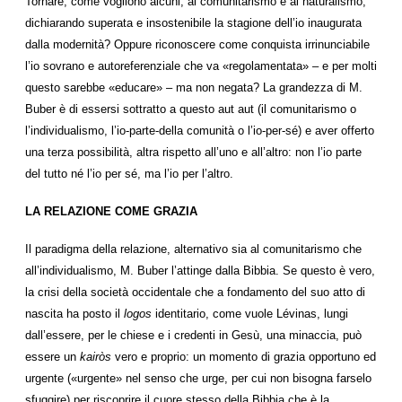
Tornare, come vogliono alcuni, al comunitarismo e al naturalismo,
dichiarando superata e insostenibile la stagione dell’io inaugurata
dalla modernità? Oppure riconoscere come conquista irrinunciabile
l’io sovrano e autoreferenziale che va «regolamentata» – e per molti
questo sarebbe «educare» – ma non negata? La grandezza di M.
Buber è di essersi sottratto a questo aut aut (il comunitarismo o
l’individualismo, l’io-parte-della comunità o l’io-per-sé) e aver offerto
una terza possibilità, altra rispetto all’uno e all’altro: non l’io parte
del tutto né l’io per sé, ma l’io per l’altro.
LA RELAZIONE COME GRAZIA
Il paradigma della relazione, alternativo sia al comunitarismo che
all’individualismo, M. Buber l’attinge dalla Bibbia. Se questo è vero,
la crisi della società occidentale che a fondamento del suo atto di
nascita ha posto il
logos
identitario, come vuole Lévinas, lungi
dall’essere, per le chiese e i credenti in Gesù, una minaccia, può
essere un
kairòs
vero e proprio: un momento di grazia opportuno ed
urgente («urgente» nel senso che urge, per cui non bisogna farselo
sfuggire) per riscoprire il cuore stesso della Bibbia che è la