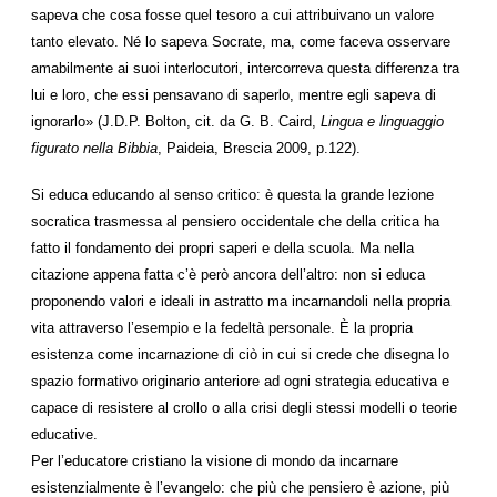
sapeva che cosa fosse quel tesoro a cui attribuivano un valore
tanto elevato. Né lo sapeva Socrate, ma, come faceva osservare
amabilmente ai suoi interlocutori, intercorreva questa differenza tra
lui e loro, che essi pensavano di saperlo, mentre egli sapeva di
ignorarlo» (J.D.P. Bolton, cit. da G. B. Caird,
Lingua e linguaggio
figurato nella Bibbia
, Paideia, Brescia 2009, p.122).
Si educa educando al senso critico: è questa la grande lezione
socratica trasmessa al pensiero occidentale che della critica ha
fatto il fondamento dei propri saperi e della scuola. Ma nella
citazione appena fatta c’è però ancora dell’altro: non si educa
proponendo valori e ideali in astratto ma incarnandoli nella propria
vita attraverso l’esempio e la fedeltà personale. È la propria
esistenza come incarnazione di ciò in cui si crede che disegna lo
spazio formativo originario anteriore ad ogni strategia educativa e
capace di resistere al crollo o alla crisi degli stessi modelli o teorie
educative.
Per l’educatore cristiano la visione di mondo da incarnare
esistenzialmente è l’evangelo: che più che pensiero è azione, più