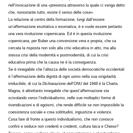
nell’invocazione di una «presenza attraverso la quale ci venga detto
che, nonostante tutto, esiste il senso delle cose».
La relazione al centro della formazione, lungi dall’essere
un’affermazione esortativa o esornativa, è e vuole essere pertanto
una vera rivoluzione copernicana. Ed è in questa rivoluzione
copernicana, per Buber una conversione vera e propria, che va
cercata la risposta non solo alla crisi educativa in atto, ma alla
stessa crisi della modernità e postmodernità, di cui la crisi
educativa prima che la causa ne è la conseguenza.
Se è innegabile che l’altezza delle società democratiche occidentali
è l’affermazione della dignità di ogni uomo nella sua singolarità
irriducibile, di cui la
Dichiarazione dell’ONU
del 1948 è la Charta
Magna, è altrettanto innegabile che quest’affermazione sta
scivolando verso l’individualismo, nelle sue molteplici forme di
rivendicazioni e di egoismi, che rende difficile se non impossibile la
coesistenza sociale e crea solititudini, ingiustizie e violenze.
Cosa fare di fronte a questo individualismo, che non conosce
confini e seduce non credenti e credenti, cultura laica e Chiese?