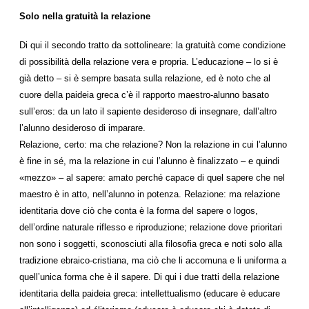
Solo nella gratuità la relazione
Di qui il secondo tratto da sottolineare: la gratuità come condizione
di possibilità della relazione vera e propria. L’educazione – lo si è
già detto – si è sempre basata sulla relazione, ed è noto che al
cuore della paideia greca c’è il rapporto maestro-alunno basato
sull’eros: da un lato il sapiente desideroso di insegnare, dall’altro
l’alunno desideroso di imparare.
Relazione, certo: ma che relazione? Non la relazione in cui l’alunno
è fine in sé, ma la relazione in cui l’alunno è finalizzato – e quindi
«mezzo» – al sapere: amato perché capace di quel sapere che nel
maestro è in atto, nell’alunno in potenza. Relazione: ma relazione
identitaria dove ciò che conta è la forma del sapere o logos,
dell’ordine naturale riflesso e riproduzione; relazione dove prioritari
non sono i soggetti, sconosciuti alla filosofia greca e noti solo alla
tradizione ebraico-cristiana, ma ciò che li accomuna e li uniforma a
quell’unica forma che è il sapere. Di qui i due tratti della relazione
identitaria della paideia greca: intellettualismo (educare è educare