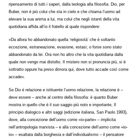
ripensamento di tutti i saperi, dalla teologia alla filosofia. Dio, per
Buber, non è più colui che sta in cielo e che chiama l’uomo ad
elevare la sua anima a lui, ma colui che negli istanti della vita
quotidiana affida all’io il fratello al quale rispondere:
«Da allora ho abbandonato quella ‘religiosità’ che è soltanto
eccezione, estraneazione, evasione, estasi; o forse sono stato
abbandonato da lei. Ora non ho altro che la vita quotidiana dalla
quale non vengo mai distolto. Il mistero non si pronuncia più, si è
sottratto oppure ha preso dimora qui, dove tutto accade così come
accade».
Se Dio è relazione e istituente l’uomo relazione, la relazione è –
deve essere – anche al centro della filosofia: è quanto Buber
mostra in quello che è il suo saggio più noto e importante, Il
principio dialogico e altri saggi (edizione italiana, San Paolo 1993),
dove, alla concezione dell’uomo come «io-parte» – implicita
nell’antropologia marxista – e alla concezione dell’uomo come «io-
io» – esaltata dalla borghesia e dall’individualismo – il pensatore