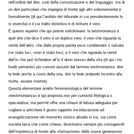
nell’ordine del dire, cioè della comunicazone e del linguaggio, ma di
un dire particolare che impegna di fronte agli altri solennemente e
formalmente (di qui l’ambito del tribunale in cui prevalentemente lo
si esercita) e il cui tratto distintivo è di istituire il vero.
È questo aspetto che qui preme sottolineare: la testimonianza è
quel dire che dice il vero e un duplice vero: il vero che riguarda la
verità dell’altro, che dalla propria parola esce condannato o salvato
(«è stato lui», «non è stato lui»), e il vero che riguarda la verità
dell’io che può richiedere all’io il dono stesso della vita (di qui i tre
livelli semantici più comuni assunti dal termine testimonianza: dire
la fede anche a costo della vita, dire la fede andando incontro alla
morte, essere martire).
Questa elementare analisi fenomenologica del termine
«testimonianza» è qui proposta non per curiosità filologica o
speculativa, ma perché offre una chiave di lettura adeguata per
cogliere e articolare il giusto rapporto tra educazione ed
evangelizzazione nel momento storico attuale in cui, sia come
società laica che come chiese, diventiamo sempre più consapevoli
dell’impotenza di fronte alla «formazione» delle nuove generazioni.