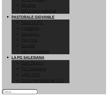
Risorse
NPG International
PASTORALE GIOVANILE
Studi di PG
I soggetti
Giovani e...
Percorsi
Sussidi
Altri contenuti
LA PG SALESIANA
Don Bosco
PG Salesiana
Uffici CISI
Documentazione CISI