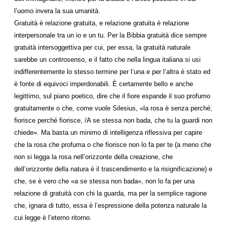
l’uomo invera la sua umanità.
Gratuità è relazione gratuita, e relazione gratuita è relazione
interpersonale tra un io e un tu. Per la Bibbia gratuità dice sempre
gratuità intersoggettiva per cui, per essa, la gratuità naturale
sarebbe un controsenso, e il fatto che nella lingua italiana si usi
indifferentemente lo stesso termine per l’una e per l’altra è stato ed
è fonte di equivoci imperdonabili. È certamente bello e anche
legittimo, sul piano poetico, dire che il fiore espande il suo profumo
gratuitamente o che, come vuole Silesius, «la rosa è senza perché;
fiorisce perché fiorisce, /A se stessa non bada, che tu la guardi non
chiede». Ma basta un minimo di intelligenza riflessiva per capire
che la rosa che profuma o che fiorisce non lo fa per te (a meno che
non si legga la rosa nell’orizzonte della creazione, che
dell’orizzonte della natura è il trascendimento e la risignificazione) e
che, se è vero che «a se stessa non bada», non lo fa per una
relazione di gratuità con chi la guarda, ma per la semplice ragione
che, ignara di tutto, essa è l’espressione della potenza naturale la
cui legge è l’eterno ritorno.