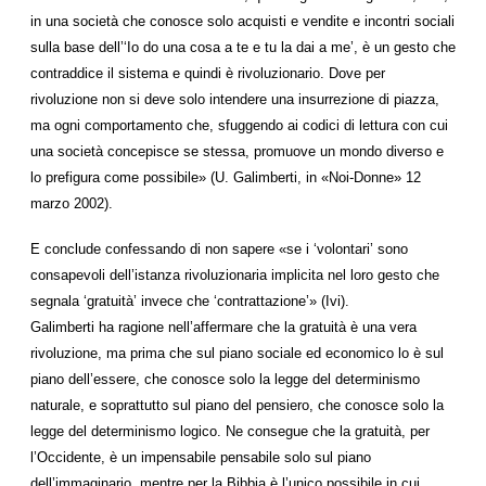
in una società che conosce solo acquisti e vendite e incontri sociali
sulla base dell’‘Io do una cosa a te e tu la dai a me’, è un gesto che
contraddice il sistema e quindi è rivoluzionario. Dove per
rivoluzione non si deve solo intendere una insurrezione di piazza,
ma ogni comportamento che, sfuggendo ai codici di lettura con cui
una società concepisce se stessa, promuove un mondo diverso e
lo prefigura come possibile» (U. Galimberti, in «Noi-Donne» 12
marzo 2002).
E conclude confessando di non sapere «se i ‘volontari’ sono
consapevoli dell’istanza rivoluzionaria implicita nel loro gesto che
segnala ‘gratuità’ invece che ‘contrattazione’» (Ivi).
Galimberti ha ragione nell’affermare che la gratuità è una vera
rivoluzione, ma prima che sul piano sociale ed economico lo è sul
piano dell’essere, che conosce solo la legge del determinismo
naturale, e soprattutto sul piano del pensiero, che conosce solo la
legge del determinismo logico. Ne consegue che la gratuità, per
l’Occidente, è un impensabile pensabile solo sul piano
dell’immaginario, mentre per la Bibbia è l’unico possibile in cui