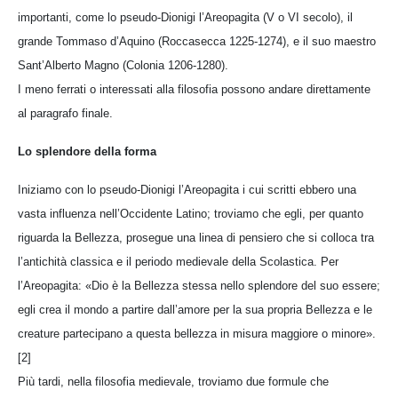
importanti, come lo pseudo-Dionigi l’A­reo­pagita (V o VI secolo), il
grande Tommaso d’Aquino (Roccasecca 1225-1274), e il suo maestro
Sant’Alberto Magno (Colonia 1206-1280).
I meno ferrati o interessati alla filosofia possono andare direttamente
al paragrafo finale.
Lo splendore della forma
Iniziamo con lo pseudo-Dionigi l’Areopagita i cui scritti ebbero una
vasta influenza nell’Occidente Latino; troviamo che egli, per quanto
riguarda la Bellezza, prosegue una linea di pensiero che si colloca tra
l’antichità classica e il periodo medievale della Scolastica. Per
l’Areopagita: «Dio è la Bellezza stessa nello splendore del suo essere;
egli crea il mondo a partire dall’amore per la sua propria Bellezza e le
creature partecipano a questa bellezza in misura maggiore o minore».
[2]
Più tardi, nella filosofia medievale, troviamo due formule che