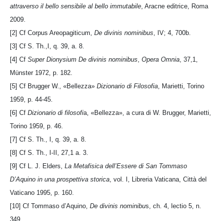
attraverso il bello sensibile al bello immutabile
, Aracne editrice, Roma
2009.
[2] Cf Corpus Areopagiticum,
De divinis nominibus
, IV; 4, 700b.
[3] Cf S. Th.,I, q. 39, a. 8.
[4] Cf
Super Dionysium
De divinis nominibus
,
Opera Omnia
, 37,1,
Münster 1972, p. 182.
[5] Cf Brugger W., «Bellezza»
Dizionario di Filosofia
, Marietti, Torino
1959, p. 44-45.
[6] Cf
Dizionario di filosofi
a, «Bellezza», a cura di W. Brugger, Marietti,
Torino 1959, p. 46.
[7] Cf S. Th., I, q. 39, a. 8.
[8] Cf S. Th., I-II, 27,1 a. 3.
[9] Cf L. J. Elders,
La Metafisica dell’Essere di San Tommaso
D’Aquino in una prospettiva storica
, vol. I, Libreria Vaticana, Città del
Vaticano 1995, p. 160.
[10] Cf Tommaso d’Aquino,
De divinis nominibu
s, ch. 4, lectio 5, n.
349.