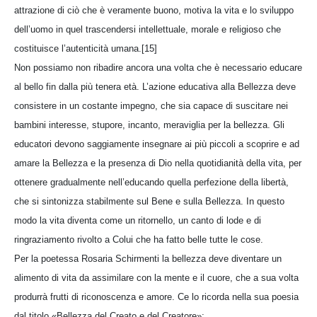
attrazione di ciò che è veramente buono, motiva la vita e lo sviluppo
dell’uomo in quel trascendersi intellettuale, morale e religioso che
costituisce l’autenticità umana.[15]
Non possiamo non ribadire ancora una volta che è necessario educare
al bello fin dalla più tenera età. L’azione educativa alla Bellezza deve
consistere in un costante impegno, che sia capace di suscitare nei
bambini interesse, stupore, incanto, meraviglia per la bellezza. Gli
educatori devono saggiamente insegnare ai più piccoli a scoprire e ad
amare la Bellezza e la presenza di Dio nella quotidianità della vita, per
ottenere gradualmente nell’educando quella perfezione della libertà,
che si sintonizza stabilmente sul Bene e sulla Bellezza. In questo
modo la vita diventa come un ritornello, un canto di lode e di
ringraziamento rivolto a Colui che ha fatto belle tutte le cose.
Per la poetessa Rosaria Schirmenti la bellezza deve diventare un
alimento di vita da assimilare con la mente e il cuore, che a sua volta
produrrà frutti di riconoscenza e amore. Ce lo ricorda nella sua poesia
dal titolo «Bellezza del Creato e del Creatore»: