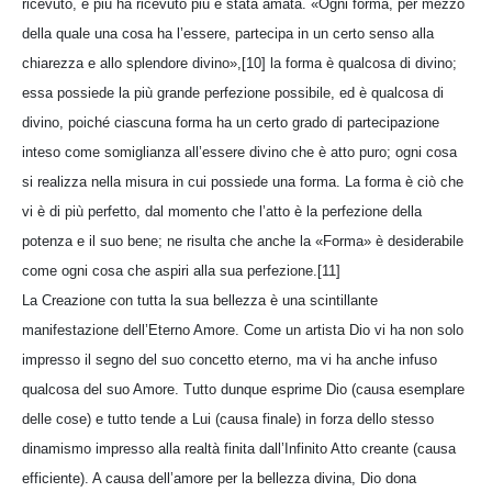
ricevuto, e più ha ricevuto più è stata amata. «Ogni forma, per mezzo
della quale una cosa ha l’essere, partecipa in un certo senso alla
chiarezza e allo splendore divino»,[10] la forma è qualcosa di divino;
essa possiede la più grande perfezione possibile, ed è qualcosa di
divino, poiché ciascuna forma ha un certo grado di partecipazione
inteso come somiglianza all’essere divino che è atto puro; ogni cosa
si realizza nella misura in cui possiede una forma. La forma è ciò che
vi è di più perfetto, dal momento che l’atto è la perfezione della
potenza e il suo bene; ne risulta che anche la «Forma» è desiderabile
come ogni cosa che aspiri alla sua perfezione.[11]
La Creazione con tutta la sua bellezza è una scintillante
manifestazione dell’Eterno Amore. Come un artista Dio vi ha non solo
impresso il segno del suo concetto eterno, ma vi ha anche infuso
qualcosa del suo Amore. Tutto dunque esprime Dio (causa esemplare
delle cose) e tutto tende a Lui (causa finale) in forza dello stesso
dinamismo impresso alla realtà finita dall’Infinito Atto creante (causa
efficiente). A causa dell’amore per la bellezza divina, Dio dona