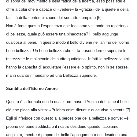
di sopra del movimento e della fatica della ricerca, esso possiede e
offre a colui che è capace di «vedere» la «grazia» della quiete e della
facilità della contemplazione del suo atto compiuto.[6]
Non è forse questa l’esperienza che facciamo visitando un repertorio
di bellezze, quale può essere una pinacoteca? Il bello aggiunge
qualcosa al bene, in questo modo il bello diviene nell’animo dell’uomo
bene-bellezza. Un bene-bellezza che ci fa trascendere e superare le
tristezze e le malinconie della vita quotidiana. Infatti le bellezze visibili
hanno la capacità di acquietare l’essere e lo spirito, non in se stesse,
ma in quanto rimandano ad una Bellezza superiore.
Scintilla dell’Eterno Amore
Questa è la formula con la quale Tommaso d’Aquino definisce il bello:
ciò che piace alla vista: «Pulchra enim dicuntur quae visa placent».[7]
Egli si riferisce con questo alla percezione della bellezza e scrive: «è
proprio del bene soddisfare il nostro desiderio quando l’abbiamo
acquisito, mentre è proprio del bello l’appagamento del desiderio una