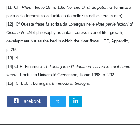
[11] Cf I
Phys
., lectio 15, n. 135. Nel suo
Q. d. de potentia
Tommaso
parla della formositas actualitatis (la bellezza dell’essere in atto).
[12] Cf Questa frase fu scritta da Lonergan nelle
Note per le lezioni di
Cincinnati
: «Not philosophy as a dam across river of life, growth,
development but as the bed in which the river flows», TE, Appendix,
p. 260.
[13] Id.
[14] Cf R. Finamore,
B. Lonergan e l’Education: l’alveo in cui il fiume
scorre
, Pontificia Università Gregoriana, Roma 1998, p. 292.
[15] Cf B.J.F. Lonergan,
Il metodo in teologia
.
Facebook
© 2026 – CNOS Centro Nazionale Opere Salesiane – Via