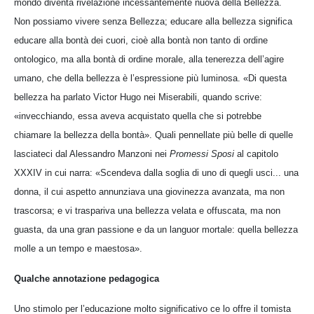
mondo diventa rivelazione incessantemente nuova della Bellezza.
Non possiamo vivere senza Bellezza; educare alla bellezza significa
educare alla bontà dei cuori, cioè alla bontà non tanto di ordine
ontologico, ma alla bontà di ordine morale, alla tenerezza dell’agire
umano, che della bellezza è l’espressione più luminosa. «Di questa
bellezza ha parlato Victor Hugo nei Miserabili, quando scrive:
«invecchiando, essa aveva acquistato quella che si potrebbe
chiamare la bellezza della bontà». Quali pennellate più belle di quelle
lasciateci dal Alessandro Manzoni nei
Promessi Sposi
al capitolo
XXXIV in cui narra: «Scendeva dalla soglia di uno di quegli usci... una
donna, il cui aspetto annunziava una giovinezza avanzata, ma non
trascorsa; e vi traspariva una bellezza velata e offuscata, ma non
guasta, da una gran passione e da un languor mortale: quella bellezza
molle a un tempo e maestosa».
Qualche annotazione pedagogica
Uno stimolo per l’educazione molto significativo ce lo offre il tomista