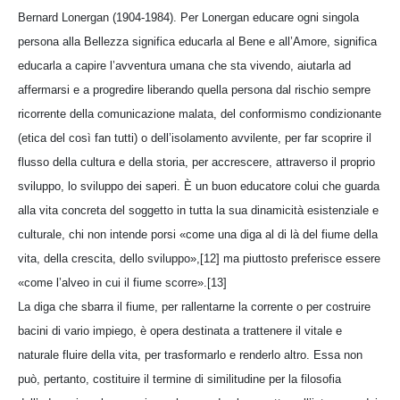
Bernard Lonergan (1904-1984). Per Lonergan educare ogni singola
persona alla Bellezza significa educarla al Bene e all’Amore, significa
educarla a capire l’avventura umana che sta vivendo, aiutarla ad
affermarsi e a progredire liberando quella persona dal rischio sempre
ricorrente della comunicazione malata, del conformismo condizionante
(etica del così fan tutti) o dell’isolamento avvilente, per far scoprire il
flusso della cultura e della storia, per accrescere, attraverso il proprio
sviluppo, lo sviluppo dei saperi. È un buon educatore colui che guarda
alla vita concreta del soggetto in tutta la sua dinamicità esistenziale e
culturale, chi non intende porsi «come una diga al di là del fiume della
vita, della crescita, dello sviluppo»,[12] ma piuttosto preferisce essere
«come l’alveo in cui il fiume scorre».[13]
La diga che sbarra il fiume, per rallentarne la corrente o per costruire
bacini di vario impiego, è opera destinata a trattenere il vitale e
naturale fluire della vita, per trasformarlo e renderlo altro. Essa non
può, pertanto, costituire il termine di similitudine per la filosofia