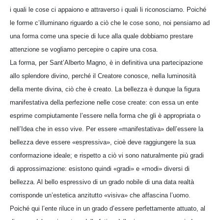
i quali le cose ci appaiono e attraverso i quali li riconosciamo. Poiché
le forme c’illuminano riguardo a ciò che le cose sono, noi pensiamo ad
una forma come una specie di luce alla quale dobbiamo prestare
attenzione se vogliamo percepire o capire una cosa.
La forma, per Sant’Alberto Magno, è in definitiva una partecipazione
allo splendore divino, perché il Creatore conosce, nella luminosità
della mente divina, ciò che è creato. La bellezza è dunque la figura
manifestativa della perfezione nelle cose create: con essa un ente
esprime compiutamente l’essere nella forma che gli è appropriata o
nell’Idea che in esso vive. Per essere «manifestativa» dell’essere la
bellezza deve essere «espressiva», cioè deve raggiungere la sua
conformazione ideale; e rispetto a ciò vi sono naturalmente più gradi
di approssimazione: esistono quindi «gradi» e «modi» diversi di
bellezza. Al bello espressivo di un grado nobile di una data realtà
corrisponde un’estetica anzitutto «visiva» che affascina l’uomo.
Poiché qui l’ente riluce in un grado d’essere perfettamente attuato, al