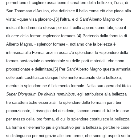
permettono di cogliere assai bene il carattere della bellezza; l’una, di
San Tommaso d’Aquino, che definisce il bello come ciò che piace alla
vista: «quae visa placent»,[3] l’altra, è di Sant’Alberto Magno che
indica il fondamento stesso per cui il bello appare come tale, cioè il
rilucere della forma: «splendor formae».[4] Partendo dalla formula di
Alberto Magno, «splendor formae», notiamo che la bellezza è
intrinseca alla Forma, anzi in essa c’è splendore, lo «splendore della
forma» sostanziale o accidentale su delle parti materiali, che sono
proporzionate e delimitate.[5] Per Sant’Alberto Magno questa armonia
delle parti costituisce dunque l’elemento materiale della bellezza,
mentre lo splendore ne è l’elemento formale. Nella sua opera dal titolo:
Super Dionysium De divinis nominibus
, egli attribuisce alla bellezza
tre caratteristiche essenziali: lo splendore della forma in parti ben
proporzionate; il risveglio del desiderio; l’accomunarsi di tutte le cose
per mezzo della loro forma, di cui lo splendore costituisce la bellezza.
La forma è l’elemento più significativo per la bellezza, perché le cose
si distinguono per noi grazie alle loro forme, che sono gli aspetti sotto