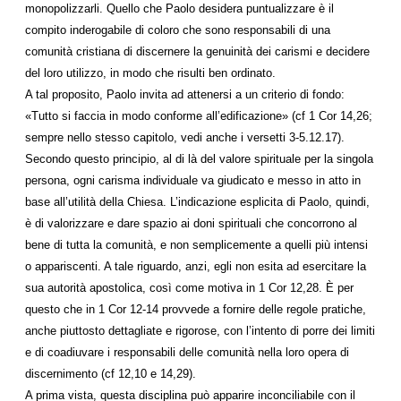
monopolizzarli. Quello che Paolo desidera puntualizzare è il
compito inderogabile di coloro che sono responsabili di una
comunità cristiana di discernere la genuinità dei carismi e decidere
del loro utilizzo, in modo che risulti ben ordinato.
A tal proposito, Paolo invita ad attenersi a un criterio di fondo:
«Tutto si faccia in modo conforme all’edificazione» (cf 1 Cor 14,26;
sempre nello stesso capitolo, vedi anche i versetti 3-5.12.17).
Secondo questo principio, al di là del valore spirituale per la singola
persona, ogni carisma individuale va giudicato e messo in atto in
base all’utilità della Chiesa. L’indicazione esplicita di Paolo, quindi,
è di valorizzare e dare spazio ai doni spirituali che concorrono al
bene di tutta la comunità, e non semplicemente a quelli più intensi
o appariscenti. A tale riguardo, anzi, egli non esita ad esercitare la
sua autorità apostolica, così come motiva in 1 Cor 12,28. È per
questo che in 1 Cor 12-14 provvede a fornire delle regole pratiche,
anche piuttosto dettagliate e rigorose, con l’intento di porre dei limiti
e di coadiuvare i responsabili delle comunità nella loro opera di
discernimento (cf 12,10 e 14,29).
A prima vista, questa disciplina può apparire inconciliabile con il