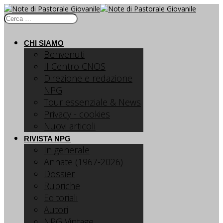
CHI SIAMO
Benvenuti
Il Centro CNOS
Direzione e redazione
NPG
Tour essenziale & News
Privacy - cookies
Nuovi articoli
RIVISTA NPG
In generale
Annate (1967-2026)
Dossier
Rubriche
Editoriali
Autori
NPG Vintage