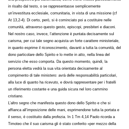
in risalto dal testo, o se rappresentasse semplicemente
un’investitura ecclesiale, comunitaria, in vista di una missione (cf
At 13,2-4). Di certo, però, si è cominciato poi a costituire nelle
comunità, attraverso questo gesto, episcopi, presbiteri e diaconi.
Nel nostro caso, invece, l’attenzione è puntata decisamente sul
carisma, per cui tale segno acquista un forte carattere ministeriale,
in quanto esprime il riconoscimento, davanti a tutta la comunità, del
dono particolare dello Spirito e lo mette in atto, nella linea del
servizio che esso comporta. Da questo momento, quindi, la
persona eletta vedrà la sua vita orientata decisamente al
compimento di tale ministero: avrà delle responsabilità particolari,
alla luce di quanto ha ricevuto, e dovrà rappresentare per i fratelli
un riferimento costante e una guida sicura nel loro cammino
cristiano.
L’altro segno che manifesta questo dono dello Spirito e che si
affianca all’imposizione delle mani, esprimendone tutta la portata e
il senso, è costituito dalla profezia. In 1 Tm 4,14 Paolo ricorda a
Timoteo che il suo carisma gli è stato conferito «per mezzo della