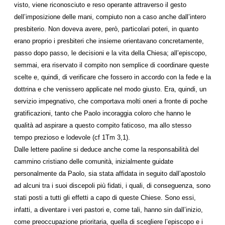
visto, viene riconosciuto e reso operante attraverso il gesto
dell’imposizione delle mani, compiuto non a caso anche dall’intero
presbiterio. Non doveva avere, però, particolari poteri, in quanto
erano proprio i presbiteri che insieme orientavano concretamente,
passo dopo passo, le decisioni e la vita della Chiesa; all’episcopo,
semmai, era riservato il compito non semplice di coordinare queste
scelte e, quindi, di verificare che fossero in accordo con la fede e la
dottrina e che venissero applicate nel modo giusto. Era, quindi, un
servizio impegnativo, che comportava molti oneri a fronte di poche
gratificazioni, tanto che Paolo incoraggia coloro che hanno le
qualità ad aspirare a questo compito faticoso, ma allo stesso
tempo prezioso e lodevole (cf 1Tm 3,1).
Dalle lettere paoline si deduce anche come la responsabilità del
cammino cristiano delle comunità, inizialmente guidate
personalmente da Paolo, sia stata affidata in seguito dall’apostolo
ad alcuni tra i suoi discepoli più fidati, i quali, di conseguenza, sono
stati posti a tutti gli effetti a capo di queste Chiese. Sono essi,
infatti, a diventare i veri pastori e, come tali, hanno sin dall’inizio,
come preoccupazione prioritaria, quella di scegliere l’episcopo e i