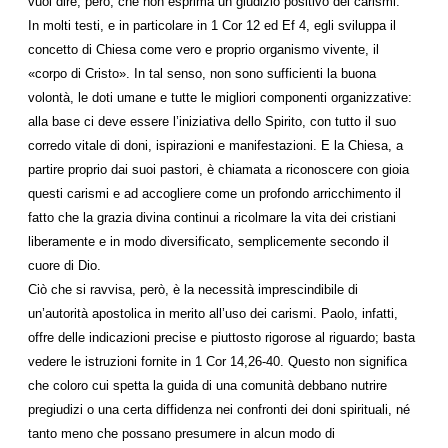
vuol dire, però, che non esprima un giudizio positivo dei carismi.
In molti testi, e in particolare in 1 Cor 12 ed Ef 4, egli sviluppa il
concetto di Chiesa come vero e proprio organismo vivente, il
«corpo di Cristo». In tal senso, non sono sufficienti la buona
volontà, le doti umane e tutte le migliori componenti organizzative:
alla base ci deve essere l’iniziativa dello Spirito, con tutto il suo
corredo vitale di doni, ispirazioni e manifestazioni. E la Chiesa, a
partire proprio dai suoi pastori, è chiamata a riconoscere con gioia
questi carismi e ad accogliere come un profondo arricchimento il
fatto che la grazia divina continui a ricolmare la vita dei cristiani
liberamente e in modo diversificato, semplicemente secondo il
cuore di Dio.
Ciò che si ravvisa, però, è la necessità imprescindibile di
un’autorità apostolica in merito all’uso dei carismi. Paolo, infatti,
offre delle indicazioni precise e piuttosto rigorose al riguardo; basta
vedere le istruzioni fornite in 1 Cor 14,26-40. Questo non significa
che coloro cui spetta la guida di una comunità debbano nutrire
pregiudizi o una certa diffidenza nei confronti dei doni spirituali, né
tanto meno che possano presumere in alcun modo di