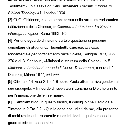
Testament», in
Essays on New Testament Themes, Studies in
Biblical Theology
41, London 1964.
[3] Cf G. Ghirlanda, «La vita consacrata nella struttura carismatico-
istituzionale della Chiesa», in
Carisma e Istituzione. Lo Spirito
interroga i religiosi
, Roma 1983, 163.
[4] Per uno sguardo d’insieme su tale questione si possono
consultare gli studi di G. Hasenhüttl,
Carisma: principio
fondamentale per l’ordinamento della Chiesa
, Bologna 1973, 268-
276 e di B. Sesboué, «Ministeri e struttura della Chiesa», in
Il
Ministero e i ministeri secondo il Nuovo Testamento
, a cura di J.
Delorme, Milano 1977, 561-566.
[5] Oltre a 4,14, vedi 2 Tm 1,6, dove Paolo afferma, rivolgendosi al
suo discepolo: «Ti ricordo di ravvivare il carisma di Dio che è in te
per l’imposizione delle mie mani».
[6] È emblematico, in questo senso, il consiglio che Paolo dà a
Timoteo in 2 Tm 2,2: «Quelle cose che udisti da me, alla presenza
di molti testimoni, trasmettile a uomini fidati, i quali saranno in
grado di istruire anche altri».