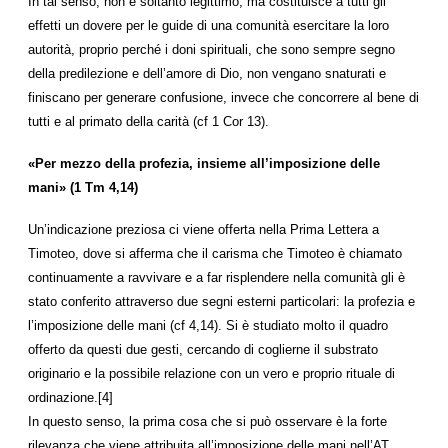
In tal senso, non è soltanto legittimo, ma costituisce a tutti gli
effetti un dovere per le guide di una comunità esercitare la loro
autorità, proprio perché i doni spirituali, che sono sempre segno
della predilezione e dell’amore di Dio, non vengano snaturati e
finiscano per generare confusione, invece che concorrere al bene di
tutti e al primato della carità (cf 1 Cor 13).
«Per mezzo della profezia, insieme all’imposizione delle
mani» (1 Tm 4,14)
Un’indicazione preziosa ci viene offerta nella Prima Lettera a
Timoteo, dove si afferma che il carisma che Timoteo è chiamato
continuamente a ravvivare e a far risplendere nella comunità gli è
stato conferito attraverso due segni esterni particolari: la profezia e
l’imposizione delle mani (cf 4,14). Si è studiato molto il quadro
offerto da questi due gesti, cercando di coglierne il substrato
originario e la possibile relazione con un vero e proprio rituale di
ordinazione.[4]
In questo senso, la prima cosa che si può osservare è la forte
rilevanza che viene attribuita all’imposizione delle mani nell’AT.