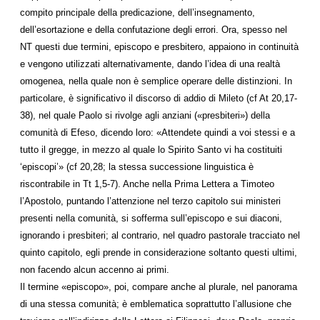
compito principale della predicazione, dell’insegnamento,
dell’esortazione e della confutazione degli errori. Ora, spesso nel
NT questi due termini, episcopo e presbitero, appaiono in continuità
e vengono utilizzati alternativamente, dando l’idea di una realtà
omogenea, nella quale non è semplice operare delle distinzioni. In
particolare, è significativo il discorso di addio di Mileto (cf At 20,17-
38), nel quale Paolo si rivolge agli anziani («presbiteri») della
comunità di Efeso, dicendo loro: «Attendete quindi a voi stessi e a
tutto il gregge, in mezzo al quale lo Spirito Santo vi ha costituiti
‘episcopi’» (cf 20,28; la stessa successione linguistica è
riscontrabile in Tt 1,5-7). Anche nella Prima Lettera a Timoteo
l’Apostolo, puntando l’attenzione nel terzo capitolo sui ministeri
presenti nella comunità, si sofferma sull’episcopo e sui diaconi,
ignorando i presbiteri; al contrario, nel quadro pastorale tracciato nel
quinto capitolo, egli prende in considerazione soltanto questi ultimi,
non facendo alcun accenno ai primi.
Il termine «episcopo», poi, compare anche al plurale, nel panorama
di una stessa comunità; è emblematica soprattutto l’allusione che