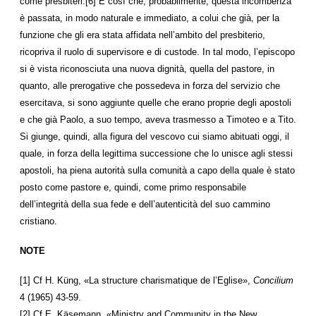
come presbiteri.[6] È così che, probabilmente, questa incombenza
è passata, in modo naturale e immediato, a colui che già, per la
funzione che gli era stata affidata nell’ambito del presbiterio,
ricopriva il ruolo di supervisore e di custode. In tal modo, l’episcopo
si è vista riconosciuta una nuova dignità, quella del pastore, in
quanto, alle prerogative che possedeva in forza del servizio che
esercitava, si sono aggiunte quelle che erano proprie degli apostoli
e che già Paolo, a suo tempo, aveva trasmesso a Timoteo e a Tito.
Si giunge, quindi, alla figura del vescovo cui siamo abituati oggi, il
quale, in forza della legittima successione che lo unisce agli stessi
apostoli, ha piena autorità sulla comunità a capo della quale è stato
posto come pastore e, quindi, come primo responsabile
dell’integrità della sua fede e dell’autenticità del suo cammino
cristiano.
NOTE
[1] Cf H. Küng, «La structure charismatique de l’Eglise»,
Concilium
4 (1965) 43-59.
[2] Cf E. Käsemann, «Ministry and Community in the New