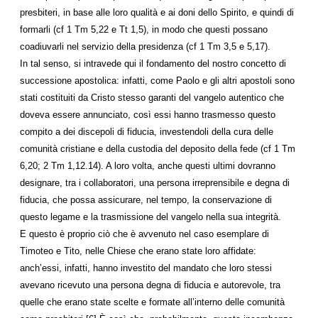
presbiteri, in base alle loro qualità e ai doni dello Spirito, e quindi di
formarli (cf 1 Tm 5,22 e Tt 1,5), in modo che questi possano
coadiuvarli nel servizio della presidenza (cf 1 Tm 3,5 e 5,17).
In tal senso, si intravede qui il fondamento del nostro concetto di
successione apostolica: infatti, come Paolo e gli altri apostoli sono
stati costituiti da Cristo stesso garanti del vangelo autentico che
doveva essere annunciato, così essi hanno trasmesso questo
compito a dei discepoli di fiducia, investendoli della cura delle
comunità cristiane e della custodia del deposito della fede (cf 1 Tm
6,20; 2 Tm 1,12.14). A loro volta, anche questi ultimi dovranno
designare, tra i collaboratori, una persona irreprensibile e degna di
fiducia, che possa assicurare, nel tempo, la conservazione di
questo legame e la trasmissione del vangelo nella sua integrità.
E questo è proprio ciò che è avvenuto nel caso esemplare di
Timoteo e Tito, nelle Chiese che erano state loro affidate:
anch’essi, infatti, hanno investito del mandato che loro stessi
avevano ricevuto una persona degna di fiducia e autorevole, tra
quelle che erano state scelte e formate all’interno delle comunità