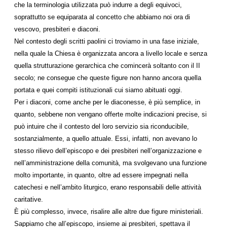
che la terminologia utilizzata può indurre a degli equivoci,
soprattutto se equiparata al concetto che abbiamo noi ora di
vescovo, presbiteri e diaconi.
Nel contesto degli scritti paolini ci troviamo in una fase iniziale,
nella quale la Chiesa è organizzata ancora a livello locale e senza
quella strutturazione gerarchica che comincerà soltanto con il II
secolo; ne consegue che queste figure non hanno ancora quella
portata e quei compiti istituzionali cui siamo abituati oggi.
Per i diaconi, come anche per le diaconesse, è più semplice, in
quanto, sebbene non vengano offerte molte indicazioni precise, si
può intuire che il contesto del loro servizio sia riconducibile,
sostanzialmente, a quello attuale. Essi, infatti, non avevano lo
stesso rilievo dell’episcopo e dei presbiteri nell’organizzazione e
nell’amministrazione della comunità, ma svolgevano una funzione
molto importante, in quanto, oltre ad essere impegnati nella
catechesi e nell’ambito liturgico, erano responsabili delle attività
caritative.
È più complesso, invece, risalire alle altre due figure ministeriali.
Sappiamo che all’episcopo, insieme ai presbiteri, spettava il