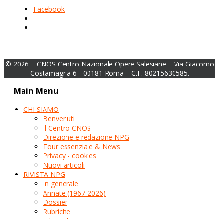
Facebook
© 2026 – CNOS Centro Nazionale Opere Salesiane – Via Giacomo
Costamagna 6 - 00181 Roma – C.F. 80215630585.
Main Menu
CHI SIAMO
Benvenuti
Il Centro CNOS
Direzione e redazione NPG
Tour essenziale & News
Privacy - cookies
Nuovi articoli
RIVISTA NPG
In generale
Annate (1967-2026)
Dossier
Rubriche