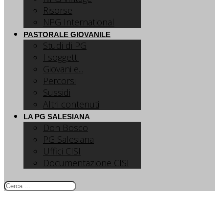
Risorse
NPG International
PASTORALE GIOVANILE
Studi di PG
I soggetti
Giovani e...
Percorsi
Sussidi
Altri contenuti
LA PG SALESIANA
Don Bosco
PG Salesiana
Uffici CISI
Documentazione CISI