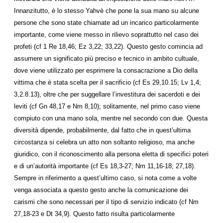
Innanzitutto, è lo stesso Yahvè che pone la sua mano su alcune
persone che sono state chiamate ad un incarico particolarmente
importante, come viene messo in rilievo soprattutto nel caso dei
profeti (cf 1 Re 18,46; Ez 3,22; 33,22). Questo gesto comincia ad
assumere un significato più preciso e tecnico in ambito cultuale,
dove viene utilizzato per esprimere la consacrazione a Dio della
vittima che è stata scelta per il sacrificio (cf Es 29,10.15; Lv 1,4;
3,2.8.13), oltre che per suggellare l’investitura dei sacerdoti e dei
leviti (cf Gn 48,17 e Nm 8,10); solitamente, nel primo caso viene
compiuto con una mano sola, mentre nel secondo con due. Questa
diversità dipende, probabilmente, dal fatto che in quest’ultima
circostanza si celebra un atto non soltanto religioso, ma anche
giuridico, con il riconoscimento alla persona eletta di specifici poteri
e di un’autorità importante (cf Es 18,3-27; Nm 11,16-18; 27,18).
Sempre in riferimento a quest’ultimo caso, si nota come a volte
venga associata a questo gesto anche la comunicazione dei
carismi che sono necessari per il tipo di servizio indicato (cf Nm
27,18-23 e Dt 34,9). Questo fatto risulta particolarmente