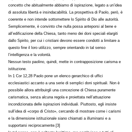
concetto che abitualmente abbiamo di ispirazione, legato a un’idea
di assoluta libertà e insindacabilità. La prospettiva di Paolo, però, è
coerente e non intende sottomettere lo Spirito di Dio alle autorità.
Semplicemente, è convinto che nulla possa anteporsi al bene e
all’edificazione della Chiesa, tanto meno dei doni speciali elargiti
dallo Spirito, per cui i cristiani devono essere condotti a limitare a
questo fine il loro utilizzo, sempre orientando in tal senso
l’intelligenza e la volontà.
Nessun testo paolino, quindi, mette in contrapposizione carisma e
istituzione.
In 1 Cor 12,28 Paolo pone un e­lenco gerarchico di uffici
ecclesiastici accanto a una serie di semplici doni spirituali. Non è
possibile allora attribuirgli una concezione di Chiesa puramente
carismatica, senza alcuna regola e proiettata nell’attuazione
incondizionata delle ispirazioni individuali. Piuttosto, egli insiste
sull’idea di «corpo di Cristo», cercando di mostrare come i carismi
e la dimensione istituzionale siano chiamati a illuminarsi e a
supportarsi reciprocamente.[3]