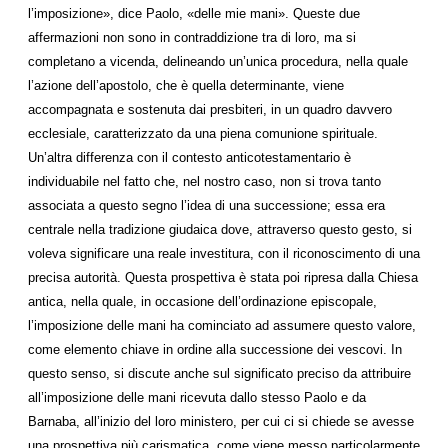
l’imposizione», dice Paolo, «delle mie mani». Queste due
affermazioni non sono in contraddizione tra di loro, ma si
completano a vicenda, delineando un’unica procedura, nella quale
l’azione dell’apostolo, che è quella determinante, viene
accompagnata e sostenuta dai presbiteri, in un quadro davvero
ecclesiale, caratterizzato da una piena comunione spirituale.
Un’altra differenza con il contesto anticotestamentario è
individuabile nel fatto che, nel nostro caso, non si trova tanto
associata a questo segno l’idea di una successione; essa era
centrale nella tradizione giudaica dove, attraverso questo gesto, si
voleva significare una reale investitura, con il riconoscimento di una
precisa autorità. Questa prospettiva è stata poi ripresa dalla Chiesa
antica, nella quale, in occasione dell’ordinazione episcopale,
l’imposizione delle mani ha cominciato ad assumere questo valore,
come elemento chiave in ordine alla successione dei vescovi. In
questo senso, si discute anche sul significato preciso da attribuire
all’imposizione delle mani ricevuta dallo stesso Paolo e da
Barnaba, all’inizio del loro ministero, per cui ci si chiede se avesse
una prospettiva più carismatica, come viene messo particolarmente