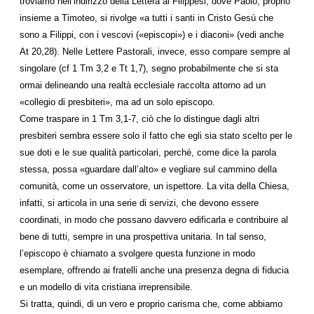
troviamo nell’indirizzo della Lettera ai Filippesi, dove Paolo, proprio
insieme a Timoteo, si rivolge «a tutti i santi in Cristo Gesù che
sono a Filippi, con i vescovi («episcopi») e i diaconi» (vedi anche
At 20,28). Nelle Lettere Pastorali, invece, esso compare sempre al
singolare (cf 1 Tm 3,2 e Tt 1,7), segno probabilmente che si sta
ormai delineando una realtà ecclesiale raccolta attorno ad un
«collegio di presbiteri», ma ad un solo episcopo.
Come traspare in 1 Tm 3,1-7, ciò che lo distingue dagli altri
presbiteri sembra essere solo il fatto che egli sia stato scelto per le
sue doti e le sue qualità particolari, perché, come dice la parola
stessa, possa «guardare dall’alto» e vegliare sul cammino della
comunità, come un osservatore, un ispettore. La vita della Chiesa,
infatti, si articola in una serie di servizi, che devono essere
coordinati, in modo che possano davvero edificarla e contribuire al
bene di tutti, sempre in una prospettiva unitaria. In tal senso,
l’episcopo è chiamato a svolgere questa funzione in modo
esemplare, offrendo ai fratelli anche una presenza degna di fiducia
e un modello di vita cristiana irreprensibile.
Si tratta, quindi, di un vero e proprio carisma che, come abbiamo