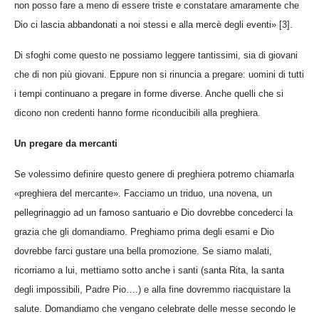
non posso fare a meno di essere triste e constatare amaramente che
Dio ci lascia abbandonati a noi stessi e alla mercè degli eventi» [3].
Di sfoghi come questo ne possiamo leggere tantissimi, sia di giovani
che di non più giovani. Eppure non si rinuncia a pregare: uomini di tutti
i tempi continuano a pregare in forme diverse. Anche quelli che si
dicono non credenti hanno forme riconducibili alla preghiera.
Un pregare da mercanti
Se volessimo definire questo genere di preghiera potremo chiamarla
«preghiera del mercante». Facciamo un triduo, una novena, un
pellegrinaggio ad un famoso santuario e Dio dovrebbe concederci la
grazia che gli domandiamo. Preghiamo prima degli esami e Dio
dovrebbe farci gustare una bella promozione. Se siamo malati,
ricorriamo a lui, mettiamo sotto anche i santi (santa Rita, la santa
degli impossibili, Padre Pio….) e alla fine dovremmo riacquistare la
salute. Domandiamo che vengano celebrate delle messe secondo le