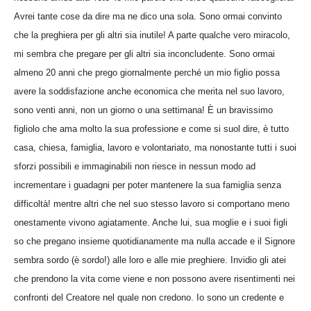
Avrei tante cose da dire ma ne dico una sola. Sono ormai convinto
che la preghiera per gli altri sia inutile! A parte qualche vero miracolo,
mi sembra che pregare per gli altri sia inconcludente. Sono ormai
almeno 20 anni che prego giornalmente perché un mio figlio possa
avere la soddisfazione anche economica che merita nel suo lavoro,
sono venti anni, non un giorno o una settimana! È un bravissimo
figliolo che ama molto la sua professione e come si suol dire, è tutto
casa, chiesa, famiglia, lavoro e volontariato, ma nonostante tutti i suoi
sforzi possibili e immaginabili non riesce in nessun modo ad
incrementare i guadagni per poter mantenere la sua famiglia senza
difficoltà! mentre altri che nel suo stesso lavoro si comportano meno
onestamente vivono agiatamente. Anche lui, sua moglie e i suoi figli
so che pregano insieme quotidianamente ma nulla accade e il Signore
sembra sordo (è sordo!) alle loro e alle mie preghiere. Invidio gli atei
che prendono la vita come viene e non possono avere risentimenti nei
confronti del Creatore nel quale non credono. Io sono un credente e