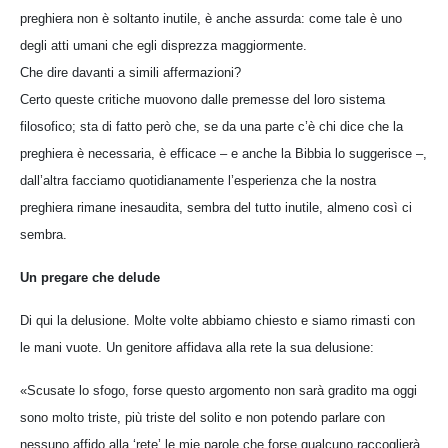
preghiera non è soltanto inutile, è anche assurda: come tale è uno
degli atti umani che egli disprezza maggiormente.
Che dire davanti a simili affermazioni?
Certo queste critiche muovono dalle premesse del loro sistema
filosofico; sta di fatto però che, se da una parte c’è chi dice che la
preghiera è necessaria, è efficace – e anche la Bibbia lo suggerisce –,
dall’altra facciamo quotidianamente l’esperienza che la nostra
preghiera rimane inesaudita, sembra del tutto inutile, almeno così ci
sembra.
Un pregare che delude
Di qui la delusione. Molte volte abbiamo chiesto e siamo rimasti con
le mani vuote. Un genitore affidava alla rete la sua delusione:
«Scusate lo sfogo, forse questo argomento non sarà gradito ma oggi
sono molto triste, più triste del solito e non potendo parlare con
nessuno affido alla ‘rete’ le mie parole che forse qualcuno raccoglierà.