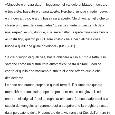
«Chiedete e vi sarà dato, – leggiamo nel vangelo di Matteo – cercate
e troverete, bussate e vi sarà aperto. Perché chiunque chiede riceve,
e chi cerca trova, e a chi bussa sarà aperto. Chi di voi, al figlio che gli
chiede un pane, darà una pietra? E se gli chiede un pesce, gli darà
una serpe? Se voi, dunque, che siete cattivi, sapete dare cose buone
ai vostri figli, quanto più il Padre vostro che è nei cieli darà cose
buone a quelli che gliele chiedono!» (Mt 7,7-11)
Se c’è bisogno di qualcosa, basta chiedere a Dio e tutto è fatto. Dio
sarebbe come un distributore automatico: basta digitare il codice
esatto di quello che vogliamo e subito ci viene offerto quello che
desideriamo.
Le cose non stanno proprio in questi termini. Per superare questa
mentalità mercantilistica, spesso presente anche nei giovani, ed
entrare nell’originalità della preghiera cristiana, è necessario porci alla
scuola del vangelo; arriveremo così a scoprire che la preghiera nasce
dalla percezione della Presenza e della vicinanza di Dio, dall’entrare in