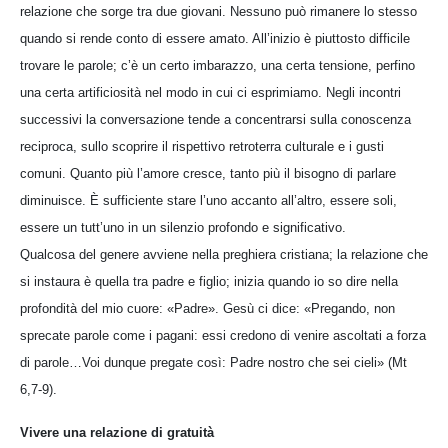
relazione che sorge tra due giovani. Nessuno può rimanere lo stesso
quando si rende conto di essere amato. All’inizio è piuttosto difficile
trovare le parole; c’è un certo imbarazzo, una certa tensione, perfino
una certa artificiosità nel modo in cui ci esprimiamo. Negli incontri
successivi la conversazione tende a concentrarsi sulla conoscenza
reciproca, sullo scoprire il rispettivo retroterra culturale e i gusti
comuni. Quanto più l’amore cresce, tanto più il bisogno di parlare
diminuisce. È sufficiente stare l’uno accanto all’altro, essere soli,
essere un tutt’uno in un silenzio profondo e significativo.
Qualcosa del genere avviene nella preghiera cristiana; la relazione che
si instaura è quella tra padre e figlio; inizia quando io so dire nella
profondità del mio cuore: «Padre». Gesù ci dice: «Pregando, non
sprecate parole come i pagani: essi credono di venire ascoltati a forza
di parole…Voi dunque pregate così: Padre nostro che sei cieli» (Mt
6,7-9).
Vivere una relazione di gratuità