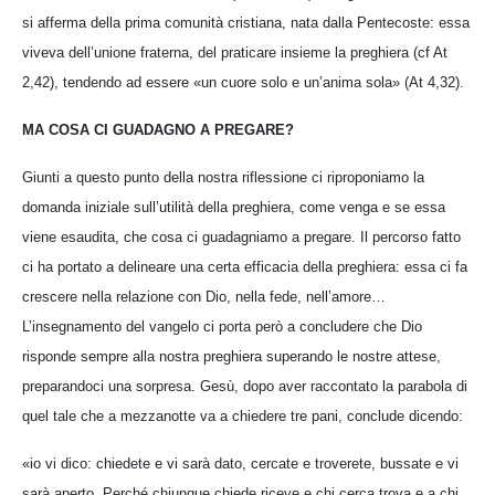
si afferma della prima comunità cristiana, nata dalla Pentecoste: essa
viveva dell’unione fraterna, del praticare insieme la preghiera (cf At
2,42), tendendo ad essere «un cuore solo e un’anima sola» (At 4,32).
MA COSA CI GUADAGNO A PREGARE?
Giunti a questo punto della nostra riflessione ci riproponiamo la
domanda iniziale sull’utilità della preghiera, come venga e se essa
viene esaudita, che cosa ci guadagniamo a pregare. Il percorso fatto
ci ha portato a delineare una certa efficacia della preghiera: essa ci fa
crescere nella relazione con Dio, nella fede, nell’amore…
L’insegnamento del vangelo ci porta però a concludere che Dio
risponde sempre alla nostra preghiera superando le nostre attese,
preparandoci una sorpresa. Gesù, dopo aver raccontato la parabola di
quel tale che a mezzanotte va a chiedere tre pani, conclude dicendo:
«io vi dico: chiedete e vi sarà dato, cercate e troverete, bussate e vi
sarà aperto. Perché chiunque chiede riceve e chi cerca trova e a chi