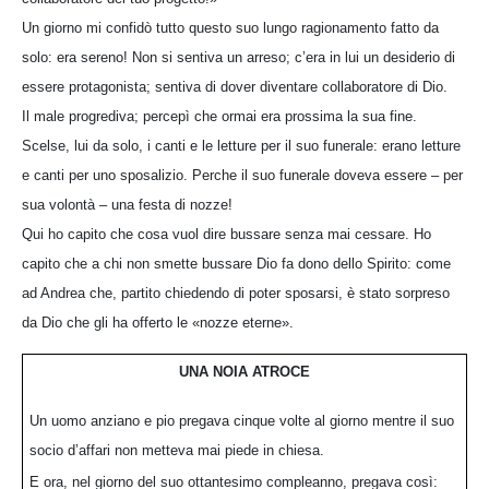
Un giorno mi confidò tutto questo suo lungo ragionamento fatto da
solo: era sereno! Non si sentiva un arreso; c’era in lui un desiderio di
essere protagonista; sentiva di dover diventare collaboratore di Dio.
Il male progrediva; percepì che ormai era prossima la sua fine.
Scelse, lui da solo, i canti e le letture per il suo funerale: erano letture
e canti per uno sposalizio. Perche il suo funerale doveva essere – per
sua volontà – una festa di nozze!
Qui ho capito che cosa vuol dire bussare senza mai cessare. Ho
capito che a chi non smette bussare Dio fa dono dello Spirito: come
ad Andrea che, partito chiedendo di poter sposarsi, è stato sorpreso
da Dio che gli ha offerto le «nozze eterne».
UNA NOIA ATROCE
Un uomo anziano e pio pregava cinque volte al giorno mentre il suo
socio d’affari non metteva mai piede in chiesa.
E ora, nel giorno del suo ottantesimo compleanno, pregava così: