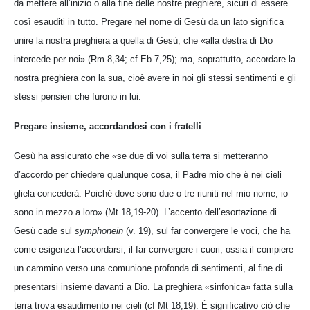
da mettere all’inizio o alla fine delle nostre preghiere, sicuri di essere
così esauditi in tutto. Pregare nel nome di Gesù da un lato significa
unire la nostra preghiera a quella di Gesù, che «alla destra di Dio
intercede per noi» (Rm 8,34; cf Eb 7,25); ma, soprattutto, accordare la
nostra preghiera con la sua, cioè avere in noi gli stessi sentimenti e gli
stessi pensieri che furono in lui.
Pregare insieme, accordandosi con i fratelli
Gesù ha assicurato che «se due di voi sulla terra si metteranno
d’accordo per chiedere qualunque cosa, il Padre mio che è nei cieli
gliela concederà. Poiché dove sono due o tre riuniti nel mio nome, io
sono in mezzo a loro» (Mt 18,19-20). L’accento dell’esortazione di
Gesù cade sul
symphonein
(v. 19), sul far convergere le voci, che ha
come esigenza l’accordarsi, il far convergere i cuori, ossia il compiere
un cammino verso una comunione profonda di sentimenti, al fine di
presentarsi insieme davanti a Dio. La preghiera «sinfonica» fatta sulla
terra trova esaudimento nei cieli (cf Mt 18,19). È significativo ciò che