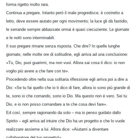
forma rigetto molto rara.
Continua a pregare. Intanto però il male progredisce; è costretto a
letto, deve essere aiutato per ogni movimento; la luce gli dà fastidio,
le serrande sempre abbassate ormai è quasi ciecuziente. Le giornate
e le notti sono interminabili.
Il suo pregare rimane senza risposta. Che dire? In quelle lunghe
giornate, nelle molte ore di solitudine, egli arriva ad una conclusione:
«Tu, Dio, puoi guarirmi, ma non vuoi. Allora sai cosa ti dico: io non
voglio più avere a che fare con te».
Procedendo oltre nella sua solitaria riflessione egli arriva poi a dire a
Dio: «Se tu fai quello che io ti dico di fare, allora io sono più grande di
te, sono io che comando, sono io Dio. Ma questo non è vero. Sei tu
Dio, e io non posso comandare a te che cosa devi fare».
Ed così, sempre ragionando da solo – ma io penso guidato dallo
Spirito – egli arriva ad intuire che Dio ha un progetto e che lo vuole
realizzare assieme a lui. Allora dice: «Aiutami a diventare
collaboratore del tuo progetto!»