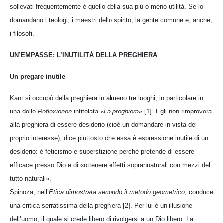
sollevati frequentemente è quello della sua più o meno utilità. Se lo
domandano i teologi, i maestri dello spirito, la gente comune e, anche,
i filosofi.
UN’EMPASSE: L’INUTILITÀ DELLA PREGHIERA
Un pregare inutile
Kant si occupò della preghiera in almeno tre luoghi, in particolare in
una delle
Reflexionen
intitolata «
La preghiera
» [1]. Egli non rimprovera
alla preghiera di essere desiderio (cioè un domandare in vista del
proprio interesse), dice piuttosto che essa è espressione inutile di un
desiderio: è feticismo e superstizione perché pretende di essere
efficace presso Dio e di «ottenere effetti soprannaturali con mezzi del
tutto naturali».
Spinoza, nell’
Etica dimostrata secondo il metodo geometrico
, conduce
una critica serratissima della preghiera [2]. Per lui è un’illusione
dell’uomo, il quale si crede libero di rivolgersi a un Dio libero. La