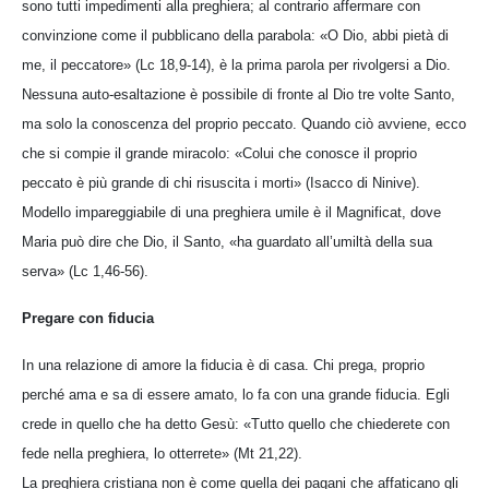
sono tutti impedimenti alla preghiera; al contrario affermare con
convinzione come il pubblicano della parabola: «O Dio, abbi pietà di
me, il peccatore» (Lc 18,9-14), è la prima parola per rivolgersi a Dio.
Nessuna auto-esaltazione è possibile di fronte al Dio tre volte Santo,
ma solo la conoscenza del proprio peccato. Quando ciò avviene, ecco
che si compie il grande miracolo: «Colui che conosce il proprio
peccato è più grande di chi risuscita i morti» (Isacco di Ninive).
Modello impareggiabile di una preghiera umile è il Magnificat, dove
Maria può dire che Dio, il Santo, «ha guardato all’umiltà della sua
serva» (Lc 1,46-56).
Pregare con fiducia
In una relazione di amore la fiducia è di casa. Chi prega, proprio
perché ama e sa di essere amato, lo fa con una grande fiducia. Egli
crede in quello che ha detto Gesù: «Tutto quello che chiederete con
fede nella preghiera, lo otterrete» (Mt 21,22).
La preghiera cristiana non è come quella dei pagani che affaticano gli