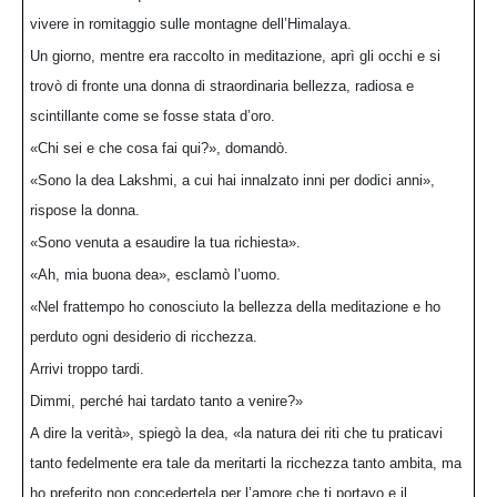
vivere in romitaggio sulle montagne dell’Himalaya.
Un giorno, mentre era raccolto in meditazione, aprì gli occhi e si
trovò di fronte una donna di straordinaria bellezza, radiosa e
scintillante come se fosse stata d’oro.
«Chi sei e che cosa fai qui?», domandò.
«Sono la dea Lakshmi, a cui hai innalzato inni per dodici anni»,
rispose la donna.
«Sono venuta a esaudire la tua richiesta».
«Ah, mia buona dea», esclamò l’uomo.
«Nel frattempo ho conosciuto la bellezza della meditazione e ho
perduto ogni desiderio di ricchezza.
Arrivi troppo tardi.
Dimmi, perché hai tardato tanto a venire?»
A dire la verità», spiegò la dea, «la natura dei riti che tu praticavi
tanto fedelmente era tale da meritarti la ricchezza tanto ambita, ma
ho preferito non concedertela per l’amore che ti portavo e il