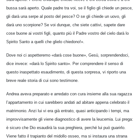
bussa sarà aperto. Quale padre tra voi, se il figlio gli chiede un pesce,
gli darà una serpe al posto del pesce? O se gli chiede un uovo, gli
darà uno scorpione? Se voi dunque, che siete cattivi, sapete dare
cose buone ai vostri figli, quanto più il Padre vostro del cielo darà lo
Spirito Santo a quelli che glielo chiedono!».
Dove noi ci aspetteremo «darà cose buone», Gesù, sorprendendoci,
dice invece: «darà lo Spirito santo». Per comprendere il senso di
questo inaspettato esaudimento, di questa sorpresa, vi riporto una
breve reale storia di cui sono testimone.
Andrea aveva preparato e arredato con cura insieme alla sua ragazza
l’appartamento in cui sarebbero andati ad abitare appena celebrato il
matrimonio. Anzi lui vi era già entrato, quasi anticipando i tempi, ma
improvvisamente gli viene diagnostico di avere la leucemia. Lui prega:
è sicuro che Dio esaudirà la sua preghiera, perché lui può guarirlo.
Viene fatto il trapianto del midollo osseo, ma si instaura una strana