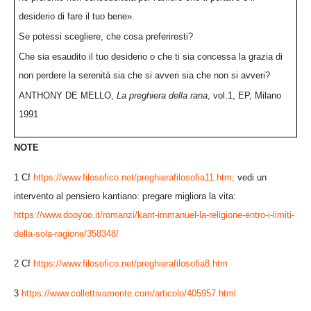
desiderio di fare il tuo bene».
Se potessi scegliere, che cosa preferiresti?
Che sia esaudito il tuo desiderio o che ti sia concessa la grazia di
non perdere la serenità sia che si avveri sia che non si avveri?
ANTHONY DE MELLO,
La preghiera della rana
, vol.1, EP, Milano
1991
NOTE
1 Cf
https://www.filosofico.net/preghierafilosofia11.htm;
vedi un
intervento al pensiero kantiano: pregare migliora la vita:
https://www.dooyoo.it/romanzi/kant-immanuel-la-religione-entro-i-limiti-
della-sola-ragione/358348/
2 Cf
https://www.filosofico.net/preghierafilosofia8.htm
3
https://www.collettivamente.com/articolo/405957.html.