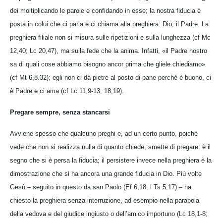
dei moltiplicando le parole e confidando in esse; la nostra fiducia è
posta in colui che ci parla e ci chiama alla preghiera: Dio, il Padre. La
preghiera filiale non si misura sulle ripetizioni e sulla lunghezza (cf Mc
12,40; Lc 20,47), ma sulla fede che la anima. Infatti, «il Padre nostro
sa di quali cose abbiamo bisogno ancor prima che gliele chiediamo»
(cf Mt 6,8.32); egli non ci dà pietre al posto di pane perché è buono, ci
è Padre e ci ama (cf Lc 11,9-13; 18,19).
Pregare sempre, senza stancarsi
Avviene spesso che qualcuno preghi e, ad un certo punto, poiché
vede che non si realizza nulla di quanto chiede, smette di pregare: è il
segno che si è persa la fiducia; il persistere invece nella preghiera è la
dimostrazione che si ha ancora una grande fiducia in Dio. Più volte
Gesù – seguito in questo da san Paolo (Ef 6,18; l Ts 5,17) – ha
chiesto la preghiera senza interruzione, ad esempio nella parabola
della vedova e del giudice ingiusto o dell’amico importuno (Lc 18,1-8;