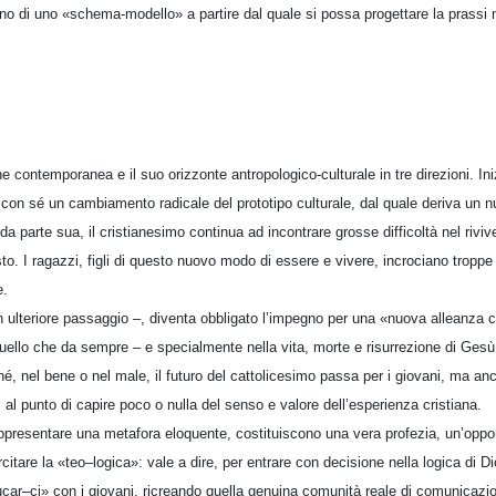
egno di uno «schema-modello» a partire dal quale si possa progettare la prassi n
ne contemporanea e il suo orizzonte antropologico-culturale in tre direzioni. In
 con sé un cambiamento radicale del prototipo culturale, dal quale deriva un 
a parte sua, il cristianesimo continua ad incontrare grosse difficoltà nel riviv
. I ragazzi, figli di questo nuovo modo di essere e vivere, incrociano troppe 
e.
 ulteriore passaggio –, diventa obbligato l’impegno per una «nuova alleanza c
ello che da sempre – e specialmente nella vita, morte e risurrezione di Gesù, 
é, nel bene o nel male, il futuro del cattolicesimo passa per i giovani, ma an
ti al punto di capire poco o nulla del senso e valore dell’esperienza cristiana.
rappresentare una metafora eloquente, costituiscono una vera profezia, un’oppo
citare la «teo–logica»: vale a dire, per entrare con decisione nella logica di Di
ucar–ci» con i giovani, ricreando quella genuina comunità reale di comunicazio