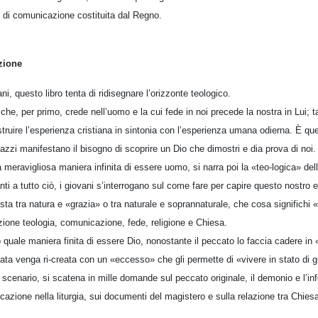
e di comunicazione costituita dal Regno.
zione
ani, questo libro tenta di ridisegnare l’orizzonte teologico.
 che, per primo, crede nell’uomo e la cui fede in noi precede la nostra in Lui; 
struire l’esperienza cristiana in sintonia con l’esperienza umana odierna. È qu
azzi manifestano il bisogno di scoprire un Dio che dimostri e dia prova di noi.
eravigliosa maniera infinita di essere uomo, si narra poi la «teo-logica» del
ti a tutto ciò, i giovani s’interrogano sul come fare per capire questo nostro e
ista tra natura e «grazia» o tra naturale e soprannaturale, che cosa significhi 
zione teologia, comunicazione, fede, religione e Chiesa.
uale maniera finita di essere Dio, nonostante il peccato lo faccia cadere in «
ata venga ri-creata con un «eccesso» che gli permette di «vivere in stato di g
le scenario, si scatena in mille domande sul peccato originale, il demonio e l’in
cazione nella liturgia, sui documenti del magistero e sulla relazione tra Chie