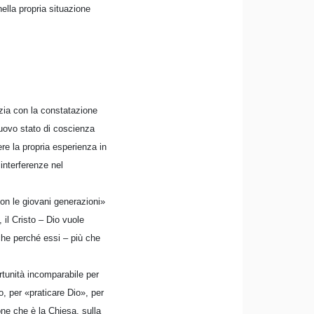
ella propria situazione
izia con la constatazione
nuovo stato di coscienza
ere la propria esperienza in
interferenze nel
on le giovani generazioni»
il Cristo – Dio vuole
che perché essi – più che
rtunità incomparabile per
o, per «praticare Dio», per
ne che è la Chiesa, sulla