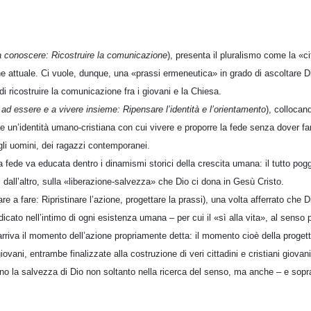
a conoscere: Ricostruire la comunicazione
), presenta il pluralismo come la «ci
one attuale. Ci vuole, dunque, una «prassi ermeneutica» in grado di ascoltare D
i ricostruire la comunicazione fra i giovani e la Chiesa.
ad essere e a vivere insieme: Ripensare l’identità e l’orientamento
), collocand
e un’identità umano-cristiana con cui vivere e proporre la fede senza dover fa
li uomini, dei ragazzi contemporanei.
 fede va educata dentro i dinamismi storici della crescita umana: il tutto poggi
, dall’altro, sulla «liberazione-salvezza» che Dio ci dona in Gesù Cristo.
re a fare: Ripristinare l’azione, progettare la prassi), una volta afferrato che D
icato nell’intimo di ogni esistenza umana – per cui il «sì alla vita», al senso 
arriva il momento dell’azione propriamente detta: il momento cioè della prog
giovani, entrambe finalizzate alla costruzione di veri cittadini e cristiani giovan
no la salvezza di Dio non soltanto nella ricerca del senso, ma anche – e soprat