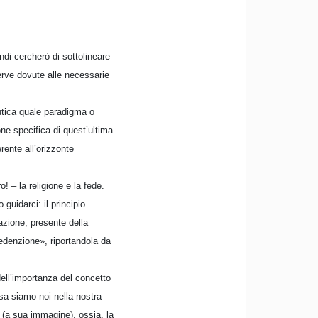
di cercherò di sottolineare
serve dovute alle necessarie
eutica quale paradigma o
one specifica di quest’ultima
rente all’orizzonte
! – la religione e la fede.
guidarci: il principio
razione, presente della
edenzione», riportandola da
dell’importanza del concetto
ssa siamo noi nella nostra
» (a sua immagine), ossia, la