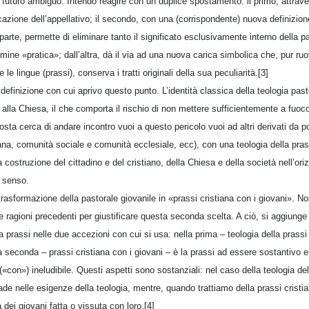
n futuro ambiguo. Intendo reagire con un duplice spostamento: il primo, attrav
cazione dell’appellativo; il secondo, con una (corrispondente) nuova definizione 
arte, permette di eliminare tanto il significato esclusivamente interno della p
mine «pratica»; dall’altra, dà il via ad una nuova carica simbolica che, pur ru
le lingue (prassi), conserva i tratti originali della sua peculiarità.[3]
a definizione con cui aprivo questo punto. L’identità classica della teologia past
alla Chiesa, il che comporta il rischio di non mettere sufficientemente a fuoco 
osta cerca di andare incontro vuoi a questo pericolo vuoi ad altri derivati da p
a, comunità sociale e comunità ecclesiale, ecc), con una teologia della prass
 costruzione del cittadino e del cristiano, della Chiesa e della società nell’or
l senso.
 trasformazione della pastorale giovanile in «prassi cristiana con i giovani». N
 ragioni precedenti per giustificare questa seconda scelta. A ciò, si aggiunge 
la prassi nelle due accezioni con cui si usa: nella prima – teologia della prassi 
lla seconda – prassi cristiana con i giovani – è la prassi ad essere sostantivo e
 («con») ineludibile. Questi aspetti sono sostanziali: nel caso della teologia de
ade nelle esigenze della teologia, mentre, quando trattiamo della prassi cristian
 dei giovani fatta o vissuta con loro.[4]