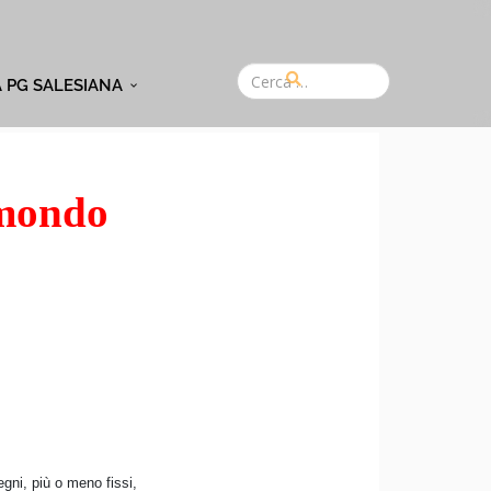
A PG SALESIANA
l mondo
egni, più o meno fissi,