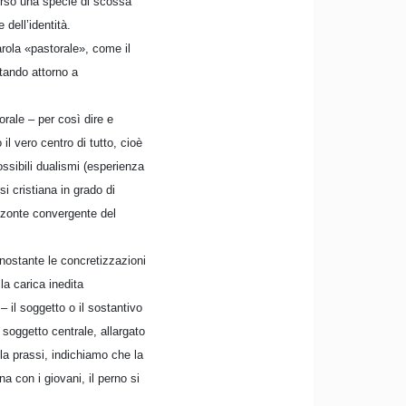
erso una specie di scossa
dell’identità.
arola «pastorale», come il
otando attorno a
orale – per così dire e
il vero centro di tutto, cioè
ossibili dualismi (esperienza
i cristiana in grado di
izzonte convergente del
onostante le concretizzazioni
la carica inedita
– il soggetto o il sostantivo
 soggetto centrale, allargato
lla prassi, indichiamo che la
a con i giovani, il perno si