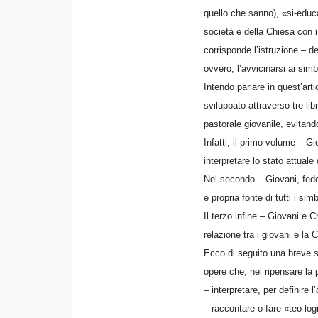
quello che sanno), «si-educa
società e della Chiesa con i
corrisponde l’istruzione – de
ovvero, l’avvicinarsi ai simb
Intendo parlare in quest’arti
sviluppato attraverso tre li
pastorale giovanile, evitando
Infatti, il primo volume – G
interpretare lo stato attuale
Nel secondo – Giovani, fede
e propria fonte di tutti i si
Il terzo infine – Giovani e 
relazione tra i giovani e la 
Ecco di seguito una breve si
opere che, nel ripensare la 
– interpretare, per definire 
– raccontare o fare «teo-log