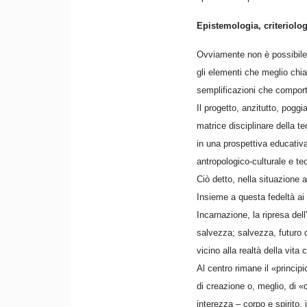
Epistemologia, criteriolog
Ovviamente non è possibile r
gli elementi che meglio chia
semplificazioni che comport
Il progetto, anzitutto, pog
matrice disciplinare della te
in una prospettiva educativa
antropologico-culturale e te
Ciò detto, nella situazione a
Insieme a questa fedeltà ai r
Incarnazione, la ripresa del
salvezza; salvezza, futuro 
vicino alla realtà della vit
Al centro rimane il «princip
di creazione o, meglio, di «
interezza – corpo e spirito, 