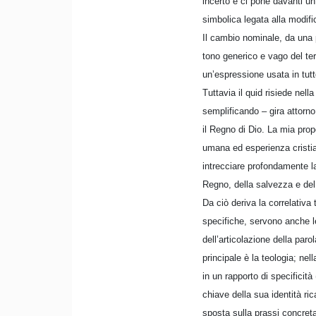
incerto e ci pone davanti u
simbolica legata alla modifi
Il cambio nominale, da una p
tono generico e vago del ter
un’espressione usata in tutte 
Tuttavia il quid risiede nell
semplificando – gira attorno 
il Regno di Dio. La mia prop
umana ed esperienza cristian
intrecciare profondamente la
Regno, della salvezza e de
Da ciò deriva la correlativa
specifiche, servono anche le
dell’articolazione della paro
principale è la teologia; ne
in un rapporto di specificità
chiave della sua identità ric
sposta sulla prassi concreta