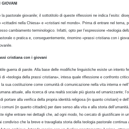
I GIOVANI
e la pastorale giovanile; il sottotitolo di queste riflessioni ne indica l’esito: di
no «cittadini nella Chiesa» e «cristiani nel mondo». Prima di entrare nel tema, 
esso cambiamento terminologico. Infatti, opto per l’espressione «teologia della
pastorale o pratica e, conseguentemente, rinomino «prassi cristiana con i giov
ovanile.
assi cristiana con i giovani
tile guerra di parole. Alla base delle modifiche linguistiche esiste un intento fe
i di «teologia della prassi cristiana», intesa quale riflessione e confronto criti
e la sua costituzione come comunità di comunicazione nella vita interna e nell
mana attuale, alla ricerca di una realtà sociale più giusta ed umanizzante; l’o
di portare alla verifica della propria identità religiosa (in quanto cristiani) e del
comuni (in quanto cittadini) per dare senso alla vita e alla storia dell’umanità
te righe entrare nei dettagli che, ad ogni modo, ho cercato di giustificare in un
ondiviso che la breve e travagliata storia della teologia pastorale continua a