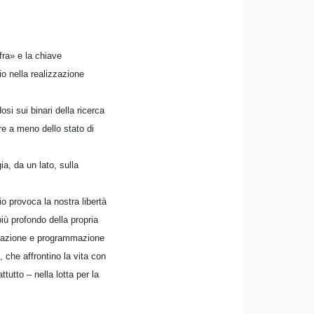
fra» e la chiave
io nella realizzazione
osi sui binari della ricerca
re a meno dello stato di
a, da un lato, sulla
io provoca la nostra libertà
più profondo della propria
ettazione e programmazione
i, che affrontino la vita con
tutto – nella lotta per la