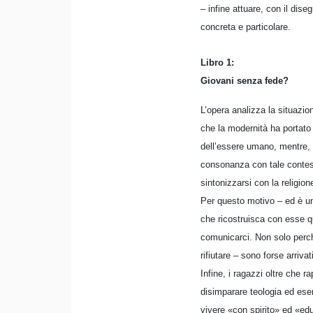
– infine attuare, con il dis
concreta e particolare.
Libro 1:
Giovani senza fede?
L’opera analizza la situazio
che la modernità ha portato
dell’essere umano, mentre, d
consonanza con tale contesto
sintonizzarsi con la religion
Per questo motivo – ed è un
che ricostruisca con esse qu
comunicarci. Non solo perch
rifiutare – sono forse arriva
Infine, i ragazzi oltre che 
disimparare teologia ed eser
vivere «con spirito» ed «ed