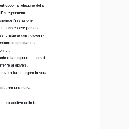
rtroppo, la relazione della
all’insegnamento
isponde l’iniziazione,
e ci fanno essere persone.
assi cristiana con i giovani»
entono di ripensare la
onirci.
ede e la religione – cerca di
ferire ai giovani.
provo a far emergere la vera
retizzare una nuova
le prospettive delle tre