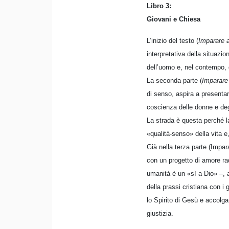
Libro 3:
Giovani e Chiesa
L’inizio del testo (
Imparare 
interpretativa della situazi
dell’uomo e, nel contempo, d
La seconda parte (
Imparare 
di senso, aspira a presentar
coscienza delle donne e deg
La strada è questa perché la
«qualità-senso» della vita e
Già nella terza parte (Impara
con un progetto di amore rad
umanità è un «sì a Dio» –, 
della prassi cristiana con i 
lo Spirito di Gesù e accolga
giustizia.