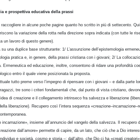
ia e prospettiva educativa della prassi
accogliere in alcune poche pagine quanto ho scritto in più di settecento. Quin
riscono la variazione della rotta nella direzione sopra indicata (con tutte le ri
a un lavoro di questo genere).
gia su una duplice base strutturante: 1/ L’assunzione dell’epistemologia ermen
ologia pratica e, in genere, della prassi cristiana con i giovani; 2/ La collocazi
. Ermeneutica ed educazione, inoltre, consentono di ridare una profondità coe
ologico entro il quale viene posizionata la proposta.
ttuale tutto preme verso l’impegno di ripensare con i giovani – e dalla parte loro
agazzi, tre sono i criteri fondamentali che, dal punto di vista cristiano, devono 
l’idea di creazione e il collegamento intrinseco fra salvezza e liberazione (libe
della liberazione). Recupero così l’intera sequenza «creazione–incarnazione–r
a contemporanea.
io incarnazione», insieme all’annuncio del vangelo della salvezza. Il recupero 
creazione dall’amore» permette di capire, da un lato, che ciò che a Dio intere
individuo e società, cosmo e storia –; dall’altro, che Dio ci ha «creati creatori