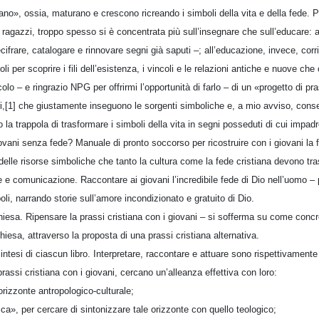
no», ossia, maturano e crescono ricreando i simboli della vita e della fede. Pu
 ragazzi, troppo spesso si è concentrata più sull’insegnare che sull’educare: 
cifrare, catalogare e rinnovare segni già saputi –; all’educazione, invece, corr
oli per scoprire i fili dell’esistenza, i vincoli e le relazioni antiche e nuove ch
colo – e ringrazio NPG per offrirmi l’opportunità di farlo – di un «progetto di pr
bri,[1] che giustamente inseguono le sorgenti simboliche e, a mio avviso, cons
 la trappola di trasformare i simboli della vita in segni posseduti di cui impadr
iovani senza fede? Manuale di pronto soccorso per ricostruire con i giovani la f
 delle risorse simboliche che tanto la cultura come la fede cristiana devono tras
 e comunicazione. Raccontare ai giovani l’incredibile fede di Dio nell’uomo – 
mboli, narrando storie sull’amore incondizionato e gratuito di Dio.
Chiesa. Ripensare la prassi cristiana con i giovani – si sofferma su come conc
Chiesa, attraverso la proposta di una prassi cristiana alternativa.
ntesi di ciascun libro. Interpretare, raccontare e attuare sono rispettivamente 
prassi cristiana con i giovani, cercano un’alleanza effettiva con loro:
l’orizzonte antropologico-culturale;
ica», per cercare di sintonizzare tale orizzonte con quello teologico;