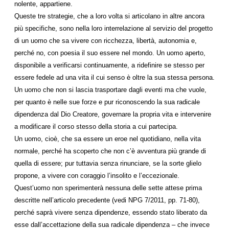
nolente, appartiene.
Queste tre strategie, che a loro volta si articolano in altre ancora
più specifiche, sono nella loro interrelazione al servizio del progetto
di un uomo che sa vivere con ricchezza, libertà, autonomia e,
perché no, con poesia il suo essere nel mondo. Un uomo aperto,
disponibile a verificarsi continuamente, a ridefinire se stesso per
essere fedele ad una vita il cui senso è oltre la sua stessa persona.
Un uomo che non si lascia trasportare dagli eventi ma che vuole,
per quanto è nelle sue forze e pur riconoscendo la sua radicale
dipendenza dal Dio Creatore, governare la propria vita e intervenire
a modificare il corso stesso della storia a cui partecipa.
Un uomo, cioè, che sa essere un eroe nel quotidiano, nella vita
normale, perché ha scoperto che non c’è avventura più grande di
quella di essere; pur tuttavia senza rinunciare, se la sorte glielo
propone, a vivere con coraggio l’insolito e l’eccezio­nale.
Quest’uomo non sperimenterà nessuna delle sette attese prima
descritte nell’articolo precedente (vedi NPG 7/2011, pp. 71-80),
perché saprà vivere senza dipendenze, essendo stato liberato da
esse dall’accettazione della sua radicale dipendenza – che invece