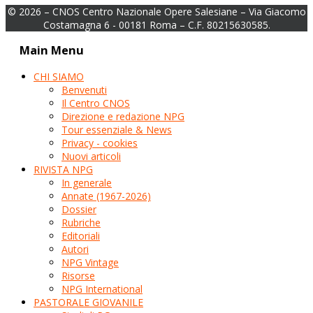
© 2026 – CNOS Centro Nazionale Opere Salesiane – Via Giacomo
Costamagna 6 - 00181 Roma – C.F. 80215630585.
Main Menu
CHI SIAMO
Benvenuti
Il Centro CNOS
Direzione e redazione NPG
Tour essenziale & News
Privacy - cookies
Nuovi articoli
RIVISTA NPG
In generale
Annate (1967-2026)
Dossier
Rubriche
Editoriali
Autori
NPG Vintage
Risorse
NPG International
PASTORALE GIOVANILE