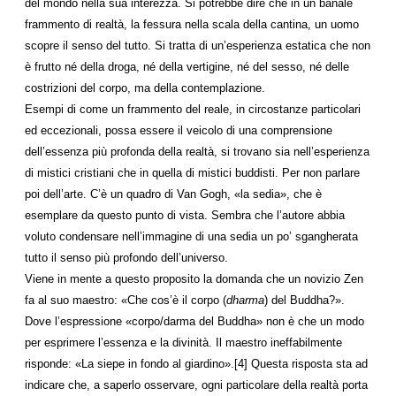
del mondo nella sua interezza. Si potrebbe dire che in un banale
frammento di realtà, la fessura nella scala della cantina, un uomo
scopre il senso del tutto. Si tratta di un’esperienza estatica che non
è frutto né della droga, né della vertigine, né del sesso, né delle
costrizioni del corpo, ma della contemplazione.
Esempi di come un frammento del reale, in circostanze particolari
ed eccezionali, possa essere il veicolo di una comprensione
dell’essenza più profonda della realtà, si trovano sia nell’esperienza
di mistici cristiani che in quella di mistici buddisti. Per non parlare
poi dell’arte. C’è un quadro di Van Gogh, «la sedia», che è
esemplare da questo punto di vista. Sembra che l’autore abbia
voluto condensare nell’immagine di una sedia un po’ sgangherata
tutto il senso più profondo dell’universo.
Viene in mente a questo proposito la domanda che un novizio Zen
fa al suo maestro: «Che cos’è il corpo (
dharma
) del Buddha?».
Dove l’espressione «corpo/darma del Buddha» non è che un modo
per esprimere l’essenza e la divinità. Il maestro ineffabilmente
risponde: «La siepe in fondo al giardino».[4] Questa risposta sta ad
indicare che, a saperlo osservare, ogni particolare della realtà porta