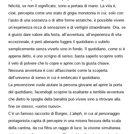
felicità, se non il significato, sono a portata di mano. La vita è,
cioè, percepita come uno stato di grigia monotonia in cui, solo con
l’aiuto di una sostanza o di altre forme estatiche, è possibile vivere
un’esperienza ricca di sensazioni e di vertigini straordinarie. Ora, se
è giusto dare valore alla festa, all’avventura, all’esperienza di vita
eccezionale, è però alienante fuggire il quotidiano o subirlo
semplicemente senza viverlo sino in fondo. Il quotidiano, come si è
appena detto, è uno scrigno di senso; basta saperlo scoprire sotto
il velo di polvere che lo copre e aprire con la giusta chiave.
Nessuna avventura è così affascinante come la scoperta
dell’universo di senso in cui è embricato il quotidiano.
La prevenzione vuole aiutare la persona giovane ad aprire la porta
del quotidiano, facendogli scoprire la esaltante e terribile avventura
che dietro le spoglie della banalità può vivere sino a ritrovare alla
fine se stesso, «uomo nuovo».
C’è un famoso racconto di Borges,
L’aleph
, in cui al personaggio
protagonista capita di percepire in una misera fessura della scala
della cantina, da cui filtra un raggio di luce, la visione simultanea