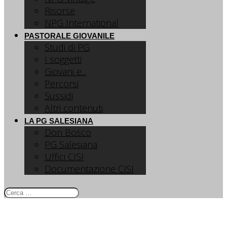
Risorse
NPG International
PASTORALE GIOVANILE
Studi di PG
I soggetti
Giovani e...
Percorsi
Sussidi
Altri contenuti
LA PG SALESIANA
Don Bosco
PG Salesiana
Uffici CISI
Documentazione CISI