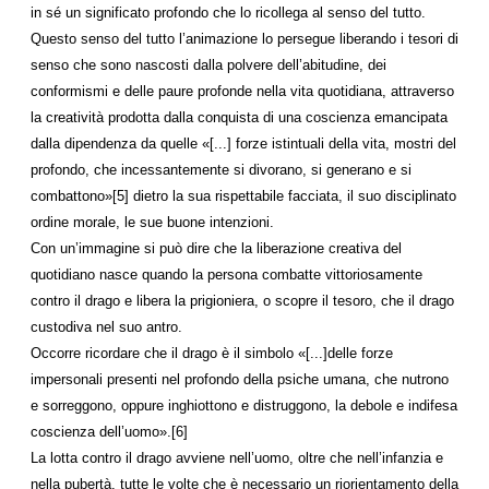
in sé un significato profondo che lo ricollega al senso del tutto.
Questo senso del tutto l’animazione lo persegue liberando i tesori di
senso che sono nascosti dalla polvere dell’abitudine, dei
conformismi e delle paure profonde nella vita quotidiana, attraverso
la creatività prodotta dalla conquista di una coscienza emancipata
dalla dipendenza da quelle «[...] forze istintuali della vita, mostri del
profondo, che incessantemente si divorano, si generano e si
combattono»[5] dietro la sua rispettabile facciata, il suo disciplinato
ordine morale, le sue buone intenzioni.
Con un’immagine si può dire che la liberazione creativa del
quotidiano nasce quando la persona combatte vittoriosamente
contro il drago e libera la prigioniera, o scopre il tesoro, che il drago
custodiva nel suo antro.
Occorre ricordare che il drago è il simbolo «[...]delle forze
impersonali presenti nel profondo della psiche umana, che nutrono
e sorreggono, oppure inghiottono e distruggono, la debole e indifesa
coscienza dell’uomo».[6]
La lotta contro il drago avviene nell’uomo, oltre che nell’infanzia e
nella pubertà, tutte le volte che è necessario un riorientamento della