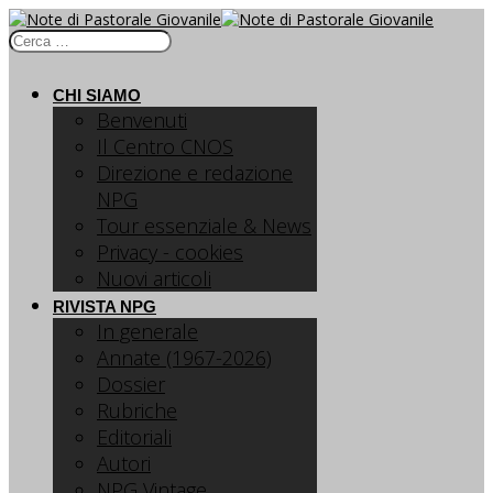
CHI SIAMO
Benvenuti
Il Centro CNOS
Direzione e redazione
NPG
Tour essenziale & News
Privacy - cookies
Nuovi articoli
RIVISTA NPG
In generale
Annate (1967-2026)
Dossier
Rubriche
Editoriali
Autori
NPG Vintage