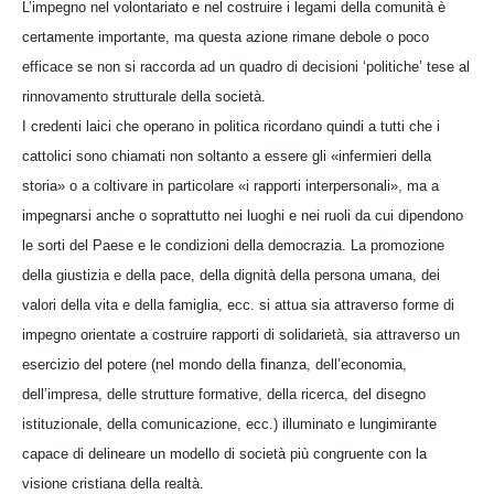
L’impegno nel volontariato e nel costruire i legami della comunità è
certamente importante, ma questa azione rimane debole o poco
efficace se non si raccorda ad un quadro di decisioni ‘politiche’ tese al
rinnovamento strutturale della società.
I credenti laici che operano in politica ricordano quindi a tutti che i
cattolici sono chiamati non soltanto a essere gli «infermieri della
storia» o a coltivare in particolare «i rapporti interpersonali», ma a
impegnarsi anche o soprattutto nei luoghi e nei ruoli da cui dipendono
le sorti del Paese e le condizioni della democrazia. La promozione
della giustizia e della pace, della dignità della persona umana, dei
valori della vita e della famiglia, ecc. si attua sia attraverso forme di
impegno orientate a costruire rapporti di solidarietà, sia attraverso un
esercizio del potere (nel mondo della finanza, dell’economia,
dell’impresa, delle strutture formative, della ricerca, del disegno
istituzionale, della comunicazione, ecc.) illuminato e lungimirante
capace di delineare un modello di società più congruente con la
visione cristiana della realtà.