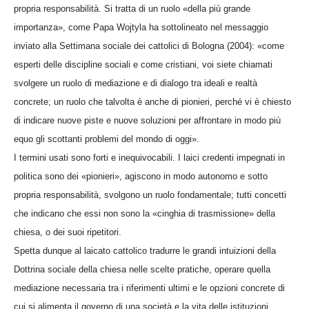
propria responsabilità. Si tratta di un ruolo «della più grande
importanza», come Papa Wojtyla ha sottolineato nel messaggio
inviato alla Settimana sociale dei cattolici di Bologna (2004): «come
esperti delle discipline sociali e come cristiani, voi siete chiamati
svolgere un ruolo di mediazione e di dialogo tra ideali e realtà
concrete; un ruolo che talvolta è anche di pionieri, perché vi è chiesto
di indicare nuove piste e nuove soluzioni per affrontare in modo più
equo gli scottanti problemi del mondo di oggi».
I termini usati sono forti e inequivocabili. I laici credenti impegnati in
politica sono dei «pionieri», agiscono in modo autonomo e sotto
propria responsabilità, svolgono un ruolo fondamentale; tutti concetti
che indicano che essi non sono la «cinghia di trasmissione» della
chiesa, o dei suoi ripetitori.
Spetta dunque al laicato cattolico tradurre le grandi intuizioni della
Dottrina sociale della chiesa nelle scelte pratiche, operare quella
mediazione necessaria tra i riferimenti ultimi e le opzioni concrete di
cui si alimenta il governo di una società e la vita delle istituzioni.