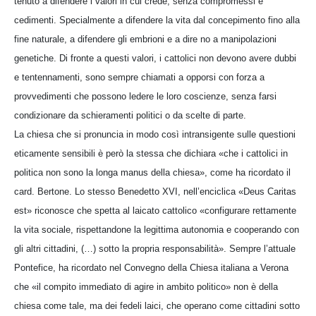
tenuto a difendere i valori in cui crede, senza compromessi e
cedimenti. Specialmente a difendere la vita dal concepimento fino alla
fine naturale, a difendere gli embrioni e a dire no a manipolazioni
genetiche. Di fronte a questi valori, i cattolici non devono avere dubbi
e tentennamenti, sono sempre chiamati a opporsi con forza a
provvedimenti che possono ledere le loro coscienze, senza farsi
condizionare da schieramenti politici o da scelte di parte.
La chiesa che si pronuncia in modo così intransigente sulle questioni
eticamente sensibili è però la stessa che dichiara «che i cattolici in
politica non sono la longa manus della chiesa», come ha ricordato il
card. Bertone. Lo stesso Benedetto XVI, nell’enciclica «Deus Caritas
est» riconosce che spetta al laicato cattolico «configurare rettamente
la vita sociale, rispettandone la legittima autonomia e cooperando con
gli altri cittadini, (…) sotto la propria responsabilità». Sempre l’attuale
Pontefice, ha ricordato nel Convegno della Chiesa italiana a Verona
che «il compito immediato di agire in ambito politico» non è della
chiesa come tale, ma dei fedeli laici, che operano come cittadini sotto