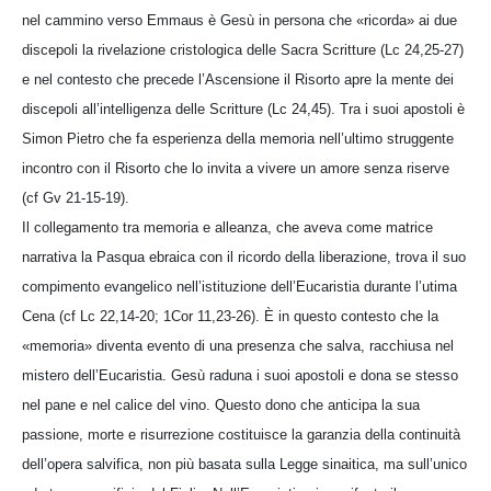
nel cammino verso Emmaus è Gesù in persona che «ricorda» ai due
discepoli la rivelazione cristologica delle Sacra Scritture (Lc 24,25-27)
e nel contesto che precede l’Ascensione il Risorto apre la mente dei
discepoli all’intelligenza delle Scritture (Lc 24,45). Tra i suoi apostoli è
Simon Pietro che fa esperienza della memoria nell’ultimo struggente
incontro con il Risorto che lo invita a vivere un amore senza riserve
(cf Gv 21-15-19).
Il collegamento tra memoria e alleanza, che aveva come matrice
narrativa la Pasqua ebraica con il ricordo della liberazione, trova il suo
compimento evangelico nell’istituzione dell’Eucaristia durante l’utima
Cena (cf Lc 22,14-20; 1Cor 11,23-26). È in questo contesto che la
«memoria» diventa evento di una presenza che salva, racchiusa nel
mistero dell’Eucaristia. Gesù raduna i suoi apostoli e dona se stesso
nel pane e nel calice del vino. Questo dono che anticipa la sua
passione, morte e risurrezione costituisce la garanzia della continuità
dell’opera salvifica, non più basata sulla Legge sinaitica, ma sull’unico