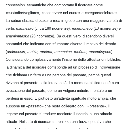
connessioni semantiche che comportano il ricordare come
«custodire/vegliare», «conservare nel cuore» e «pregare/celebrare».
La radice ebraica di
zakàr
è resa in greco con una maggiore varietà di
verbi:
mimnèskō
(circa 180 ricorrenze),
mnemonèuō
(10 ricorrenze) e
anamimnèskō
(23 ricorrenze). Da questi verbi discendono diversi
sostantivi che indicano con sfumature diverse il motivo del ricordo
(
anàmnesis, mnèia, mnéma, mnemèion, mnéme, mnemòsynon
).
Considerando complessivamente l’insieme delle attestazioni bibliche,
la dinamica del ricordare corrisponde ad un processo di introversione
che richiama un fatto o una persona del passato, perché questi
rivivano al presente nella loro vitalità. La memoria biblica non è pura
evocazione del passato, come un volgersi indietro mentale e un
perdersi in esso. È piuttosto un’attività spirituale molto ampia, che
suppone un «passato» che resta collegato con il «presente». Il
legame col passato si traduce mediante il ricordo in uno stimolo
attuale. Nell’atto di ricordare si realizza una forza operativa che