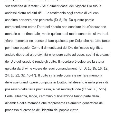
sussistenza di Israele: «Se ti dimenticassi del Signore Dio tuo, e
andassi dietro ad altri dèi… io testimonio oggi contro di voi con
assoluta certezza che perirete!» (Dt 8,19). Da queste parole
comprendiamo come l’atto del ricordo non consiste in un’operazione
mentale o sentimentale, ma in qualcosa di molto concreto: si tratta di
«fare memoria» nel senso di fare qualcosa per Colui che ha fatto tanto
per il suo popolo. Come il dimenticarsi del Dio dell’esodo significa
andare dietro ad altre divinità e rendere culto ad esse, così il ricordarsi
del Dio dell’esodo è rendergli culto. Il ricordare è celebrare la storia
guidata da Jhwh e vivere dei suoi comandamenti (cf Dt 15,15; 16, 12;
24, 18.22; 32, 46-47). Il culto in Israele consiste nel fare memoria
delle sue grandi opere compiute in Egitto, nel deserto e nella presa di
possesso della terra promessa, e nel rendergli lode (cf Sal 50, 7-15).
Fede, alleanza, legge, cammino di liberazione fanno parte della
dinamica della memoria che rappresenta l’elemento generatore del
processo di crescita dell’identità del popolo eletto.