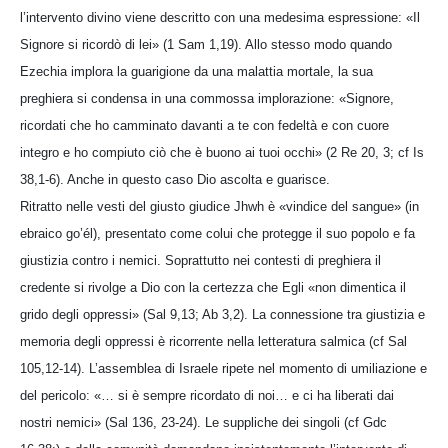
l’intervento divino viene descritto con una medesima espressione: «Il
Signore si ricordò di lei» (1 Sam 1,19). Allo stesso modo quando
Ezechia implora la guarigione da una malattia mortale, la sua
preghiera si condensa in una commossa implorazione: «Signore,
ricordati che ho camminato davanti a te con fedeltà e con cuore
integro e ho compiuto ciò che è buono ai tuoi occhi» (2 Re 20, 3; cf Is
38,1-6). Anche in questo caso Dio ascolta e guarisce.
Ritratto nelle vesti del giusto giudice Jhwh è «vindice del sangue» (in
ebraico go’él), presentato come colui che protegge il suo popolo e fa
giustizia contro i nemici. Soprattutto nei contesti di preghiera il
credente si rivolge a Dio con la certezza che Egli «non dimentica il
grido degli oppressi» (Sal 9,13; Ab 3,2). La connessione tra giustizia e
memoria degli oppressi è ricorrente nella letteratura salmica (cf Sal
105,12-14). L’assemblea di Israele ripete nel momento di umiliazione e
del pericolo: «… si è sempre ricordato di noi… e ci ha liberati dai
nostri nemici» (Sal 136, 23-24). Le suppliche dei singoli (cf Gdc