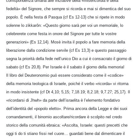
corrispondenza umana alle iniziative della «misericordia e della
fedeltà» del Signore, che sempre si ricorda e mai si dimentica del suo
popolo. È nella festa di Pasqua (cf Es 12-13) che si ripete in modo
solenne lo zikkarôn: «Questo giorno sarà per voi un memoriale, lo
celebrerete come festa in onore del Signore per tutte le vostre
generazioni» (Es 12,14). Mosè invita il popolo a fare memoria della
liberazione dalla condizione servile (cf Es 13,3) e questo passaggio
segna la priorità della fede nell’unico Dio a cui è consacrato il giorno di
sabato (cf Es 20,8). Per Israele è il sabato il giorno della memoria!
Il libro del Deuteronomio può essere considerato come il «codice»
della memoria teologica di Israele, poiché il verbo «ricorda» vi ritorna
in modo insistente (cf Dt 4,10; 5,15; 7,18.19; 8,2.18; 9,7.27; 25,17). Il
«ricordarsi di Jhwh» da parte dell’israelita è l’elemento fondativo
dell’identità del «popolo eletto». Prima ancora della Legge e dei suoi
comandamenti, il binomio ascoltare/ricordare è scolpito nel credo
storico della comunità ebraica: «Ascolta, Israele: questi precetti che
oggi ti do ti stiano fissi nel cuore… guardati bene dal dimenticare il