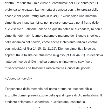
affetto. Per questo il mio cuore si commuove per lui e sento per lui
profonda tenerezza». La memoria si coniuga con la tenerezza dello
sposo e del padre, raffigurata in Is 49,15: «Può forse una mamma
dimenticare il suo bambino, non provare tenerezza per il frutto delle
sue viscere?... ebbene: anche se questo potesse succedere, Io non ti
dimenticherò mai». L’amore paterno e materno del Signore si colloca
nella dinamica del ricordo, come anche l’intervento radicale contro
ogni iniquità (cf Ger 14,10; Ez 21,28). Dio non dimentica le colpe,
soprattutto la falsità del ritualismo religioso (cf Ger 44,21). In definitiva
l’atto del ricordo di Dio implica sempre un intervento salvifico e
misericordioso che trasforma radicalmente il cuore del popolo.
«L’uomo si ricorda»
L’esperienza della memoria dell’uomo ritorna nei racconti biblici
anzitutto come ripresentazione delle grandi opere di Dio nella storia. Il
credente chiamato a «ricordare» e «celebrare» esprime la