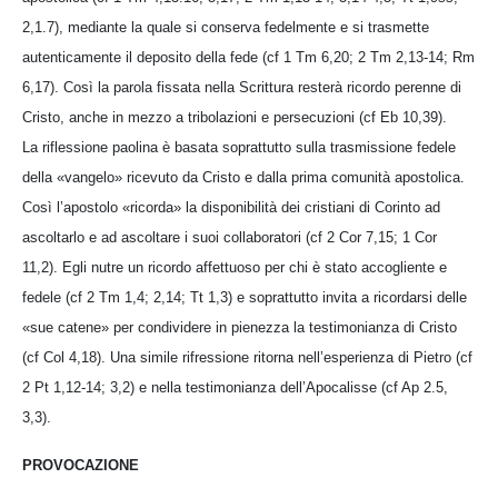
2,1.7), mediante la quale si conserva fedelmente e si trasmette
autenticamente il deposito della fede (cf 1 Tm 6,20; 2 Tm 2,13-14; Rm
6,17). Così la parola fissata nella Scrittura resterà ricordo perenne di
Cristo, anche in mezzo a tribolazioni e persecuzioni (cf Eb 10,39).
La riflessione paolina è basata soprattutto sulla trasmissione fedele
della «vangelo» ricevuto da Cristo e dalla prima comunità apostolica.
Così l’apostolo «ricorda» la disponibilità dei cristiani di Corinto ad
ascoltarlo e ad ascoltare i suoi collaboratori (cf 2 Cor 7,15; 1 Cor
11,2). Egli nutre un ricordo affettuoso per chi è stato accogliente e
fedele (cf 2 Tm 1,4; 2,14; Tt 1,3) e soprattutto invita a ricordarsi delle
«sue catene» per condividere in pienezza la testimonianza di Cristo
(cf Col 4,18). Una simile rifressione ritorna nell’esperienza di Pietro (cf
2 Pt 1,12-14; 3,2) e nella testimonianza dell’Apocalisse (cf Ap 2.5,
3,3).
PROVOCAZIONE