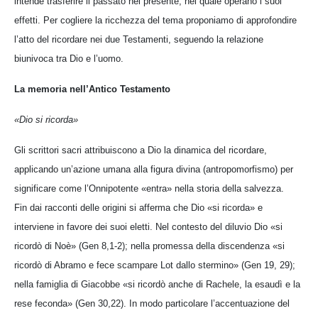
intende trasferire il passato nel presente, nel quale operano i suoi
effetti. Per cogliere la ricchezza del tema proponiamo di approfondire
l’atto del ricordare nei due Testamenti, seguendo la relazione
biunivoca tra Dio e l’uomo.
La memoria nell’Antico Testamento
«Dio si ricorda»
Gli scrittori sacri attribuiscono a Dio la dinamica del ricordare,
applicando un’azione umana alla figura divina (antropomorfismo) per
significare come l’Onnipotente «entra» nella storia della salvezza.
Fin dai racconti delle origini si afferma che Dio «si ricorda» e
interviene in favore dei suoi eletti. Nel contesto del diluvio Dio «si
ricordò di Noè» (Gen 8,1-2); nella promessa della discendenza «si
ricordò di Abramo e fece scampare Lot dallo stermino» (Gen 19, 29);
nella famiglia di Giacobbe «si ricordò anche di Rachele, la esaudì e la
rese feconda» (Gen 30,22). In modo particolare l’accentuazione del