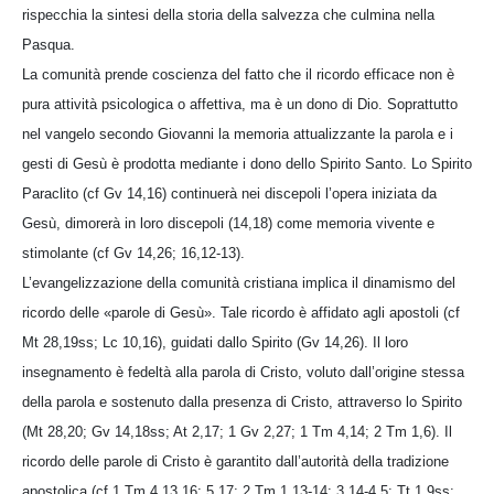
rispecchia la sintesi della storia della salvezza che culmina nella
Pasqua.
La comunità prende coscienza del fatto che il ricordo efficace non è
pura attività psicologica o affettiva, ma è un dono di Dio. Soprattutto
nel vangelo secondo Giovanni la memoria attualizzante la parola e i
gesti di Gesù è prodotta mediante i dono dello Spirito Santo. Lo Spirito
Paraclito (cf Gv 14,16) continuerà nei discepoli l’opera iniziata da
Gesù, dimorerà in loro discepoli (14,18) come memoria vivente e
stimolante (cf Gv 14,26; 16,12-13).
L’evangelizzazione della comunità cristiana implica il dinamismo del
ricordo delle «parole di Gesù». Tale ricordo è affidato agli apostoli (cf
Mt 28,19ss; Lc 10,16), guidati dallo Spirito (Gv 14,26). Il loro
insegnamento è fedeltà alla parola di Cristo, voluto dall’origine stessa
della parola e sostenuto dalla presenza di Cristo, attraverso lo Spirito
(Mt 28,20; Gv 14,18ss; At 2,17; 1 Gv 2,27; 1 Tm 4,14; 2 Tm 1,6). Il
ricordo delle parole di Cristo è garantito dall’autorità della tradizione
apostolica (cf 1 Tm 4,13.16; 5,17; 2 Tm 1,13-14; 3,14-4,5; Tt 1,9ss;