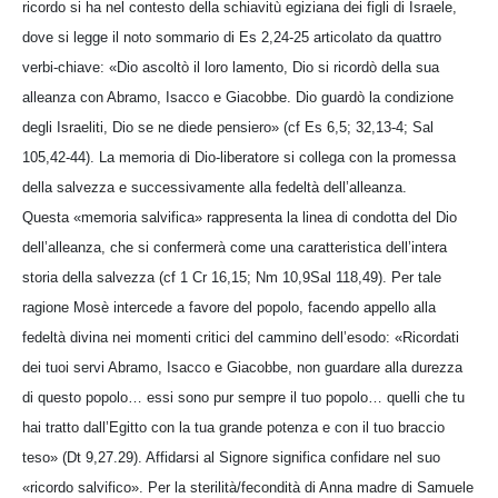
ricordo si ha nel contesto della schiavitù egiziana dei figli di Israele,
dove si legge il noto sommario di Es 2,24-25 articolato da quattro
verbi-chiave: «Dio ascoltò il loro lamento, Dio si ricordò della sua
alleanza con Abramo, Isacco e Giacobbe. Dio guardò la condizione
degli Israeliti, Dio se ne diede pensiero» (cf Es 6,5; 32,13-4; Sal
105,42-44). La memoria di Dio-liberatore si collega con la promessa
della salvezza e successivamente alla fedeltà dell’alleanza.
Questa «memoria salvifica» rappresenta la linea di condotta del Dio
dell’alleanza, che si confermerà come una caratteristica dell’intera
storia della salvezza (cf 1 Cr 16,15; Nm 10,9Sal 118,49). Per tale
ragione Mosè intercede a favore del popolo, facendo appello alla
fedeltà divina nei momenti critici del cammino dell’esodo: «Ricordati
dei tuoi servi Abramo, Isacco e Giacobbe, non guardare alla durezza
di questo popolo… essi sono pur sempre il tuo popolo… quelli che tu
hai tratto dall’Egitto con la tua grande potenza e con il tuo braccio
teso» (Dt 9,27.29). Affidarsi al Signore significa confidare nel suo
«ricordo salvifico». Per la sterilità/fecondità di Anna madre di Samuele