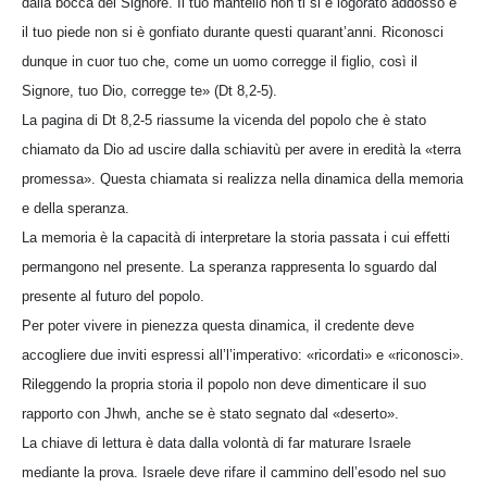
dalla bocca del Signore. Il tuo mantello non ti si è logorato addosso e
il tuo piede non si è gonfiato durante questi quarant’anni. Riconosci
dunque in cuor tuo che, come un uomo corregge il figlio, così il
Signore, tuo Dio, corregge te» (Dt 8,2-5).
La pagina di Dt 8,2-5 riassume la vicenda del popolo che è stato
chiamato da Dio ad uscire dalla schiavitù per avere in eredità la «terra
promessa». Questa chiamata si realizza nella dinamica della memoria
e della speranza.
La memoria è la capacità di interpretare la storia passata i cui effetti
permangono nel presente. La speranza rappresenta lo sguardo dal
presente al futuro del popolo.
Per poter vivere in pienezza questa dinamica, il credente deve
accogliere due inviti espressi all’l’imperativo: «ricordati» e «riconosci».
Rileggendo la propria storia il popolo non deve dimenticare il suo
rapporto con Jhwh, anche se è stato segnato dal «deserto».
La chiave di lettura è data dalla volontà di far maturare Israele
mediante la prova. Israele deve rifare il cammino dell’esodo nel suo