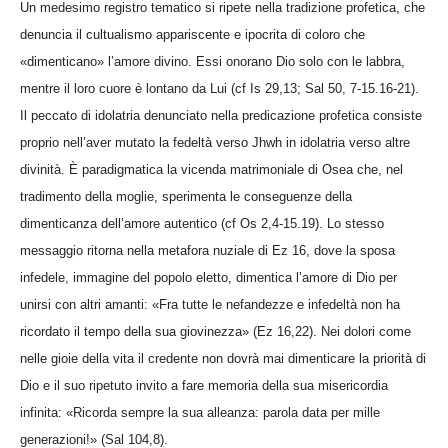
Un medesimo registro tematico si ripete nella tradizione profetica, che
denuncia il cultualismo appariscente e ipocrita di coloro che
«dimenticano» l’amore divino. Essi onorano Dio solo con le labbra,
mentre il loro cuore è lontano da Lui (cf Is 29,13; Sal 50, 7-15.16-21).
Il peccato di idolatria denunciato nella predicazione profetica consiste
proprio nell’aver mutato la fedeltà verso Jhwh in idolatria verso altre
divinità. È paradigmatica la vicenda matrimoniale di Osea che, nel
tradimento della moglie, sperimenta le conseguenze della
dimenticanza dell’amore autentico (cf Os 2,4-15.19). Lo stesso
messaggio ritorna nella metafora nuziale di Ez 16, dove la sposa
infedele, immagine del popolo eletto, dimentica l’amore di Dio per
unirsi con altri amanti: «Fra tutte le nefandezze e infedeltà non ha
ricordato il tempo della sua giovinezza» (Ez 16,22). Nei dolori come
nelle gioie della vita il credente non dovrà mai dimenticare la priorità di
Dio e il suo ripetuto invito a fare memoria della sua misericordia
infinita: «Ricorda sempre la sua alleanza: parola data per mille
generazioni!» (Sal 104,8).