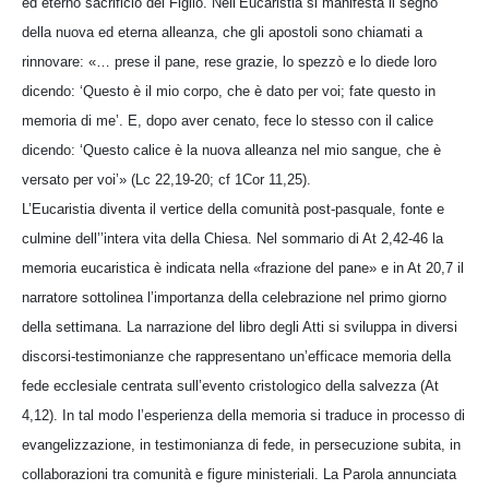
ed eterno sacrificio del Figlio. Nell’Eucaristia si manifesta il segno
della nuova ed eterna alleanza, che gli apostoli sono chiamati a
rinnovare: «… prese il pane, rese grazie, lo spezzò e lo diede loro
dicendo: ‘Questo è il mio corpo, che è dato per voi; fate questo in
memoria di me’. E, dopo aver cenato, fece lo stesso con il calice
dicendo: ‘Questo calice è la nuova alleanza nel mio sangue, che è
versato per voi’» (Lc 22,19-20; cf 1Cor 11,25).
L’Eucaristia diventa il vertice della comunità post-pasquale, fonte e
culmine dell’’intera vita della Chiesa. Nel sommario di At 2,42-46 la
memoria eucaristica è indicata nella «frazione del pane» e in At 20,7 il
narratore sottolinea l’importanza della celebrazione nel primo giorno
della settimana. La narrazione del libro degli Atti si sviluppa in diversi
discorsi-testimonianze che rappresentano un’efficace memoria della
fede ecclesiale centrata sull’evento cristologico della salvezza (At
4,12). In tal modo l’esperienza della memoria si traduce in processo di
evangelizzazione, in testimonianza di fede, in persecuzione subita, in
collaborazioni tra comunità e figure ministeriali. La Parola annunciata