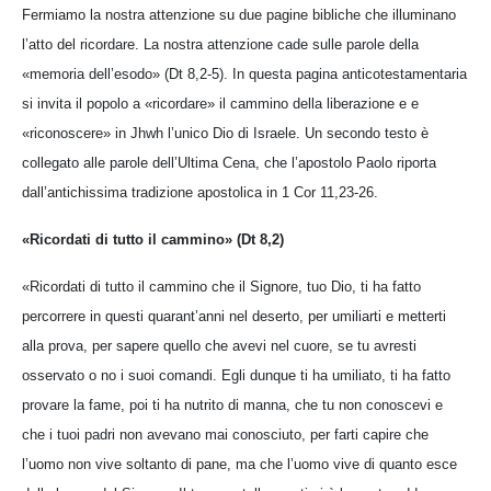
Fermiamo la nostra attenzione su due pagine bibliche che illuminano
l’atto del ricordare. La nostra attenzione cade sulle parole della
«memoria dell’esodo» (Dt 8,2-5). In questa pagina anticotestamentaria
si invita il popolo a «ricordare» il cammino della liberazione e e
«riconoscere» in Jhwh l’unico Dio di Israele. Un secondo testo è
collegato alle parole dell’Ultima Cena, che l’apostolo Paolo riporta
dall’antichissima tradizione apostolica in 1 Cor 11,23-26.
«Ricordati di tutto il cammino» (Dt 8,2)
«Ricordati di tutto il cammino che il Signore, tuo Dio, ti ha fatto
percorrere in questi quarant’anni nel deserto, per umiliarti e metterti
alla prova, per sapere quello che avevi nel cuore, se tu avresti
osservato o no i suoi comandi. Egli dunque ti ha umiliato, ti ha fatto
provare la fame, poi ti ha nutrito di manna, che tu non conoscevi e
che i tuoi padri non avevano mai conosciuto, per farti capire che
l’uomo non vive soltanto di pane, ma che l’uomo vive di quanto esce