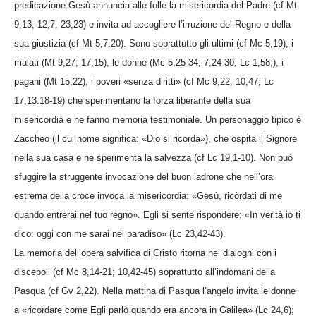
predicazione Gesù annuncia alle folle la misericordia del Padre (cf Mt
9,13; 12,7; 23,23) e invita ad accogliere l’irruzione del Regno e della
sua giustizia (cf Mt 5,7.20). Sono soprattutto gli ultimi (cf Mc 5,19), i
malati (Mt 9,27; 17,15), le donne (Mc 5,25-34; 7,24-30; Lc 1,58;), i
pagani (Mt 15,22), i poveri «senza diritti» (cf Mc 9,22; 10,47; Lc
17,13.18-19) che sperimentano la forza liberante della sua
misericordia e ne fanno memoria testimoniale. Un personaggio tipico è
Zaccheo (il cui nome significa: «Dio si ricorda»), che ospita il Signore
nella sua casa e ne sperimenta la salvezza (cf Lc 19,1-10). Non può
sfuggire la struggente invocazione del buon ladrone che nell’ora
estrema della croce invoca la misericordia: «Gesù, ricòrdati di me
quando entrerai nel tuo regno». Egli si sente rispondere: «In verità io ti
dico: oggi con me sarai nel paradiso» (Lc 23,42-43).
La memoria dell’opera salvifica di Cristo ritorna nei dialoghi con i
discepoli (cf Mc 8,14-21; 10,42-45) soprattutto all’indomani della
Pasqua (cf Gv 2,22). Nella mattina di Pasqua l’angelo invita le donne
a «ricordare come Egli parlò quando era ancora in Galilea» (Lc 24,6);