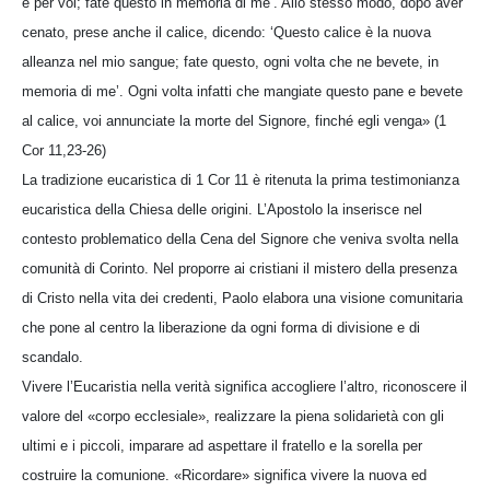
è per voi; fate questo in memoria di me’. Allo stesso modo, dopo aver
cenato, prese anche il calice, dicendo: ‘Questo calice è la nuova
alleanza nel mio sangue; fate questo, ogni volta che ne bevete, in
memoria di me’. Ogni volta infatti che mangiate questo pane e bevete
al calice, voi annunciate la morte del Signore, finché egli venga» (1
Cor 11,23-26)
La tradizione eucaristica di 1 Cor 11 è ritenuta la prima testimonianza
eucaristica della Chiesa delle origini. L’Apostolo la inserisce nel
contesto problematico della Cena del Signore che veniva svolta nella
comunità di Corinto. Nel proporre ai cristiani il mistero della presenza
di Cristo nella vita dei credenti, Paolo elabora una visione comunitaria
che pone al centro la liberazione da ogni forma di divisione e di
scandalo.
Vivere l’Eucaristia nella verità significa accogliere l’altro, riconoscere il
valore del «corpo ecclesiale», realizzare la piena solidarietà con gli
ultimi e i piccoli, imparare ad aspettare il fratello e la sorella per
costruire la comunione. «Ricordare» significa vivere la nuova ed