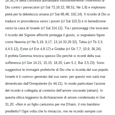
16,38;) e della comunità domandano insistentemente l’intervento di
Dio contro i persecutori (cf Sal 73,18.22; 88,51; Ne 1,8) e implorano
pietà per la debolezza umana (cf Sal 88,48; 102,14). Il ricordo di Dio si
traduce in provvidenza verso i poveri (cf Sal 110,5) e in benedizione
verso la casa di Israele (cf Sal 114,12). Tra i personaggi che evocano
il ricordo del Signore affinché protegga il giusto, si segnalano figure
come Neemia (cf Ne 5,19; 9,17; 13,14.33.29.32), Tobia (cf Tb 3,3;
4,4.5.12), Ester (cf Est 4,8.17) e Giobbe (cf Gb 7,7; 10,9; 36,24).
Il profeta Geremia rinvoca spesso Dio perché si ricordi della sua
sofferenza (cf Ger 14,21; 15,15; 18,20; Lam 5,1; Bar 3,5.23). Sono
suggestive le immagini profetiche di Dio che si ricorda del suo popolo.
Israele è il «servo» generato dal suo seno: per questo non sarà mai
dimenticato dall’Onnipotente (Is 44,21). In modo particolare l’azione
del ricordo è collegata al contesto dell’amore viscerale (raham). In
questa ottica leggiamo la dichiarazione di amore condensata in Ger
31,20: «Non è un figlio carissimo per me Efraim, il mio bambino
prediletto? Ogni volta che lo minaccio, me ne ricordo sempre con