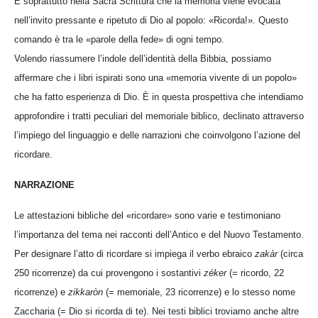
È soprattutto nella Sacra Scrittura che la memoria viene evocata
nell’invito pressante e ripetuto di Dio al popolo: «Ricorda!». Questo
comando è tra le «parole della fede» di ogni tempo.
Volendo riassumere l’indole dell’identità della Bibbia, possiamo
affermare che i libri ispirati sono una «memoria vivente di un popolo»
che ha fatto esperienza di Dio. È in questa prospettiva che intendiamo
approfondire i tratti peculiari del memoriale biblico, declinato attraverso
l’impiego del linguaggio e delle narrazioni che coinvolgono l’azione del
ricordare.
NARRAZIONE
Le attestazioni bibliche del «ricordare» sono varie e testimoniano
l’importanza del tema nei racconti dell’Antico e del Nuovo Testamento.
Per designare l’atto di ricordare si impiega il verbo ebraico
zakàr
(circa
250 ricorrenze) da cui provengono i sostantivi
zéker
(= ricordo, 22
ricorrenze) e
zikkaròn
(= memoriale, 23 ricorrenze) e lo stesso nome
Zaccharia (= Dio si ricorda di te). Nei testi biblici troviamo anche altre