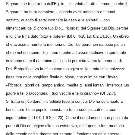
Signore che ti ha tratto dall’Egitto… ricordati di tutto il cammino che il
Signore ti ha fatto compiere… quando avrai mangiato e ti sarai
saziato, quando ti sarai costruito le case e le abiterai… non
dimenticarti del Signore tuo Dio… ricordati del Signore tuo Dio, perché
è lui che ti ha dato forza e potere» (Dt 6, 4-10.12; 8,2.14.18). Un ebreo
che avesse smarrito la memoria di Dio-liberatore non sarebbe più un
ebreo nel suo cuore! Egli ritornerebbe ad essere schiavo e come tale
dovrebbe rifare il cammino dell’esodo per «ritrovare» la memoria di
Dio. È significativa la riflessione teologica sulla storia della salvezza
riassunta nella preghiera finale di Mosè, che culmina con l’invito:
«Ricorda i giorni del tempo antico, medita gli anni lontani. Interroga tuo
padre e te lo racconterà, i tuoi vecchi e te lo diranno» (Dt 32,7).
Si tratta di ricordare l’incredibile fedeltà con cui Dio ha continuato a
beneficare il suo popolo nonostante tutti i suoi peccati e la sua
ingratitudine (cf Dt 9,1.6-8.22-23). Come il ricordarsi del suo popolo da
parte di Dio dà origine alla sua esistenza, così questo fare memoria
delle proprie origini rimane per sempre il fondamento della stessa