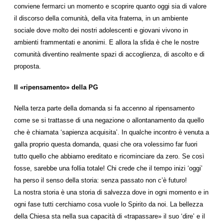
conviene fermarci un momento e scoprire quanto oggi sia di valore
il discorso della comunità, della vita fraterna, in un ambiente
sociale dove molto dei nostri adolescenti e giovani vivono in
ambienti frammentati e anonimi. E allora la sfida è che le nostre
comunità diventino realmente spazi di accoglienza, di ascolto e di
proposta.
Il «ripensamento» della PG
Nella terza parte della domanda si fa accenno al ripensamento
come se si trattasse di una negazione o allontanamento da quello
che è chiamata ‘sapienza acquisita’. In qualche incontro è venuta a
galla proprio questa domanda, quasi che ora volessimo far fuori
tutto quello che abbiamo ereditato e ricominciare da zero. Se così
fosse, sarebbe una follia totale! Chi crede che il tempo inizi ‘oggi’
ha perso il senso della storia: senza passato non c’è futuro!
La nostra storia è una storia di salvezza dove in ogni momento e in
ogni fase tutti cerchiamo cosa vuole lo Spirito da noi. La bellezza
della Chiesa sta nella sua capacità di «trapassare» il suo ‘dire’ e il