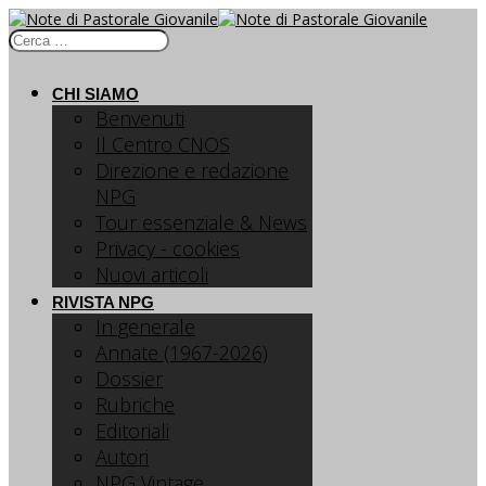
CHI SIAMO
Benvenuti
Il Centro CNOS
Direzione e redazione
NPG
Tour essenziale & News
Privacy - cookies
Nuovi articoli
RIVISTA NPG
In generale
Annate (1967-2026)
Dossier
Rubriche
Editoriali
Autori
NPG Vintage