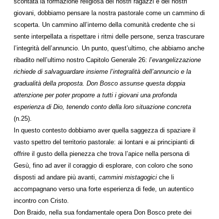
scontata la formazione religiosa dei nostri ragazzi e dei nostri
giovani, dobbiamo pensare la nostra pastorale come un cammino di
scoperta. Un cammino all’interno della comunità credente che si
sente interpellata a rispettare i ritmi delle persone, senza trascurare
l’integrità dell’annuncio. Un punto, quest’ultimo, che abbiamo anche
ribadito nell’ultimo nostro Capitolo Generale 26:
l’evangelizzazione
richiede di salvaguardare insieme l’integralità dell’annuncio e la
gradualità della proposta. Don Bosco assunse questa doppia
attenzione per poter proporre a tutti i giovani una profonda
esperienza di Dio, tenendo conto della loro situazione concreta
(n.25).
In questo contesto dobbiamo aver quella saggezza di spaziare il
vasto spettro del territorio pastorale: ai lontani e ai principianti di
offrire il gusto della pienezza che trova l’apice nella persona di
Gesù, fino ad aver il coraggio di esplorare, con coloro che sono
disposti ad andare più avanti,
cammini mistagogici
che li
accompagnano verso una forte esperienza di fede, un autentico
incontro con Cristo.
Don Braido, nella sua fondamentale opera Don Bosco prete dei