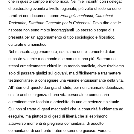
che in questo campo è molto ricca. Nei miei incontri con i delegati
di pastorale giovanile a livello regionale, più volte chiedo se sono
familiari con documenti come
Evangelii nuntiandi, Catechesi
Tradendae, Direttorio Generale per la Catechesi
. Devo dire che le
risposte non sono molto incoraggianti! Lo stesso bisogno ci si
presenta per un aggiornamento di tipo sociologico e filosofico,
culturale e umanistico.
Nel mancato aggiornamento, rischiamo semplicemente di dare
risposte vecchie a domande che non esistono più. Saremo noi
stessi ermeticamente chiusi in un mondo parallelo, dove rischiamo
solo di passare giudizi sui giovani, ma difficilmente a trasmettere
testimonianze, a consegnare una visione entusiasmante della vita.
All’intorno di queste due grandi sfide, per non chiamarle debolezze,
esiste anche l’urgenza di una vita personale e comunitaria
autenticamente fondata e arricchita da una esperienza spirituale.
Qui non si tratta di gesti meccanici che la comunità è chiamata ad
eseguire, ma piuttosto di gesti di libertà che si esprimono
attraverso momenti di preghiera comunitaria, di ascolto
comunitario, di confronto fraterno sereno e gioioso. Forse ci