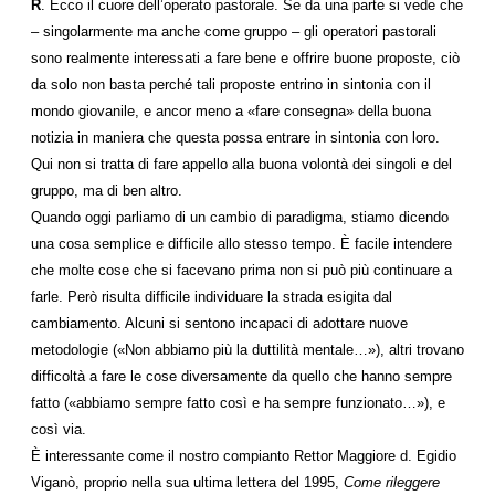
R
. Ecco il cuore dell’operato pastorale. Se da una parte si vede che
– singolarmente ma anche come gruppo – gli operatori pastorali
sono realmente interessati a fare bene e offrire buone proposte, ciò
da solo non basta perché tali proposte entrino in sintonia con il
mondo giovanile, e ancor meno a «fare consegna» della buona
notizia in maniera che questa possa entrare in sintonia con loro.
Qui non si tratta di fare appello alla buona volontà dei singoli e del
gruppo, ma di ben altro.
Quando oggi parliamo di un cambio di paradigma, stiamo dicendo
una cosa semplice e difficile allo stesso tempo. È facile intendere
che molte cose che si facevano prima non si può più continuare a
farle. Però risulta difficile individuare la strada esigita dal
cambiamento. Alcuni si sentono incapaci di adottare nuove
metodologie («Non abbiamo più la duttilità mentale…»), altri trovano
difficoltà a fare le cose diversamente da quello che hanno sempre
fatto («abbiamo sempre fatto così e ha sempre funzionato…»), e
così via.
È interessante come il nostro compianto Rettor Maggiore d. Egidio
Viganò, proprio nella sua ultima lettera del 1995,
Come rileggere