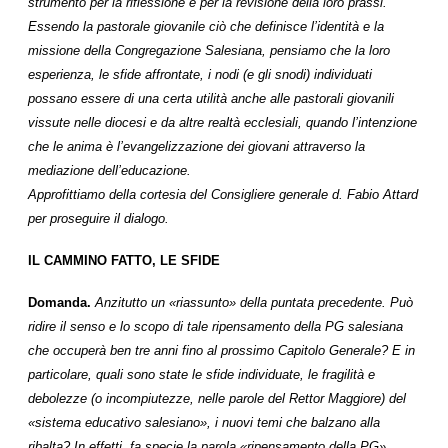
strumento per la riflessione e per la revisione della loro prassi.
Essendo la pastorale giovanile ciò che definisce l’identità e la
missione della Congregazione Salesiana, pensiamo che la loro
esperienza, le sfide affrontate, i nodi (e gli snodi) individuati
possano essere di una certa utilità anche alle pastorali giovanili
vissute nelle diocesi e da altre realtà ecclesiali, quando l’intenzione
che le anima è l’evangelizzazione dei giovani attraverso la
mediazione dell’educazione.
Approfittiamo della cortesia del Consigliere generale d. Fabio Attard
per proseguire il dialogo.
IL CAMMINO FATTO, LE SFIDE
Domanda.
Anzitutto un «riassunto» della puntata precedente. Può
ridire il senso e lo scopo di tale ripensamento della PG salesiana
che occuperà ben tre anni fino al prossimo Capitolo Generale? E in
particolare, quali sono state le sfide individuate, le fragilità e
debolezze (o incompiutezze, nelle parole del Rettor Maggiore) del
«sistema educativo salesiano», i nuovi temi che balzano alla
ribalta? In effetti, fa specie la parola «ripensamento della PG»