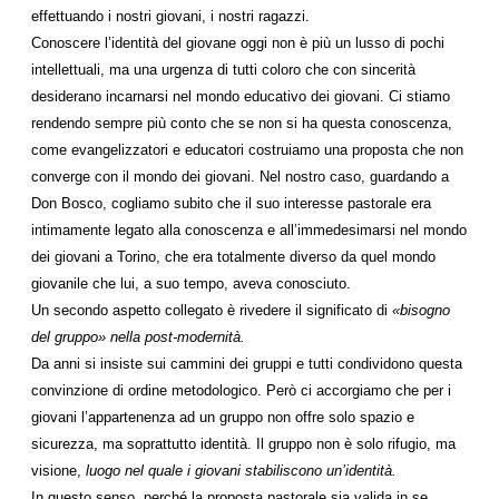
effettuando i nostri giovani, i nostri ragazzi.
Conoscere l’identità del giovane oggi non è più un lusso di pochi
intellettuali, ma una urgenza di tutti coloro che con sincerità
desiderano incarnarsi nel mondo educativo dei giovani. Ci stiamo
rendendo sempre più conto che se non si ha questa conoscenza,
come evangelizzatori e educatori costruiamo una proposta che non
converge con il mondo dei giovani. Nel nostro caso, guardando a
Don Bosco, cogliamo subito che il suo interesse pastorale era
intimamente legato alla conoscenza e all’immedesimarsi nel mondo
dei giovani a Torino, che era totalmente diverso da quel mondo
giovanile che lui, a suo tempo, aveva conosciuto.
Un secondo aspetto collegato è rivedere il significato di
«bisogno
del gruppo» nella post-modernità.
Da anni si insiste sui cammini dei gruppi e tutti condividono questa
convinzione di ordine metodologico. Però ci accorgiamo che per i
giovani l’appartenenza ad un gruppo non offre solo spazio e
sicurezza, ma soprattutto identità. Il gruppo non è solo rifugio, ma
visione,
luogo nel quale i giovani stabiliscono un’identità.
In questo senso, perché la proposta pastorale sia valida in se