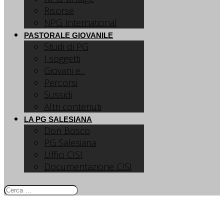
Risorse
NPG International
PASTORALE GIOVANILE
Studi di PG
I soggetti
Giovani e...
Percorsi
Sussidi
Altri contenuti
LA PG SALESIANA
Don Bosco
PG Salesiana
Uffici CISI
Documentazione CISI