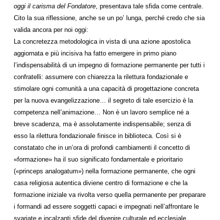
oggi il carisma del Fondatore
, presentava tale sfida come centrale.
Cito la sua riflessione, anche se un po’ lunga, perché credo che sia
valida ancora per noi oggi:
La concretezza metodologica in vista di una azione apostolica
aggiornata e più incisiva ha fatto emergere in primo piano
l’indispensabilità di un impegno di formazione permanente per tutti i
confratelli: assumere con chiarezza la rilettura fondazionale e
stimolare ogni comunità a una capacità di progettazione concreta
per la nuova evangelizzazione… il segreto di tale esercizio è la
competenza nell’animazione… Non è un lavoro semplice né a
breve scadenza, ma è assolutamente indispensabile; senza di
esso la rilettura fondazionale finisce in biblioteca. Così si è
constatato che in un’ora di profondi cambiamenti il concetto di
«formazione» ha il suo significato fondamentale e prioritario
(«princeps analogatum») nella formazione permanente, che ogni
casa religiosa autentica diviene centro di formazione e che la
formazione iniziale va rivolta verso quella permanente per preparare
i formandi ad essere soggetti capaci e impegnati nell’affrontare le
svariate e incalzanti sfide del divenire culturale ed ecclesiale…