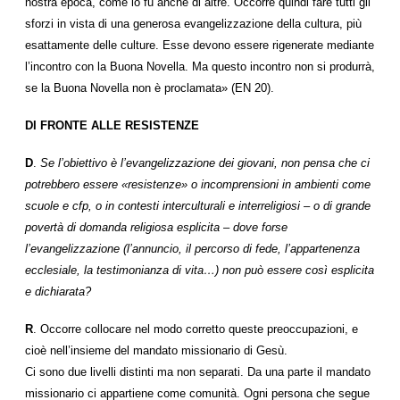
nostra epoca, come lo fu anche di altre. Occorre quindi fare tutti gli
sforzi in vista di una generosa evangelizzazione della cultura, più
esattamente delle culture. Esse devono essere rigenerate mediante
l’incontro con la Buona Novella. Ma questo incontro non si produrrà,
se la Buona Novella non è proclamata» (EN 20).
DI FRONTE ALLE RESISTENZE
D
.
Se l’obiettivo è l’evangelizzazione dei giovani, non pensa che ci
potrebbero essere «resistenze» o incomprensioni in ambienti come
scuole e cfp, o in contesti interculturali e interreligiosi – o di grande
povertà di domanda religiosa esplicita – dove forse
l’evangelizzazione (l’annuncio, il percorso di fede, l’appartenenza
ecclesiale, la testimonianza di vita…) non può essere così esplicita
e dichiarata?
R
. Occorre collocare nel modo corretto queste preoccupazioni, e
cioè nell’insieme del mandato missionario di Gesù.
Ci sono due livelli distinti ma non separati. Da una parte il mandato
missionario ci appartiene come comunità. Ogni persona che segue