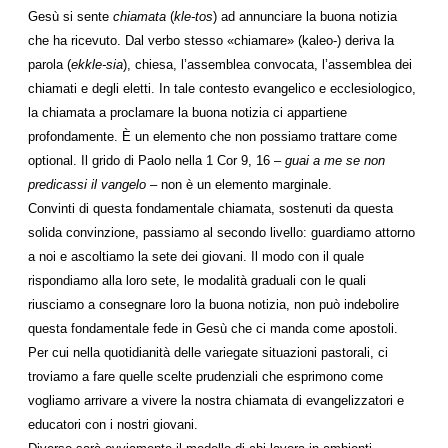
Gesù si sente
chiamata
(
kle-tos
) ad annunciare la buona notizia
che ha ricevuto. Dal verbo stesso «chiamare» (kaleo-) deriva la
parola (
ekkle-sia
), chiesa, l’assemblea convocata, l’assemblea dei
chiamati e degli eletti. In tale contesto evangelico e ecclesiologico,
la chiamata a proclamare la buona notizia ci appartiene
profondamente. È un elemento che non possiamo trattare come
optional. Il grido di Paolo nella 1 Cor 9, 16 –
guai a me se non
predicassi il vangelo
– non è un elemento marginale.
Convinti di questa fondamentale chiamata, sostenuti da questa
solida convinzione, passiamo al secondo livello: guardiamo attorno
a noi e ascoltiamo la sete dei giovani. Il modo con il quale
rispondiamo alla loro sete, le modalità graduali con le quali
riusciamo a consegnare loro la buona notizia, non può indebolire
questa fondamentale fede in Gesù che ci manda come apostoli.
Per cui nella quotidianità delle variegate situazioni pastorali, ci
troviamo a fare quelle scelte prudenziali che esprimono come
vogliamo arrivare a vivere la nostra chiamata di evangelizzatori e
educatori con i nostri giovani.