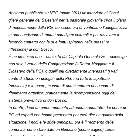
Abbiamo pubblicato su NPG (aprile 2011) un’intervista al Consi­
gliere generale dei Salesiani per la pastorale giovanile circa il piano
di ripensamento della PG. Lo scopo era di verificarne l’adeguatezza
in una condizione di mutati paradigmi culturali e per ravvivare il
fecondo contatto con le sue fonti ispiratrici nella prassi (e
riflessione) di don Bosco.
È un processo che – richiesto dal Capitolo Generale 26 – coinvolge
non solo i vertici della Con­gre­gazione (il Rettor Maggiore e il
Dicastero della PG), o quelli più direttamente interessati (i vari
centri di studio o i delegati della PG) ma tutte le ispettorie
(provincie) e le opere, in vista di una riscrittura del quadro di
riferimento organico: praticamente la ricomprensione oggi del
sistema preventivo di don Bosco.
In effetti, dopo un primo momento ad opera soprattutto dei centri di
PG ed esperti che hanno presentato per così dire un quadro della
situazione, i nodi e le sfide principali, ora è il momento delle
comunità, cui è stato dato un libriccino (poche pagine) come