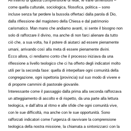
All’interno di questa comprensione di fede, le varie dimensioni –
come quella culturale, sociologica, filosofica, politica – sono
incluse senza far perdere la bussola offertaci dalla parola di Dio,
dalla riflessione del magistero della Chiesa e dal patrimonio
carismatico. Man mano che andiamo avanti, si sente il bisogno non
solo di rafforzare il divino, ma anche di non farci alienare da tutto
ciò che, a sua volta, ha il potere di aiutarci ad essere pienamente
umani, arrivando così alla meta di essere pienamente divini.
Ecco allora, ci rendiamo conto che il processo iniziava da una
riflessione a livello teologico che ci ha offerto degli indicatori molto
utili per la seconda fase: quella di interpellare ogni comunità della
congregazione, ogni ispettoria (provincia) sul suo modo di vivere e
di proporre cammini di pastorale giovanile.
Interessante come il passaggio dalla prima alla seconda rafforzava
un atteggiamento di ascolto e di rispetto, da una parte alla lettura
teologica, e dall’altra al ritmo e alle sfide che ogni comunità vive,
con le sue difficoltà, ma anche con le sue opportunità. Sono
rafforzati indicatori come l’urgenza di ravvivare la comprensione
teologica della nostra missione, la chiamata a sintonizzarci con la