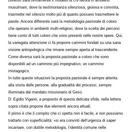
Diverso sarà ovviamente il modello di chi lavora in ambienti
musulmani, dove la testimonianza silenziosa, gioiosa e convinta,
trasmette nel silenzio molto più di quanto possano trasmettere le
parole. Ancora differente sarà la metodologia pastorale di coloro
che operano in ambienti multi-religiosi, dove la scelta dei percorsi
tiene conto di tutti coloro che sono presenti nelle nostre opere. Qui,
la variegata attenzione ci fa proporre cammini fondati su una sana
visione antropologica che rimane sempre aperta al trascendente.
Come diversa sarà la proposta pastorale a coloro che sono
disponibili ad un cammino più impegnativo, un cammino
mistagogico.
In tutte queste situazioni la proposta pastorale è sempre attenta
alla storia delle persone, alla gradualità dei processi, sempre
illuminata dal mandato missionario di Gesù.
D. Egidio Viganò, a proposito di questa delicata sfida, nella lettera
sopra citata propone due elementi ancora attuali.
Il primo è che il compito che ci spetta non è facile, e non possiamo
trattarlo con superficialità: «si era convinti dell’urgenza di saper
incarnare, con duttile metodologia, l’identità comune nelle