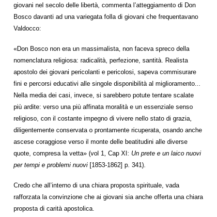
giovani nel secolo delle libertà, commenta l’atteggiamento di Don
Bosco davanti ad una variegata folla di giovani che frequentavano
Valdocco:
«Don Bosco non era un massimalista, non faceva spreco della
nomenclatura religiosa: radicalità, perfezione, santità. Realista
apostolo dei giovani pericolanti e pericolosi, sapeva commisurare
fini e percorsi educativi alle singole disponibilità al miglioramento...
Nella media dei casi, invece, si sarebbero potute tentare scalate
più ardite: verso una più affinata moralità e un essenziale senso
religioso, con il costante impegno di vivere nello stato di grazia,
diligentemente conservata o prontamente ricuperata, osando anche
ascese coraggiose verso il monte delle beatitudini alle diverse
quote, compresa la vetta» (vol 1, Cap XI:
Un prete e un laico nuovi
per tempi e problemi nuovi
[1853-1862] p. 341).
Credo che all’interno di una chiara proposta spirituale, vada
rafforzata la convinzione che ai giovani sia anche offerta una chiara
proposta di carità apostolica.