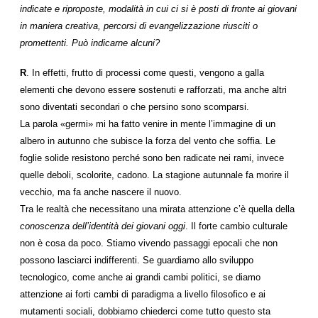
indicate e riproposte, modalità in cui ci si è posti di fronte ai giovani
in maniera creativa, percorsi di evangelizzazione riusciti o
promettenti. Può indicarne alcuni?
R
. In effetti, frutto di processi come questi, vengono a galla
elementi che devono essere sostenuti e rafforzati, ma anche altri
sono diventati secondari o che persino sono scomparsi.
La parola «germi» mi ha fatto venire in mente l’immagine di un
albero in autunno che subisce la forza del vento che soffia. Le
foglie solide resistono perché sono ben radicate nei rami, invece
quelle deboli, scolorite, cadono. La stagione autunnale fa morire il
vecchio, ma fa anche nascere il nuovo.
Tra le realtà che necessitano una mirata attenzione c’è quella della
conoscenza dell’identità dei giovani oggi
. Il forte cambio culturale
non è cosa da poco. Stiamo vivendo passaggi epocali che non
possono lasciarci indifferenti. Se guardiamo allo sviluppo
tecnologico, come anche ai grandi cambi politici, se diamo
attenzione ai forti cambi di paradigma a livello filosofico e ai
mutamenti sociali, dobbiamo chiederci come tutto questo sta