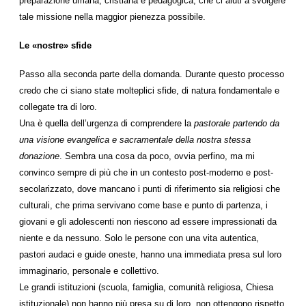
preparazione umana, cristiana e pedagogica, che ci aiuti a svolgere
tale missione nella maggior pienezza possibile.
Le «nostre» sfide
Passo alla seconda parte della domanda. Durante questo processo
credo che ci siano state molteplici sfide, di natura fondamentale e
collegate tra di loro.
Una è quella dell’urgenza di comprendere la
pastorale partendo da
una visione evangelica e sacramentale della nostra stessa
donazione
. Sembra una cosa da poco, ovvia perfino, ma mi
convinco sempre di più che in un contesto post-moderno e post-
secolarizzato, dove mancano i punti di riferimento sia religiosi che
culturali, che prima servivano come base e punto di partenza, i
giovani e gli adolescenti non riescono ad essere impressionati da
niente e da nessuno. Solo le persone con una vita autentica,
pastori audaci e guide oneste, hanno una immediata presa sul loro
immaginario, personale e collettivo.
Le grandi istituzioni (scuola, famiglia, comunità religiosa, Chiesa
istituzionale) non hanno più presa su di loro, non ottengono rispetto