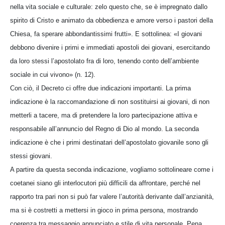
nella vita sociale e culturale: zelo questo che, se è impregnato dallo
spirito di Cristo e animato da obbedienza e amore verso i pastori della
Chiesa, fa sperare abbondantissimi frutti». E sottolinea: «I giovani
debbono divenire i primi e immediati apostoli dei giovani, esercitando
da loro stessi l’apostolato fra di loro, tenendo conto dell’ambiente
sociale in cui vivono» (n. 12).
Con ciò, il Decreto ci offre due indicazioni importanti. La prima
indicazione è la raccomandazione di non sostituirsi ai giovani, di non
metterli a tacere, ma di pretendere la loro partecipazione attiva e
responsabile all’annuncio del Regno di Dio al mondo. La seconda
indicazione è che i primi destinatari dell’apostolato giovanile sono gli
stessi giovani.
A partire da questa seconda indicazione, vogliamo sottolineare come i
coetanei siano gli interlocutori più difficili da affrontare, perché nel
rapporto tra pari non si può far valere l’autorità derivante dall’anzianità,
ma si è costretti a mettersi in gioco in prima persona, mostrando
coerenza tra messaggio annunciato e stile di vita personale. Pena