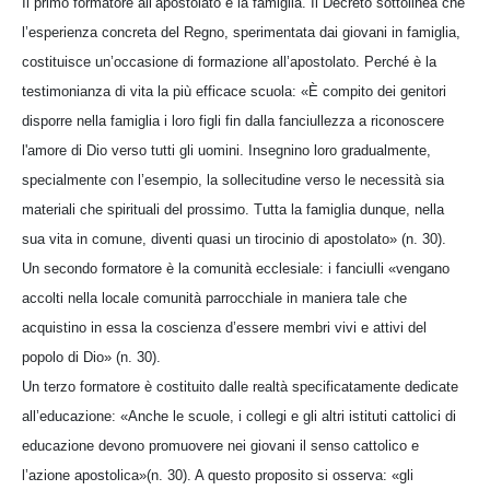
Il primo formatore all’apostolato è la famiglia. Il Decreto sottolinea che
l’esperienza concreta del Regno, sperimentata dai giovani in famiglia,
costituisce un’occasione di formazione all’apostolato. Perché è la
testimonianza di vita la più efficace scuola: «È compito dei genitori
disporre nella famiglia i loro figli fin dalla fanciullezza a riconoscere
l'amore di Dio verso tutti gli uomini. Insegnino loro gradualmente,
specialmente con l’esempio, la sollecitudine verso le necessità sia
materiali che spirituali del prossimo. Tutta la famiglia dunque, nella
sua vita in comune, diventi quasi un tirocinio di apostolato» (n. 30).
Un secondo formatore è la comunità ecclesiale: i fanciulli «vengano
accolti nella locale comunità parrocchiale in maniera tale che
acquistino in essa la coscienza d’essere membri vivi e attivi del
popolo di Dio» (n. 30).
Un terzo formatore è costituito dalle realtà specificatamente dedicate
all’educazione: «Anche le scuole, i collegi e gli altri istituti cattolici di
educazione devono promuovere nei giovani il senso cattolico e
l’azione apostolica»(n. 30). A questo proposito si osserva: «gli