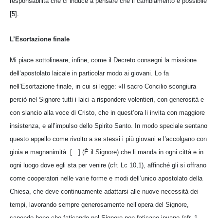
responsabilità che ci induce a pensare che il cambiamento è possibile
[5].
L’Esortazione finale
Mi piace sottolineare, infine, come il Decreto consegni la missione
dell’apostolato laicale in particolar modo ai giovani. Lo fa
nell’Esortazione finale, in cui si legge: «Il sacro Concilio scongiura
perciò nel Signore tutti i laici a rispondere volentieri, con generosità e
con slancio alla voce di Cristo, che in quest’ora li invita con maggiore
insistenza, e all’impulso dello Spirito Santo. In modo speciale sentano
questo appello come rivolto a se stessi i più giovani e l’accolgano con
gioia e magnanimità. […] (È il Signore) che li manda in ogni città e in
ogni luogo dove egli sta per venire (cfr. Lc 10,1), affinché gli si offrano
come cooperatori nelle varie forme e modi dell’unico apostolato della
Chiesa, che deve continuamente adattarsi alle nuove necessità dei
tempi, lavorando sempre generosamente nell’opera del Signore,
sapendo bene che faticando nel Signore non faticano invano (cfr. 1