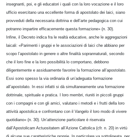
insegnanti, poi, e gli educatori i quali con la loro vocazione e il loro
ufficio esercitano una eccellente forma di apostolato dei laici, siano
provveduti della necessaria dottrina e dell’arte pedagogica con cui
potranno impartire efficacemente questa formazione» (n. 30).
Infine, il Decreto indica fra le realtà educative, anche le aggregazioni
laicali: «Parimenti i gruppi e le associazioni di laici che abbiano per
scopo l’apostolato in genere o altre finalità soprannaturali, secondo
che il loro fine e la loro possibilità lo comportano, debbono
diligentemente e assiduamente favorire la formazione all’apostolato.
Essi sono spesso la via ordinaria di un’adeguata formazione
all’apostolato. In essi infatti si dà simultaneamente una formazione
dottrinale, spirituale e pratica. I loro membri, riuniti in piccoli gruppi
con i compagni e con gli amici, valutano i metodi e i frutti della loro
attività apostolica e confrontano con il Vangelo il loro modo di vivere
quotidiano» (n. 30). Un’attenzione particolare è riservata
dall’Apostolicam Actuositatem all’Azione Cattolica (cfr. n. 20) in virtù
di alcune sue caratteristiche proprie. In particolare va sottolineata, per