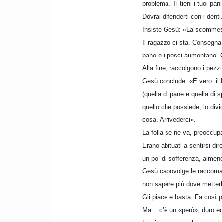
problema. Ti tieni i tuoi pan
Dovrai difenderti con i denti
Insiste Gesù: «La scommessa 
Il ragazzo ci sta. Consegna 
pane e i pesci aumentano. C
Alla fine, raccolgono i pezz
Gesù conclude: «È vero: il P
(quella di pane e quella di 
quello che possiede, lo div
cosa. Arrivederci».
La folla se ne va, preoccup
Erano abituati a sentirsi di
un po’ di sofferenza, almeno
Gesù capovolge le raccomand
non sapere più dove metterla
Gli piace e basta. Fa così p
Ma... c’è un «però», duro e