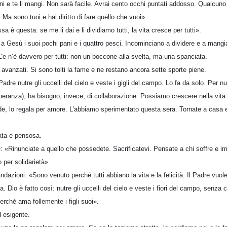
ini e te li mangi. Non sarà facile. Avrai cento occhi puntati addosso. Qualcuno 
. Ma sono tuoi e hai diritto di fare quello che vuoi».
è questa: se me li dai e li dividiamo tutti, la vita cresce per tutti».
a Gesù i suoi pochi pani e i quattro pesci. Incominciano a dividere e a mangiar
e n’è davvero per tutti: non un boccone alla svelta, ma una spanciata.
i avanzati. Si sono tolti la fame e ne restano ancora sette sporte piene.
adre nutre gli uccelli del cielo e veste i gigli del campo. Lo fa da solo. Per nu
speranza), ha bisogno, invece, di collaborazione. Possiamo crescere nella vita
ide, lo regala per amore. L’abbiamo sperimentato questa sera. Tornate a casa 
ata e pensosa.
re: «Rinunciate a quello che possedete. Sacrificatevi. Pensate a chi soffre e 
 per solidarietà».
azioni: «Sono venuto perché tutti abbiano la vita e la felicità. Il Padre vuo
. Dio è fatto così: nutre gli uccelli del cielo e veste i fiori del campo, sen
erché ama follemente i figli suoi».
d esigente.