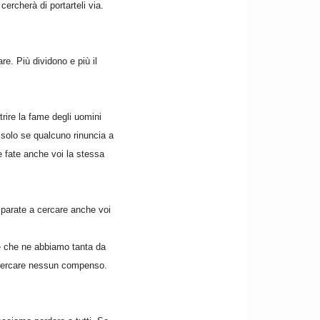
cercherà di portarteli via.
e. Più dividono e più il
trire la fame degli uomini
 solo se qualcuno rinuncia a
e fate anche voi la stessa
imparate a cercare anche voi
le che ne abbiamo tanta da
za cercare nessun compenso.