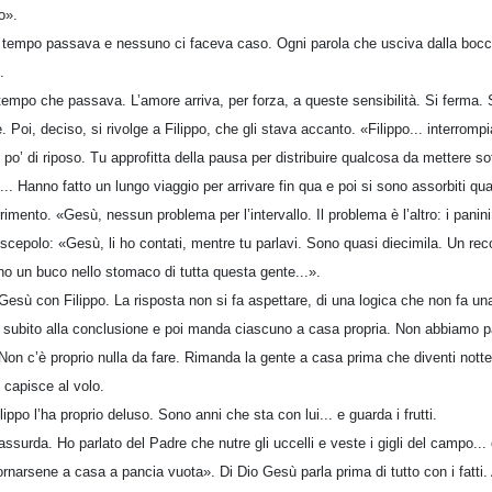
o».
Il tempo passava e nessuno ci faceva caso. Ogni parola che usciva dalla boc
.
empo che passava. L’amore arriva, per forza, a queste sensibilità. Si ferma. 
se. Poi, deciso, si rivolge a Filippo, che gli stava accanto. «Filippo... interr
 po’ di riposo. Tu approfitta della pausa per distribuire qualcosa da mettere so
. Hanno fatto un lungo viaggio per arrivare fin qua e poi si sono assorbiti qu
rimento. «Gesù, nessun problema per l’intervallo. Il problema è l’altro: i panin
iscepolo: «Gesù, li ho contati, mentre tu parlavi. Sono quasi diecimila. Un re
no un buco nello stomaco di tutta questa gente...».
Gesù con Filippo. La risposta non si fa aspettare, di una logica che non fa un
o subito alla conclusione e poi manda ciascuno a casa propria. Non abbiamo 
Non c’è proprio nulla da fare. Rimanda la gente a casa prima che diventi notte
 capisce al volo.
ppo l’ha proprio deluso. Sono anni che sta con lui... e guarda i frutti.
assurda. Ho parlato del Padre che nutre gli uccelli e veste i gigli del campo... e
ornarsene a casa a pancia vuota». Di Dio Gesù parla prima di tutto con i fatti