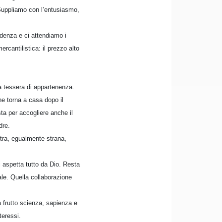
Suppliamo con l’entusiasmo,
denza e ci attendiamo i
rcantilistica: il prezzo alto
na tessera di appartenenza.
che torna a casa dopo il
ta per accogliere anche il
dre.
altra, egualmente strana,
i aspetta tutto da Dio. Resta
ale. Quella collaborazione
 frutto scienza, sapienza e
teressi.