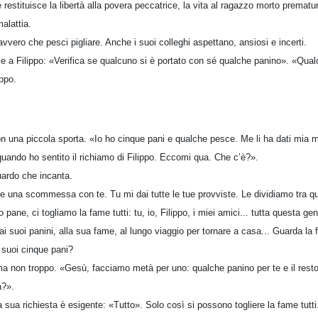
restituisce la libertà alla povera peccatrice, la vita al ragazzo morto prematu
alattia.
avvero che pesci pigliare. Anche i suoi colleghi aspettano, ansiosi e incerti.
ce a Filippo: «Verifica se qualcuno si è portato con sé qualche panino». «Qual
ippo.
on una piccola sporta. «Io ho cinque pani e qualche pesce. Me li ha dati mia 
quando ho sentito il richiamo di Filippo. Eccomi qua. Che c’è?».
ardo che incanta.
are una scommessa con te. Tu mi dai tutte le tue provviste. Le dividiamo tra qu
ane, ci togliamo la fame tutti: tu, io, Filippo, i miei amici... tutta questa gen
ai suoi panini, alla sua fame, al lungo viaggio per tornare a casa... Guarda la 
 suoi cinque pani?
 ma non troppo. «Gesù, facciamo metà per uno: qualche panino per te e il res
a?».
 sua richiesta è esigente: «Tutto». Solo così si possono togliere la fame tutt