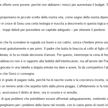
e offerte sono povere, perché non abbiamo i mezzi per aumentare il budget. 
proponiamo le piccole scelte della nostra vita, come segno della nostra dipen
 in croce di Gesu una certa teologia è riuscita a descriverla in questa logica me
troppi deboli per possedere un capitale adeguato – per ottenere il perdono.
io che fa scendere la rugiada sui buoni e sui cattivi, senza chiedere prima u
mati gratuitamente e per primi. Il padre che butta le braccia al collo al figlio 
erata, lo fa su totale decisione d’amore. Per questo, interrompe la cena di fes
’abbraccio non è in rapporto alla fedeltà dell’interlocutore, ma all’amore del Pa
 giocata in una tabella a doppia entrata tra dare e avere, fa da corrispettivo l’
Dio che Gesù ci consegna.
 in grado di pagare nulla, perché ha le tasche vuote e la coscienza incerta, s
n terreno arido che aspetta tutto dalla prima pioggia. L’affidamento si fa tot
assicurava il diritto al dono, ora si svuota e si annulla.
e di quei problemi che potrebbero essere affrontati adeguatamente, mettendo a
ghiamo per i problemi della fame nel mondo, con lo zaino pieno di nostri in