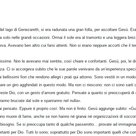
del lago di Genezareth, si era radunata una gran folla, per ascoltare Gesù. Era
va solo nelle grandi occasioni. Ormai il sole era al tramonto e una leggera brezz
a. Avevano ben altro cui farsi attenti. Non si erano neppure accorti che il t
issime. Non le avevano mai sentite, così chiare e confortanti. Gesù, poi, le 
za. Ci si accorgeva subito che le sue parole venivano da un’esperienza speci
 bellissimi fiori che rendono allegri i prati qui attorno. Sono vestiti in un mod
are un giro agghindati in questo modo. Ma non ci riescono: non ci sono sarti c
li veste Dio, con un gesto d’amore gratuito. Pensate a quanto si preoccuperà di
anno bruciate dal sole e spariranno nel nulla».
i pensato. Eppure è proprio così. Ma non è finito. Gesù aggiunge subito: «Gua
uno muore di fame, anche se non hanno né granai né organizzazioni di soccor
 bisogno. Se si preoccupa tanto di qualche passerotto... provate ad immagina
tanti per Dio. Tutti lo sono; soprattutto per Dio sono importanti quelli che 