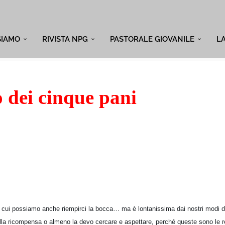
SIAMO
RIVISTA NPG
PASTORALE GIOVANILE
L
o dei cinque pani
 di cui possiamo anche riempirci la bocca… ma è lontanissima dai nostri modi d
 alla ricompensa o almeno la devo cercare e aspettare, perché queste sono le 