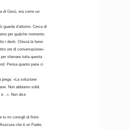
ca di Gesù, era come un
Si guarda d’attorno. Cerca di
ompiamo per qualche momento.
tto i denti. Chissà la fame
attro ore di conversazione».
i per sfamare tutta questa
cord. Pensa quanto pane ci
a piega: «La soluzione
pane. Non abbiamo soldi.
 e...». Non dice
 tu mi consigli di finire
. Assicura che è un Padre,