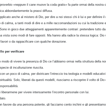
o proverbio «neppure il cane muove la coda gratis» fa parte ormai della nostra
ica abbondantemente la prassi diffusa.
icato anche al mistero di Dio, per dire a noi stessi chi è lui e per definire il 
i calma, a tanti modi di dire e a mille raccomandazioni su cui la tradizione e
Sono in gioco due atteggiamenti apparentemente contrari: pretendere tutto da 
ma vista sono modi di fare opposti. Ma hanno alla radice la stessa logica: Di
i favori o da rappacificare con qualche donazione.
o per verificare
modo di vivere la presenza di Dio ce l’abbiamo ormai nella struttura della nos
ecie di inculturazione riuscita.
con un poco di calma, per districare l’intreccio tra teologia e modelli educati
ritualità. Solo, liberati da questi modelli, riusciamo a riscoprire il volto di Di
 responsabilità.
i liberarmene per vivere intensamente l’incontro personale con lui.
dato.
 favore da una persona potente, gli facciamo cento inchini e gli presentiamo 