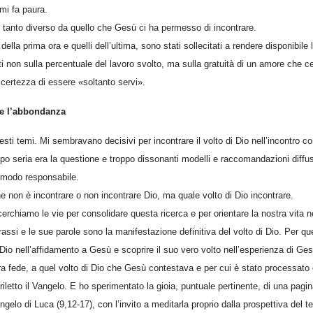
mi fa paura.
 tanto diverso da quello che Gesù ci ha permesso di incontrare.
i della prima ora e quelli dell’ultima, sono stati sollecitati a rendere disponibil
ti non sulla percentuale del lavoro svolto, ma sulla gratuità di un amore che c
 certezza di essere «soltanto servi».
re l’abbondanza
sti temi. Mi sembravano decisivi per incontrare il volto di Dio nell’incontro 
ppo seria era la questione e troppo dissonanti modelli e raccomandazioni diffus
 modo responsabile.
one non è incontrare o non incontrare Dio, ma quale volto di Dio incontrare.
erchiamo le vie per consolidare questa ricerca e per orientare la nostra vita ne
rassi e le sue parole sono la manifestazione definitiva del volto di Dio. Per q
Dio nell’affidamento a Gesù e scoprire il suo vero volto nell’esperienza di Gesù
ra fede, a quel volto di Dio che Gesù contestava e per cui è stato processato 
iletto il Vangelo. E ho sperimentato la gioia, puntuale pertinente, di una pagi
gelo di Luca (9,12-17), con l’invito a meditarla proprio dalla prospettiva del 