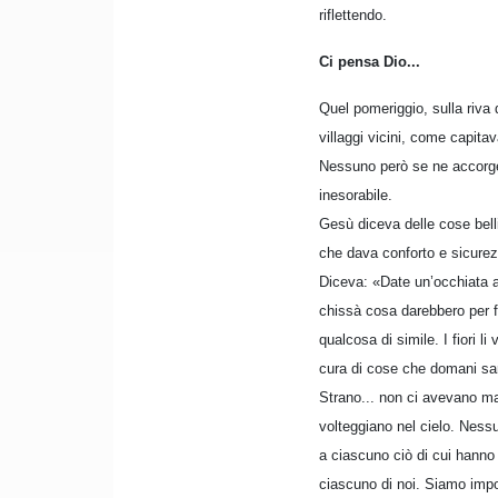
riflettendo.
Ci pensa Dio...
Quel pomeriggio, sulla riva 
villaggi vicini, come capita
Nessuno però se ne accorgev
inesorabile.
Gesù diceva delle cose bell
che dava conforto e sicurez
Diceva: «Date un’occhiata ai
chissà cosa darebbero per f
qualcosa di simile. I fiori 
cura di cose che domani sar
Strano... non ci avevano ma
volteggiano nel cielo. Ness
a ciascuno ciò di cui hanno
ciascuno di noi. Siamo impor