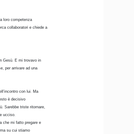
e la loro competenza
erca collaboratori e chiede a
con Gesù. E mi trovavo in
e, per arrivare ad una
ll’incontro con lui. Ma
uesto è decisivo
. Sarebbe triste ritornare,
e ucciso.
na che mi fatto pregare e
tema su cui stiamo