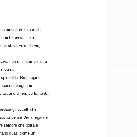
no arrivati in massa dai
a rinfrescava l’aria.
empo stava volando via,
diceva con un’autorevolezza
alissima.
o splendido. Re e regine
apaci di progettare
 ciascuno di noi, se ha tanta
rdate gli uccelli che
so. Ci pensa Dio a regalare
re l’amore che porta a
contano quasi come un