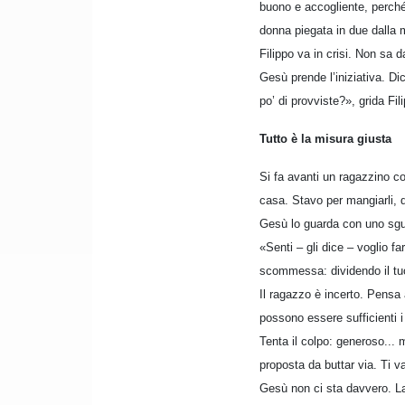
buono e accogliente, perché 
donna piegata in due dalla m
Filippo va in crisi. Non sa d
Gesù prende l’iniziativa. Di
po’ di provviste?», grida Fil
Tutto è la misura giusta
Si fa avanti un ragazzino c
casa. Stavo per mangiarli, 
Gesù lo guarda con uno sgu
«Senti – gli dice – voglio f
scommessa: dividendo il tuo p
Il ragazzo è incerto. Pensa 
possono essere sufficienti i
Tenta il colpo: generoso...
proposta da buttar via. Ti v
Gesù non ci sta davvero. La