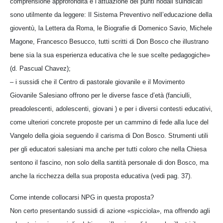
comprensione approfondita e l’attuazione dei punti nodali suindicati
sono utilmente da leggere: Il Sistema Preventivo nell’educazione della
gioventù, la Lettera da Roma, le Biografie di Domenico Savio, Michele
Magone, Francesco Besucco, tutti scritti di Don Bosco che illustrano
bene sia la sua esperienza educativa che le sue scelte pedagogiche»
(d. Pascual Chavez);
– i sussidi che il Centro di pastorale giovanile e il Movimento
Giovanile Salesiano offrono per le diverse fasce d’età (fanciulli,
preadolescenti, adolescenti, giovani ) e per i diversi contesti educativi,
come ulteriori concrete proposte per un cammino di fede alla luce del
Vangelo della gioia seguendo il carisma di Don Bosco. Strumenti utili
per gli educatori salesiani ma anche per tutti coloro che nella Chiesa
sentono il fascino, non solo della santità personale di don Bosco, ma
anche la ricchezza della sua proposta educativa (vedi pag. 37).
Come intende collocarsi NPG in questa proposta?
Non certo presentando sussidi di azione «spicciola», ma offrendo agli