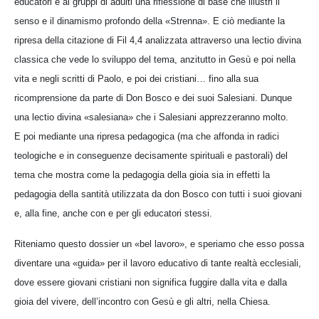
educatori e ai gruppi di adulti una riflessione di base che illustri il
senso e il dinamismo profondo della «Strenna». E ciò mediante la
ripresa della citazione di Fil 4,4 analizzata attraverso una lectio divina
classica che vede lo sviluppo del tema, anzitutto in Gesù e poi nella
vita e negli scritti di Paolo, e poi dei cristiani… fino alla sua
ricomprensione da parte di Don Bosco e dei suoi Salesiani. Dunque
una lectio divina «salesiana» che i Salesiani apprezzeranno molto.
E poi mediante una ripresa pedagogica (ma che affonda in radici
teologiche e in conseguenze decisamente spirituali e pastorali) del
tema che mostra come la pedagogia della gioia sia in effetti la
pedagogia della santità utilizzata da don Bosco con tutti i suoi giovani
e, alla fine, anche con e per gli educatori stessi.
Riteniamo questo dossier un «bel lavoro», e speriamo che esso possa
diventare una «guida» per il lavoro educativo di tante realtà ecclesiali,
dove essere giovani cristiani non significa fuggire dalla vita e dalla
gioia del vivere, dell’incontro con Gesù e gli altri, nella Chiesa.