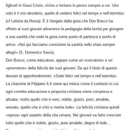
figliuoli in Gesù Cristo, vicino o lontano io penso sempre a voi. Uno
solo è il mio desiderio, quello di vedervi felici nel tempo e nell’eternità»
(cf Lettera da Roma). È il Vangelo della gioia che Don Bosco ha
offerto ai suoi giovani attraverso la pedagogia della bontà per giungere
a una santità che vede la gioia come punto di partenza e punto di
arrivo: «Noi qui facciamo consistere la santità nello stare sempre
allegri» (S. Domenico Savio).
Don Bosco, come educatore, appare come un «cercatore» e un
«promotore» della felicità dei suoi giovani. Da qui il titolo di questo
dossier di approfondimento: «Siate felici nel tempo e nell’eternità».
La citazione di Filippesi 4,4 viene qui intesa come il contesto in cui
ogni corretta educazione e proposta cristiana viene compresa e
attuata: «tutto quello che è vero, nobile, giusto, puro, amabile,
onorato, quello che è virtù e merita lode». La felicità cristiana quindi
«sposa» ogni aspetto della vita umana. Nei giovani va fatto crescere
tutto quello che è nobile, giusto, pure amabile, degno di lode…