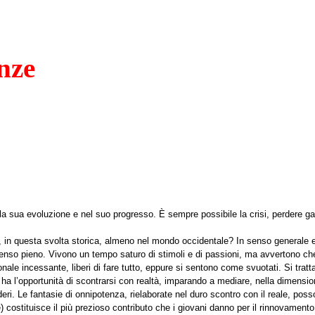
nze
a sua evoluzione e nel suo progresso. È sempre possibile la crisi, perdere gar
 in questa svolta storica, almeno nel mondo occidentale? In senso generale 
senso pieno. Vivono un tempo saturo di stimoli e di passioni, ma avvertono che 
ale incessante, liberi di fare tutto, eppure si sentono come svuotati. Si tratt
ha l’opportunità di scontrarsi con realtà, imparando a mediare, nella dimensione
ideri. Le fantasie di onnipotenza, rielaborate nel duro scontro con il reale, p
 costituisce il più prezioso contributo che i giovani danno per il rinnovamento