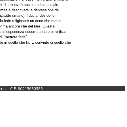
ni di creatività sociale ed ecclesiale.
limita a descrivere la depressione del
zitutto umano): fiducia, desiderio,
 la fede religiosa è un dono che mai si
 prima ancora che del fare. Questa
à all’esperienza occorre andare oltre (tras-
i “mettere fede”.
e in quello che fa. È convinto di quello che
ma – C.F. 80215630585.