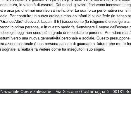
ndersi cura, la volontà di esserci. Dai mondi giovanili fioriscono incessanti seg
pare anzi più che mai una risorsa invincibile. La sua forza perfomativa non si 
eale. Per costruire un nuovo ordine simbolico infatti ci vuole fede (in senso an
“Grande Altro” diceva J. Lacan. Il t(T)rascendente (la religione è un’esigenza,
mpegno in prima persona, e in questo modo fa ri-emergere il senso dell’essere
e ideologici oggi non sono più in grado di mobilitare le persone. Per ridare realt
costumi verso una nuova generatività personale e sociale. Questo presuppone d
stra azione pastorale è una persona capace di guardare al futuro, che mette fed
i sognare la realtà e fa vedere come ha inseguito il suo sogno.
Nazionale Opere Salesiane – Via Giacomo Costamagna 6 - 00181 Ro