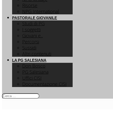
Risorse
NPG International
PASTORALE GIOVANILE
Studi di PG
I soggetti
Giovani e...
Percorsi
Sussidi
Altri contenuti
LA PG SALESIANA
Don Bosco
PG Salesiana
Uffici CISI
Documentazione CISI