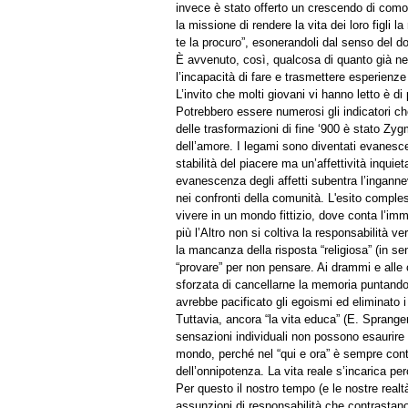
invece è stato offerto un crescendo di comodità
la missione di rendere la vita dei loro figli l
te la procuro”, esonerandoli dal senso del d
È avvenuto, così, qualcosa di quanto già ne
l’incapacità di fare e trasmettere esperienze 
L’invito che molti giovani vi hanno letto è d
Potrebbero essere numerosi gli indicatori ch
delle trasformazioni di fine ‘900 è stato Zy
dell’amore. I legami sono diventati evanesce
stabilità del piacere ma un’affettività inquie
evanescenza degli affetti subentra l’ingannev
nei confronti della comunità. L'esito comple
vivere in un mondo fittizio, dove conta l’im
più l’Altro non si coltiva la responsabilità v
la mancanza della risposta “religiosa” (in se
“provare” per non pensare. Ai drammi e alle c
sforzata di cancellarne la memoria puntando s
avrebbe pacificato gli egoismi ed eliminato i
Tuttavia, ancora “la vita educa” (E. Spranger
sensazioni individuali non possono esaurire i
mondo, perché nel “qui e ora” è sempre cont
dell’onnipotenza. La vita reale s’incarica pe
Per questo il nostro tempo (e le nostre realt
assunzioni di responsabilità che contrastano