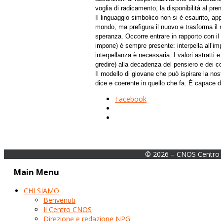
voglia di radicamento, la disponibilità al pre
Il linguaggio simbolico non si è esaurito, ap
mondo, ma prefigura il nuovo e trasforma il r
speranza. Occorre entrare in rapporto con il 
impone) è sempre presente: interpella all’i
interpellanza è necessaria. I valori astratti 
gredire) alla decadenza del pensiero e dei 
Il modello di giovane che può ispirare la no
dice e coerente in quello che fa. È capace d
Facebook
© 2026 – CNOS Centro 
Main Menu
CHI SIAMO
Benvenuti
Il Centro CNOS
Direzione e redazione NPG