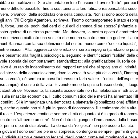
 e di facilitazioni. Si è alimentato in loro l’illusione di avere “tutto”, per poi 
a meno difficile possibile, fino a sostituirsi alla loro fatica e responsabilità sec
overe, privandoli della soddisfazione della conquista. Non si sono accorti dell
gli anni ’70 Giorgio Agamben, scriveva: “l’uomo contemporaneo è stato esprop
è, forse, uno dei pochi dati certi di cui egli disponga di se stesso” (Infanzia e s
i poter godere di un eterno presente. Ma, davvero, la nostra epoca è caratterizz
e descrivono piuttosto una società che non ha saputo e non sa godere. L’autor
gmunt Bauman con la sua definizione del nostro mondo come “società liquida”, 
nti e insicuri. Alla leggerezza delle relazioni senza impegno (la relazione pur
ta e pesante; alla fragilità psicologica, seguono le identificazioni “solide” delle
ole sponda dei comportamenti standardizzati; alla gratificazione illusoria del na
ssivo è un rapido indebolimento dei rapporti umani che si spogliano di intimità
mediatezza della comunicazione, dove la veracità vale più della verità, l’imma
erso la verità, né sembra imporsi l’interesse a farla valere. L’eclissi dell’espe
nso ampio) al senso della vita. È venuto meno lo spazio trascendente, il luogo m
atastrofi del Novecento, la società occidentale non ha rielaborato infatti alcu
ulla rinascita economica. Il culto consumistico delle merci ha alimentato l’ill
 conflitti. Si è immaginata una democrazia planetaria (globalizzazione) affidata
), anche quando non si è più in grado di riconoscerlo. Il sentimento della vita
l reale. L’esperienza contiene sempre di più di quanto si è in grado di rappres
enuto un “altrove e un oltre”. Non è dato disgiungere l’immanenza dalla trasce
rò, prima o poi di dissolverla. La domanda “religiosa” non può essere taciuta.
à giovanili) sono sempre piene di sorprese, contengono sempre i germi di genero
 l’individualismo e generano legami. Negli oratori come nei movimenti e nelle