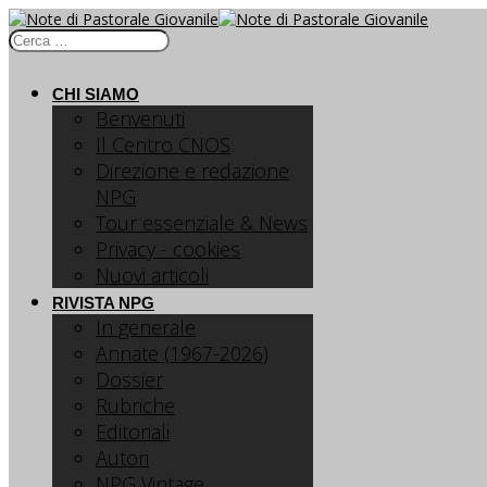
CHI SIAMO
Benvenuti
Il Centro CNOS
Direzione e redazione
NPG
Tour essenziale & News
Privacy - cookies
Nuovi articoli
RIVISTA NPG
In generale
Annate (1967-2026)
Dossier
Rubriche
Editoriali
Autori
NPG Vintage