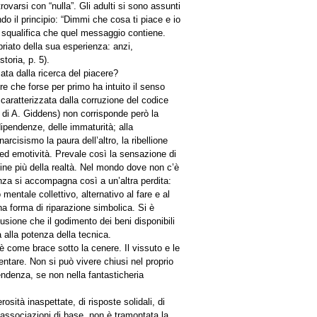
trovarsi con “nulla”. Gli adulti si sono assunti
ondo il principio: “Dimmi che cosa ti piace e io
a squalifica che quel messaggio contiene.
riato della sua esperienza: anzi,
toria, p. 5).
ata dalla ricerca del piacere?
e che forse per primo ha intuito il senso
caratterizzata dalla corruzione del codice
a di A. Giddens) non corrisponde però la
 dipendenze, delle immaturità; alla
rcisismo la paura dell’altro, la ribellione
 ed emotività. Prevale così la sensazione di
gine più della realtà. Nel mondo dove non c’è
rienza si accompagna così a un’altra perdita:
entale collettivo, alternativo al fare e al
na forma di riparazione simbolica. Si è
usione che il godimento dei beni disponibili
 alla potenza della tecnica.
 è come brace sotto la cenere. Il vissuto e le
entare. Non si può vivere chiusi nel proprio
ndenza, se non nella fantasticheria
sità inaspettate, di risposte solidali, di
 associazioni di base, non è tramontata la