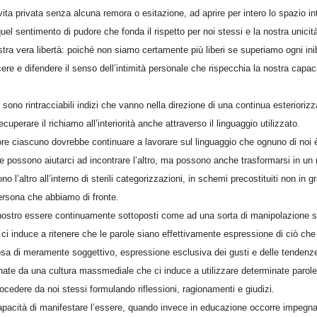
ita privata senza alcuna remora o esitazione, ad aprire per intero lo spazio inte
uel sentimento di pudore che fonda il rispetto per noi stessi e la nostra unicit
stra vera libertà: poiché non siamo certamente più liberi se superiamo ogni ini
ere e difendere il senso dell’intimità personale che rispecchia la nostra capaci
 sono rintracciabili indizi che vanno nella direzione di una continua esteriorizz
uperare il richiamo all’interiorità anche attraverso il linguaggio utilizzato.
e ciascuno dovrebbe continuare a lavorare sul linguaggio che ognuno di noi 
e possono aiutarci ad incontrare l’altro, ma possono anche trasformarsi in un 
o l’altro all’interno di sterili categorizzazioni, in schemi precostituiti non in gra
persona che abbiamo di fronte.
nostro essere continuamente sottoposti come ad una sorta di manipolazione se
 ci induce a ritenere che le parole siano effettivamente espressione di ciò ch
osa di meramente soggettivo, espressione esclusiva dei gusti e delle tendenze
nate da una cultura massmediale che ci induce a utilizzare determinate parole 
rocedere da noi stessi formulando riflessioni, ragionamenti e giudizi.
apacità di manifestare l’essere, quando invece in educazione occorre impegnar