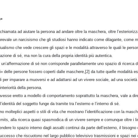
a»
hiamata ad aiutare la persona ad andare oltre la maschera, oltre l’esteriorizza
 prevale un narcisismo che gli studiosi hanno indicato come dilagante, come ma
alismo che vede crescere gli spazi e le modalità attraverso le quali le person
zione di sé, ma non la cura della propria identità più autentica.
 un’affermazione di sé non corrisponde parallelamente uno spazio di ricerca del
» delle persone fossero coperti dalle maschere,[2] da tutte quelle modalità est
i per imparare a muoversi e ad adattarsi ad un vivere sociale, ad una società
’interiorità della persona.
esse eretto a modello di comportamento soprattutto la maschera, vale a dire il 
’identità del soggetto funge da tramite tra l’esterno e l’interno di sé.
o molteplici aspetti o stili di vita che mostrano l’identificazione con la masche
ff limits, alla ricerca quasi spasmodica di un vivere sempre e comunque oltre i lim
fendere lo spazio interno dagli assalti continui da parte dell’esterno, il bisogno 
 successo che riscuotono nel largo pubblico televisivo trasmissioni e spazi nei