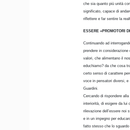
che sia quanto più unità con
significato, capace di andare
riflettere e far sentire la rea
ESSERE «PROMOTORI DI
Continuando ad interrogandoc
prendere in considerazione q
valori, che alimentano il n
educhiamo? da che cosa trag
certo senso di carattere pe
voce in pensatori diversi, e
Guardini.
Cercando di rispondere alla 
interiorità, di esigere da l
rilevazione dell’essere noi s
e in un impegno per educarc
fatto stesso che lo sguardo 