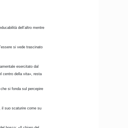
educabilità dell’altro mentre
l’essere si vede trascinato
damentale esercitato dal
l centro della vita», resta
» che si fonda sul percepire
, il suo scaturire come su
del bosco: «Il chiaro del