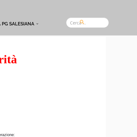
A PG SALESIANA
rità
erazione: