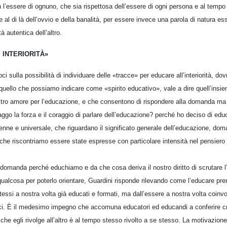
 l’essere di ognuno, che sia rispettosa dell’essere di ogni persona e al tempo 
 al di là dell’ovvio e della banalità, per essere invece una parola di natura ess
ltà autentica dell’altro.
 INTERIORITÀ»
i sulla possibilità di individuare delle «tracce» per educare all’interiorità, d
uello che possiamo indicare come «spirito educativo», vale a dire quell’insiem
ostro amore per l’educazione, e che consentono di rispondere alla domanda m
go la forza e il coraggio di parlare dell’educazione? perché ho deciso di e
renne e universale, che riguardano il significato generale dell’educazione, do
 che riscontriamo essere state espresse con particolare intensità nel pensier
domanda perché educhiamo e da che cosa deriva il nostro diritto di scrutare l
ui qualcosa per poterlo orientare, Guardini risponde rilevando come l’educare pr
tessi a nostra volta già educati e formati, ma dall’essere a nostra volta coinvol
i. È il medesimo impegno che accomuna educatori ed educandi a conferire credi
che egli rivolge all’altro è al tempo stesso rivolto a se stesso. La motivazione