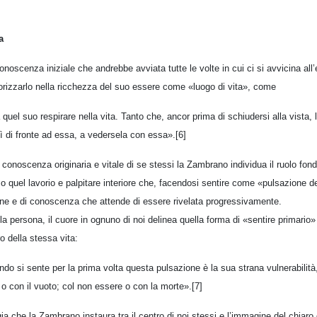
a
conoscenza iniziale che andrebbe avviata tutte le volte in cui ci si avvicina all’
alorizzarlo nella ricchezza del suo essere come «luogo di vita», come
 quel suo respirare nella vita. Tanto che, ancor prima di schiudersi alla vista, 
ì di fronte ad essa, a vedersela con essa».[6]
 conoscenza originaria e vitale di se stessi la Zambrano individua il ruolo fon
so quel lavorio e palpitare interiore che, facendosi sentire come «pulsazione de
ne e di conoscenza che attende di essere rivelata progressivamente.
della persona, il cuore in ognuno di noi delinea quella forma di «sentire primario
o della stessa vita:
do si sente per la prima volta questa pulsazione è la sua strana vulnerabilità
 o con il vuoto; col non essere o con la morte».[7]
ia che la Zambrano instaura tra il centro di noi stessi e l’immagine del chiaro 