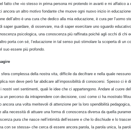
el fatto che «io stesso in prima persona mi protendo in avanti e mi affatico a 
 ancora un altro motivo fondante che muove ogni nuovo inizio in educazione, 
one dell’altro è una cura che dedico alla mia educazione, è cura per l’uomo s
i saper guardare, di osservare, ma di saper esercitare uno sguardo educativo
onoscenza psicologica, una conoscenza più raffinata poiché agli occhi di chi 
’altro porta con sé, l’educazione in tal senso può stimolare la scoperta di un c
 nel suo essere più profondo.
sagire
a sfera complessa della nostra vita, difficile da decifrare e nella quale nessun
plica non deve però far abdicare all’impossibilità di conoscersi. Spesso ci è d
i nostri veri sentimenti, quali le idee che ci appartengono. Andare al cuore de
enta un percorso da intraprendere con decisione, così come ci ha mostrato Moun
 ancora una volta meritevoli di attenzione per la loro spendibilità pedagogica
 alla necessità di attuare una forma di conoscenza diversa da quella puramen
scenza pura che nasce nell’intimità dell’essere e che lo dischiude e lo trasce
ma con se stessa» che cerca di essere ancora parola, la parola unica, la parola 