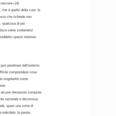
crescere».[4]
che è quello della cura: la
tesso che richiede non
, qualcosa di più
educa viene svelandosi
osiddetto spazio interiore
o può penetrare dall’esterno.
ifficile comprendere cosa
lla singolarità come
ier.
, alcune rilevazioni compiute
te razionale e discorsiva,
nde, quasi una sorta di
indicibile; la parola