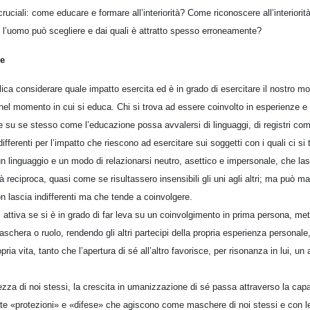
uciali: come educare e formare all’interiorità? Come riconoscere all’interiorità
he l’uomo può scegliere e dai quali è attratto spesso erroneamente?
le
plica considerare quale impatto esercita ed è in grado di esercitare il nostro mo
 nel momento in cui si educa. Chi si trova ad essere coinvolto in esperienze e
 su se stesso come l’educazione possa avvalersi di linguaggi, di registri comu
ifferenti per l’impatto che riescono ad esercitare sui soggetti con i quali ci si 
n linguaggio e un modo di relazionarsi neutro, asettico e impersonale, che lasci
à reciproca, quasi come se risultassero insensibili gli uni agli altri; ma può ma
n lascia indifferenti ma che tende a coinvolgere.
attiva se si è in grado di far leva su un coinvolgimento in prima persona, met
schera o ruolo, rendendo gli altri partecipi della propria esperienza personale, 
ropria vita, tanto che l’apertura di sé all’altro favorisce, per risonanza in lui, 
za di noi stessi, la crescita in umanizzazione di sé passa attraverso la capa
te «protezioni» e «difese» che agiscono come maschere di noi stessi e con l