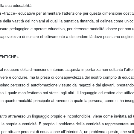
lla sua educabilità;
ili «tracce» educative per alimentare l’attenzione per questa dimensione costit
e della vastità dei richiami ai quali la tematica rimanda, si delinea come un’
ensare pedagogico e operare educativo, per ricercare modalità idonee per non r
sapevolezza di riuscire effettivamente a discendere là dove possiamo cogliere
ENTICHE»
al recupero della dimensione interiore acquista importanza non soltanto l’attenz
ivere e condurre, ma la presa di consapevolezza del nostro compito di educator
desimo percorso di autoformazione vissuto dai ragazzi e dai giovani, prestando
so il quale manifestiamo noi stessi agli altri. Il linguaggio educativo che utili
à in quanto modalità principale attraverso la quale la persona, come ci ha inse
altro attraverso un linguaggio proprio e inconfondibile, viene come invitata ad 
la propria autenticità. È proprio il problema dell’autenticità a rappresentare u
 per attuare percorsi di educazione all’interiorità, un problema questo, che sol