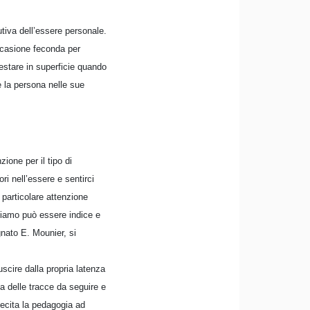
utiva dell’essere personale.
occasione feconda per
estare in superficie quando
 la persona nelle sue
ione per il tipo di
i nell’essere e sentirci
 particolare attenzione
zziamo può essere indice e
gnato E. Mounier, si
uscire dalla propria latenza
na delle tracce da seguire e
lecita la pedagogia ad