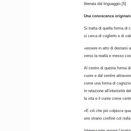
liberata dal linguaggio.[5]
Una conoscenza originari
Si tratta di quella forma di 
si cerca di coglierlo e di v
«essere in atto di destarsi a
verso la realtà e messo cos
Al centro di questa forma di
cuore e dal sentire attraver
come una forma di cognizio
In relazione all’interiorità 
la vita e il cuore come centr
«E ciò che più colpisce quan
uno strano confine col nulla
Interessante appare l’analog