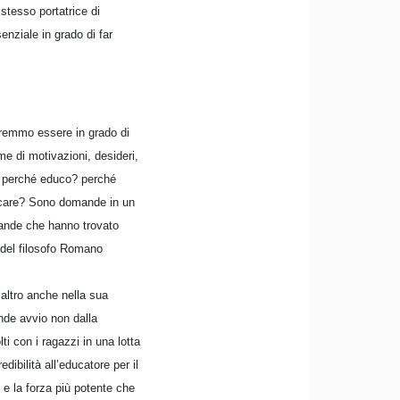
stesso portatrice di
enziale in grado di far
ovremmo essere in grado di
e di motivazioni, desideri,
a perché educo? perché
ducare? Sono domande in un
mande che hanno trovato
o del filosofo Romano
’altro anche nella sua
ende avvio non dalla
ti con i ragazzi in una lotta
bilità all’educatore per il
 e la forza più potente che