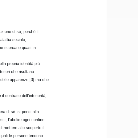
zione di sé, perché il
lattia sociale,
e ricercano quasi in
la propria identità più
eriori che risultano
 delle apparenze,[3] ma che
contrario dell’interiorità,
ra di sé: si pensi alla
iti, l’abolire ogni confine
di mettere allo scoperto il
 quali le persone tendono