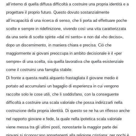
all’interno di quella diffusa difficoltà a costruire una propria identità e a
progettare il proprio futuro. Questo dovuto sostanzialmente
all’incapacità di una ricerca di senso, che li porta ad effettuare poche
scelte e sempre in ridefinizione, vivendo così una vita caratterizzata
da una serie di scelte spinte «dal mi sento» e non dal «ho deciso»,
dopo un discernimento, in maniera chiara e precisa. Ciò che
maggiormente ai giovani preoccupa in ambito decisionale è il «per
sempre» di una scelta, sia quella lavorativa che quella esistenziale
come il costruirsi una famiglia stabile.
Di fronte a questa realtà alquanto frastagliata il giovane medio è
portato ad accumularsi un bagaglio di esperienza in cui vengono
raccolte solo le cose utili, che li soddisfano, con la conseguente
difficoltà a costruire una scala valoriale che possa indirizzarli nella
costruzione della propria identità. Di questo se ne ha un riflesso anche
nel rapporto giovane e fede, la quale nella ipotetica scala valoriale
viene messa tra gli ultimi posti, nonostante la maggior parte dei
giovani si riconoscano appartenenti alla religione cristiana: per pochi è