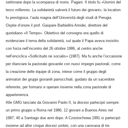
settimane dopo la scomparsa di mons. Pagani. Il titolo fu «Uomini del
terzo millennio. La solidarietà salverà il futuro dei giovani»; la location
fu prestigiosa: l’aula magna dell’Università degli studi di Perugia.
Ospite d’onore il prof. Gaspare Barbiellini Amidei, direttore del
quotidiano «Il Tempo». Obiettivo del convegno era quello di
evidenziare il tema della solidarietà, sul quale il Papa aveva insistito
con forza nell’incontro del 26 ottobre 1986, al centro anche
nell’enciclica «Sollicitudo rei socialis» (1987). Ma fu anche l’occasione
per rilanciare la pastorale giovanile con nuovi impegni pastorali, come
la creazione delle équipe di zona, intese come il gruppo degli
animatori dei gruppi giovanili parrocchiali, guidato da un sacerdote
referente, per formarsi e operare insieme nella zona pastorale di
appartenenza.
Alle GMG lanciate da Giovanni Paolo II, la diocesi partecipò sempre:
un primo gruppo a Roma nel 1986; 12 giovani a Buenos Aires nel
1987; 40 a Santiago due anni dopo. A Czestochowa 1991 si partecipò
insieme ad altre cinque diocesi umbre, con una carovana di tre