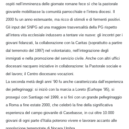
ospiti nell’imminenza delle giornate romane fece sì che la pastorale
giovanile mobilitasse la comunità parrocchiale e l’intera diocesi. Il
2000 fu un anno estenuante, ma ricco di stimoli e di fermenti positivi.
Gli input del SNPG ad una maggiore trasversalità della PG rispetto
all’intera vita ecclesiale indussero a tentare vie nuove: gli incontri per i
giovani fidanzati, la collaborazione con la Caritas (soprattutto a partire
dal terremoto del 1997) nel volontariato, nell’integrazione degli
immigrati e nella promozione del servizio civile. Anche con altri uffici
diocesani nacquero iniziative in collaborazione: la Pastorale sociale e
del lavoro; il Centro diocesano vocazioni.
La seconda metà degli anni ’90 fu anche caratterizzata dall’esperienza
dei pellegrinaggi: si iniziò con la marcia a Loreto (Eurhope ’95), si
proseguì con Santiago nel 1999, e si finì con un grande pellegrinaggio
a Roma a fine estate 2000, che celebrò la fine della significativa
esperienza del campo giovanile di Casebasse, in cui oltre 10.000
giovani di ogni parte d’Italia poterono vivere e lavorare accanto alle
popolazione terremotate di Nocera Umbra.