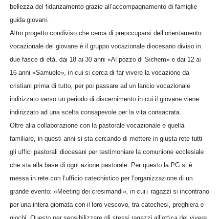
bellezza del fidanzamento grazie all’accompagnamento di famiglie
guida giovani.
Altro progetto condiviso che cerca di preoccuparsi dell’orientamento
vocazionale del giovane è il gruppo vocazionale diocesano diviso in
due fasce di età, dai 18 ai 30 anni «Al pozzo di Sichem» e dai 12 ai
16 anni «Samuele», in cui si cerca di far vivere la vocazione da
cristiani prima di tutto, per poi passare ad un lancio vocazionale
indirizzato verso un periodo di discernimento in cui il giovane viene
indirizzato ad una scelta consapevole per la vita consacrata.
Oltre alla collaborazione con la pastorale vocazionale e quella
familiare, in questi anni si sta cercando di mettere in giusta rete tutti
gli uffici pastorali diocesani per testimoniare la comunione ecclesiale
che sta alla base di ogni azione pastorale. Per questo la PG si è
messa in rete con l’ufficio catechistico per l’organizzazione di un
grande evento: «Meeting dei cresimandi», in cui i ragazzi si incontrano
per una intera giornata con il loro vescovo, tra catechesi, preghiera e
giochi. Questo per sensibilizzare gli stessi ragazzi all’ottica del vivere