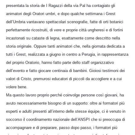
presentata la storia de I Ragazzi della via Pal ha contagiato gli
animatori degli Oratori umbri, e dopo qualche settimana i Grest
dell’Umbria vantavano spettacolari scenografie, fatte di orti botanici
perfettamente ricostruiti, di vere e proprie città ungheresi e di fortini
incastonati su cataste di legna, esattamente come descritto nella
storia originale. Oppure tanti animatori che, nella giornata dedicata a
tutti i Grest, realizzata a giugno in centro a Perugia, in rappresentanza
del proprio Oratorio, hanno fatto parte dello staff organizzativo
dell’evento e fatto giocare centinaia di bambini. Gioiosi testimoni dei
valori di Cristo, premurosi educatori di piccoli da accogliere e a cui
volere bene.
Ma questo lavoro proprio perché coinvolge persone così giovani, ha
avuto necessariamente bisogno di un supporto: oltre ai formatori più
esperti e adulti presenti all’interno delle stesse équipe, ci è venuto in
soccorso il coordinamento nazionale dell’ANSPI che si preoccupa di
accompagnare e di preparare, passo dopo passo, i formatori più