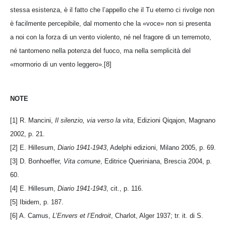
stessa esistenza, è il fatto che l’appello che il Tu eterno ci rivolge non
è facilmente percepibile, dal momento che la «voce» non si presenta
a noi con la forza di un vento violento, né nel fragore di un terremoto,
né tantomeno nella potenza del fuoco, ma nella semplicità del
«mormorio di un vento leggero».[8]
NOTE
[1] R. Mancini,
Il silenzio, via verso la vita
, Edizioni Qiqajon, Magnano
2002, p. 21.
[2] E. Hillesum,
Diario 1941-1943
, Adelphi edizioni, Milano 2005, p. 69.
[3] D. Bonhoeffer,
Vita comune
, Editrice Queriniana, Brescia 2004, p.
60.
[4] E. Hillesum,
Diario 1941-1943
, cit., p. 116.
[5] Ibidem, p. 187.
[6] A. Camus,
L’Envers et l’Endroit
, Charlot, Alger 1937; tr. it. di S.