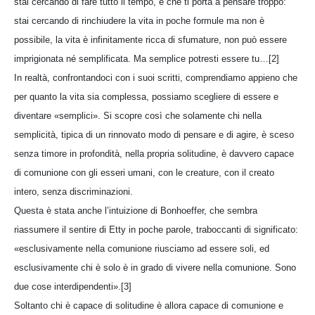
stai cercando di fare tutto il tempo, e che ti porta a pensare troppo:
stai cercando di rinchiudere la vita in poche formule ma non è
possibile, la vita è infinitamente ricca di sfumature, non può essere
imprigionata né semplificata. Ma semplice potresti essere tu…[2]
In realtà, confrontandoci con i suoi scritti, comprendiamo appieno che
per quanto la vita sia complessa, possiamo scegliere di essere e
diventare «semplici». Si scopre così che solamente chi nella
semplicità, tipica di un rinnovato modo di pensare e di agire, è sceso
senza timore in profondità, nella propria solitudine, è davvero capace
di comunione con gli esseri umani, con le creature, con il creato
intero, senza discriminazioni.
Questa è stata anche l’intuizione di Bonhoeffer, che sembra
riassumere il sentire di Etty in poche parole, traboccanti di significato:
«esclusivamente nella comunione riusciamo ad essere soli, ed
esclusivamente chi è solo è in grado di vivere nella comunione. Sono
due cose interdipendenti».[3]
Soltanto chi è capace di solitudine è allora capace di comunione e