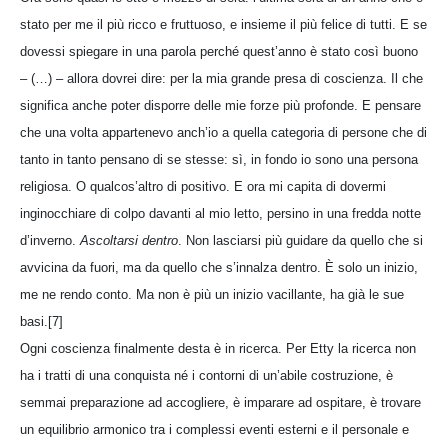
stato per me il più ricco e fruttuoso, e insieme il più felice di tutti. E se
dovessi spiegare in una parola perché quest’anno è stato così buono
– (…) – allora dovrei dire: per la mia grande presa di coscienza. Il che
significa anche poter disporre delle mie forze più profonde. E pensare
che una volta appartenevo anch’io a quella categoria di persone che di
tanto in tanto pensano di se stesse: sì, in fondo io sono una persona
religiosa. O qualcos’altro di positivo. E ora mi capita di dovermi
inginocchiare di colpo davanti al mio letto, persino in una fredda notte
d’inverno.
Ascoltarsi dentro
. Non lasciarsi più guidare da quello che si
avvicina da fuori, ma da quello che s’innalza dentro. È solo un inizio,
me ne rendo conto. Ma non è più un inizio vacillante, ha già le sue
basi.[7]
Ogni coscienza finalmente desta è in ricerca. Per Etty la ricerca non
ha i tratti di una conquista né i contorni di un’abile costruzione, è
semmai preparazione ad accogliere, è imparare ad ospitare, è trovare
un equilibrio armonico tra i complessi eventi esterni e il personale e