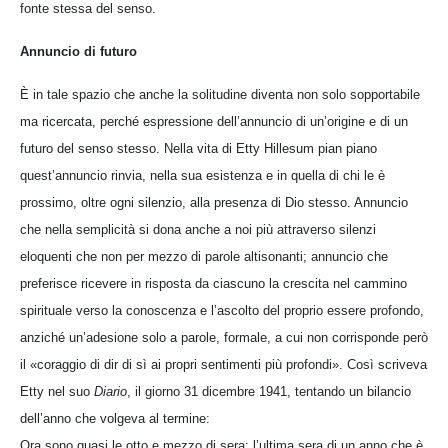
fonte stessa del senso.
Annuncio di futuro
È in tale spazio che anche la solitudine diventa non solo sopportabile
ma ricercata, perché espressione dell’annuncio di un’origine e di un
futuro del senso stesso. Nella vita di Etty Hillesum pian piano
quest’annuncio rinvia, nella sua esistenza e in quella di chi le è
prossimo, oltre ogni silenzio, alla presenza di Dio stesso. Annuncio
che nella semplicità si dona anche a noi più attraverso silenzi
eloquenti che non per mezzo di parole altisonanti; annuncio che
preferisce ricevere in risposta da ciascuno la crescita nel cammino
spirituale verso la conoscenza e l’ascolto del proprio essere profondo,
anziché un’adesione solo a parole, formale, a cui non corrisponde però
il «coraggio di dir di sì ai propri sentimenti più profondi». Così scriveva
Etty nel suo
Diario
, il giorno 31 dicembre 1941, tentando un bilancio
dell’anno che volgeva al termine:
Ora sono quasi le otto e mezzo di sera: l’ultima sera di un anno che è