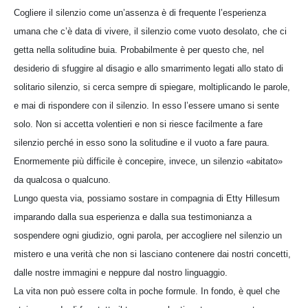
Cogliere il silenzio come un’assenza è di frequente l’esperienza
umana che c’è data di vivere, il silenzio come vuoto desolato, che ci
getta nella solitudine buia. Probabilmente è per questo che, nel
desiderio di sfuggire al disagio e allo smarrimento legati allo stato di
solitario silenzio, si cerca sempre di spiegare, moltiplicando le parole,
e mai di rispondere con il silenzio. In esso l’essere umano si sente
solo. Non si accetta volentieri e non si riesce facilmente a fare
silenzio perché in esso sono la solitudine e il vuoto a fare paura.
Enormemente più difficile è concepire, invece, un silenzio «abitato»
da qualcosa o qualcuno.
Lungo questa via, possiamo sostare in compagnia di Etty Hillesum
imparando dalla sua esperienza e dalla sua testimonianza a
sospendere ogni giudizio, ogni parola, per accogliere nel silenzio un
mistero e una verità che non si lasciano contenere dai nostri concetti,
dalle nostre immagini e neppure dal nostro linguaggio.
La vita non può essere colta in poche formule. In fondo, è quel che