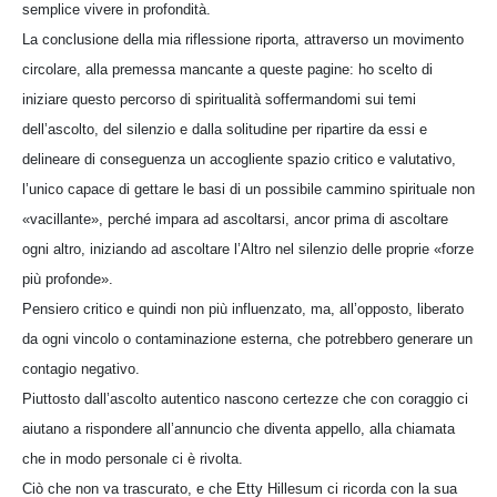
semplice vivere in profondità.
La conclusione della mia riflessione riporta, attraverso un movimento
circolare, alla premessa mancante a queste pagine: ho scelto di
iniziare questo percorso di spiritualità soffermandomi sui temi
dell’ascolto, del silenzio e dalla solitudine per ripartire da essi e
delineare di conseguenza un accogliente spazio critico e valutativo,
l’unico capace di gettare le basi di un possibile cammino spirituale non
«vacillante», perché impara ad ascoltarsi, ancor prima di ascoltare
ogni altro, iniziando ad ascoltare l’Altro nel silenzio delle proprie «forze
più profonde».
Pensiero critico e quindi non più influenzato, ma, all’opposto, liberato
da ogni vincolo o contaminazione esterna, che potrebbero generare un
contagio negativo.
Piuttosto dall’ascolto autentico nascono certezze che con coraggio ci
aiutano a rispondere all’annuncio che diventa appello, alla chiamata
che in modo personale ci è rivolta.
Ciò che non va trascurato, e che Etty Hillesum ci ricorda con la sua