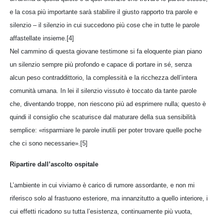
e la cosa più importante sarà stabilire il giusto rapporto tra parole e
silenzio – il silenzio in cui succedono più cose che in tutte le parole
affastellate insieme.[4]
Nel cammino di questa giovane testimone si fa eloquente pian piano
un silenzio sempre più profondo e capace di portare in sé, senza
alcun peso contraddittorio, la complessità e la ricchezza dell’intera
comunità umana. In lei il silenzio vissuto è toccato da tante parole
che, diventando troppe, non riescono più ad esprimere nulla; questo è
quindi il consiglio che scaturisce dal maturare della sua sensibilità
semplice: «risparmiare le parole inutili per poter trovare quelle poche
che ci sono necessarie».[5]
Ripartire dall’ascolto ospitale
L’ambiente in cui viviamo è carico di rumore assordante, e non mi
riferisco solo al frastuono esteriore, ma innanzitutto a quello interiore, i
cui effetti ricadono su tutta l’esistenza, continuamente più vuota,