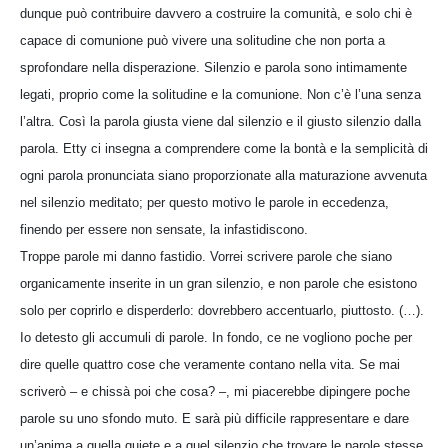
dunque può contribuire davvero a costruire la comunità, e solo chi è
capace di comunione può vivere una solitudine che non porta a
sprofondare nella disperazione. Silenzio e parola sono intimamente
legati, proprio come la solitudine e la comunione. Non c’è l’una senza
l’altra. Così la parola giusta viene dal silenzio e il giusto silenzio dalla
parola. Etty ci insegna a comprendere come la bontà e la semplicità di
ogni parola pronunciata siano proporzionate alla maturazione avvenuta
nel silenzio meditato; per questo motivo le parole in eccedenza,
finendo per essere non sensate, la infastidiscono.
Troppe parole mi danno fastidio. Vorrei scrivere parole che siano
organicamente inserite in un gran silenzio, e non parole che esistono
solo per coprirlo e disperderlo: dovrebbero accentuarlo, piuttosto. (…).
Io detesto gli accumuli di parole. In fondo, ce ne vogliono poche per
dire quelle quattro cose che veramente contano nella vita. Se mai
scriverò – e chissà poi che cosa? –, mi piacerebbe dipingere poche
parole su uno sfondo muto. E sarà più difficile rappresentare e dare
un’anima a quella quiete e a quel silenzio che trovare le parole stesse,