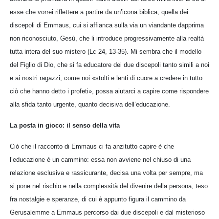
esse che vorrei riflettere a partire da un’icona biblica, quella dei
discepoli di Emmaus, cui si affianca sulla via un viandante dapprima
non riconosciuto, Gesù, che li introduce progressivamente alla realtà
tutta intera del suo mistero (Lc 24, 13-35). Mi sembra che il modello
del Figlio di Dio, che si fa educatore dei due discepoli tanto simili a noi
e ai nostri ragazzi, come noi «stolti e lenti di cuore a credere in tutto
ciò che hanno detto i profeti», possa aiutarci a capire come rispondere
alla sfida tanto urgente, quanto decisiva dell’educazione.
La posta in gioco: il senso della vita
Ciò che il racconto di Emmaus ci fa anzitutto capire è che
l’educazione è un cammino: essa non avviene nel chiuso di una
relazione esclusiva e rassicurante, decisa una volta per sempre, ma
si pone nel rischio e nella complessità del divenire della persona, teso
fra nostalgie e speranze, di cui è appunto figura il cammino da
Gerusalemme a Emmaus percorso dai due discepoli e dal misterioso