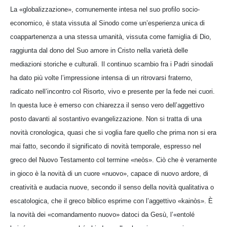
La «globalizzazione», comunemente intesa nel suo profilo socio-
economico, è stata vissuta al Sinodo come un’esperienza unica di
coappartenenza a una stessa umanità, vissuta come famiglia di Dio,
raggiunta dal dono del Suo amore in Cristo nella varietà delle
mediazioni storiche e culturali. Il continuo scambio fra i Padri sinodali
ha dato più volte l’impressione intensa di un ritrovarsi fraterno,
radicato nell’incontro col Risorto, vivo e presente per la fede nei cuori.
In questa luce è emerso con chiarezza il senso vero dell’aggettivo
posto davanti al sostantivo evangelizzazione. Non si tratta di una
novità cronologica, quasi che si voglia fare quello che prima non si era
mai fatto, secondo il significato di novità temporale, espresso nel
greco del Nuovo Testamento col termine «neòs». Ciò che è veramente
in gioco è la novità di un cuore «nuovo», capace di nuovo ardore, di
creatività e audacia nuove, secondo il senso della novità qualitativa o
escatologica, che il greco biblico esprime con l’aggettivo «kainòs». È
la novità dei «comandamento nuovo» datoci da Gesù, l’«entolé