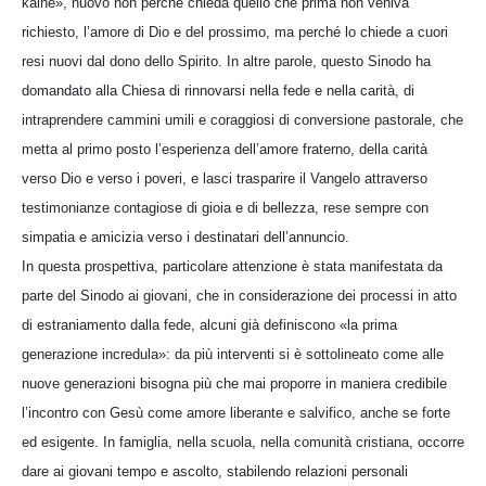
kainé», nuovo non perché chieda quello che prima non veniva
richiesto, l’amore di Dio e del prossimo, ma perché lo chiede a cuori
resi nuovi dal dono dello Spirito. In altre parole, questo Sinodo ha
domandato alla Chiesa di rinnovarsi nella fede e nella carità, di
intraprendere cammini umili e coraggiosi di conversione pastorale, che
metta al primo posto l’esperienza dell’amore fraterno, della carità
verso Dio e verso i poveri, e lasci trasparire il Vangelo attraverso
testimonianze contagiose di gioia e di bellezza, rese sempre con
simpatia e amicizia verso i destinatari dell’annuncio.
In questa prospettiva, particolare attenzione è stata manifestata da
parte del Sinodo ai giovani, che in considerazione dei processi in atto
di estraniamento dalla fede, alcuni già definiscono «la prima
generazione incredula»: da più interventi si è sottolineato come alle
nuove generazioni bisogna più che mai proporre in maniera credibile
l’incontro con Gesù come amore liberante e salvifico, anche se forte
ed esigente. In famiglia, nella scuola, nella comunità cristiana, occorre
dare ai giovani tempo e ascolto, stabilendo relazioni personali