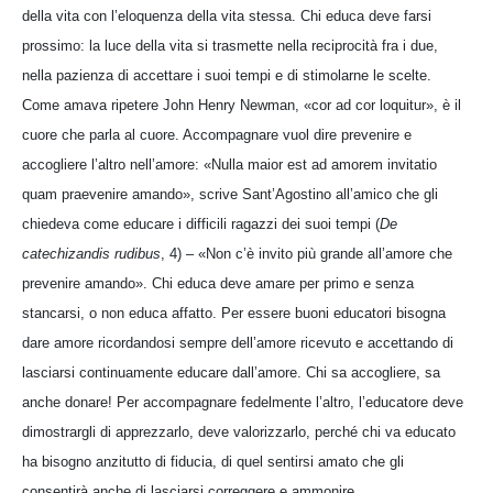
della vita con l’eloquenza della vita stessa. Chi educa deve farsi
prossimo: la luce della vita si trasmette nella reciprocità fra i due,
nella pazienza di accettare i suoi tempi e di stimolarne le scelte.
Come amava ripetere John Henry Newman, «cor ad cor loquitur», è il
cuore che parla al cuore. Accompagnare vuol dire prevenire e
accogliere l’altro nell’amore: «Nulla maior est ad amorem invitatio
quam praevenire amando», scrive Sant’Agostino all’amico che gli
chiedeva come educare i difficili ragazzi dei suoi tempi (
De
catechizandis rudibus
, 4) – «Non c’è invito più grande all’amore che
prevenire amando». Chi educa deve amare per primo e senza
stancarsi, o non educa affatto. Per essere buoni educatori bisogna
dare amore ricordandosi sempre dell’amore ricevuto e accettando di
lasciarsi continuamente educare dall’amore. Chi sa accogliere, sa
anche donare! Per accompagnare fedelmente l’altro, l’educatore deve
dimostrargli di apprezzarlo, deve valorizzarlo, perché chi va educato
ha bisogno anzitutto di fiducia, di quel sentirsi amato che gli
consentirà anche di lasciarsi correggere e ammonire.