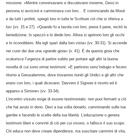
missione: «Mentre conversavano e discutevano insieme, Gesù in
persona si avvicinò e camminava con loro… E cominciando da Mosè
e da tutti i profeti, spiegò loro in tutte le Scritture ciò che si riferiva a
lui» (vv. 15 e 27). «Quando fu a tavola con loro, prese il pane, recitò la
benedizione, lo spezzò e lo diede loro. Allora si aprirono loro gli occhi
e lo riconobbero. Ma egli sparì dalla loro vista» (vv. 30-31). Si accende
nei cuori dei due una «grande gioia» (v. 41). È da questa gioia che
scaturisce l’urgenza di partire subito per portare agli altri la buona
novella di cui sono ormai testimoni: «E partirono senz’indugio e fecero
ritorno a Gerusalemme, dove trovarono riuniti gli Undici e gli altri che
erano con loro, i quali dicevano: Davvero il Signore è risorto ed è
apparso a Simone» (vv. 33-34).
L’incontro vissuto esige di essere testimoniato: non puoi fermarti a ciò
che hai avuto in dono. Devi a tua volta donarlo, camminando sulle tue
gambe e facendo le scelte della tua libertà. L’educazione o genera
testimoni liberi e convinti di ciò per cui vivono, o fallisce il suo scopo.
Chi educa non deve creare dipendenze, ma suscitare cammini di vita,