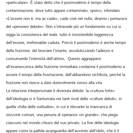
«particulare». È stato detto che il postmoderno è tempo della
contaminazione, dove tutto appare contaminato, sporco, infondato.
«L’essere non è, ma ac-cade», cade cioè nel nulla, diranno i portavoce
del «pensiero debole». Non s’intravede più un fondamento su cui si
regga la consistenza del reale: tutto è insostenibile leggerezza
dell’essere, irrefrenabile caduta. Perciò il postmoderno è anche tempo
della fruizione, del bruciare l’istante, assolutizzando l’adesso e
consumando l’intensità dell’attimo,. Questo aggrapparsi
all’evanescenza della fruizione immediata condanna il postmoderno a
essere il tempo della frustrazione, dell’abbandono nichilista, perché la
fruizione non riesce a dare durevolmente senso alla vita.
La relazione interpersonale è divenuta debole: la «cultura forte»
dell’ideologia si è frantumata nei tanti rivoli delle «culture deboli», in
quella «folla delle solitudini», in cui è rilevante la mancanza di
orizzonti comuni, una penuria di speranze «in grande», che piega
ciascuno nel mondo chiuso del suo privato. La fine delle ideologie
appare come la pallida avanguardia dell’avvento dell’idolo, che è il