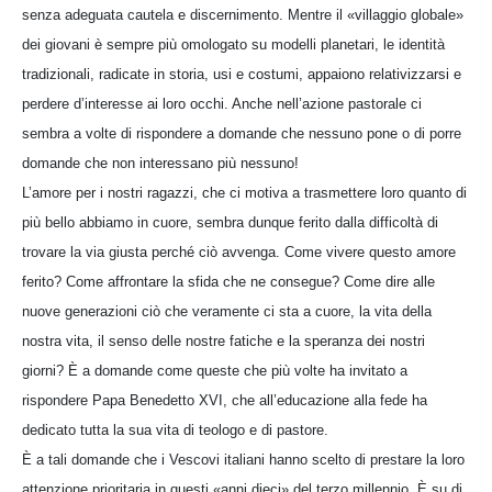
senza adeguata cautela e discernimento. Mentre il «villaggio globale»
dei giovani è sempre più omologato su modelli planetari, le identità
tradizionali, radicate in storia, usi e costumi, appaiono relativizzarsi e
perdere d’interesse ai loro occhi. Anche nell’azione pastorale ci
sembra a volte di rispondere a domande che nessuno pone o di porre
domande che non interessano più nessuno!
L’amore per i nostri ragazzi, che ci motiva a trasmettere loro quanto di
più bello abbiamo in cuore, sembra dunque ferito dalla difficoltà di
trovare la via giusta perché ciò avvenga. Come vivere questo amore
ferito? Come affrontare la sfida che ne consegue? Come dire alle
nuove generazioni ciò che veramente ci sta a cuore, la vita della
nostra vita, il senso delle nostre fatiche e la speranza dei nostri
giorni? È a domande come queste che più volte ha invitato a
rispondere Papa Benedetto XVI, che all’educazione alla fede ha
dedicato tutta la sua vita di teologo e di pastore.
È a tali domande che i Vescovi italiani hanno scelto di prestare la loro
attenzione prioritaria in questi «anni dieci» del terzo millennio. È su di