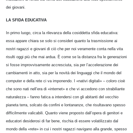
dei giovani.
LA SFIDA EDUCATIVA
In primo luogo, circa la rilevanza della cosiddetta sfida educativa:
essa appare chiara se solo si consideri quanto la trasmissione ai
nostri ragazzi e giovani di ciò che per noi veramente conta nella vita
risulti oggi più che mai ardua. È come se la distanza fra le generazioni
si fosse improvvisamente accresciuta, sia per l’accelerazione dei
cambiamenti in atto, sia per la novità dei linguaggi che il mondo del
computer e della rete ci va imponendo. I «nativi digitali» – coloro cioè
che sono nati nell’era di «internet» e che vi accedono con strabiliante
naturalezza – fanno fatica a intendersi con gli abitanti del vecchio
pianeta terra, solcato da confini e lontananze, che risultavano spesso
difficilmente valicabili. Quanto viene proposto dall’opera di genitori e
educatori desiderosi di far bene, rischia di essere volatilizzato dal
mondo della «rete» in cui i nostri ragazzi navigano alla grande, spesso