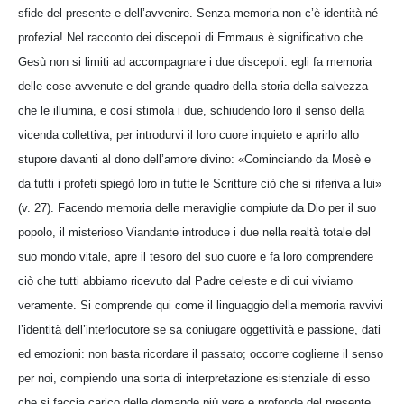
sfide del presente e dell’avvenire. Senza memoria non c’è identità né
profezia! Nel racconto dei discepoli di Emmaus è significativo che
Gesù non si limiti ad accompagnare i due discepoli: egli fa memoria
delle cose avvenute e del grande quadro della storia della salvezza
che le illumina, e così stimola i due, schiudendo loro il senso della
vicenda collettiva, per introdurvi il loro cuore inquieto e aprirlo allo
stupore davanti al dono dell’amore divino: «Cominciando da Mosè e
da tutti i profeti spiegò loro in tutte le Scritture ciò che si riferiva a lui»
(v. 27). Facendo memoria delle meraviglie compiute da Dio per il suo
popolo, il misterioso Viandante introduce i due nella realtà totale del
suo mondo vitale, apre il tesoro del suo cuore e fa loro comprendere
ciò che tutti abbiamo ricevuto dal Padre celeste e di cui viviamo
veramente. Si comprende qui come il linguaggio della memoria ravvivi
l’identità dell’interlocutore se sa coniugare oggettività e passione, dati
ed emozioni: non basta ricordare il passato; occorre coglierne il senso
per noi, compiendo una sorta di interpretazione esistenziale di esso
che si faccia carico delle domande più vere e profonde del presente.