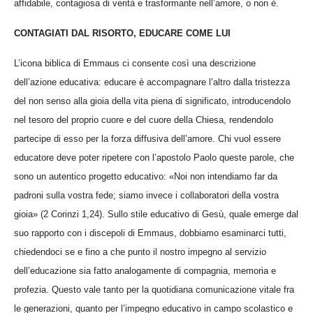
affidabile, contagiosa di verità e trasformante nell’amore, o non è.
CONTAGIATI DAL RISORTO, EDUCARE COME LUI
L’icona biblica di Emmaus ci consente così una descrizione
dell’azione educativa: educare è accompagnare l’altro dalla tristezza
del non senso alla gioia della vita piena di significato, introducendolo
nel tesoro del proprio cuore e del cuore della Chiesa, rendendolo
partecipe di esso per la forza diffusiva dell’amore. Chi vuol essere
educatore deve poter ripetere con l’apostolo Paolo queste parole, che
sono un autentico progetto educativo: «Noi non intendiamo far da
padroni sulla vostra fede; siamo invece i collaboratori della vostra
gioia» (2 Corinzi 1,24). Sullo stile educativo di Gesù, quale emerge dal
suo rapporto con i discepoli di Emmaus, dobbiamo esaminarci tutti,
chiedendoci se e fino a che punto il nostro impegno al servizio
dell’educazione sia fatto analogamente di compagnia, memoria e
profezia. Questo vale tanto per la quotidiana comunicazione vitale fra
le generazioni, quanto per l’impegno educativo in campo scolastico e