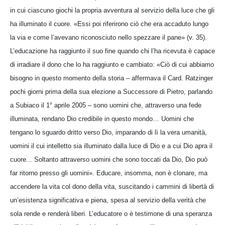
in cui ciascuno giochi la propria avventura al servizio della luce che gli
ha illuminato il cuore. «Essi poi riferirono ciò che era accaduto lungo
la via e come l’avevano riconosciuto nello spezzare il pane» (v. 35).
L’edu­ca­zione ha raggiunto il suo fine quando chi l’ha ricevuta è capace
di irradiare il dono che lo ha raggiunto e cambiato: «Ciò di cui abbiamo
bisogno in questo momento della storia – affermava il Card. Ratzinger
pochi giorni prima della sua elezione a Successore di Pietro, parlando
a Subiaco il 1° aprile 2005 – sono uomini che, attraverso una fede
illuminata, rendano Dio credibile in questo mondo… Uomini che
tengano lo sguardo dritto verso Dio, imparando di lì la vera umanità,
uomini il cui intelletto sia illuminato dalla luce di Dio e a cui Dio apra il
cuore... Soltanto attraverso uomini che sono toccati da Dio, Dio può
far ritorno presso gli uomini». Educare, insomma, non è clonare, ma
accendere la vita col dono della vita, suscitando i cammini di libertà di
un’esistenza significativa e piena, spesa al servizio della verità che
sola rende e renderà liberi. L’educatore o è testimone di una speranza