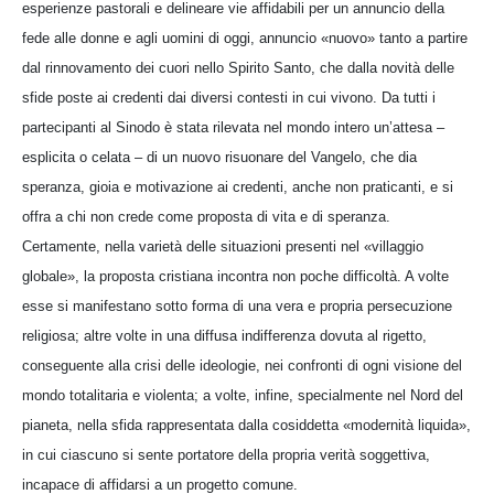
esperienze pastorali e delineare vie affidabili per un annuncio della
fede alle donne e agli uomini di oggi, annuncio «nuovo» tanto a partire
dal rinnovamento dei cuori nello Spirito Santo, che dalla novità delle
sfide poste ai credenti dai diversi contesti in cui vivono. Da tutti i
partecipanti al Sinodo è stata rilevata nel mondo intero un’attesa –
esplicita o celata – di un nuovo risuonare del Vangelo, che dia
speranza, gioia e motivazione ai credenti, anche non praticanti, e si
offra a chi non crede come proposta di vita e di speranza.
Certamente, nella varietà delle situazioni presenti nel «villaggio
globale», la proposta cristiana incontra non poche difficoltà. A volte
esse si manifestano sotto forma di una vera e propria persecuzione
religiosa; altre volte in una diffusa indifferenza dovuta al rigetto,
conseguente alla crisi delle ideologie, nei confronti di ogni visione del
mondo totalitaria e violenta; a volte, infine, specialmente nel Nord del
pianeta, nella sfida rappresentata dalla cosiddetta «modernità liquida»,
in cui ciascuno si sente portatore della propria verità soggettiva,
incapace di affidarsi a un progetto comune.