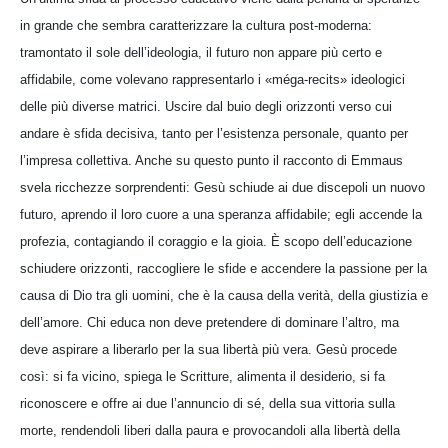
in grande che sembra caratterizzare la cultura post-moderna:
tramontato il sole dell’ideologia, il futuro non appare più certo e
affidabile, come volevano rappresentarlo i «méga-recits» ideologici
delle più diverse matrici. Uscire dal buio degli orizzonti verso cui
andare è sfida decisiva, tanto per l’esistenza personale, quanto per
l’impresa collettiva. Anche su questo punto il racconto di Emmaus
svela ricchezze sorprendenti: Gesù schiude ai due discepoli un nuovo
futuro, aprendo il loro cuore a una speranza affidabile; egli accende la
profezia, contagiando il coraggio e la gioia. È scopo dell’educazione
schiudere orizzonti, raccogliere le sfide e accendere la passione per la
causa di Dio tra gli uomini, che è la causa della verità, della giustizia e
dell’amore. Chi educa non deve pretendere di dominare l’altro, ma
deve aspirare a liberarlo per la sua libertà più vera. Gesù procede
così: si fa vicino, spiega le Scritture, alimenta il desiderio, si fa
riconoscere e offre ai due l’annuncio di sé, della sua vittoria sulla
morte, rendendoli liberi dalla paura e provocandoli alla libertà della