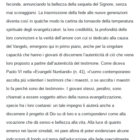
feconde, annunciando la bellezza della sequela del Signore, senza
mai scoraggiarsi. La trasmissione della fede alle nuove generazioni
diventa così in qualche modo la cartina da tornasole della temperatura
spirituale degli evangelizzatori: la loro credibilità, la profondità delle
loro convinzioni e la verità dell’amore con cui si dedicato alla causa
del Vangelo, emergono qui in primo piano, anche per la singolare
capacità che hanno i giovani di discernere l’autenticità di ciò che viene
loro proposto a partire dall’autenticità del testimone. Come diceva
Paolo VI nella «Evangelii Nuntiandi» (n. 41), «l’uomo contemporaneo
ascolta più volentieri i testimoni che i maestri, o se ascolta i maestri
lo fa perché sono dei testimoni». I giovani stessi, peraltro, sono
chiamati a essere soggetto attivo della nuova evangelizzazione,
specie fra i loro coetanei: un tale impegno li aiuterà anche a
discernere il progetto di Dio su di loro e a corrispondervi come alla
vocazione che dà senso e bellezza alla vita. Alla luce di quanto
emerso nei lavori sinodali, mi pare allora di poter evidenziare alcune
indicazioni di fondo sul tema dell’educazione alla fede specialmente