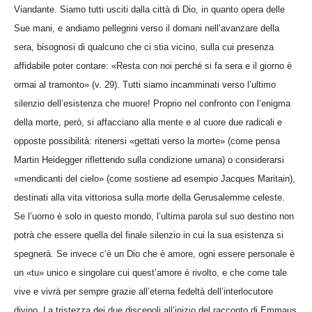
Viandante. Siamo tutti usciti dalla città di Dio, in quanto opera delle
Sue mani, e andiamo pellegrini verso il domani nell’avanzare della
sera, bisognosi di qualcuno che ci stia vicino, sulla cui presenza
affidabile poter contare: «Resta con noi perché si fa sera e il giorno è
ormai al tramonto» (v. 29). Tutti siamo incamminati verso l’ultimo
silenzio dell’esistenza che muore! Proprio nel confronto con l’enigma
della morte, però, si affacciano alla mente e al cuore due radicali e
opposte possibilità: ritenersi «gettati verso la morte» (come pensa
Martin Heidegger riflettendo sulla condizione umana) o considerarsi
«mendicanti del cielo» (come sostiene ad esempio Jacques Maritain),
destinati alla vita vittoriosa sulla morte della Gerusalemme celeste.
Se l’uomo è solo in questo mondo, l’ultima parola sul suo destino non
potrà che essere quella del finale silenzio in cui la sua esistenza si
spegnerà. Se invece c’è un Dio che è amore, ogni essere personale è
un «tu» unico e singolare cui quest’amore è rivolto, e che come tale
vive e vivrà per sempre grazie all’eterna fedeltà dell’interlocutore
divino. La tristezza dei due discepoli all’inizio del racconto di Emmaus