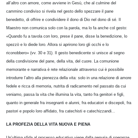
all’altro con amore, come avviene in Gesù, che al culmine del
cammino condiviso si rivela nel gesto dello spezzare il pane
benedetto, di offrire e condividere il dono di Dio nel dono di sé. Il
Maestro non comunica solo con la parola, ma lo fa anche col gesto:
«Quando fu a tavola con loro, prese il pane, disse la benedizione, lo
spezzò e lo diede loro. Allora si aprirono loro gli occhi e lo
riconobbero» (vv. 30 e 31). Il gesto benedicente si unisce al segno
della condivisione del pane, della vita, del cuore. La comunione
memorante e narrativa è rete relazionale attraverso cui è possibile
introdurre l’altro alla pienezza della vita: solo in una relazione di amore
fedele e ricca di memoria, nutrita di radicamento nel passato da cui
veniamo, passa la vita che illumina la vita, tanto fra genitori e figli,
quanto in generale fra insegnanti e alunni, fra educatori e discepoli, fra
pastori e popolo loro affidato, fra catechisti e catechizzandi...
LA PROFEZIA DELLA VITA NUOVA E PIENA
Un’ultima sfida al processo educativo viene dalla penuria di speranze