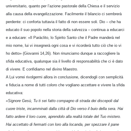
universitario, quanto per l’azione pastorale della Chiesa e il servizio
alla causa della evangelizzazione. Facilmente il bilancio ci sembrerà
perdente: ci conforta tuttavia il fatto di non essere soli. Dio – che ha
educato il suo popolo nella storia della salvezza – continua a educarci
e a educare: «Il Paràclito, lo Spirito Santo che il Padre manderà nel
mio nome, lui vi insegnerà ogni cosa e vi ricorderà tutto ciò che io vi
ho detto» (Giovanni 14,26). Non rinunciamo dunque a raccogliere la
sfida educativa, qualunque sia il livello di responsabilità che ci è dato
di vivere. E confidiamo nel divino Maestro.
A Lui vorrei rivolgermi allora in conclusione, dicendogli con semplicità
e fiducia a nome di tutti coloro che vogliano accettare e vivere la sfida
educativa:
«Signore Gesù, Tu ti sei fatto compagno di strada dei discepoli dal
cuore triste, incamminati dalla città di Dio verso il buio della sera. Hai
fatto ardere il loro cuore, aprendolo alla realtà totale del Tuo mistero.
Hai accettato di fermarti con loro alla locanda, per spezzare il pane