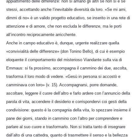
appiattimento delle differenze: non si amano gli altri se non si è se
stessi, accettando anche l’inevitabile diversità da loro. «Se mi ami,
dimmi di no» è un valido progetto educativo, se inserito in una rete di
attenzione e di amore, che non escluda le differenze, ma le porti
all’incontro reciprocamente arricchente.
Anche in campo educativo è, dunque, urgente realizzare quella
«convivialità delle differenze» (don Tonino Bello), di cui è esempio
eloquente il comportamento del misterioso Viandante sulla via di
Emmaus: si fa prossimo, accompagna il cammino dei due, ascolta,
trasforma il loro modo di vedere. «Gesù in persona si accostò e
camminava con loro» (v. 15). Accompagnarsi, porre domande,
ascoltare, leggere il cuore dell’altro e farlo ardere con l’annuncio della
parola di vita, accendere il desiderio e corrispondervi coi gesti della
condivisione: questo è la compagnia della vita, lo spezzare insieme il
pane dei giorni, stando in cammino con l’altro per comprendere e
parlare al suo cuore e trasformarlo. Non si tratta tanto di insegnare
dall’alto di una cattedra, quanto di trasmettere il senso e la bellezza