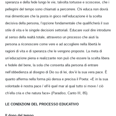
speranza e della fede lungo le vie, talvolta tortuose e scoscese, che i
pellegrini del tempo sono chiamati a percorrere. Chi educa non dovrà
mai dimenticare che la posta in gioco nell’educazione è la scelta
decisiva della persona, l’opzione fondamentale che qualificherà il suo
stile di vita e le singole decisioni settoriali. Educare vuol dire introdurre
al senso della realtà totale, attraverso un processo che aiuti la
persona a riconoscere come vere e ad accogliere nella libertà le
ragioni di vita e di speranza che le vengono proposte. La meta di
un’educazione piena e realizzante non può che essere la scelta libera
e fedele del bene, la sola che consenta alla persona di entrare
nell’obbedienza al disegno di Dio su di lei, dov’è la sua vera pace. È
quanto afferma nella forma più densa e precisa il Poeta: «E in la sua
volontade è nostra pace / ell’è quel mar al qual tutto si move / ciò
ch’ella cria e che natura face» (
Paradiso
, Canto III, 85).
LE CONDIZIONI DEL PROCESSO EDUCATIVO
Il dono del tempo