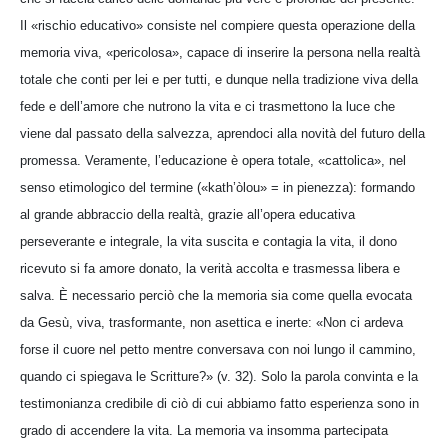
Il «rischio educativo» consiste nel compiere questa operazione della
memoria viva, «pericolosa», capace di inserire la persona nella realtà
totale che conti per lei e per tutti, e dunque nella tradizione viva della
fede e dell’amore che nutrono la vita e ci trasmettono la luce che
viene dal passato della salvezza, aprendoci alla novità del futuro della
promessa. Veramente, l’educazione è opera totale, «cattolica», nel
senso etimologico del termine («kath’òlou» = in pienezza): formando
al grande abbraccio della realtà, grazie all’opera educativa
perseverante e integrale, la vita suscita e contagia la vita, il dono
ricevuto si fa amore donato, la verità accolta e trasmessa libera e
salva. È necessario perciò che la memoria sia come quella evocata
da Gesù, viva, trasformante, non asettica e inerte: «Non ci ardeva
forse il cuore nel petto mentre conversava con noi lungo il cammino,
quando ci spiegava le Scritture?» (v. 32). Solo la parola convinta e la
testimonianza credibile di ciò di cui abbiamo fatto esperienza sono in
grado di accendere la vita. La memoria va insomma partecipata