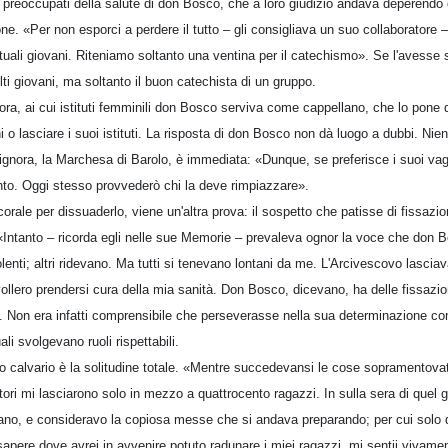
ci preoccupati della salute di don Bosco, che a loro giudizio andava deperen
one. «Per non esporci a perdere il tutto – gli consigliava un suo collaboratore
ttuali giovani. Riteniamo soltanto una ventina per il catechismo». Se l'avesse
lti giovani, ma soltanto il buon catechista di un gruppo.
nora, ai cui istituti femminili don Bosco serviva come cappellano, che lo pone 
ni o lasciare i suoi istituti. La risposta di don Bosco non dà luogo a dubbi. Nien
ignora, la Marchesa di Barolo, è immediata: «Dunque, se preferisce i suoi vagab
o. Oggi stesso provvederò chi la deve rimpiazzare».
orale per dissuaderlo, viene un'altra prova: il sospetto che patisse di fissazi
«Intanto – ricorda egli nelle sue Memorie – prevaleva ognor la voce che don 
enti; altri ridevano. Ma tutti si tenevano lontani da me. L'Arcivescovo lasciav
vollero prendersi cura della mia sanità. Don Bosco, dicevano, ha delle fissazi
. Non era infatti comprensibile che perseverasse nella sua determinazione cont
li svolgevano ruoli rispettabili.
to calvario è la solitudine totale. «Mentre succedevansi le cose sopramentovat
tori mi lasciarono solo in mezzo a quattrocento ragazzi. In sulla sera di quel gi
vano, e consideravo la copiosa messe che si andava preparando; per cui solo di 
apere dove avrei in avvenire potuto radunare i miei ragazzi, mi sentii vivam