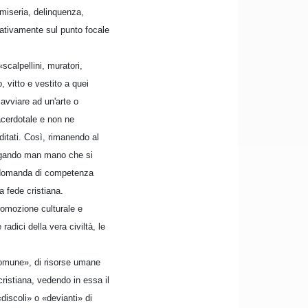
i miseria, delinquenza,
rativamente sul punto focale
scalpellini, muratori,
, vitto e vestito a quei
 avviare ad un'arte o
acerdotale e non ne
ditati. Così, rimanendo al
largando man mano che si
la domanda di competenza
a fede cristiana.
promozione culturale e
adici della vera civiltà, le
comune», di risorse umane
ristiana, vedendo in essa il
discoli» o «devianti» di