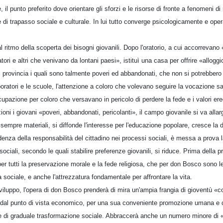
il punto preferito dove orientare gli sforzi e le risorse di fronte a fenomeni d
di trapasso sociale e culturale. In lui tutto converge psicologicamente e ope
 ritmo della scoperta dei bisogni giovanili. Dopo l'oratorio, a cui accorrevano «
atori e altri che venivano da lontani paesi», istituì una casa per offrire «alloggio
 di provincia i quali sono talmente poveri ed abbandonati, che non si potrebbero
oratori e le scuole, l'attenzione a coloro che volevano seguire la vocazione s
upazione per coloro che versavano in pericolo di perdere la fede e i valori ere
ioni i giovani «poveri, abbandonati, pericolanti», il campo giovanile si va al
sempre materiali, si diffonde l'interesse per l'educazione popolare, cresce 
denza della responsabilità del cittadino nei processi sociali, è messa a prova l
sociali, secondo le quali stabilire preferenze giovanili, si riduce. Prima della 
er tutti la preservazione morale e la fede religiosa, che per don Bosco sono le r
 sociale, e anche l'attrezzatura fondamentale per affrontare la vita.
luppo, l'opera di don Bosco prenderà di mira un'ampia frangia di gioventù «
o dal punto di vista economico, per una sua conveniente promozione umana e c
à e di graduale trasformazione sociale. Abbraccerà anche un numero minore di «