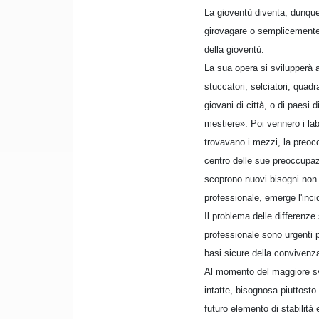
La gioventù diventa, dunque, 
girovagare o semplicemente 
della gioventù.
La sua opera si svilupperà al
stuccatori, selciatori, quadr
giovani di città, o di paesi
mestiere». Poi vennero i lab
trovavano i mezzi, la preocc
centro delle sue preoccupaz
scoprono nuovi bisogni non 
professionale, emerge l'inci
Il problema delle differenze 
professionale sono urgenti p
basi sicure della convivenza
Al momento del maggiore svi
intatte, bisognosa piuttost
futuro elemento di stabilit