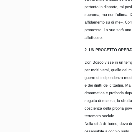
pertanto in disparte, mi pos
suprema, ma non l'ultima. Da
affidamento su di me». Come
promessa. La sua sarà una s
affettuoso.
2. UN PROGETTO OPERAT
Don Bosco visse in un tempo 
per molti versi, quello del
guerre di indipendenza modif
e dei diritti dei cittadini. M
drammatica e profonda dopo q
seguito di miseria, lo sfrutt
coscienza della propria pove
terremoto sociale.
Nella città di Torino, dove 
osservabile a occhio nudo. 