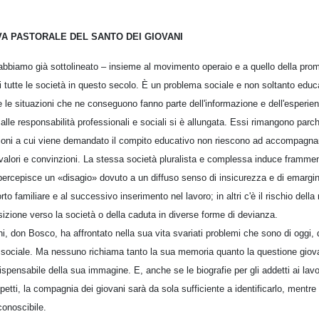
VA PASTORALE DEL SANTO DEI GIOVANI
 abbiamo già sottolineato – insieme al movimento operaio e a quello della pro
 tutte le società in questo secolo. È un problema sociale e non soltanto educat
 le situazioni che ne conseguono fanno parte dell'informazione e dell'esperien
alle responsabilità professionali e sociali si è allungata. Essi rimangono parch
uzioni a cui viene demandato il compito educativo non riescono ad accompagnar
 valori e convinzioni. La stessa società pluralista e complessa induce framme
percepisce un «disagio» dovuto a un diffuso senso di insicurezza e di emargin
o familiare e al successivo inserimento nel lavoro; in altri c'è il rischio della 
osizione verso la società o della caduta in diverse forme di devianza.
ni, don Bosco, ha affrontato nella sua vita svariati problemi che sono di oggi, q
sociale. Ma nessuno richiama tanto la sua memoria quanto la questione giovanil
ispensabile della sua immagine. E, anche se le biografie per gli addetti ai la
petti, la compagnia dei giovani sarà da sola sufficiente a identificarlo, mentre tu
conoscibile.