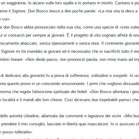
un seggiolone, lo alzano sulle loro spalle e lo portano in trionfo. Cantano e p
ieme il Signore. Don Bosco riesce a dire poche parole: «La mia vita la devo a v
r voi».
he don Bosco abbia pronunciato nella sua vita, come una specie di «voto sole
ui si consacrò per sempre ai giovani. È il progetto di vita sognato all'età di n
oicamente attaccato, senza ripensamenti e senza rese. Il continente giovanile
l Signore mi ha mandato ai giovani ed è necessario che io sacrifichi tutto il re
 sintesi lineare: «Non diede passo, non pronunciò parola, non mise mano ad i
.
dedicarsi alla gioventù fu a prova di sofferenze, solitudine e sospetti. In un li
a queste prove in un crescendo emozionante. I primi che vogliono dissuaderl
norma che regola l'attenzione spirituale dei fedeli: «Don Bosco allontana i giov
re località e li mandi alle loro chiese. Così dicevano due rispettabili parroci c
elle autorità cittadine, allarmate dai commenti e lagnanze dei vicini. «Mio bu
 prendete il mio consiglio, lasciate in libertà quei mascalzoni. Io vi assicuro 
 posso tollerarle».