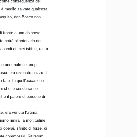
do come conseguenza del
 – è meglio salvare qualcosa.
 seguito, don Bosco non
di fronte a una dolorosa
te potrà allontanarlo dai
ondi ai miei istituti, resta
one anormale nei propri
Bosco era divenuto pazzo. I
a fare. In quell'occasione
oni che lo condurranno
ro il parere di persone di
e, era venuta l'ultima
orno rimirai la moltitudine
operai, sfinito di forze, di
ente commosso. Ritiratomi