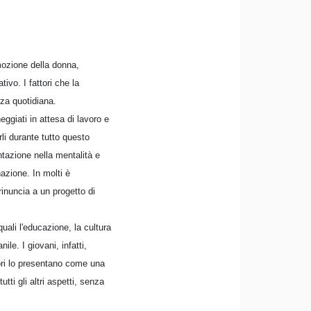
mozione della donna,
ivo. I fattori che la
za quotidiana.
eggiati in attesa di lavoro e
li durante tutto questo
ntazione nella mentalità e
azione. In molti è
rinuncia a un progetto di
uali l'educazione, la cultura
e. I giovani, infatti,
vori lo presentano come una
tti gli altri aspetti, senza