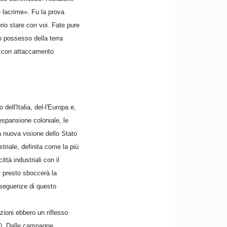
e lacrime». Fu la prova
rio stare con voi. Fate pure
o possesso della terra
ni con attaccamento
ell'Italia, del-l'Europa e,
espansione coloniale, le
a nuova visione dello Stato
ustriale, definita come la più
tà industriali con il
ui presto sboccerà la
onseguenze di questo
zioni ebbero un riflesso
65). Dalle campagne