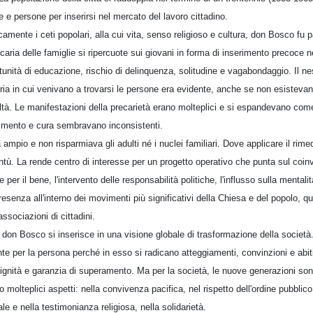
e persone per inserirsi nel mercato del lavoro cittadino.
camente i ceti popolari, alla cui vita, senso religioso e cultura, don Bosco fu 
caria delle famiglie si ripercuote sui giovani in forma di inserimento precoce 
rtunità di educazione, rischio di delinquenza, solitudine e vagabondaggio. Il n
ria in cui venivano a trovarsi le persone era evidente, anche se non esisteva
altà. Le manifestazioni della precarietà erano molteplici e si espandevano com
enimento e cura sembravano inconsistenti.
a ampio e non risparmiava gli adulti né i nuclei familiari. Dove applicare il rim
tù. La rende centro di interesse per un progetto operativo che punta sul coinv
r il bene, l'intervento delle responsabilità politiche, l'influsso sulla mentali
presenza all'interno dei movimenti più significativi della Chiesa e del popolo, qu
associazioni di cittadini.
 don Bosco si inserisce in una visione globale di trasformazione della società. I
te per la persona perché in esso si radicano atteggiamenti, convinzioni e abit
dignità e garanzia di superamento. Ma per la società, le nuove generazioni sono
molteplici aspetti: nella convivenza pacifica, nel rispetto dell'ordine pubblico
 e nella testimonianza religiosa, nella solidarietà.