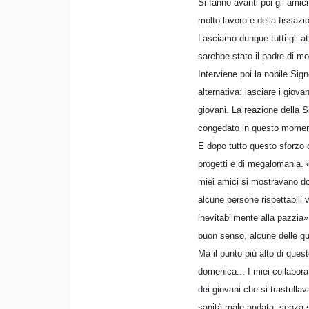
Si fanno avanti poi gli ami
molto lavoro e della fissazi
Lasciamo dunque tutti gli a
sarebbe stato il padre di mo
Interviene poi la nobile Sig
alternativa: lasciare i giova
giovani. La reazione della S
congedato in questo moment
E dopo tutto questo sforzo c
progetti e di megalomania. 
miei amici si mostravano dol
alcune persone rispettabili 
inevitabilmente alla pazzia»
buon senso, alcune delle qua
Ma il punto più alto di ques
domenica... I miei collabora
dei giovani che si trastulla
sanità male andata, senza s