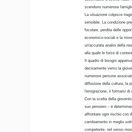
scendono numerose famiglie 
La situazione colpisce tragi
sensibile. La condizione pre
focolare, perdita delle oppo
economico-sociali e la mise
un'accurata analisi della re
alla quale le forze di cont
Il quadro di bisogni appariv
decisamente verso la gioven
numerose persone associate pe
diffusione della cultura, la 
l'emigrazione, il formarsi di 
Con la scelta della gioventù
suo pensiero – è determinan
affrontare ogni rischio con 
cambiamento in meglio sotto 
competente, nel senso morale