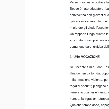
Verso i giovani lo portava l
Bosco è nato educatore. La c
convivenza con giovani di og
giovani – dirà verso la fine
ministero gli diede l'esperien
Un rapporto lungo quanto la
arricchito di sempre nuove m
comunque darci un'idea dell
1. UNA VOCAZIONE
Nel recente film su don Bos
Una domenica torrida, dopo 
infiammazione violenta, perd
ragazzi spauriti; piangono 
pane e acqua per un anno, o 
ripresa, la «grazia», strap
Qualche tempo dopo, appoggi