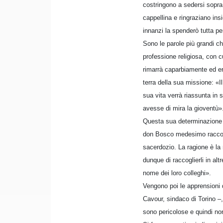
costringono a sedersi sopra 
cappellina e ringraziano ins
innanzi la spenderò tutta pe
Sono le parole più grandi c
professione religiosa, con c
rimarrà caparbiamente ed er
terra della sua missione: «I
sua vita verrà riassunta in
avesse di mira la gioventù»
Questa sua determinazione di 
don Bosco medesimo raccont
sacerdozio. La ragione è la 
dunque di raccoglierli in alt
nome dei loro colleghi».
Vengono poi le apprensioni d
Cavour, sindaco di Torino –,
sono pericolose e quindi non