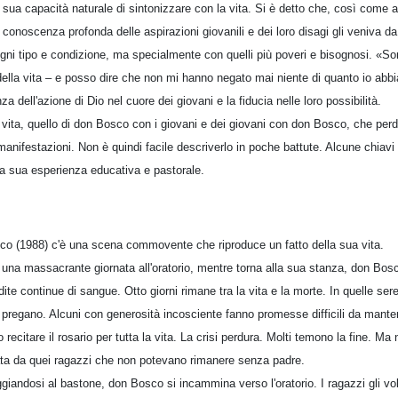
a sua capacità naturale di sintonizzare con la vita. Si è detto che, così come 
onoscenza profonda delle aspirazioni giovanili e dei loro disagi gli veniva da
ni tipo e condizione, ma specialmente con quelli più poveri e bisognosi. «Son
 della vita – e posso dire che non mi hanno negato mai niente di quanto io abbia
za dell'azione di Dio nel cuore dei giovani e la fiducia nelle loro possibilità.
 vita, quello di don Bosco con i giovani e dei giovani con don Bosco, che perd
anifestazioni. Non è quindi facile descriverlo in poche battute. Alcune chiavi
a sua esperienza educativa e pastorale.
co (1988) c'è una scena commovente che riproduce un fatto della sua vita.
una massacrante giornata all'oratorio, mentre torna alla sua stanza, don Bos
ite continue di sangue. Otto giorni rimane tra la vita e la morte. In quelle sere
e pregano. Alcuni con generosità incosciente fanno promesse difficili da mant
recitare il rosario per tutta la vita. La crisi perdura. Molti temono la fine. M
pata da quei ragazzi che non potevano rimanere senza padre.
andosi al bastone, don Bosco si incammina verso l'oratorio. I ragazzi gli vola