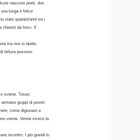
alcuni nascono poeti, don
 una lunga e felice
o stato quarant'anni tra i
 chiesto da loro». Il
ura ma non si ripete,
 di lettura possono
co sviene. Tosse,
 arrivano gruppi di poveri
enere, come digiunare a
a non venne. Venne invece la
no incontro. I più grandi lo