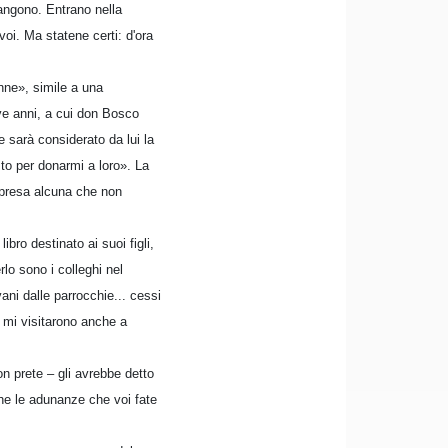
iangono. Entrano nella
oi. Ma statene certi: d'ora
nne», simile a una
ove anni, a cui don Bosco
 sarà considerato da lui la
sto per donarmi a loro». La
mpresa alcuna che non
bro destinato ai suoi figli,
o sono i colleghi nel
ani dalle parrocchie... cessi
he mi visitarono anche a
on prete – gli avrebbe detto
che le adunanze che voi fate