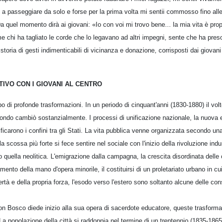
i a passeggiare da solo e forse per la prima volta mi sentii commosso fino all
 quel momento dirà ai giovani: «Io con voi mi trovo bene... la mia vita è prop
 chi ha tagliato le corde che lo legavano ad altri impegni, sente che ha pres
toria di gesti indimenticabili di vicinanza e donazione, corrisposti dai giova
IVO CON I GIOVANI AL CENTRO
di profonde trasformazioni. In un periodo di cinquant'anni (1830-1880) il volto d
 mondo cambiò sostanzialmente. I processi di unificazione nazionale, la nuova 
icarono i confini tra gli Stati. La vita pubblica venne organizzata secondo un
a la scossa più forte si fece sentire nel sociale con l'inizio della rivoluzione ind
uella neolitica. L'emigrazione dalla campagna, la crescita disordinata delle cit
amento della mano d'opera minorile, il costituirsi di un proletariato urbano in c
rtà e della propria forza, l'esodo verso l'estero sono soltanto alcune delle c
don Bosco diede inizio alla sua opera di sacerdote educatore, queste trasforma
La popolazione della città si raddoppia nel termine di un trentennio (1835-18